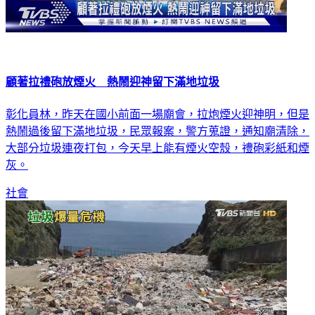
顧著拉禮砲放煙火 熱鬧迎神留下滿地垃圾
彰化員林，昨天在國小前面一場廟會，拉炮煙火迎神明，但是
熱鬧過後留下滿地垃圾，民眾報案，警方蒐證，通知廟清除，
大部分垃圾連夜打包，今天早上能有煙火空殼，禮砲彩紙和煙
灰。
社會