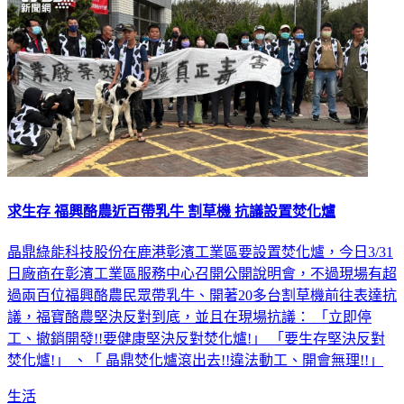
求生存 福興酪農近百帶乳牛 割草機 抗議設置焚化爐
晶鼎綠能科技股份在鹿港彰濱工業區要設置焚化爐，今日3/31
日廠商在彰濱工業區服務中心召開公開說明會，不過現場有超
過兩百位福興酪農民眾帶乳牛、開著20多台割草機前往表達抗
議，福寶酪農堅決反對到底，並且在現場抗議： 「立即停
工、撤銷開發!!要健康堅決反對焚化爐!」 「要生存堅決反對
焚化爐!」 、「 晶鼎焚化爐滾出去!!違法動工、開會無理!!」
生活