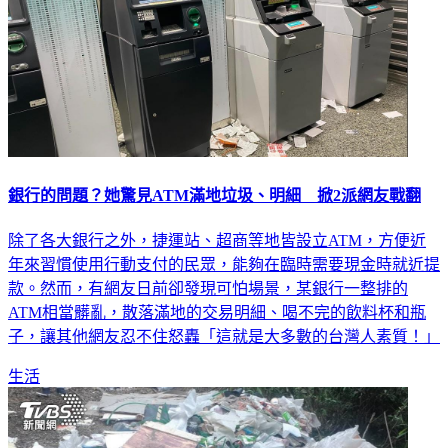
銀行的問題？她驚見ATM滿地垃圾、明細 掀2派網友戰翻
除了各大銀行之外，捷運站、超商等地皆設立ATM，方便近
年來習慣使用行動支付的民眾，能夠在臨時需要現金時就近提
款。然而，有網友日前卻發現可怕場景，某銀行一整排的
ATM相當髒亂，散落滿地的交易明細、喝不完的飲料杯和瓶
子，讓其他網友忍不住怒轟「這就是大多數的台灣人素質！」
生活