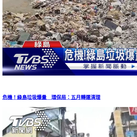
危機！綠島垃圾爆量 環保局：五月轉運清理