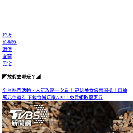
垃圾
監視器
環保
宜蘭
民宅
◤放假去哪玩？◢
全台熱門活動、人氣攻略一次看！
高雄美食優惠開搶！再抽
萬元住宿券
下載食尚玩家APP！免費領取優惠券