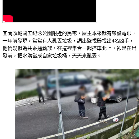
宜蘭頭城國五紀念公園附近的民宅，屋主本來就有架設電眼，
一年前發現，常常有人亂丟垃圾，調出監視器找出4名凶手，
他們疑似為共乘通勤族，在這裡集合一起搭車北上，卻是在出
發前，把水溝當成自家垃圾桶，天天來亂丟。