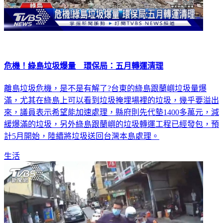
危機！綠島垃圾爆量 環保局：五月轉運清理
離島垃圾危機，是不是有解了?台東的綠島跟蘭嶼垃圾量爆
滿，尤其在綠島上可以看到垃圾掩埋場裡的垃圾，幾乎要溢出
來，議員表示希望能加速處理，縣府則先代墊1400多萬元，減
緩爆滿的垃圾，另外綠島跟蘭嶼的垃圾轉運工程已經發包，預
計5月開始，陸續將垃圾送回台灣本島處理。
生活