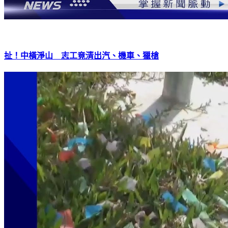
扯！中橫淨山 志工竟清出汽、機車、獵槍