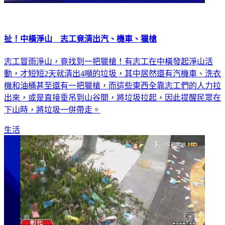
扯！中橫淨山 志工竟清出汽、機車、獵槍
志工冒雨淨山，竟找到一把獵槍！有志工在中橫發起淨山活
動，才短短2天就清出4噸的垃圾，其中居然還有汽機車、洗衣
機和油桶甚至還有一把獵槍，而這些東西全靠志工們的人力拉
出來，或是直接垂吊到山谷間，將垃圾拉起，因此提醒民眾在
下山時，將垃圾一併帶走。
生活