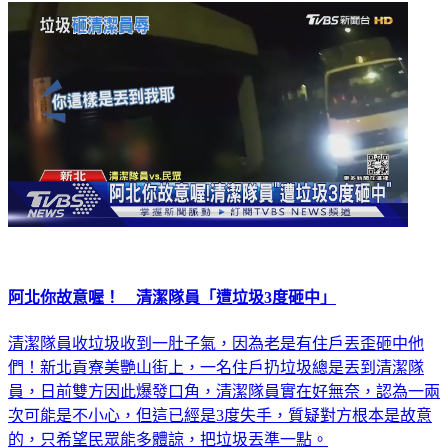
阿北你故意喔！ 清潔隊員「遭垃圾3度砸中」
清潔隊員收垃圾收到一肚子氣，因為老是有住戶丟歪砸中他
們！新北貢寮美艷山街上，一名住戶扔垃圾總是丟到清潔隊
員，日前雙方因此爆發口角，清潔隊員實在好無奈，認為一兩
次可能是不小心，但這已經是3度失手，質疑對方根本是故意
的，只希望民眾能多體諒，把垃圾丟準一點。