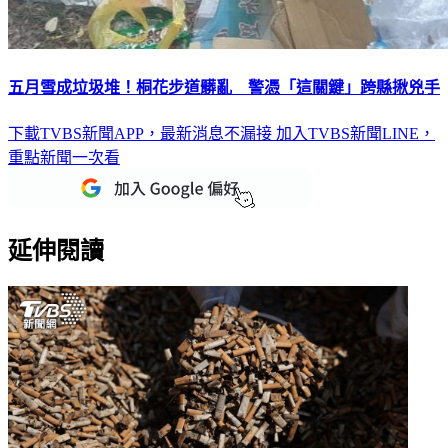
五月雪成垃圾堆！桐花步道髒亂 警憑「這關鍵」跨縣揪兇手
下載TVBS新聞APP，最新消息不漏接
加入TVBS新聞LINE，
重點新聞一次看
延伸閱讀