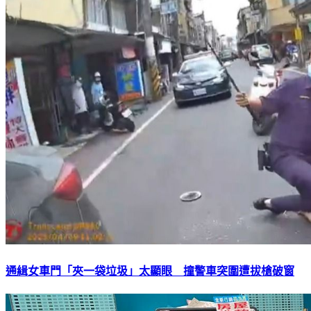
通緝女車門「夾一袋垃圾」太顯眼 撞警車突圍遭拔槍破窗