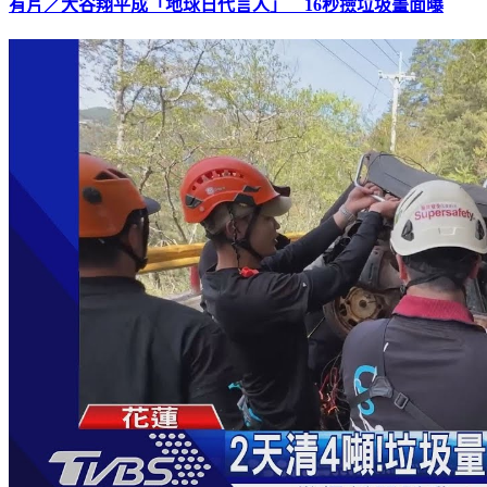
有片／大谷翔平成「地球日代言人」 16秒撿垃圾畫面曝