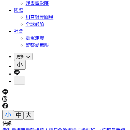
娛樂電影院
國際
川普對等關稅
全球必讀
社會
毒駕連爆
警察愛無限
更多
快訊