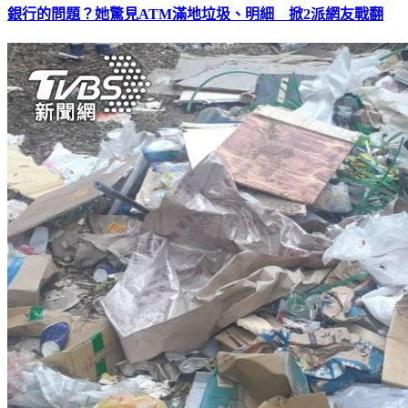
銀行的問題？她驚見ATM滿地垃圾、明細 掀2派網友戰翻