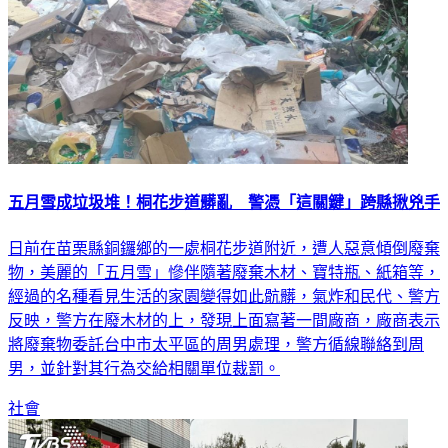
五月雪成垃圾堆！桐花步道髒亂 警憑「這關鍵」跨縣揪兇手
日前在苗栗縣銅鑼鄉的一處桐花步道附近，遭人惡意傾倒廢棄
物，美麗的「五月雪」慘伴隨著廢棄木材、寶特瓶、紙箱等，
經過的名種看見生活的家園變得如此骯髒，氣炸和民代、警方
反映，警方在廢木材的上，發現上面寫著一間廠商，廠商表示
將廢棄物委託台中市太平區的周男處理，警方循線聯絡到周
男，並針對其行為交給相關單位裁罰。
社會