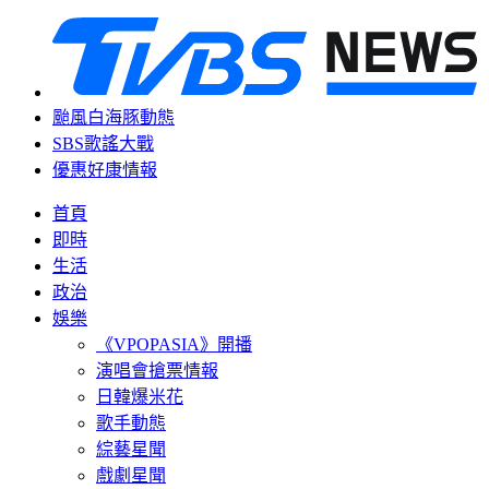
颱風白海豚動態
SBS歌謠大戰
優惠好康情報
首頁
即時
生活
政治
娛樂
《VPOPASIA》開播
演唱會搶票情報
日韓爆米花
歌手動態
綜藝星聞
戲劇星聞