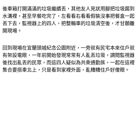
後車箱打開滿滿的垃圾繼續丟，其他友人見狀用腳把垃圾踢到
水溝裡，甚至早餐吃完了，左看看右看看假裝沒事把餐盒一起
丟下去，監視器上的四人，把整輛車的垃圾清空後，才甘願離
開現場。
回到現場在宜蘭頭城紀念公園附近，一旁就有民宅本來住戶就
有架設電眼，一年前開始發現常常有人亂丟垃圾，調閱監視器
後找出亂丟的民眾，而這四人疑似為共乘通勤族，一起在這裡
集合要搭車北上，只是看到家裡外面，亂糟糟住戶好傻眼。