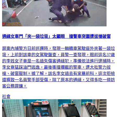
通緝女車門「夾一袋垃圾」太顯眼 撞警車突圍遭拔槍破窗
屏東內埔警方日前巡邏時，發現一輛轎車駕駛座外夾著一袋垃
圾，上前對該車的女駕駛盤查，員警一查發現，眼前這名37歲
的李姓女子竟是一名過失傷害通緝犯，準備依法進行逮捕時，
李女竟猛踩油門逃逸，最後衝撞攔截的警車，遭大批警力拔
槍、破窗壓制。據了解，該名李女過去有家暴前科，這次拒檢
還導致一名員警手部受傷，除了原本的通緝，又得多吃一條妨
害公務罪嫌。
社會