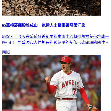
65萬根菸屁股堆成山 氣候人士籲重視菸蒂汙染
環保人士今天在葡萄牙首都里斯本市中心將65萬根菸蒂堆成一
座小山，希望喚起人們對長期被忽略的菸蒂污染問題的關注。
國際