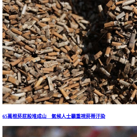
65萬根菸屁股堆成山 氣候人士籲重視菸蒂汙染