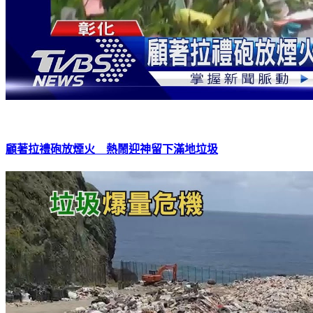
顧著拉禮砲放煙火 熱鬧迎神留下滿地垃圾