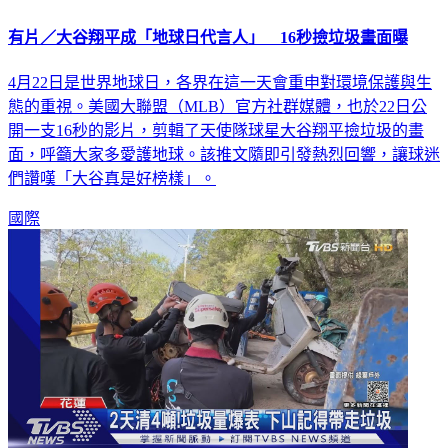
有片／大谷翔平成「地球日代言人」 16秒撿垃圾畫面曝
4月22日是世界地球日，各界在這一天會重申對環境保護與生
態的重視。美國大聯盟（MLB）官方社群媒體，也於22日公
開一支16秒的影片，剪輯了天使隊球星大谷翔平撿垃圾的畫
面，呼籲大家多愛護地球。該推文隨即引發熱烈回響，讓球迷
們讚嘆「大谷真是好榜樣」。
國際