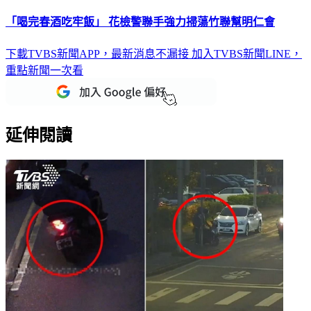
「喝完春酒吃牢飯」 花檢警聯手強力掃蕩竹聯幫明仁會
下載TVBS新聞APP，最新消息不漏接
加入TVBS新聞LINE，
重點新聞一次看
延伸閱讀