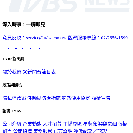
深入時事，一觸即見
意見反映：service@tvbs.com.tw
觀眾服務專線：02-2656-1599
TVBS新聞網
關於我們
56新聞台節目表
政策與隱私
隱私權政策
性騷擾防治措施
網站使用協定
版權宣告
認識 TVBS
公司介紹
企業動態
人才招募
主播專區
星藝象娛樂
節目版權