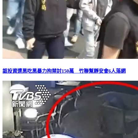
誆投資遭黑吃黑暴力拘禁討150萬 竹聯幫靜安會6人落網