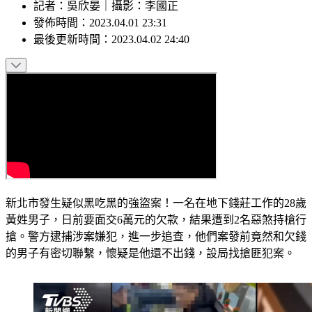
記者
：
吳欣晏
｜
攝影
：
李國正
發佈時間：
2023.04.01 23:31
最後更新時間：
2023.04.02 24:40
新北市發生疑似黑吃黑的強盜案！一名在地下錢莊工作的28歲
黃姓男子，日前要面交6萬元的欠款，結果遭到2名惡煞持槍行
搶。警方逮捕涉案嫌犯，進一步追查，他們案發前竟然和欠錢
的男子有密切聯繫，懷疑是他還不出錢，設局找搶匪犯案。