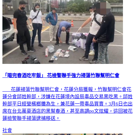
社會
「喝完春酒吃牢飯」 花檢警聯手強力掃蕩竹聯幫明仁會
花蓮掃蕩竹聯幫明仁會，花蓮分局獲報，竹聯幫明仁會花
蓮分會邱姓幹部，涉嫌在花蓮境內設局毒品交易黑吃黑。邱姓
幹部平日經營檳榔攤為生，兼花蓮一帶毒品買賣。3月6日也出
席在台北萬豪酒店的黑幫春酒，甚至高調po文炫耀，這回被花
蓮檢警聯手掃蕩逮捕移送。