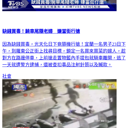
缺錢買毒！騎車尾隨老婦 嫌當街行搶
因為缺錢買毒，光天化日下竟隨機行搶！宜蘭一名男子23日下
午，到羅東公正街上找尋目標，鎖定一名買來買菜的婦人，趁
對方在路邊停車，上前搶走置物籃內手提包就騎車離開，逃了
一天就遭警方逮捕，還被查扣毒品注射針筒以及贓款。
社會