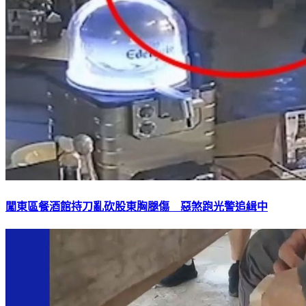
闖東區餐酒館持刀亂砍股東胸腿傷 惡煞跑光警追緝中