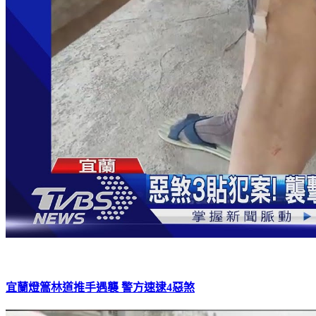
宜蘭燈篙林道推手遇襲 警方速逮4惡煞