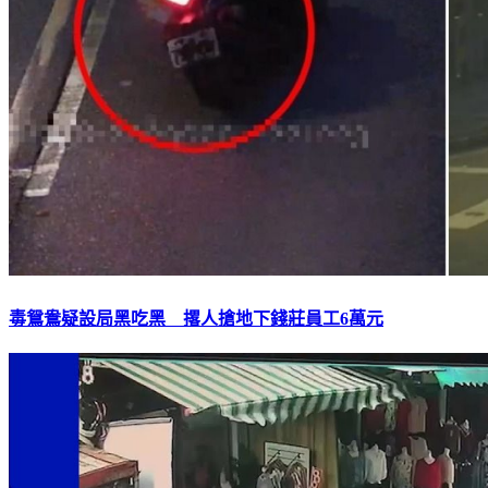
毒鴛鴦疑設局黑吃黑 撂人搶地下錢莊員工6萬元