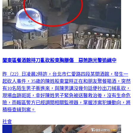
闖東區餐酒館持刀亂砍股東胸腿傷 惡煞跑光警追緝中
昨（22）日凌晨2時許，台北市仁愛路四段某間酒館，發生一
起砍人事件，35歲的陳姓股東當時正在和朋友聚餐喝酒，突然
有10名陌生男子衝進來，與陳男講沒幾句話便抄出刀械亂砍，
現場血跡斑斑，幸好陳姓男子緊急被送醫救治後，沒有生命危
險，而轄區警方已經調閱相關監視器，掌握涉案犯嫌動向，將
積極查緝到案。
社會