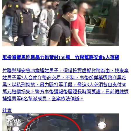
誆投資遭黑吃黑暴力拘禁討150萬 竹聯幫靜安會6人落網
竹聯幫靜安會29歲逄姓男子，假借投資虛擬貨幣為由，找來李
姓男子等3人合仲介幣商交易，不料，事後卻佯稱遭幣商黑吃
黑，以私刑拘禁、暴力毆打等手段，脅迫3人必須各自支付50
萬元賠償損失。警方事後獲報後歷經長時間蒐證，日前循線逮
捕逄男等6名幫派成員，全案依法偵辦。
社會