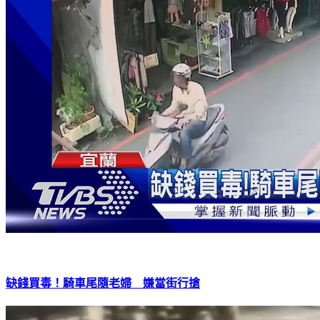
缺錢買毒！騎車尾隨老婦 嫌當街行搶