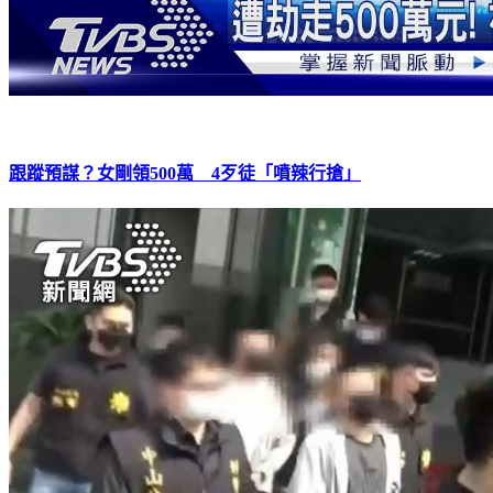
跟蹤預謀？女剛領500萬 4歹徒「噴辣行搶」