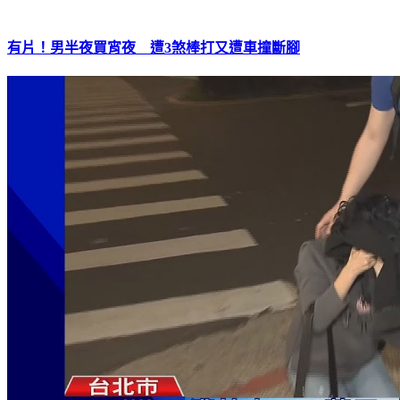
有片！男半夜買宵夜 遭3煞棒打又遭車撞斷腳