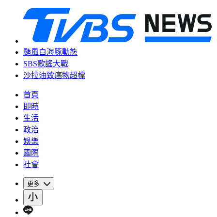
颱風白海豚動態
SBS歌謠大戰
沙拉油致癌物超標
首頁
即時
生活
政治
娛樂
國際
社會
更多