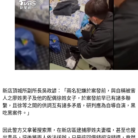
新店頂城所副所長吳政諺：「兩名犯嫌於案發前，與自稱被害
人之廖姓男子及他的配偶徐姓女子，於案發前早已有諸多聯
繫，且徐等之間的供詞互有諸多矛盾，研判應為自導自演，黑
吃黑案件。」
因此警方又拿著搜索票，在新店區逮捕廖姓夫妻檔，甚至也搜