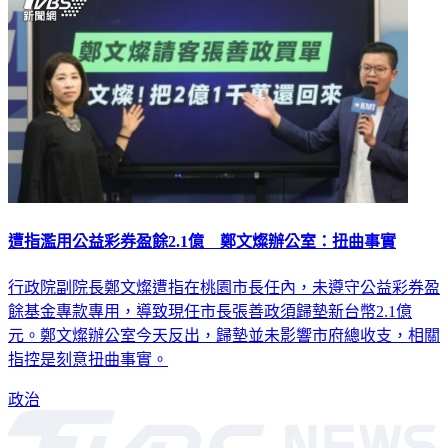
遭指濫用公益彩券盈餘2.1億 鄭文燦辦公室：扭曲事實
行政院副院長鄭文燦遭指在桃園市長任內，未遵守公益彩券盈
餘基金專款專用，導致現任市長張善政須歸墊新台幣2.1億
元。鄭文燦辦公室今天反出，歸墊並未影響市府總收支，相關
指控是刻意扭曲事實。
政治