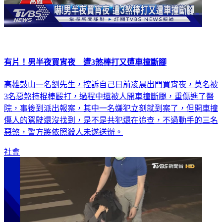
有片！男半夜買宵夜 遭3煞棒打又遭車撞斷腳
高雄鼓山一名劉先生，控訴自己日前凌晨出門買宵夜，莫名被
3名惡煞持棍棒毆打，過程中還被人開車撞斷腿，重傷進了醫
院，事後到派出報案，其中一名嫌犯立刻就到案了，但開車撞
傷人的駕駛還沒找到，是不是共犯還在追查，不過動手的三名
惡煞，警方將依照殺人未遂送辦。
社會