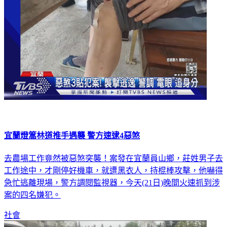
宜蘭燈篙林道推手遇襲 警方速逮4惡煞
去農場工作竟然被惡煞突襲！案發在宜蘭員山鄉，莊姓男子去
工作途中，才剛停好機車，就遭黑衣人，持棍棒攻擊，他嚇得
急忙逃離現場，警方調閱監視器，今天(21日)晚間火速抓到涉
案的四名嫌犯。