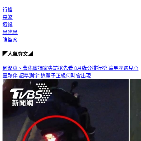
◎毒品防制諮詢專線：0800-770-885
行搶
惡煞
還錢
黑吃黑
強盜案
◤人氣夯文◢
何潤東、曹佑寧獨家專訪搶先看
8月緣分排行榜 這星座遇見心
靈夥伴
超準測字!這輩子正緣何時會出現