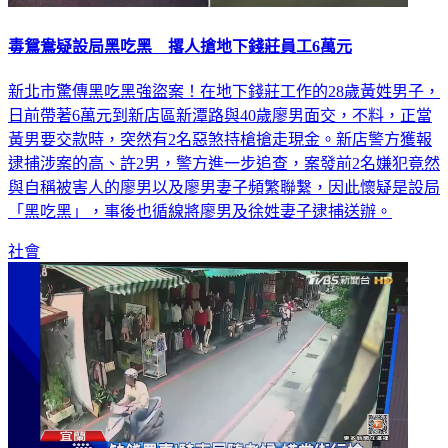
毒鴛鴦疑設局黑吃黑 撂人搶地下錢莊員工6萬元
新北市驚傳黑吃黑強盜案！在地下錢莊工作的28歲黃姓男子，
日前帶著6萬元到新店區新潭路與40歲廖男面交，不料，正當
黃男要交款時，突然有2名惡煞持槍搶走現金。新店警方獲報
逮捕涉案的高、許2男，警方進一步追查，案發前2名嫌犯竟然
與自稱被害人的廖男以及廖男妻子頻繁聯繫，因此懷疑是設局
「黑吃黑」，事後也循線將廖男及徐姓妻子逮捕送辦。
社會