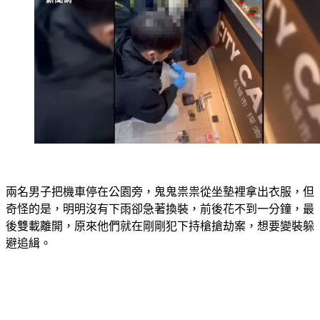
兩名男子把機車停在公園旁，鬼鬼祟祟從坐墊裡拿出衣服，但
奇怪的是，明明沒有下雨卻急著換裝，前後花不到一分鐘，最
後雙載離開，原來他們就在剛剛犯下持槍搶劫案，想要變裝躲
避追緝。