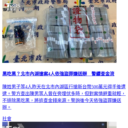
社會
黑吃黑？北市內湖搶案4人依強盜罪嫌送辦 警續查金流
陳姓男子等4人昨天在北市內湖區行搶新台幣500萬元得手後遭
逮。警方查出陳男等人曾在旁埋伏多時，但對案情避重就輕，
不排除黑吃黑，將追查金錢來源。警詢後今天依強盜罪嫌送
辦。
社會