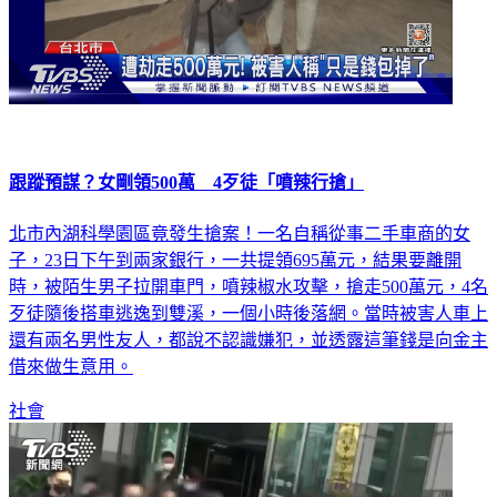
跟蹤預謀？女剛領500萬 4歹徒「噴辣行搶」
北市內湖科學園區竟發生搶案！一名自稱從事二手車商的女
子，23日下午到兩家銀行，一共提領695萬元，結果要離開
時，被陌生男子拉開車門，噴辣椒水攻擊，搶走500萬元，4名
歹徒隨後搭車逃逸到雙溪，一個小時後落網。當時被害人車上
還有兩名男性友人，都說不認識嫌犯，並透露這筆錢是向金主
借來做生意用。
社會