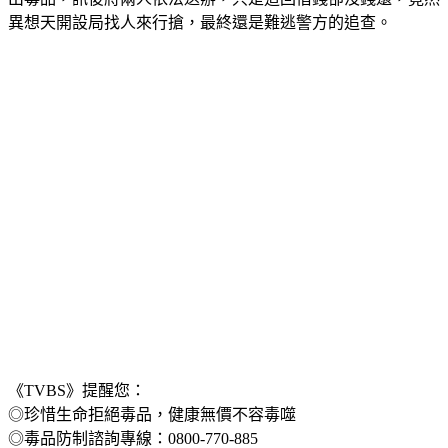
出毒品，訊後將兩人依法送辦，只是這回借錢卻沒錢還，竟然
異想天開設局找人來行搶，最終還是難逃警方的追查。
《TVBS》提醒您：
◎珍惜生命拒絕毒品，健康無價不容毒噬