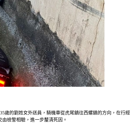
禍，35歲的劉姓女外送員，騎機車從虎尾鎮往西螺鎮的方向，在
交由檢警相驗，進一步釐清死因。