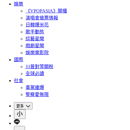
娛樂
《VPOPASIA》開播
演唱會搶票情報
日韓爆米花
歌手動態
綜藝星聞
戲劇星聞
娛樂電影院
國際
川普對等關稅
全球必讀
社會
毒駕連爆
警察愛無限
更多