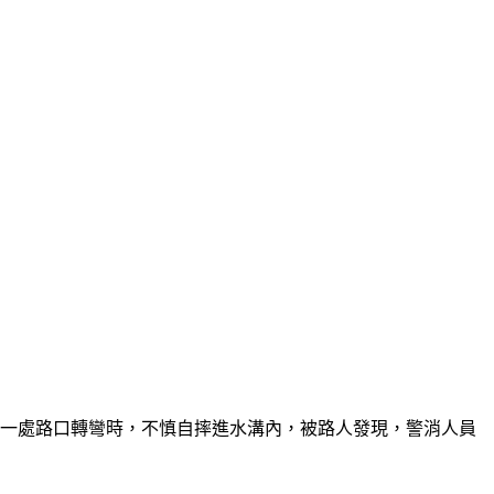
行經一處路口轉彎時，不慎自摔進水溝內，被路人發現，警消人員