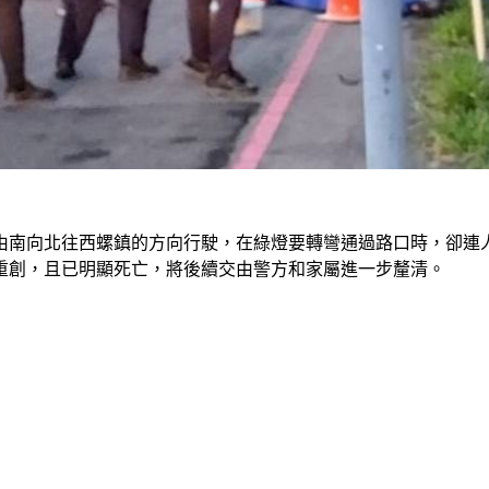
由南向北往西螺鎮的方向行駛，在綠燈要轉彎通過路口時，卻連
重創，且已明顯死亡，將後續交由警方和家屬進一步釐清。