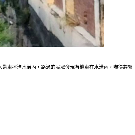
人帶車摔進水溝內，路過的民眾發現有機車在水溝內，嚇得趕緊