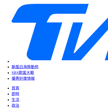
颱風白海豚動態
SBS歌謠大戰
優惠好康情報
首頁
即時
生活
政治