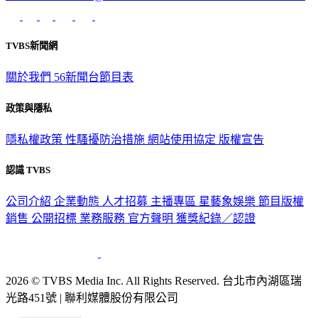
TVBS新聞網
關於我們
56新聞台節目表
政策與隱私
隱私權政策
性騷擾防治措施
網站使用協定
版權宣告
認識 TVBS
公司介紹
企業動態
人才招募
主播專區
星藝象娛樂
節目版權
銷售
公開招標
業務服務
官方聲明
獲獎紀錄／認證
2026 © TVBS Media Inc. All Rights Reserved. 台北市內湖區瑞
光路451號 | 聯利媒體股份有限公司