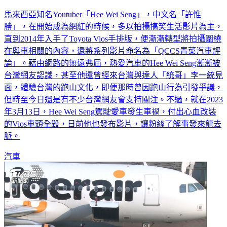
馬來西亞知名Youtuber「Hee Wei Seng」，中文名「許惟
勝」，在開始成為網紅的時候，多以拍攝搞笑生活影片為主，
直到2014年入手了Toyota Vios手排版，便漸漸轉型將拍攝圍繞
在與車相關的內容，還將系列影片命名為「QCCS青菜汽車評
論」。藉由網路的無遠弗屆，熱愛汽車的Hee Wei Seng漸漸被
台灣網友認識，甚至他還曾經來台灣與達人「統哥」李一統見
面，體驗台灣的跑山文化，即便那時曾因跑山行為引發爭議，
但時至今日還是有不少台灣網友會支持關注。不過，就在2023
年3月13日，Hee Wei Seng駕駛愛車發生車禍，付出心血改裝
的Vios車頭全毀，日前他也發布影片，讓粉絲了解事發來龍去
脈。
汽車