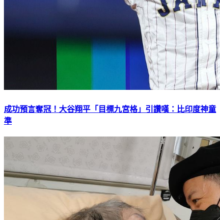
成功預言奪冠！大谷翔平「目標九宮格」引讚嘆：比印度神童
準