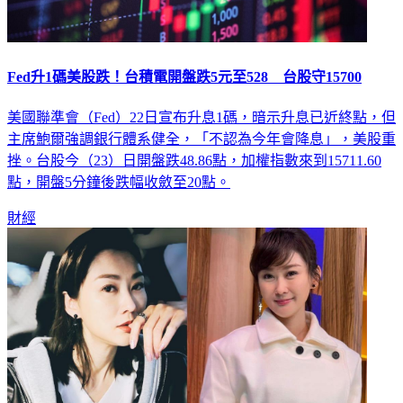
Fed升1碼美股跌！台積電開盤跌5元至528 台股守15700
美國聯準會（Fed）22日宣布升息1碼，暗示升息已近終點，但
主席鮑爾強調銀行體系健全，「不認為今年會降息」，美股重
挫。台股今（23）日開盤跌48.86點，加權指數來到15711.60
點，開盤5分鐘後跌幅收斂至20點。
財經