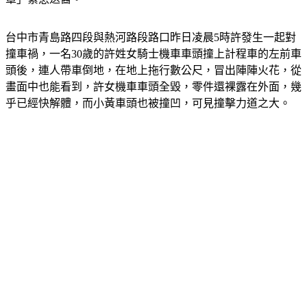
台中市青島路四段與熱河路段路口昨日凌晨5時許發生一起對
撞車禍，一名30歲的許姓女騎士機車車頭撞上計程車的左前車
頭後，連人帶車倒地，在地上拖行數公尺，冒出陣陣火花，從
畫面中也能看到，許女機車車頭全毀，零件還裸露在外面，幾
乎已經快解體，而小黃車頭也被撞凹，可見撞擊力道之大。