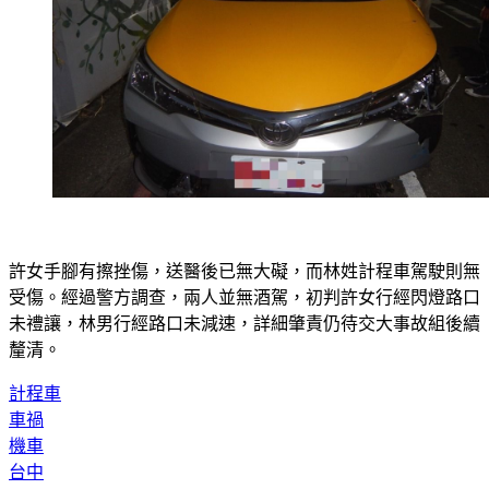
許女手腳有擦挫傷，送醫後已無大礙，而林姓計程車駕駛則無
受傷。經過警方調查，兩人並無酒駕，初判許女行經閃燈路口
未禮讓，林男行經路口未減速，詳細肇責仍待交大事故組後續
釐清。
計程車
車禍
機車
台中
對撞