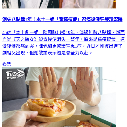
消失八點檔1年！本土一姐「驚罹這症」忍痛復健狂哭現況曝
45歲「本土劇一姐」陳珮騏出道19年，演過無數八點檔，然而
自從《天之驕女》殺青後便消失一整年，原來是舊疾復發，連
做復健都痛到哭，陳珮騏更驚爆罹患1症，近日才剛復出進了
劇組又出現，但她敬業表示還是會全力以赴。
娛樂