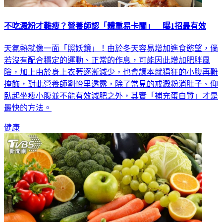
不吃澱粉才難瘦？營養師認「體重易卡關」 曝1招最有效
天氣熱就像一面「照妖鏡」！由於冬天容易增加進食慾望，倘
若沒有配合穩定的運動、正常的作息，可能因此增加肥胖風
險，加上由於身上衣著逐漸減少，也會讓本就猖狂的小腹再難
掩飾，對此營養師劉怡里透露，除了常見的戒澱粉消肚子、仰
臥起坐瘦小腹並不能有效減肥之外，其實「補充蛋白質」才是
最快的方法。
健康