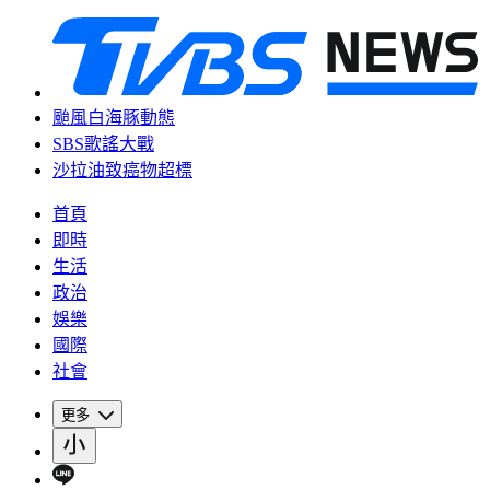
颱風白海豚動態
SBS歌謠大戰
沙拉油致癌物超標
首頁
即時
生活
政治
娛樂
國際
社會
更多