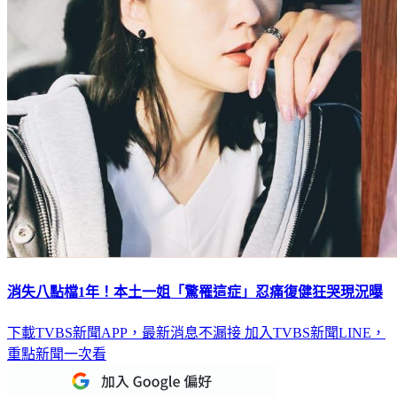
消失八點檔1年！本土一姐「驚罹這症」忍痛復健狂哭現況曝
下載TVBS新聞APP，最新消息不漏接
加入TVBS新聞LINE，
重點新聞一次看