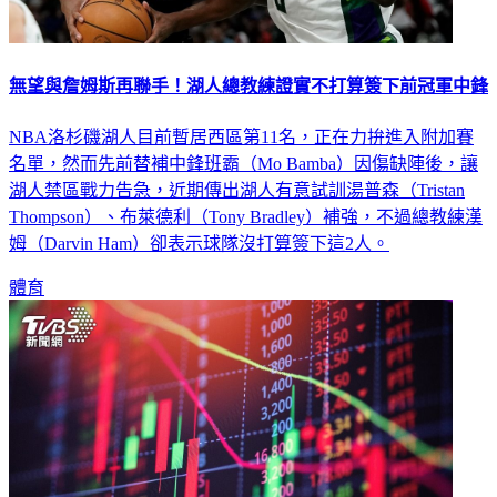
無望與詹姆斯再聯手！湖人總教練證實不打算簽下前冠軍中鋒
NBA洛杉磯湖人目前暫居西區第11名，正在力拚進入附加賽
名單，然而先前替補中鋒班霸（Mo Bamba）因傷缺陣後，讓
湖人禁區戰力告急，近期傳出湖人有意試訓湯普森（Tristan
Thompson）、布萊德利（Tony Bradley）補強，不過總教練漢
姆（Darvin Ham）卻表示球隊沒打算簽下這2人。
體育