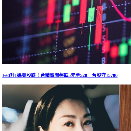
Fed升1碼美股跌！台積電開盤跌5元至528 台股守15700