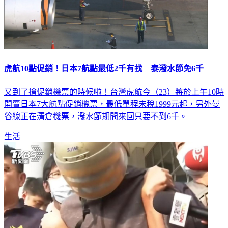
虎航10點促銷！日本7航點最低2千有找 泰潑水節免6千
又到了搶促銷機票的時候啦！台灣虎航今（23）將於上午10時
開賣日本7大航點促銷機票，最低單程未稅1999元起，另外曼
谷線正在清倉機票，潑水節期間來回只要不到6千。
生活