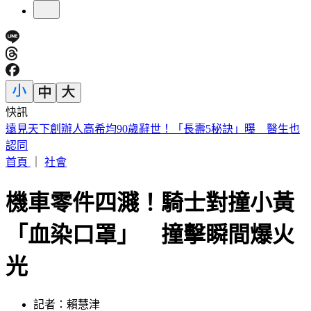
快訊
美股開盤／聯準會升息疑慮意外減緩！標普、那指「雙開高」
首頁
｜
社會
機車零件四濺！騎士對撞小黃
「血染口罩」 撞擊瞬間爆火
光
記者：賴慧津
發佈時間：2023.03.23 09:50