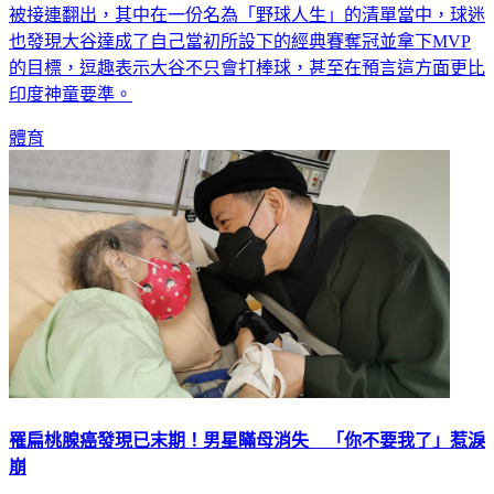
也發現大谷達成了自己當初所設下的經典賽奪冠並拿下MVP
的目標，逗趣表示大谷不只會打棒球，甚至在預言這方面更比
印度神童要準。
體育
罹扁桃腺癌發現已末期！男星瞞母消失 「你不要我了」惹淚
崩
曾3度榮獲廣播金鐘獎的65歲資深藝人陳凱倫，驚爆罹患扁桃