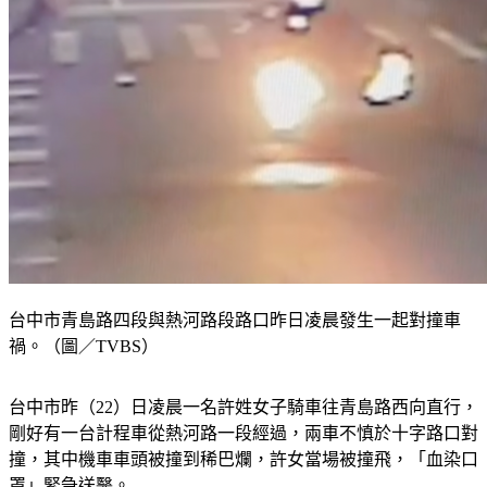
台中市青島路四段與熱河路段路口昨日凌晨發生一起對撞車
禍。（圖／TVBS）
台中市昨（22）日凌晨一名許姓女子騎車往青島路西向直行，
剛好有一台計程車從熱河路一段經過，兩車不慎於十字路口對
撞，其中機車車頭被撞到稀巴爛，許女當場被撞飛，「血染口
罩」緊急送醫。