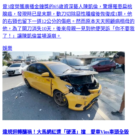
腺癌，發現時已是末期，動刀切除惡性腫瘤後恢復成1期，他
的右頸也留下一道12公分的傷疤。然而原本天天照顧病榻母的
他，為了開刀消失10天，後來母親一見到他便哭訴「你不要我
了！」讓陳凱倫當場淚崩。
娛樂
違規迴轉釀禍！大馬網紅遭「硬漢」撞 愛車Vios車頭全毀