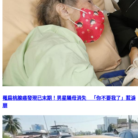
罹扁桃腺癌發現已末期！男星瞞母消失 「你不要我了」惹淚
崩