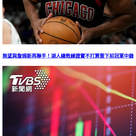
無望與詹姆斯再聯手！湖人總教練證實不打算簽下前冠軍中鋒