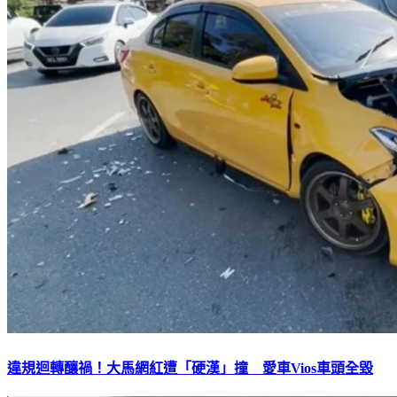
違規迴轉釀禍！大馬網紅遭「硬漢」撞 愛車Vios車頭全毀