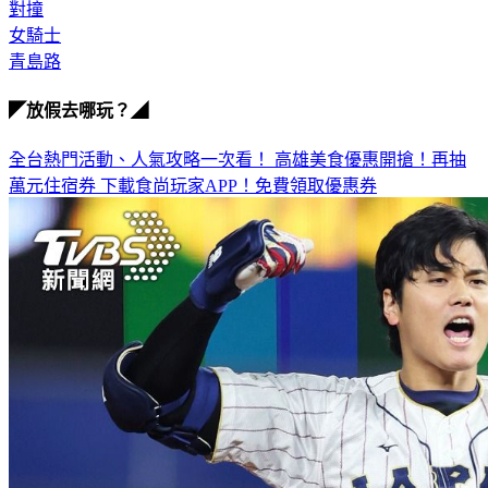
女騎士
青島路
◤放假去哪玩？◢
全台熱門活動、人氣攻略一次看！
高雄美食優惠開搶！再抽
萬元住宿券
下載食尚玩家APP！免費領取優惠券