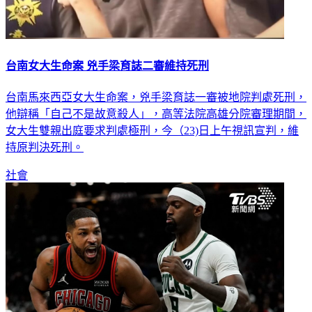
台南女大生命案 兇手梁育誌二審維持死刑
台南馬來西亞女大生命案，兇手梁育誌一審被地院判處死刑，
他辯稱「自己不是故意殺人」，高等法院高雄分院審理期間，
女大生雙親出庭要求判處極刑，今（23)日上午視訊宣判，維
持原判決死刑。
社會