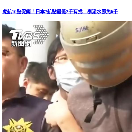
虎航10點促銷！日本7航點最低2千有找 泰潑水節免6千