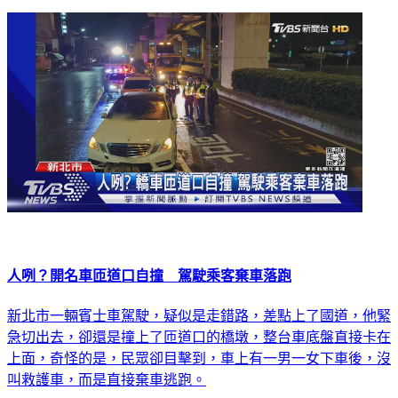
人咧？開名車匝道口自撞 駕駛乘客棄車落跑
新北市一輛賓士車駕駛，疑似是走錯路，差點上了國道，他緊
急切出去，卻還是撞上了匝道口的橋墩，整台車底盤直接卡在
上面，奇怪的是，民眾卻目擊到，車上有一男一女下車後，沒
叫救護車，而是直接棄車逃跑。
社會