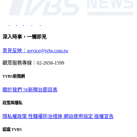
深入時事，一觸即見
意見反映：service@tvbs.com.tw
觀眾服務專線：02-2656-1599
TVBS新聞網
關於我們
56新聞台節目表
政策與隱私
隱私權政策
性騷擾防治措施
網站使用協定
版權宣告
認識 TVBS
公司介紹
企業動態
人才招募
主播專區
星藝象娛樂