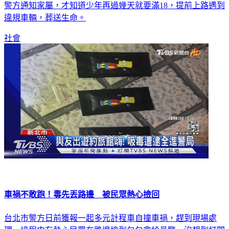
違規車輛，葬送生命。
社會
車禍不敢跑！毒先丟路邊 被民眾熱心撿回
台北市警方日前獲報一起多元計程車自撞車禍，趕到現場處
理，過程中有熱心民眾在路邊撿到包包拿給員警，沒想到打開