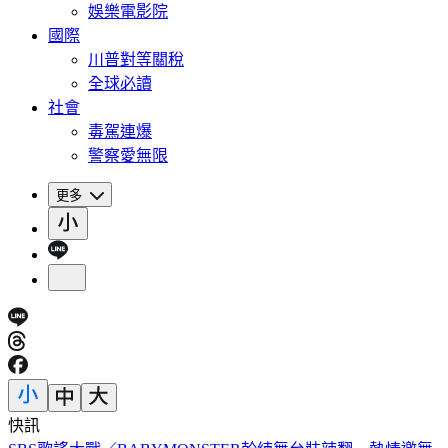
娛樂電影院
國際
川普對等關稅
全球必讀
社會
毒駕連爆
警察愛無限
更多
快訊