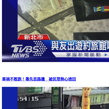
車禍不敢跑！毒先丟路邊 被民眾熱心撿回