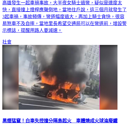
快，直接撞上燈桿應聲倒地，當地住戶說，這三個月就發生了
3起車禍，事故頻傳，彎道幅度過大，再加上騎士貪快，很容
易煞車不及自摔，當地里長希望交通局可以在彎道前，增設警
示標誌，提醒用路人要減速。
社會
黑煙猛竄！白車失控撞分隔島起火 車體燒成火球淪廢鐵
嘉義縣故宮大道與故宮東路路口今（15）日下午發生一起火燒