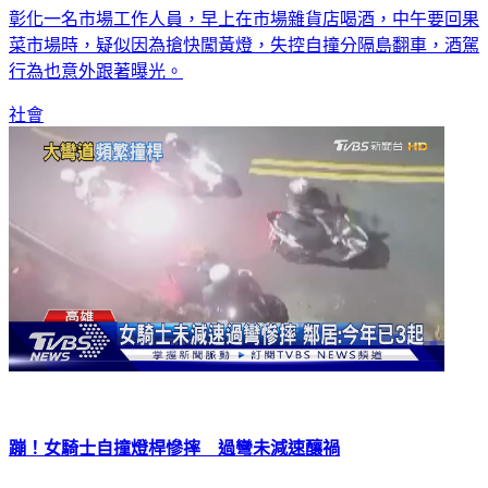
菜市場時，疑似因為搶快闖黃燈，失控自撞分隔島翻車，酒駕
行為也意外跟著曝光。
社會
蹦！女騎士自撞燈桿慘摔 過彎未減速釀禍
高雄發生一起車禍事故，大半夜女騎士過彎，疑似是速度太