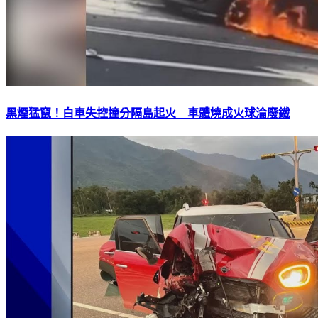
黑煙猛竄！白車失控撞分隔島起火 車體燒成火球淪廢鐵