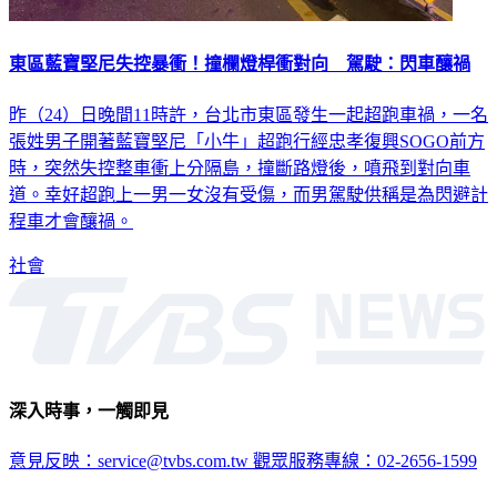
東區藍寶堅尼失控暴衝！撞欄燈桿衝對向 駕駛：閃車釀禍
昨（24）日晚間11時許，台北市東區發生一起超跑車禍，一名
張姓男子開著藍寶堅尼「小牛」超跑行經忠孝復興SOGO前方
時，突然失控整車衝上分隔島，撞斷路燈後，噴飛到對向車
道。幸好超跑上一男一女沒有受傷，而男駕駛供稱是為閃避計
程車才會釀禍。
社會
深入時事，一觸即見
意見反映：service@tvbs.com.tw
觀眾服務專線：02-2656-1599