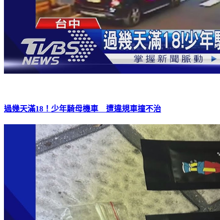
過幾天滿18！少年騎母機車 遭違規車撞不治