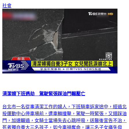
清潔婦下班遇劫 駕駛緊張踩油門輾壓亡
台北市一名從事清潔工作的婦人，下班騎車返家途中，經過北
投運動中心停車場前，遭車輛撞擊，駕駛一時緊張，又錯踩油
門，加速輾過，女騎士當場失去心跳呼吸，送醫後宣告不治，
死者獨自養大三名孩子，如今車禍奪命，讓三名子女痛失母
親。