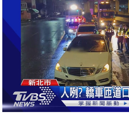
人咧？開名車匝道口自撞 駕駛乘客棄車落跑