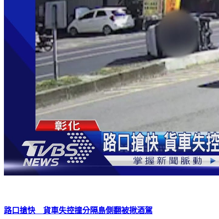
路口搶快 貨車失控撞分隔島側翻被揪酒駕