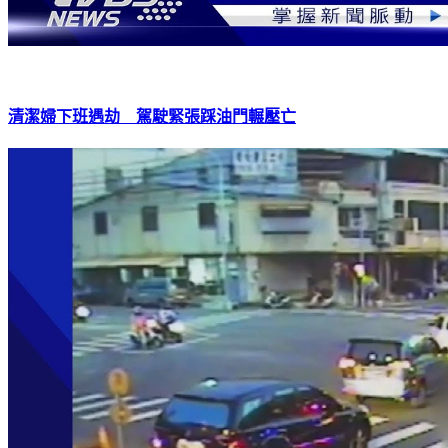
清潔婦下班遇劫 駕駛緊張踩油門輾壓亡