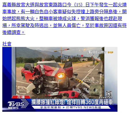
車事故，有一輛白色自小客車疑似失控撞上路旁分隔島後，開
始燃起熊熊大火，整輛車被燒成火球，警消獲報後也趕赴現
場，所幸駕駛及時逃出，並無人員傷亡，至於事故原因還有待
後續調查。
社會
攔腰衝撞紅綠燈！燈桿自撞360度再砸車 女駕駛驚逃