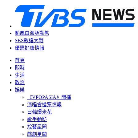
颱風白海豚動態
SBS歌謠大戰
優惠好康情報
首頁
即時
生活
政治
娛樂
《VPOPASIA》開播
演唱會搶票情報
日韓爆米花
歌手動態
綜藝星聞
戲劇星聞