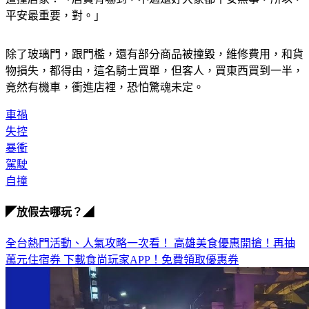
除了玻璃門，跟門檻，還有部分商品被撞毀，維修費用，和貨
物損失，都得由，這名騎士買單，但客人，買東西買到一半，
竟然有機車，衝進店裡，恐怕驚魂未定。
車禍
失控
暴衝
駕駛
自撞
◤放假去哪玩？◢
全台熱門活動、人氣攻略一次看！
高雄美食優惠開搶！再抽
萬元住宿券
下載食尚玩家APP！免費領取優惠券