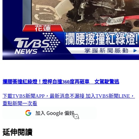
攔腰衝撞紅綠燈！燈桿自撞360度再砸車 女駕駛驚逃
下載TVBS新聞APP，最新消息不漏接
加入TVBS新聞LINE，
重點新聞一次看
延伸閱讀