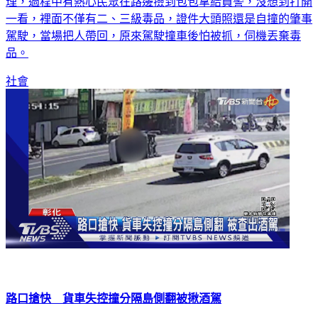
一看，裡面不僅有二、三級毒品，證件大頭照還是自撞的肇事
駕駛，當場把人帶回，原來駕駛撞車後怕被抓，伺機丟棄毒
品。
社會
路口搶快 貨車失控撞分隔島側翻被揪酒駕
彰化一名市場工作人員，早上在市場雜貨店喝酒，中午要回果