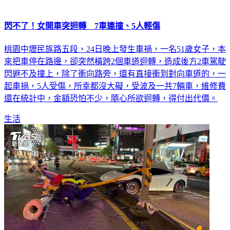
閃不了！女開車突迴轉 7車連撞、5人輕傷
桃園中壢民族路五段，24日晚上發生車禍，一名51歲女子，本
來把車停在路邊，卻突然橫跨2個車道迴轉，造成後方2車駕駛
閃避不及撞上，除了衝向路旁，還有直接衝到對向車道的，一
起車禍，5人受傷，所幸都沒大礙，受波及一共7輛車，維修費
還在統計中，金額恐怕不少，隨心所欲迴轉，得付出代價。
生活