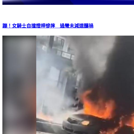
蹦！女騎士自撞燈桿慘摔 過彎未減速釀禍