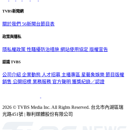
TVBS新聞網
關於我們
56新聞台節目表
政策與隱私
隱私權政策
性騷擾防治措施
網站使用協定
版權宣告
認識 TVBS
公司介紹
企業動態
人才招募
主播專區
星藝象娛樂
節目版權
銷售
公開招標
業務服務
官方聲明
獲獎紀錄／認證
2026 © TVBS Media Inc. All Rights Reserved. 台北市內湖區瑞
光路451號 | 聯利媒體股份有限公司