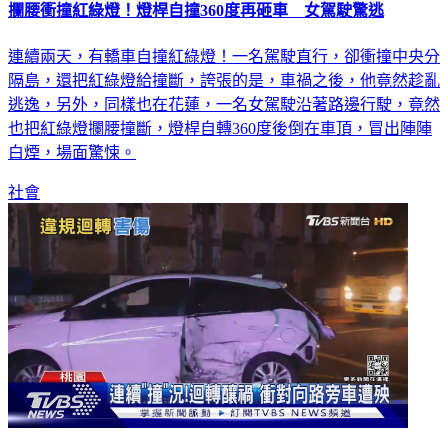
連續兩天，有轎車自撞紅綠燈！一名駕駛直行，卻衝撞中央分
隔島，還把紅綠燈給撞斷，誇張的是，車禍之後，他竟然趁亂
逃逸，另外，同樣也在花蓮，一名女駕駛沿著路邊行駛，竟然
也把紅綠燈攔腰撞斷，燈桿自轉360度後倒在車頂，冒出陣陣
白煙，場面驚悚。
社會