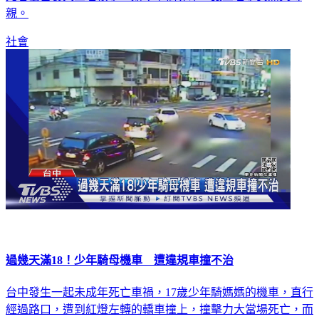
社會
過幾天滿18！少年騎母機車 遭違規車撞不治
台中發生一起未成年死亡車禍，17歲少年騎媽媽的機車，直行
經過路口，遭到紅燈左轉的轎車撞上，撞擊力大當場死亡，而
警方通知家屬，才知道少年再過幾天就要滿18，提前上路遇到