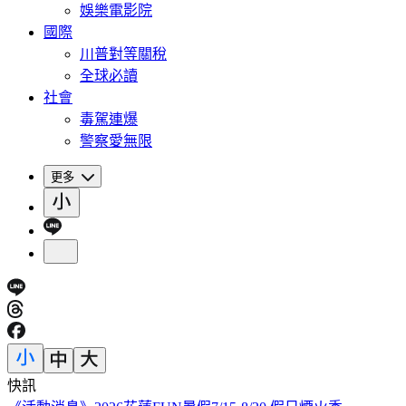
娛樂電影院
國際
川普對等關稅
全球必讀
社會
毒駕連爆
警察愛無限
更多
快訊