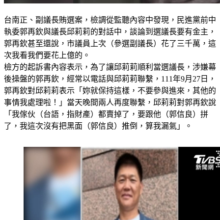
台南正、副議長賄選案，檢調從監聽內容中發現，民進黨前中
執委郭再欽與議長邱莉莉的對話中，談論到選議長要有金主，
郭再欽甚至還說，市議員上次（參選副議長）花了三千萬，這
次我看我們要花上億的。
檢方的起訴書內容表示，為了讓邱莉莉順利當選議長，涉嫌幕
後操盤的郭再欽，經常以電話與邱莉莉聯繫，111年9月27日，
郭再欽對邱莉莉表示「妳就保持這樣，不要參與進來，其他的
事情我處理啦！」當天晚間兩人再度聯繫，邱莉莉對郭再欽說
「我傢伙（台語，指財產）都賣掉了，要跟他（郭信良）拼
了，我這次沒有把黑面（郭信良）推倒，算我漏氣」。