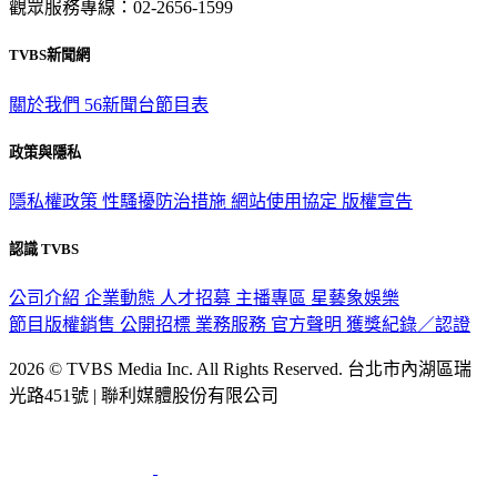
觀眾服務專線：02-2656-1599
TVBS新聞網
關於我們
56新聞台節目表
政策與隱私
隱私權政策
性騷擾防治措施
網站使用協定
版權宣告
認識 TVBS
公司介紹
企業動態
人才招募
主播專區
星藝象娛樂
節目版權銷售
公開招標
業務服務
官方聲明
獲獎紀錄／認證
2026 © TVBS Media Inc. All Rights Reserved. 台北市內湖區瑞
光路451號 | 聯利媒體股份有限公司