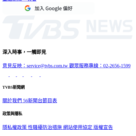
深入時事，一觸即見
意見反映：service@tvbs.com.tw
觀眾服務專線：02-2656-1599
TVBS新聞網
關於我們
56新聞台節目表
政策與隱私
隱私權政策
性騷擾防治措施
網站使用協定
版權宣告