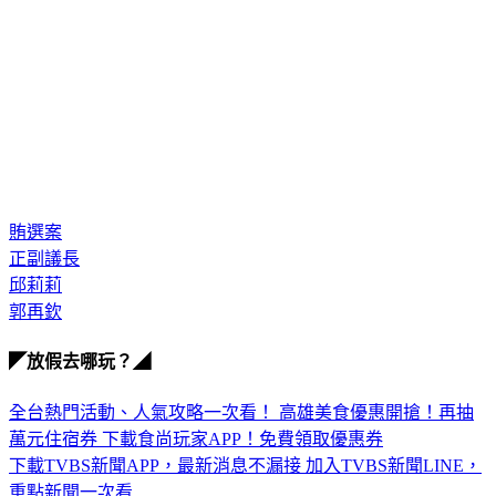
賄選案
正副議長
邱莉莉
郭再欽
◤放假去哪玩？◢
全台熱門活動、人氣攻略一次看！
高雄美食優惠開搶！再抽
萬元住宿券
下載食尚玩家APP！免費領取優惠券
下載TVBS新聞APP，最新消息不漏接
加入TVBS新聞LINE，
重點新聞一次看