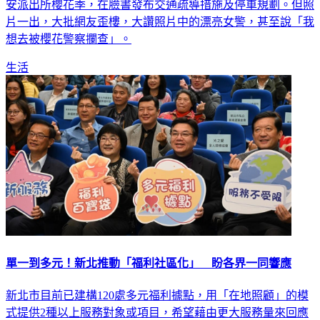
安派出所櫻花季，在臉書發布交通疏導措施及停車規劃。但照
片一出，大批網友歪樓，大讚照片中的漂亮女警，甚至說「我
想去被櫻花警察攔查」。
生活
單一到多元！新北推動「福利社區化」 盼各界一同響應
新北市目前已建構120處多元福利據點，用「在地照顧」的模
式提供2種以上服務對象或項目，希望藉由更大服務量來回應