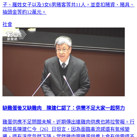
子、羅姓女子以及3女6男賭客等共11人，並查扣賭資、賭具、
抽頭金等約12萬元。
社會
缺雞蛋後又缺雞肉 陳建仁認了：供需不足大家一起努力
雞蛋供應不足問題未解，近期傳出連雞肉供應也將拉警報。行
政院長陳建仁今（26）日坦言，因為面臨禽流感還有氣候變
遷，還有溫度忽然下降，當然雞肉跟雞蛋供應上會有供需還不