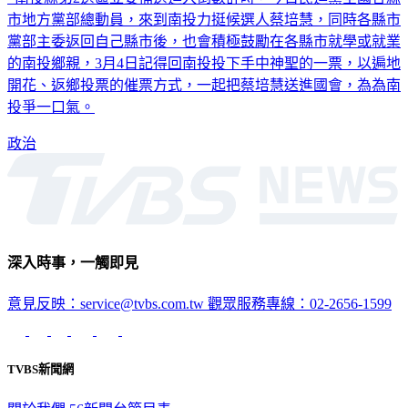
市地方黨部總動員，來到南投力挺候選人蔡培慧，同時各縣市
黨部主委返回自己縣市後，也會積極鼓勵在各縣市就學或就業
的南投鄉親，3月4日記得回南投投下手中神聖的一票，以遍地
開花、返鄉投票的催票方式，一起把蔡培慧送進國會，為為南
投爭一口氣。
政治
深入時事，一觸即見
意見反映：service@tvbs.com.tw
觀眾服務專線：02-2656-1599
TVBS新聞網