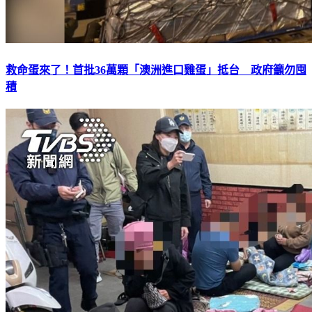
救命蛋來了！首批36萬顆「澳洲進口雞蛋」抵台 政府籲勿囤
積