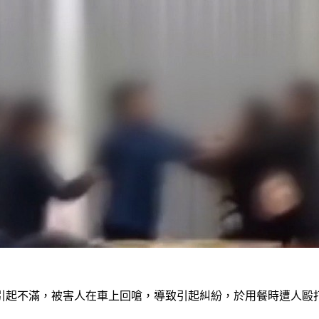
引起不滿，被害人在車上回嗆，導致引起糾紛，於用餐時遭人毆