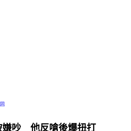
被嫌吵 他反嗆後爆扭打