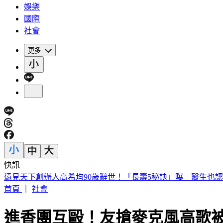
娛樂
國際
社會
更多
快訊
美股開盤／聯準會升息疑慮意外減緩！標普、那指「雙開高」
首頁
｜
社會
進香團互毆！友搶麥克風高歌