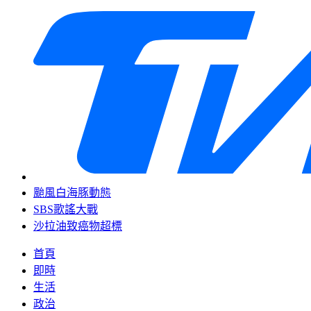
颱風白海豚動態
SBS歌謠大戰
沙拉油致癌物超標
首頁
即時
生活
政治