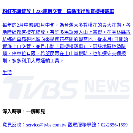
粉紅花海綻放！228連假交管 這縣市出動賞櫻接駁車
每年的2月中旬到3月中旬，為台灣大多數櫻花的最大花期，各
地陸續都有櫻花綻放，有許多民眾湧入山上賞櫻，在雲林縣古
坑鄉的草嶺碧地區向來是櫻花盛開的觀賞地，從本月1日開始
實施上山交管，並且出動「賞櫻接駁車」，因該地區地勢陡
峭，停車位有限，希望民眾在上山賞櫻時，也能遵守交通規
則，多多利用大眾運輸工具。
生活
深入時事，一觸即見
意見反映：service@tvbs.com.tw
觀眾服務專線：02-2656-1599