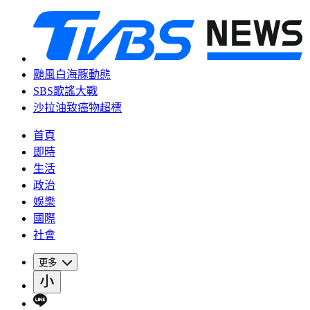
颱風白海豚動態
SBS歌謠大戰
沙拉油致癌物超標
首頁
即時
生活
政治
娛樂
國際
社會
更多