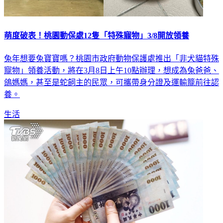
萌度破表！桃園動保處12隻「特殊寵物」3/8開放領養
兔年想要兔寶寶嗎？桃園市政府動物保護處推出「非犬貓特殊
寵物」領養活動，將在3月8日上午10點辦理，想成為兔爸爸、
鴿媽媽，甚至是蛇飼主的民眾，可攜帶身分證及運輸籠前往認
養。
生活