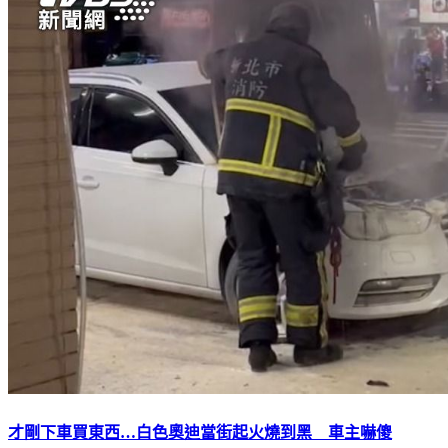
才剛下車買東西…白色奧迪當街起火燒到黑 車主嚇傻