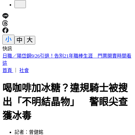
快訊
打詐打到哪？LINE投票詐騙燒中央 民進黨內接連傳災情
首頁
｜
社會
喝咖啡加冰糖？違規騎士被搜
出「不明結晶物」 警眼尖查
獲冰毒
記者：曾健銘
發佈時間：2023.02.25 10:40