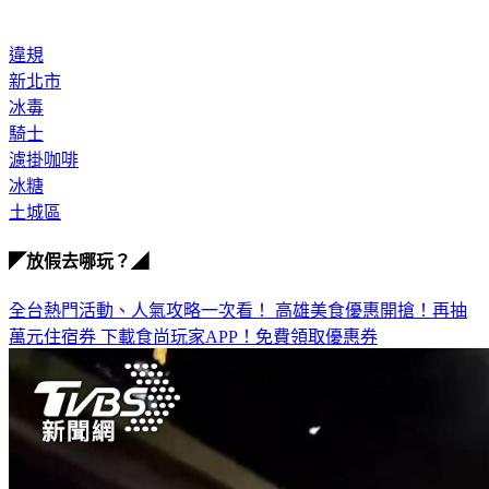
違規
新北市
冰毒
騎士
濾掛咖啡
冰糖
土城區
◤放假去哪玩？◢
全台熱門活動、人氣攻略一次看！
高雄美食優惠開搶！再抽
萬元住宿券
下載食尚玩家APP！免費領取優惠券