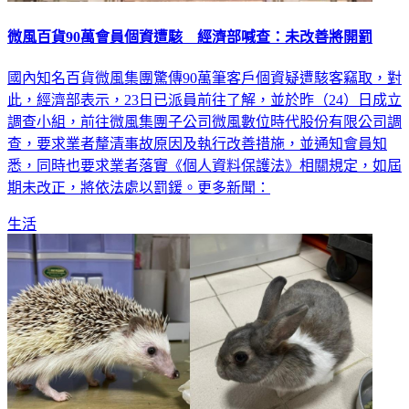
微風百貨90萬會員個資遭駭 經濟部喊查：未改善將開罰
國內知名百貨微風集團驚傳90萬筆客戶個資疑遭駭客竊取，對
此，經濟部表示，23日已派員前往了解，並於昨（24）日成立
調查小組，前往微風集團子公司微風數位時代股份有限公司調
查，要求業者釐清事故原因及執行改善措施，並通知會員知
悉，同時也要求業者落實《個人資料保護法》相關規定，如屆
期未改正，將依法處以罰鍰。更多新聞：
生活