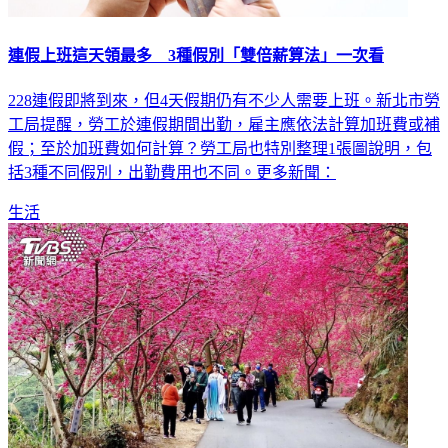
連假上班這天領最多 3種假別「雙倍薪算法」一次看
228連假即將到來，但4天假期仍有不少人需要上班。新北市勞
工局提醒，勞工於連假期間出勤，雇主應依法計算加班費或補
假；至於加班費如何計算？勞工局也特別整理1張圖說明，包
括3種不同假別，出勤費用也不同。更多新聞：
生活