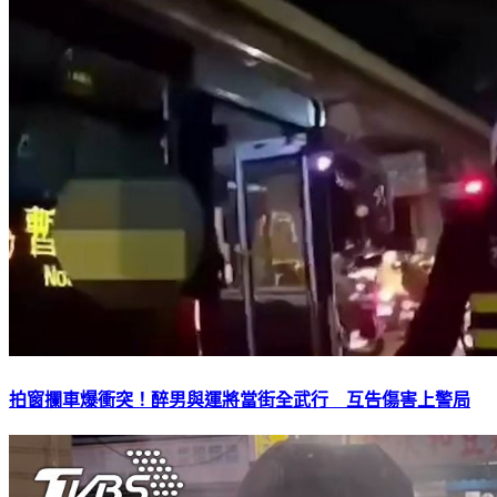
拍窗攔車爆衝突！醉男與運將當街全武行 互告傷害上警局