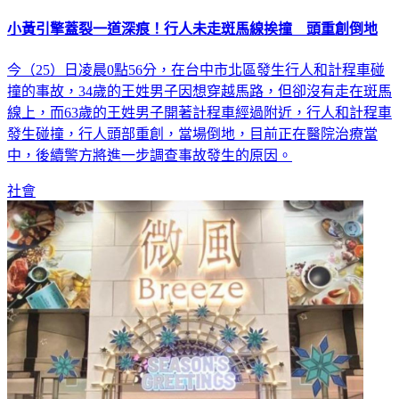
小黃引擎蓋裂一道深痕！行人未走斑馬線挨撞 頭重創倒地
今（25）日凌晨0點56分，在台中市北區發生行人和計程車碰
撞的事故，34歲的王姓男子因想穿越馬路，但卻沒有走在斑馬
線上，而63歲的王姓男子開著計程車經過附近，行人和計程車
發生碰撞，行人頭部重創，當場倒地，目前正在醫院治療當
中，後續警方將進一步調查事故發生的原因。
社會