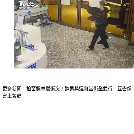
更多新聞：
拍窗攔車爆衝突！醉男與運將當街全武行　互告傷
害上警局