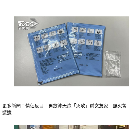
更多新聞：
情侶反目！男放沖天炮「火攻」前女友家　釀火警
遭逮