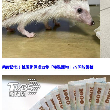
萌度破表！桃園動保處12隻「特殊寵物」3/8開放領養