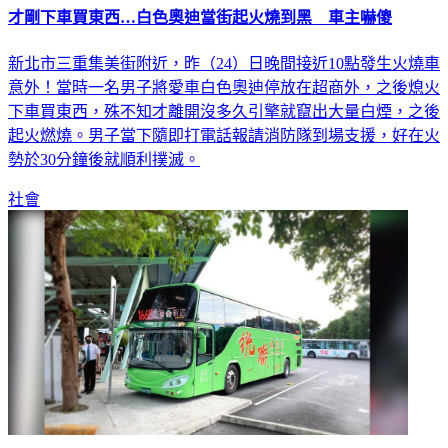
新北市三重集美街附近，昨（24）日晚間接近10點發生火燒車
意外！當時一名男子將愛車白色奧迪停放在超商外，之後熄火
下車買東西，殊不知才離開沒多久引擎就竄出大量白煙，之後
起火燃燒。男子當下隨即打電話報請消防隊到場支援，好在火
勢於30分鐘後就順利撲滅。
社會