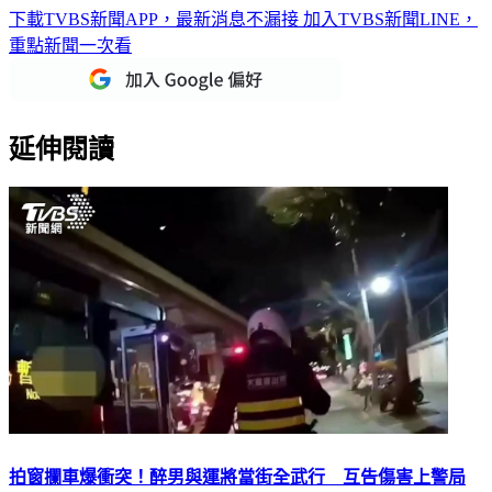
重點新聞一次看
延伸閱讀
拍窗攔車爆衝突！醉男與運將當街全武行 互告傷害上警局