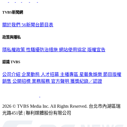
TVBS新聞網
關於我們
56新聞台節目表
政策與隱私
隱私權政策
性騷擾防治措施
網站使用協定
版權宣告
認識 TVBS
公司介紹
企業動態
人才招募
主播專區
星藝象娛樂
節目版權
銷售
公開招標
業務服務
官方聲明
獲獎紀錄／認證
2026 © TVBS Media Inc. All Rights Reserved. 台北市內湖區瑞
光路451號 | 聯利媒體股份有限公司