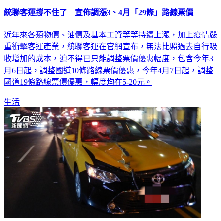
統聯客運撐不住了 宣佈調漲3、4月「29條」路線票價
近年來各類物價、油價及基本工資等等持續上漲，加上疫情嚴
重衝擊客運產業，統聯客運在官網宣布，無法比照過去自行吸
收增加的成本，迫不得已只能調整票價優惠幅度，包含今年3
月6日起，調整國道10條路線票價優惠，今年4月7日起，調整
國道19條路線票價優惠，幅度均在5-20元。
生活