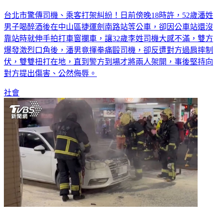
台北市驚傳司機、乘客打架糾紛！日前傍晚18時許，52歲潘姓
男子喝醉酒後在中山區捷運劍南路站等公車，卻因公車站還沒
靠站時就伸手拍打車窗攔車，讓32歲李姓司機大感不滿，雙方
爆發激烈口角後，潘男竟揮拳痛毆司機，卻反遭對方過肩摔制
伏，雙雙扭打在地，直到警方到場才將兩人架開，事後堅持向
對方提出傷害、公然侮辱。
社會
才剛下車買東西…白色奧迪當街起火燒到黑 車主嚇傻