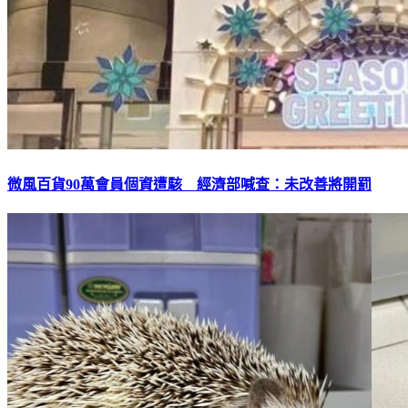
微風百貨90萬會員個資遭駭 經濟部喊查：未改善將開罰