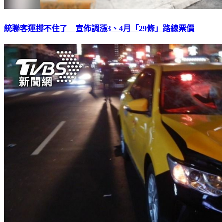
統聯客運撐不住了 宣佈調漲3、4月「29條」路線票價