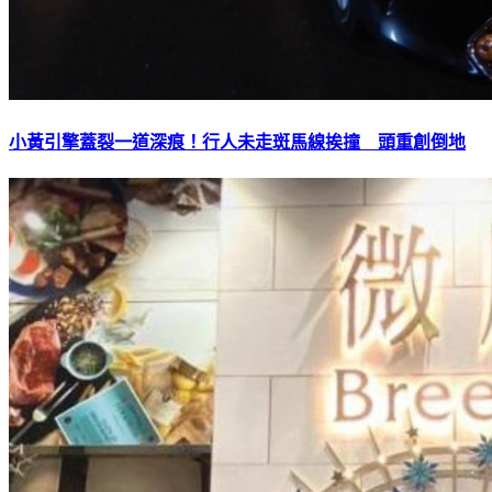
小黃引擎蓋裂一道深痕！行人未走斑馬線挨撞 頭重創倒地