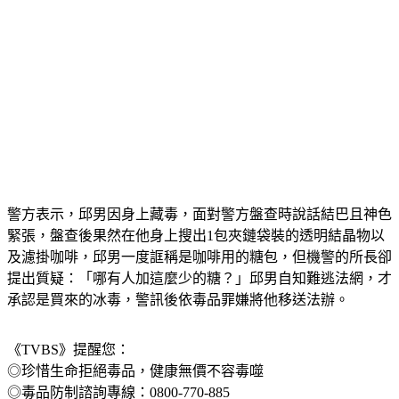
警方表示，邱男因身上藏毒，面對警方盤查時說話結巴且神色
緊張，盤查後果然在他身上搜出1包夾鏈袋裝的透明結晶物以
及濾掛咖啡，邱男一度誆稱是咖啡用的糖包，但機警的所長卻
提出質疑：「哪有人加這麼少的糖？」邱男自知難逃法網，才
承認是買來的冰毒，警訊後依毒品罪嫌將他移送法辦。
《TVBS》提醒您：
◎珍惜生命拒絕毒品，健康無價不容毒噬
◎毒品防制諮詢專線：0800-770-885