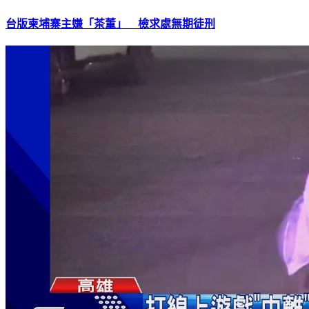
台版柬埔寨主嫌「茶董」 檢求處無期徒刑