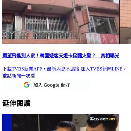
願望飛進別人家！韓國遊客天燈卡房釀火警？ 真相曝光
下載TVBS新聞APP，最新消息不漏接
加入TVBS新聞LINE，
重點新聞一次看
延伸閱讀