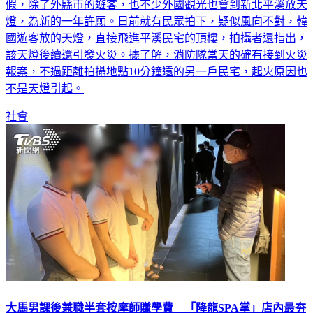
假，除了外縣市的遊客，也不少外國觀光也會到新北平溪放天
燈，為新的一年許願。日前就有民眾拍下，疑似風向不對，韓
國遊客放的天燈，直接飛進平溪民宅的頂樓，拍攝者還指出，
該天燈後續還引發火災。據了解，消防隊當天的確有接到火災
報案，不過距離拍攝地點10分鐘遠的另一戶民宅，起火原因也
不是天燈引起。
社會
大馬男課後兼職半套按摩師賺學費 「降龍SPA掌」店內最夯