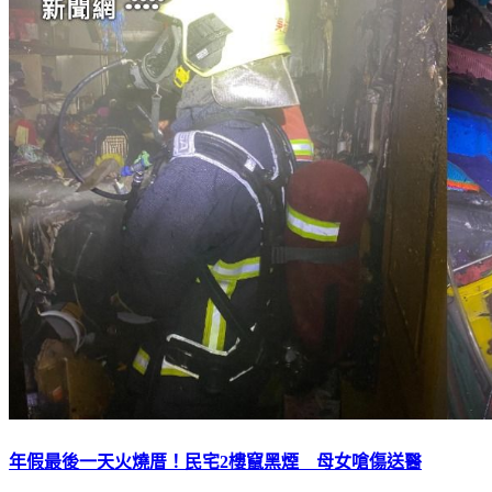
年假最後一天火燒厝！民宅2樓竄黑煙 母女嗆傷送醫