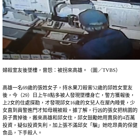
婦殺室友後墜樓，曾怨：被拐來高雄。（圖／TVBS）
高雄一名69歲的張姓女子，持水果刀殺害52歲的邱姓女室友
後，今（29）日上午8點多被人發現墜樓身亡，警方獲報後，
上2女的住處探勘，才發現邱女16歲的女兒人在屋內睡覺，少
女直到員警進門才知母親被殺。據了解，行凶的張女把桃園的
房子賣掉後，搬來高雄和邱女住，邱女鼓勵她用賣房的4百萬
投資，疑似投資失利，加上張不滿邱女「騙」她吃昂貴的保健
食品，下手殺人。