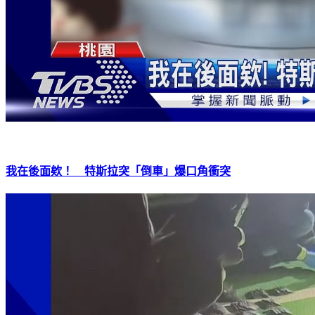
我在後面欸！ 特斯拉突「倒車」爆口角衝突