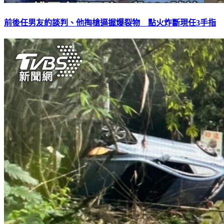
前後任男友約談判、他掏槍逼握爆裂物 點火炸斷現任3手指