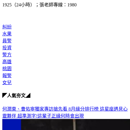
1925（24小時）；張老師專線：1980
糾紛
水果
員警
投資
警方
高雄
桃園
報警
女兒
◤人氣夯文◢
何潤東、曹佑寧獨家專訪搶先看
8月緣分排行榜 這星座遇見心
靈夥伴
超準測字!這輩子正緣何時會出現