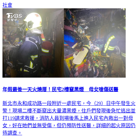
社會
年假最後一天火燒厝！民宅2樓竄黑煙 母女嗆傷送醫
新北市永和成功路一段附近一處民宅，今（29）日中午發生火
警！現場二樓不斷竄出大量濃黑煙，住戶們發現後急忙逃出並
打119請求救援，消防人員到場後馬上進入民宅內救出一對母
女，好在她們並無受傷，但仍預防性送醫，詳細的起火原因仍
待調查。