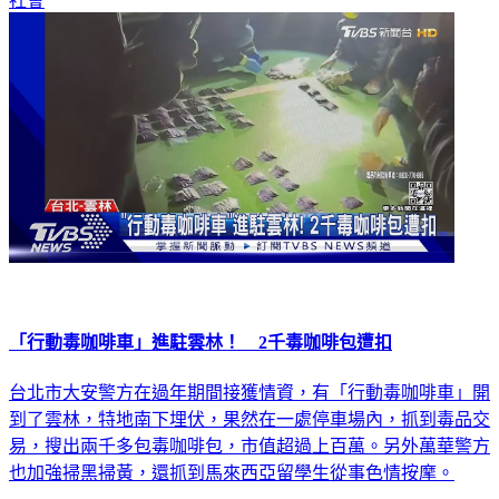
社會
「行動毒咖啡車」進駐雲林！ 2千毒咖啡包遭扣
台北市大安警方在過年期間接獲情資，有「行動毒咖啡車」開
到了雲林，特地南下埋伏，果然在一處停車場內，抓到毒品交
易，搜出兩千多包毒咖啡包，市值超過上百萬。另外萬華警方
也加強掃黑掃黃，還抓到馬來西亞留學生從事色情按摩。