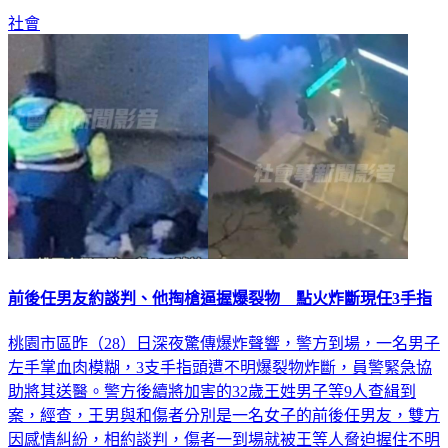
社會
前後任男友約談判、他掏槍逼握爆裂物 點火炸斷現任3手指
桃園市區昨（28）日深夜驚傳爆炸聲響，警方到場，一名男子
左手掌血肉模糊，3支手指頭遭不明爆裂物炸斷，員警緊急協
助將其送醫。警方後續將加害的32歲王姓男子等9人查緝到
案，經查，王男與和傷者分別是一名女子的前後任男友，雙方
因感情糾紛，相約談判，傷者一到場就被王等人脅迫握住不明