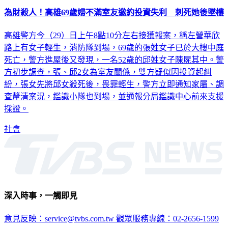
為財殺人！高雄69歲婦不滿室友邀約投資失利 刺死她後墜樓
高雄警方今（29）日上午8點10分左右接獲報案，稱左營華欣
路上有女子輕生，消防隊到場，69歲的張姓女子已於大樓中庭
死亡，警方進屋後又發現，一名52歲的邱姓女子陳屍其中。警
方初步調查，張、邱2女為室友關係，雙方疑似因投資起糾
紛，張女先將邱女殺死後，畏罪輕生，警方立即通知家屬、調
查釐清案況，鑑識小隊也到場，並通報分局鑑識中心前來支援
採證。
社會
深入時事，一觸即見
意見反映：service@tvbs.com.tw
觀眾服務專線：02-2656-1599