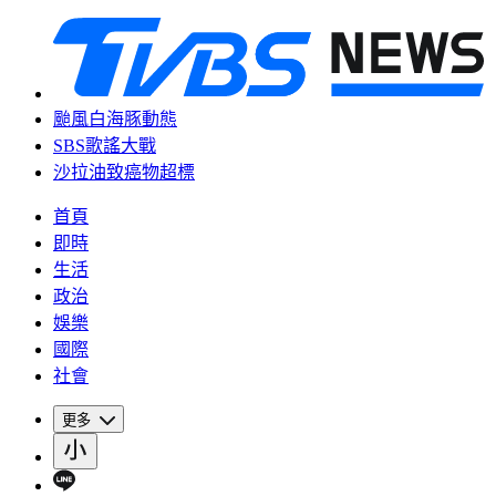
颱風白海豚動態
SBS歌謠大戰
沙拉油致癌物超標
首頁
即時
生活
政治
娛樂
國際
社會
更多