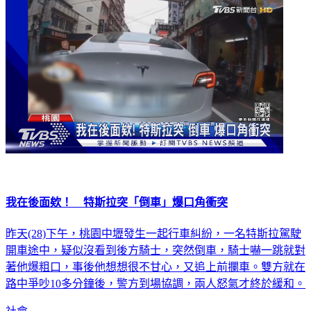
我在後面欸！ 特斯拉突「倒車」爆口角衝突
昨天(28)下午，桃園中壢發生一起行車糾紛，一名特斯拉駕駛
開車途中，疑似沒看到後方騎士，突然倒車，騎士嚇一跳就對
著他爆粗口，事後他想想很不甘心，又追上前攔車。雙方就在
路中爭吵10多分鐘後，警方到場協調，兩人怒氣才終於緩和。