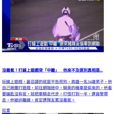
沒義氣！打線上遊戲突「中離」 他來不及道別真相是...
玩線上遊戲，最忌諱的就是不告而別，高雄一名34歲男子，他
自己揪團打遊戲，前往網咖途中，騎乘的機車是偷來的，他看
要鑰匙沒有拔，就把車騎走代步，打怪打到一半，遭員警帶
走，他被迫離線，肯定遭隊友罵沒義氣。
社會