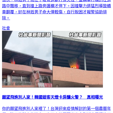
路中飄移，直到撞上路旁護欄才停下。因撞擊力道猛烈導致轎
車翻覆，好在林姓男子命大僅輕傷，自行脫困才報警協助排
除。
社會
願望飛進別人家！韓國遊客天燈卡房釀火警？ 真相曝光
你的願望飛進別人家裡了！台灣迎來疫情解封的第一個農曆年