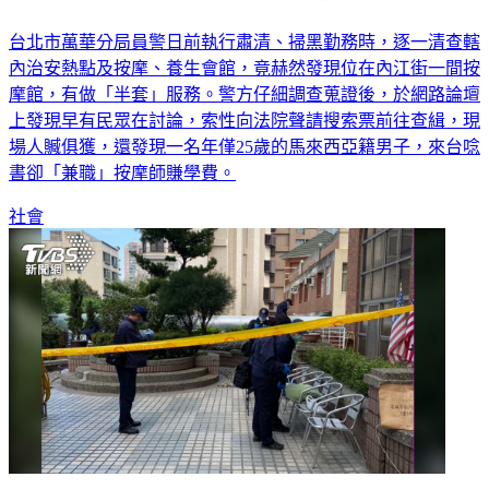
台北市萬華分局員警日前執行肅清、掃黑勤務時，逐一清查轄
內治安熱點及按摩、養生會館，竟赫然發現位在內江街一間按
摩館，有做「半套」服務。警方仔細調查蒐證後，於網路論壇
上發現早有民眾在討論，索性向法院聲請搜索票前往查緝，現
場人贓俱獲，還發現一名年僅25歲的馬來西亞籍男子，來台唸
書卻「兼職」按摩師賺學費。
社會