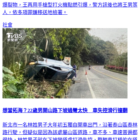
爆裂物，王再用手槍型打火機點燃引爆，警方訊後也將王男等
人，依多項罪嫌移送地檢署。
社會
想當拓海？22歲男開山路下坡過彎太快 車失控滑行撞翻
新北市一名林姓男子大年初五獨自開車出門，沿著泰山區泰林
路行駛，但疑似是因為該處屬山區道路，車不多、車速普遍都
很快，林姓男子就在下坡彎道處打滑失控，整輛車打橫的在道