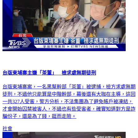
台版柬埔寨主嫌「茶董」 檢求處無期徒刑
台版柬埔寨案，一名黑幫幹部「茶董」被逮捕，檢方求處無期
徒刑，不過他只能算是中階幹部，幕後還有大咖在主導，這回
一共327人受害，警方分析，不法集團為了避免帳戶被凍結，
才會開始囚禁被害人，不過也有些受害者，確實知道對方是詐
騙份子，還是為了錢，鋌而走險。
社會