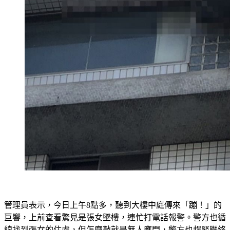
管理員表示，今日上午8點多，聽到大樓中庭傳來「蹦！」的
巨響，上前查看驚見是張女墜樓，連忙打電話報警。警方也循
線找到張女的住處，但怎麼敲就是無人應門，警方也趕緊聯絡