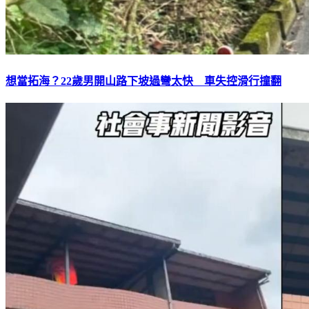
想當拓海？22歲男開山路下坡過彎太快 車失控滑行撞翻