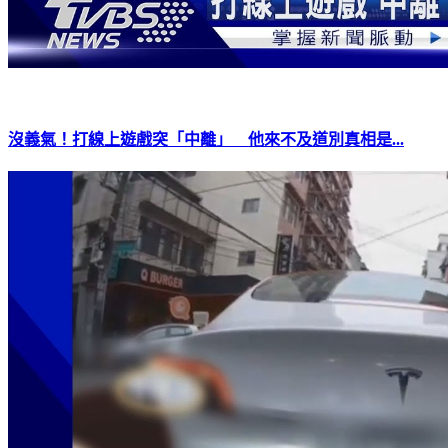
沒義氣！打線上遊戲突「中離」 他來不及道別真相是...