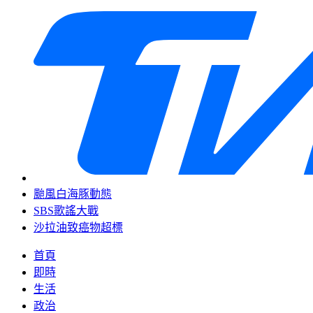
颱風白海豚動態
SBS歌謠大戰
沙拉油致癌物超標
首頁
即時
生活
政治