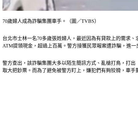
70歲婦人成為詐騙集團車手。（圖／TVBS）
台北市士林一名70多歲張姓婦人，最近因為有貸款上的需求
ATM提領現金，超過上百萬。警方接獲民眾報案遭詐騙，進
警方查出，該詐騙集團大多以陌生簡訊方式、亂槍打鳥，打出「
取大把鈔票。而為了避免被警方盯上，嫌犯們有夠狡猾，車手