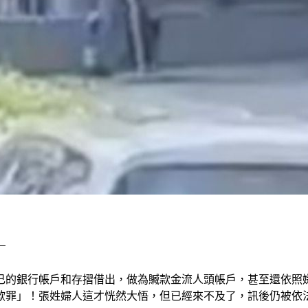
」
己的銀行帳戶和存摺借出，做為贓款金流人頭帳戶，甚至還依照
欺罪」！張姓婦人這才恍然大悟，但已經來不及了，訊後仍被依