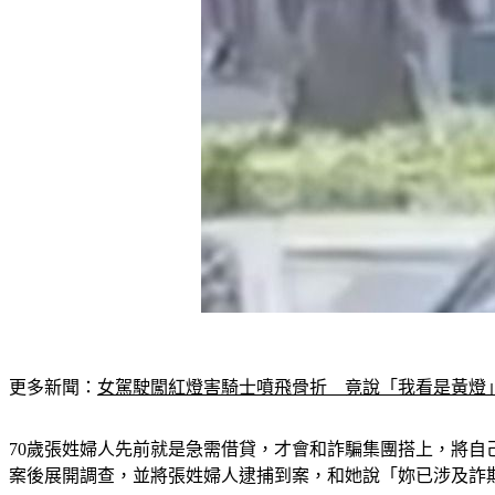
更多新聞：
女駕駛闖紅燈害騎士噴飛骨折　竟說「我看是黃燈
70歲張姓婦人先前就是急需借貸，才會和詐騙集團搭上，將自
案後展開調查，並將張姓婦人逮捕到案，和她說「妳已涉及詐