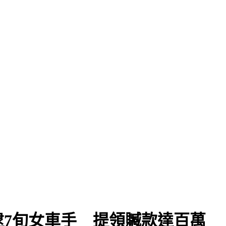
7旬女車手 提領贓款達百萬