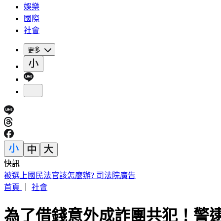
娛樂
國際
社會
更多
快訊
快訊／「蝴蝶姐姐」愷樂生了！雙胞胎女兒35週早產
首頁
｜
社會
為了借錢意外成詐團共犯！警逮