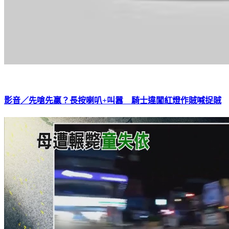
影音／先嗆先贏？長按喇叭+叫囂 騎士違闖紅燈作賊喊捉賊