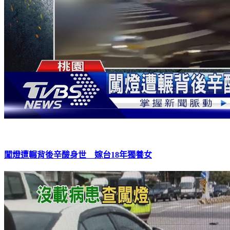
闖燈遭輾背後辛酸身世 嫁台18年獨養女