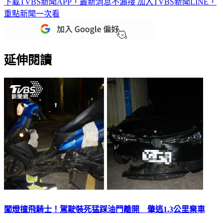
下載TVBS新聞APP，最新消息不漏接
加入TVBS新聞LINE，
重點新聞一次看
延伸閱讀
闖燈撞飛騎士！駕駛裝死猛踩油門離開 肇逃1.3公里棄車