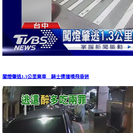
闖燈肇逃1.3公里棄車 騎士遭撞噴飛昏迷