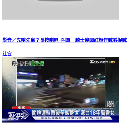
影音／先嗆先贏？長按喇叭+叫囂 騎士違闖紅燈作賊喊捉賊
社會