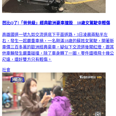
芭比Q了!「爸爸級」經典歐洲豪車撞毀 18歲女駕駛幸輕傷
高雄國道一號九如交流道底下平面道路，3日凌晨兩點半左
右，發生一起嚴重車禍，一名剛滿18歲的蘇姓女駕駛，開著新
車價三百多萬的歐洲經典豪車，疑似下交流道後闖紅燈，跟其
他車輛發生嚴重碰撞，除了車身轉了一圈，零件還噴飛十幾公
尺遠，還好雙方只有輕傷。
社會