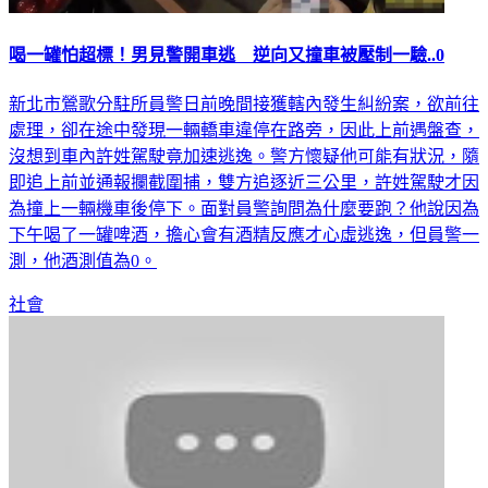
喝一罐怕超標！男見警開車逃 逆向又撞車被壓制一驗..0
新北市鶯歌分駐所員警日前晚間接獲轄內發生糾紛案，欲前往
處理，卻在途中發現一輛轎車違停在路旁，因此上前遇盤查，
沒想到車內許姓駕駛竟加速逃逸。警方懷疑他可能有狀況，隨
即追上前並通報攔截圍捕，雙方追逐近三公里，許姓駕駛才因
為撞上一輛機車後停下。面對員警詢問為什麼要跑？他說因為
下午喝了一罐啤酒，擔心會有酒精反應才心虛逃逸，但員警一
測，他酒測值為0。
社會