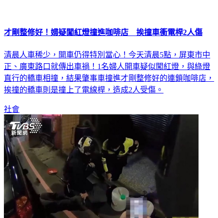
才剛整修好！婦疑闖紅燈撞進咖啡店 挨撞車衝電桿2人傷
清晨人車稀少，開車仍得特別當心！今天清晨5點，屏東市中
正、廣東路口就傳出車禍！1名婦人開車疑似闖紅燈，與綠燈
直行的轎車相撞，結果肇事車撞進才剛整修好的連鎖咖啡店，
挨撞的轎車則是撞上了電線桿，造成2人受傷。
社會