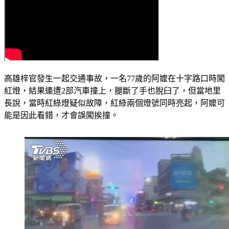
高雄梓官發生一起交通事故，一名77歲的阿嬤在十字路口時闖
紅燈，結果連遭2部汽車撞上，腿斷了手也脫臼了，但當地里
長說，當時紅綠燈疑似故障，紅綠兩個燈號同時亮起，阿嬤可
能是因此看錯，才會誤闖挨撞。