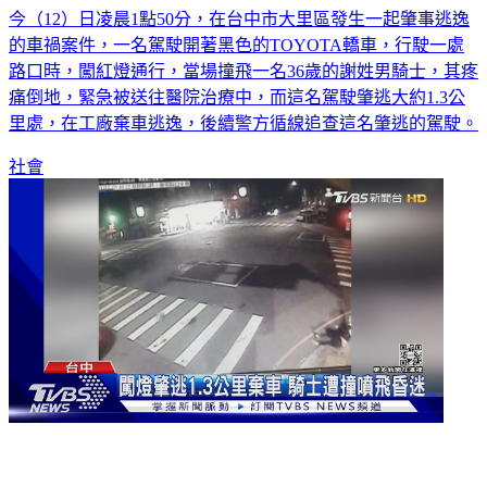
今（12）日凌晨1點50分，在台中市大里區發生一起肇事逃逸
的車禍案件，一名駕駛開著黑色的TOYOTA轎車，行駛一處
路口時，闖紅燈通行，當場撞飛一名36歲的謝姓男騎士，其疼
痛倒地，緊急被送往醫院治療中，而這名駕駛肇逃大約1.3公
里處，在工廠棄車逃逸，後續警方循線追查這名肇逃的駕駛。
社會