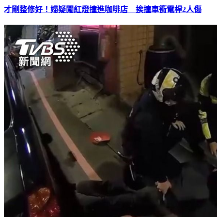
才剛整修好！婦疑闖紅燈撞進咖啡店 挨撞車衝電桿2人傷