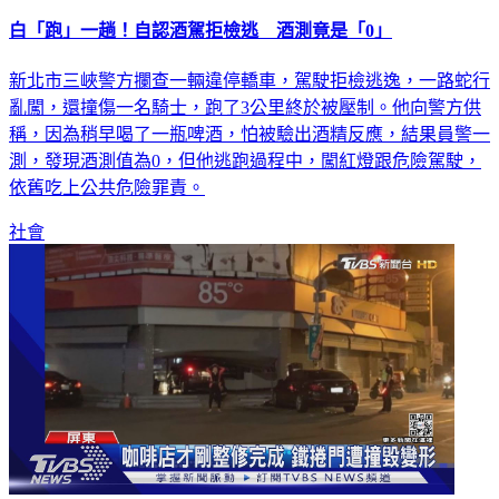
白「跑」一趟！自認酒駕拒檢逃 酒測竟是「0」
新北市三峽警方攔查一輛違停轎車，駕駛拒檢逃逸，一路蛇行
亂闖，還撞傷一名騎士，跑了3公里終於被壓制。他向警方供
稱，因為稍早喝了一瓶啤酒，怕被驗出酒精反應，結果員警一
測，發現酒測值為0，但他逃跑過程中，闖紅燈跟危險駕駛，
依舊吃上公共危險罪責。
社會