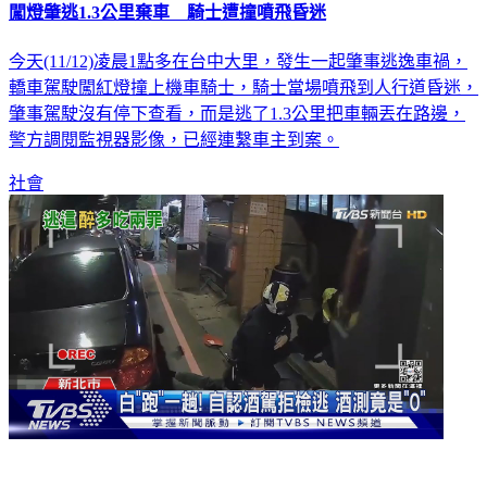
闖燈肇逃1.3公里棄車 騎士遭撞噴飛昏迷
今天(11/12)凌晨1點多在台中大里，發生一起肇事逃逸車禍，
轎車駕駛闖紅燈撞上機車騎士，騎士當場噴飛到人行道昏迷，
肇事駕駛沒有停下查看，而是逃了1.3公里把車輛丟在路邊，
警方調閱監視器影像，已經連繫車主到案。
社會