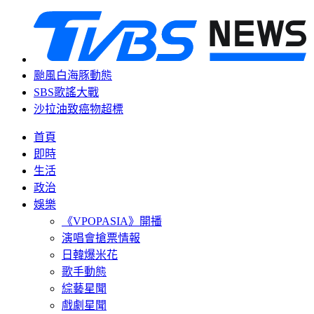
颱風白海豚動態
SBS歌謠大戰
沙拉油致癌物超標
首頁
即時
生活
政治
娛樂
《VPOPASIA》開播
演唱會搶票情報
日韓爆米花
歌手動態
綜藝星聞
戲劇星聞