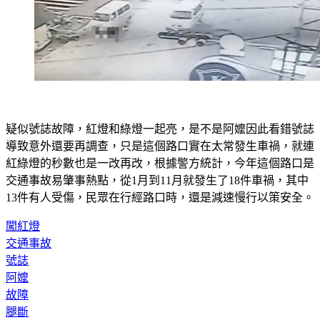
疑似號誌故障，紅燈和綠燈一起亮，是不是阿嬤因此看錯號誌
導致意外還要再調查，只是這個路口實在太常發生車禍，就連
紅綠燈的秒數也是一改再改，根據警方統計，今年這個路口是
交通事故易肇事熱點，從1月到11月就發生了18件車禍，其中
13件有人受傷，民眾在行經路口時，還是減速慢行以策安全。
闖紅燈
交通事故
號誌
阿嬤
故障
腿斷