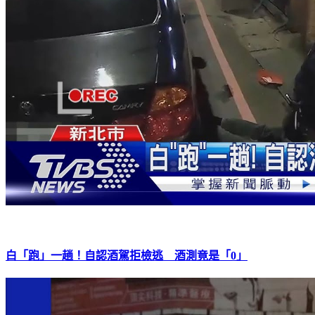
白「跑」一趟！自認酒駕拒檢逃 酒測竟是「0」