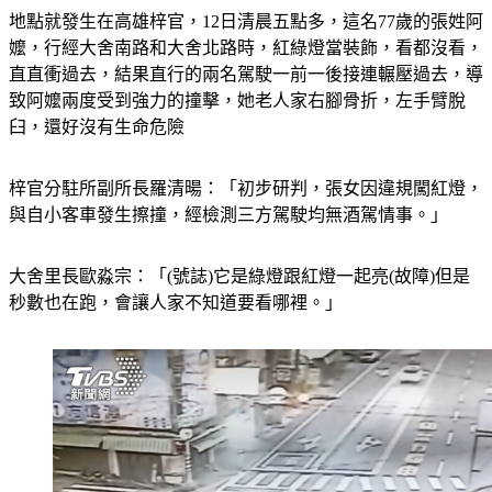
地點就發生在高雄梓官，12日清晨五點多，這名77歲的張姓阿
嬤，行經大舍南路和大舍北路時，紅綠燈當裝飾，看都沒看，
直直衝過去，結果直行的兩名駕駛一前一後接連輾壓過去，導
致阿嬤兩度受到強力的撞擊，她老人家右腳骨折，左手臂脫
臼，還好沒有生命危險
梓官分駐所副所長羅清暘：「初步研判，張女因違規闖紅燈，
與自小客車發生擦撞，經檢測三方駕駛均無酒駕情事。」
大舍里長歐淼宗：「(號誌)它是綠燈跟紅燈一起亮(故障)但是
秒數也在跑，會讓人家不知道要看哪裡。」