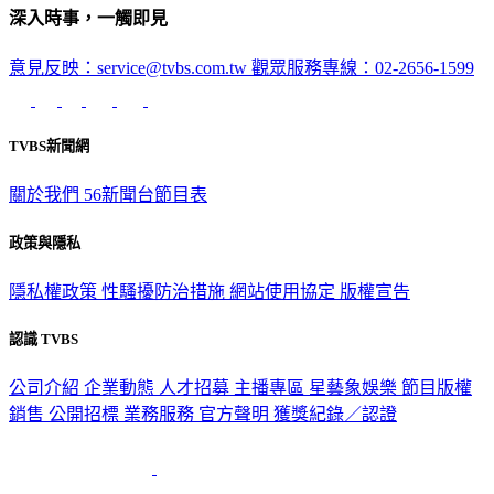
深入時事，一觸即見
意見反映：service@tvbs.com.tw
觀眾服務專線：02-2656-1599
TVBS新聞網
關於我們
56新聞台節目表
政策與隱私
隱私權政策
性騷擾防治措施
網站使用協定
版權宣告
認識 TVBS
公司介紹
企業動態
人才招募
主播專區
星藝象娛樂
節目版權
銷售
公開招標
業務服務
官方聲明
獲獎紀錄／認證