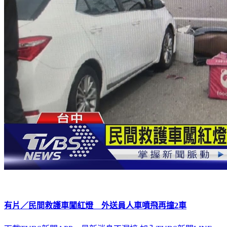
有片／民間救護車闖紅燈 外送員人車噴飛再撞2車