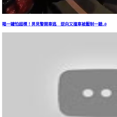
喝一罐怕超標！男見警開車逃 逆向又撞車被壓制一驗..0