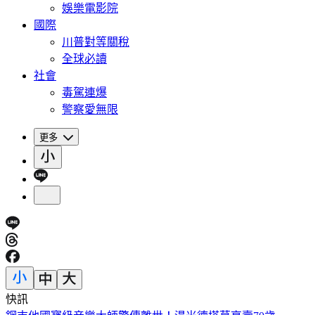
娛樂電影院
國際
川普對等關稅
全球必讀
社會
毒駕連爆
警察愛無限
更多
快訊