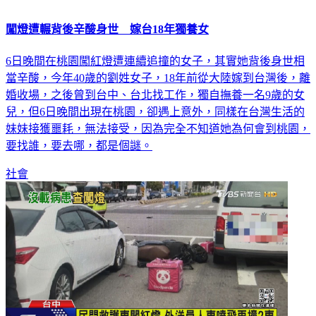
闖燈遭輾背後辛酸身世 嫁台18年獨養女
6日晚間在桃園闖紅燈遭連續追撞的女子，其實她背後身世相
當辛酸，今年40歲的劉姓女子，18年前從大陸嫁到台灣後，離
婚收場，之後曾到台中、台北找工作，獨自撫養一名9歲的女
兒，但6日晚間出現在桃園，卻遇上意外，同樣在台灣生活的
妹妹接獲噩耗，無法接受，因為完全不知道她為何會到桃園，
要找誰，要去哪，都是個謎。
社會