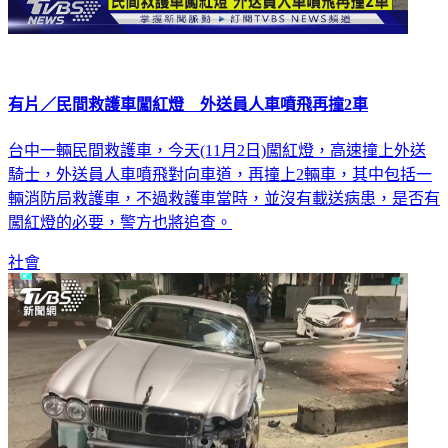
有片／民間救護車闖紅燈 外送員人車噴飛再撞2車
台中一輛民間救護車，今天(11月2日)闖紅燈，高速撞上外送
騎士，外送員人車噴飛對向車道，再撞上2輛車，其中包括一
輛消防局救護車，不過救護車當時，並沒有載送病患，是否有
闖紅燈的必要，警方也將追查。
社會