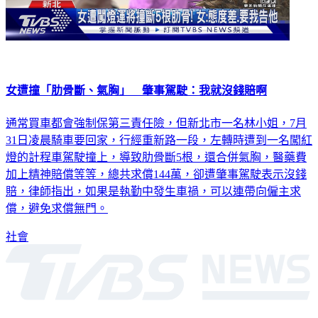
女遭撞「肋骨斷、氣胸」 肇事駕駛：我就沒錢賠啊
通常買車都會強制保第三責任險，但新北市一名林小姐，7月
31日凌晨騎車要回家，行經重新路一段，左轉時遭到一名闖紅
燈的計程車駕駛撞上，導致肋骨斷5根，還合併氣胸，醫藥費
加上精神賠償等等，總共求償144萬，卻遭肇事駕駛表示沒錢
賠，律師指出，如果是執勤中發生車禍，可以連帶向僱主求
償，避免求償無門。
社會