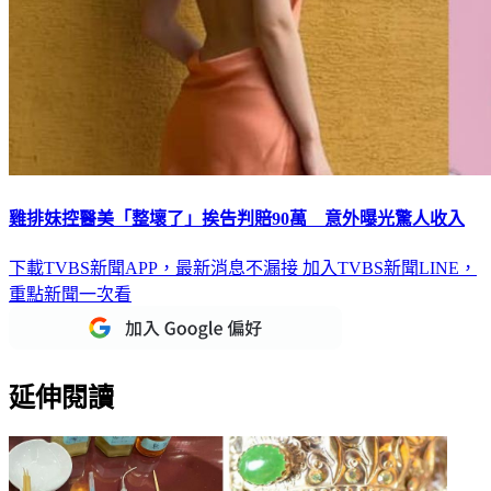
雞排妹控醫美「整壞了」挨告判賠90萬 意外曝光驚人收入
下載TVBS新聞APP，最新消息不漏接
加入TVBS新聞LINE，
重點新聞一次看
延伸閱讀