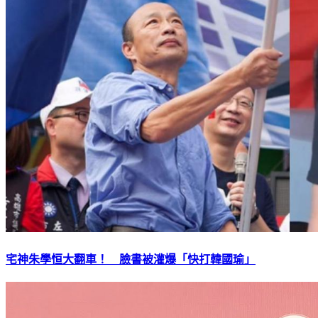
宅神朱學恒大翻車！ 臉書被灌爆「快打韓國瑜」