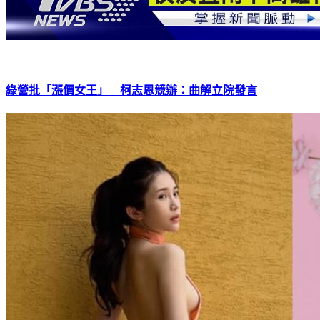
綠營批「漲價女王」 柯志恩競辦：曲解立院發言