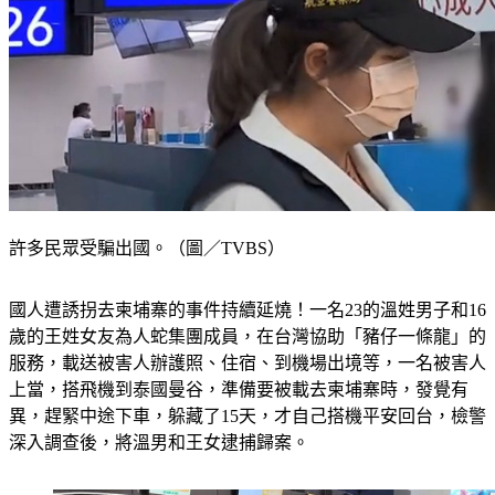
許多民眾受騙出國。（圖／TVBS）
國人遭誘拐去柬埔寨的事件持續延燒！一名23的溫姓男子和16
歲的王姓女友為人蛇集團成員，在台灣協助「豬仔一條龍」的
服務，載送被害人辦護照、住宿、到機場出境等，一名被害人
上當，搭飛機到泰國曼谷，準備要被載去柬埔寨時，發覺有
異，趕緊中途下車，躲藏了15天，才自己搭機平安回台，檢警
深入調查後，將溫男和王女逮捕歸案。