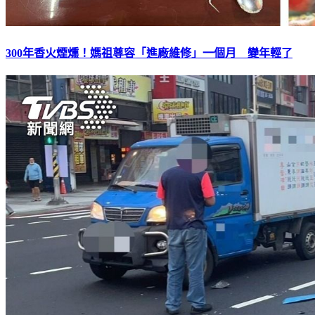
300年香火煙燻！媽祖尊容「進廠維修」一個月 變年輕了