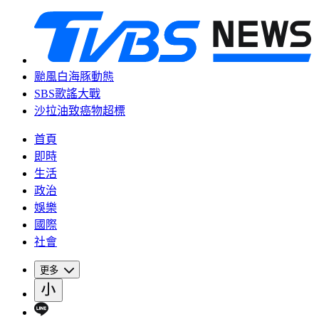
颱風白海豚動態
SBS歌謠大戰
沙拉油致癌物超標
首頁
即時
生活
政治
娛樂
國際
社會
更多