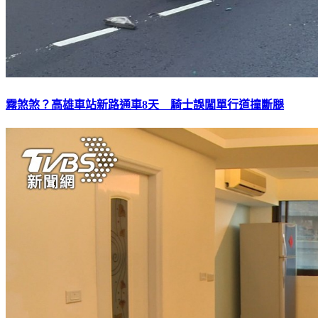
霧煞煞？高雄車站新路通車8天 騎士誤闖單行道撞斷腿