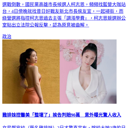
選戰倒數，國民黨高雄市長候選人柯志恩，頻頻找藍營大咖站
台，4日傍晚就找昔日好戰友新北市長侯友宜，一起掃街，而
綠營選將指控柯志恩過去主張「調漲學費」，柯志恩競選辦公
室貼出立法院公報反擊，認為原意被曲解。
政治
雞排妹控醫美「整壞了」挨告判賠90萬 意外曝光驚人收入
女星鄭家純（藝名雞排妹）2日才驚喜宣布，嫁給大她3歲的日