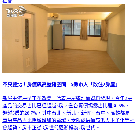
社會
不只雙北！房價飆高壓縮空間 5縣市人「改住2房屋」
新屋主流房型正在改變！信義房屋統計價資料發現，今年2房
產品的交易占比已經超越3房，全台實價揭露占比達30.5%，
超越3房的28.7%，其中台北、新北、新竹、台中、高雄都是
兩房產品占比明顯增加的區域，受限於房價高漲與少子化等社
會趨勢，房市正從3房世代逐漸轉為2房世代。