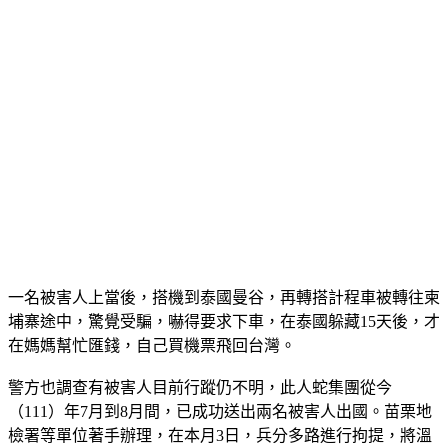
一名被害人上當後，搭機到泰國曼谷，再轉搭計程車被轉往柬
埔寨途中，驚覺受騙，嚇得要求下車，在泰國躲藏15天後，才
在媽媽幫忙匯錢，自己買機票飛回台灣。
警方也調查有被害人目前行蹤仍不明，此人蛇集團從今
（111）年7月到8月間，已成功送出兩名被害人出國。苗栗地
檢署等單位著手辦理，在本月3日，兵分多路進行拘提，將溫