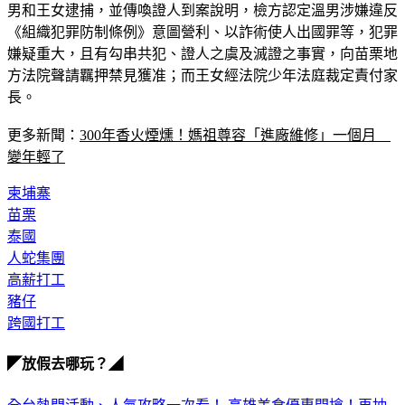
男和王女逮捕，並傳喚證人到案說明，檢方認定溫男涉嫌違反
《組織犯罪防制條例》意圖營利、以詐術使人出國罪等，犯罪
嫌疑重大，且有勾串共犯、證人之虞及滅證之事實，向苗栗地
方法院聲請羈押禁見獲准；而王女經法院少年法庭裁定責付家
長。
更多新聞：
300年香火煙燻！媽祖尊容「進廠維修」一個月　
變年輕了
柬埔寨
苗栗
泰國
人蛇集團
高薪打工
豬仔
跨國打工
◤放假去哪玩？◢