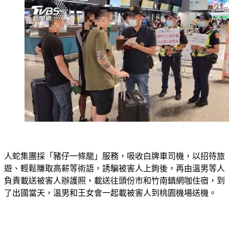
人蛇集團採「豬仔一條龍」服務，吸收白牌車司機，以招待旅
遊、輕鬆賺取高薪等術語，誘騙被害人上鉤後，再由溫男等人
負責載送被害人辦護照，載送往頭份市和竹南鎮網咖住宿，到
了出國當天，溫男和王女會一起載被害人到桃園機場送機。