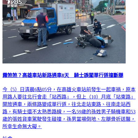
霧煞煞？高雄車站新路通車8天 騎士誤闖單行道撞斷腿
今（5）日清晨6點05分，在高雄火車站前發生一起車禍，原本
用路人要往北行會走「站西路」，但上（10）月底「站東路」
開放通車，兩條路變成單行道，往北走站東路、往南走站西
路，有騎士還不太熟悉路線，一名59歲的孫姓男子騎機車和53
歲的張姓貨車駕駛發生碰撞，孫男當場倒地、左腿骨折送醫，
所幸生命無大礙。