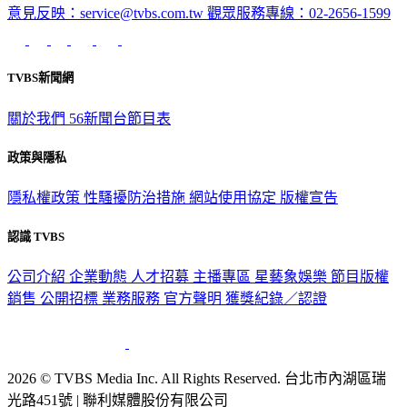
意見反映：service@tvbs.com.tw
觀眾服務專線：02-2656-1599
TVBS新聞網
關於我們
56新聞台節目表
政策與隱私
隱私權政策
性騷擾防治措施
網站使用協定
版權宣告
認識 TVBS
公司介紹
企業動態
人才招募
主播專區
星藝象娛樂
節目版權
銷售
公開招標
業務服務
官方聲明
獲獎紀錄／認證
2026 © TVBS Media Inc. All Rights Reserved. 台北市內湖區瑞
光路451號 | 聯利媒體股份有限公司