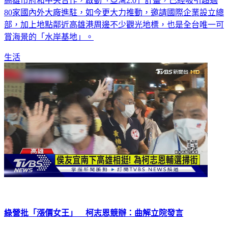
高雄市府和中央合作，啟動「亞灣2.0」計畫，已經吸引超過
80家國內外大廠進駐，如今更大力推動，邀請國際企業設立總
部，加上地點鄰近高雄港周邊不少觀光地標，也是全台唯一可
賞海景的「水岸基地」。
生活
綠營批「漲價女王」 柯志恩競辦：曲解立院發言