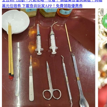
全台熱門活動、人氣攻略一次看！
高雄美食優惠開搶！再抽
萬元住宿券
下載食尚玩家APP！免費領取優惠券