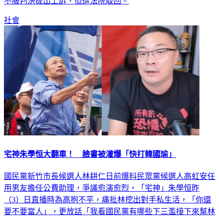
不服判決提出上訴，但遭法院駁回。
社會
宅神朱學恒大翻車！ 臉書被灌爆「快打韓國瑜」
國民黨新竹市長候選人林耕仁日前爆料民眾黨候選人高虹安任
用男友擔任公費助理，爭議愈演愈烈，「宅神」朱學恒昨
（3）日直播時為高抱不平，痛批林挖出對手私生活，「你還
要不要當人」，更放話「我看國民黨有哪些下三濫接下來幫林