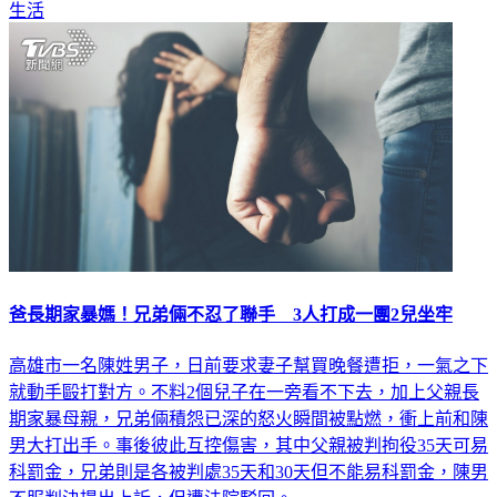
生活
爸長期家暴媽！兄弟倆不忍了聯手 3人打成一團2兒坐牢
高雄市一名陳姓男子，日前要求妻子幫買晚餐遭拒，一氣之下
就動手毆打對方。不料2個兒子在一旁看不下去，加上父親長
期家暴母親，兄弟倆積怨已深的怒火瞬間被點燃，衝上前和陳
男大打出手。事後彼此互控傷害，其中父親被判拘役35天可易
科罰金，兄弟則是各被判處35天和30天但不能易科罰金，陳男