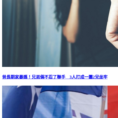
爸長期家暴媽！兄弟倆不忍了聯手 3人打成一團2兒坐牢