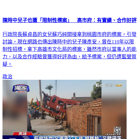
陳時中兒子也獲「限制性標案」 高市府：有實績、合作好評
行政院長蘇貞昌的女兒蘇巧純間接拿到桃園市府的標案，引發
討論，現在網路也傳出陳時中的兒子陳彥安，曾在110年以限
制性招標，拿下高雄市文化局的標案，雖然市府以當事人的能
力，以及合作經驗曾獲得好評為由，給予標案，但仍遭藍營質
疑。
政治