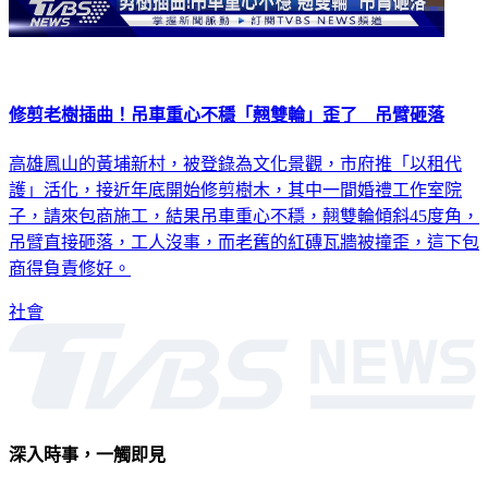
修剪老樹插曲！吊車重心不穩「翹雙輪」歪了 吊臂砸落
高雄鳳山的黃埔新村，被登錄為文化景觀，市府推「以租代
護」活化，接近年底開始修剪樹木，其中一間婚禮工作室院
子，請來包商施工，結果吊車重心不穩，翹雙輪傾斜45度角，
吊臂直接砸落，工人沒事，而老舊的紅磚瓦牆被撞歪，這下包
商得負責修好。
社會
深入時事，一觸即見