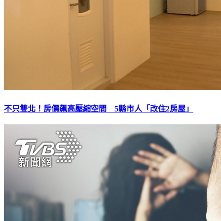
不只雙北！房價飆高壓縮空間 5縣市人「改住2房屋」