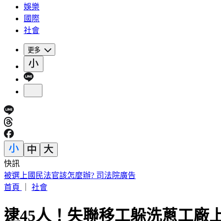
娛樂
國際
社會
更多
快訊
緯創股利「2度延後發放」 金管會出手：最重罰50萬
首頁
｜
社會
逮45人！失聯移工躲洗蔥工廠