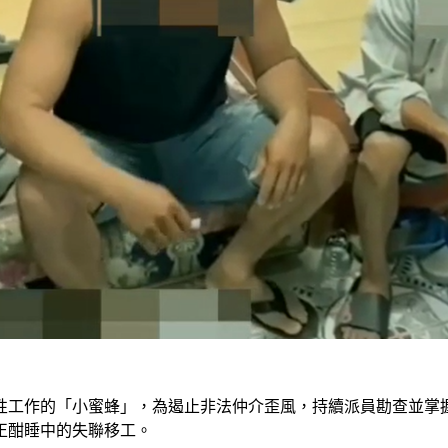
性工作的「小蜜蜂」，為遏止非法仲介歪風，持續派員勘查並掌
正酣睡中的失聯移工。