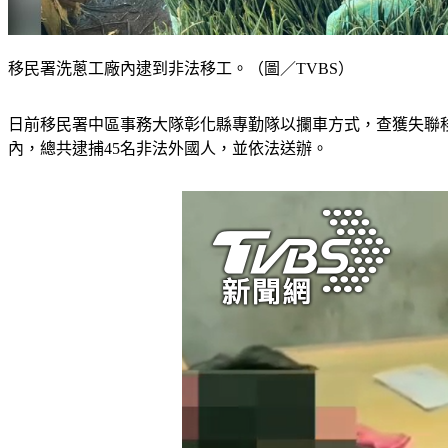
移民署洗蔥工廠內逮到非法移工。（圖／TVBS）
日前移民署中區事務大隊彰化縣專勤隊以攔車方式，查獲失聯
內，總共逮捕45名非法外國人，並依法送辦。