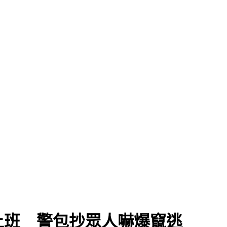
上班 警包抄眾人嚇爆竄逃