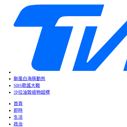
颱風白海豚動態
SBS歌謠大戰
沙拉油致癌物超標
首頁
即時
生活
政治