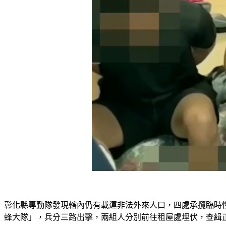
彰化縣專勤隊發現轄內仍有載運非法外來人口，四處承攬臨時
蜂大隊」，兵分三路出擊，兩組人分別前往租屋處埋伏，查緝