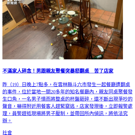
不滿家人碎念！男跟親友聚餐突暴怒翻桌 苦了店家
昨（19）日晚上7點多，在雲林縣斗六市發生一起餐廳遭翻桌
的事件，位於當地一間20多年的知名餐廳內，親友同桌聚餐發
生口角，一名男子憤而將整桌的杯盤砸碎，還不斷出現爭吵的
聲音，嚇得附近用餐客人趕緊竄逃，店家發現後，立即報警處
理，員警趕抵現場將男子壓制，並帶回所內偵訊，將依法究
辦。