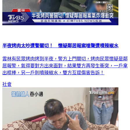
半夜烤肉太吵遭警關切！ 懷疑鄰居報案嗆聲遭噴辣椒水
雲林有民眾烤肉烤到半夜，警方上門關切，烤肉民眾懷疑是鄰
居報警，氣得要對方出來面對，結果雙方再發生衝突，一戶拿
出棍棒，另一戶則噴辣椒水，雙方互提傷害告訴！
社會