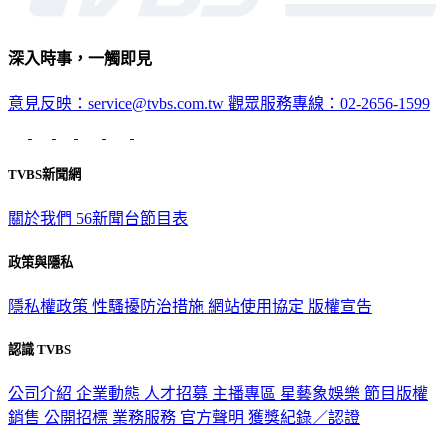
深入時事，一觸即見
意見反映：service@tvbs.com.tw
觀眾服務專線：02-2656-1599
TVBS新聞網
關於我們
56新聞台節目表
政策與隱私
隱私權政策
性騷擾防治措施
網站使用協定
版權宣告
認識 TVBS
公司介紹
企業動態
人才招募
主播專區
星藝象娛樂
節目版權
銷售
公開招標
業務服務
官方聲明
獲獎紀錄／認證