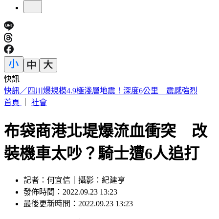
快訊
白海豚眼牆對流爆發！結構重整恐增強 估創「最東颱風」紀
錄
首頁
｜
社會
布袋商港北堤爆流血衝突 改
裝機車太吵？騎士遭6人追打
記者：何宜信｜攝影：紀建亨
發佈時間：2022.09.23 13:23
最後更新時間：2022.09.23 13:23