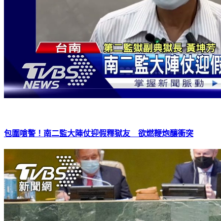
包圍嗆警！南二監大陣仗迎假釋獄友 欲燃鞭炮釀衝突