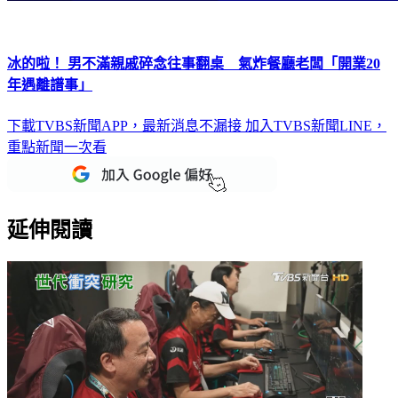
冰的啦！ 男不滿親戚碎念往事翻桌 氣炸餐廳老闆「開業20
年遇離譜事」
下載TVBS新聞APP，最新消息不漏接
加入TVBS新聞LINE，
重點新聞一次看
延伸閱讀