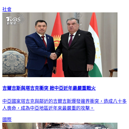
廳業者對此超氣憤，表示開業20年第一次遇到離譜狀況。
社會
吉爾吉斯與塔吉克衝突 掀中亞近年最嚴重戰火
中亞國家塔吉克與鄰近的吉爾吉斯爆發邊界衝突，造成八十多
人喪命，成為中亞地區近年來最嚴重的攻擊。
國際