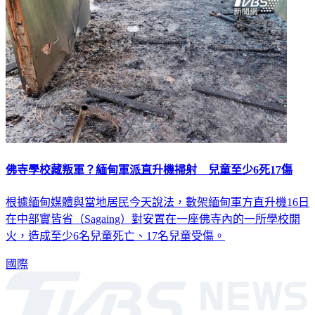
佛寺學校藏叛軍？緬甸軍派直升機掃射 兒童至少6死17傷
根據緬甸媒體與當地居民今天說法，數架緬甸軍方直升機16日
在中部實皆省（Sagaing）對安置在一座佛寺內的一所學校開
火，造成至少6名兒童死亡、17名兒童受傷。
國際