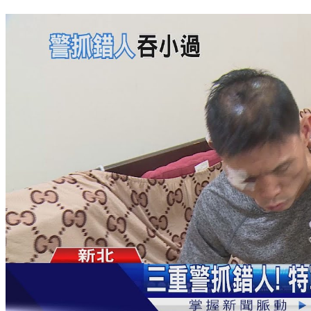
半夜烤肉太吵遭警關切！ 懷疑鄰居報案嗆聲遭噴辣椒水