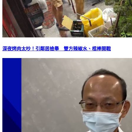
深夜烤肉太吵！引鄰居檢舉 雙方辣椒水、棍棒開戰