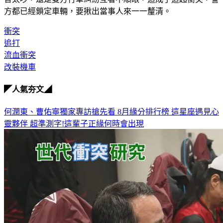
音太吵，還是雙方行車糾紛互看不順眼，造成了這起衝突，警
方都已經鎖定車輛，要揪出當事人來一一釐清。
衝突
追打
流血衝突
改裝機車
◤人氣夯文◢
何潤東、曹佑寧獨家專訪搶先看
8月緣分排行榜 這星座遇見心
靈夥伴
超準測字!這輩子正緣何時會出現