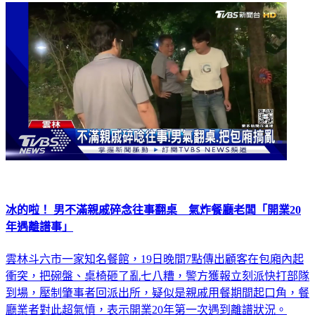
社會
冰的啦！ 男不滿親戚碎念往事翻桌 氣炸餐廳老闆「開業20
年遇離譜事」
雲林斗六市一家知名餐館，19日晚間7點傳出顧客在包廂內起
衝突，把碗盤、桌椅砸了亂七八糟，警方獲報立刻派快打部隊
到場，壓制肇事者回派出所，疑似是親戚用餐期間起口角，餐