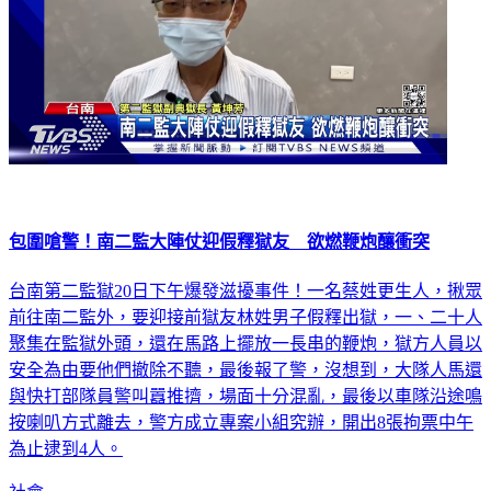
包圍嗆警！南二監大陣仗迎假釋獄友 欲燃鞭炮釀衝突
台南第二監獄20日下午爆發滋擾事件！一名蔡姓更生人，揪眾
前往南二監外，要迎接前獄友林姓男子假釋出獄，一、二十人
聚集在監獄外頭，還在馬路上擺放一長串的鞭炮，獄方人員以
安全為由要他們撤除不聽，最後報了警，沒想到，大隊人馬還
與快打部隊員警叫囂推擠，場面十分混亂，最後以車隊沿途鳴
按喇叭方式離去，警方成立專案小組究辦，開出8張拘票中午
為止逮到4人。