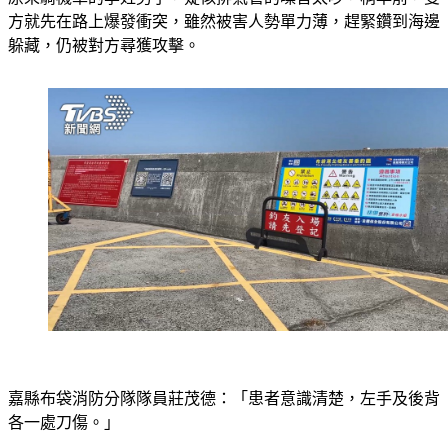
原來騎機車的李姓男子，疑似排氣管的噪音太吵，稍早前，雙
方就先在路上爆發衝突，雖然被害人勢單力薄，趕緊鑽到海邊
躲藏，仍被對方尋獲攻擊。
嘉縣布袋消防分隊隊員莊茂德：「患者意識清楚，左手及後背
各一處刀傷。」