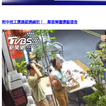
附中校工遭誤認通緝犯！ 鄰居解圍遭毆提告