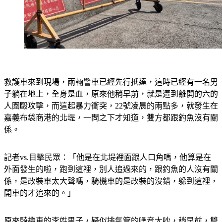
救護車來到現場，兩輛警車已經先行抵達，這時已經有一名男
子躺在地上，全身是血，原來他稍早前，就是遭到離開的六的
人圍毆攻擊，而這起暴力衝突，22號凌晨的兩點多，就發生在
嘉義布袋商港的北堤，一問之下才知道，雙方都跟釣魚沒有關
係。
記者vs.目擊民眾：「他是在北堤裡面跟人口角嗎，他算是在
外面發生的啦，跑到這裡，別人追過來的，跟釣魚的人沒有關
係，是改裝車太大聲嗎，騎機車的是改裝的沒錯，躲到這裡，
開車的才追來的。」