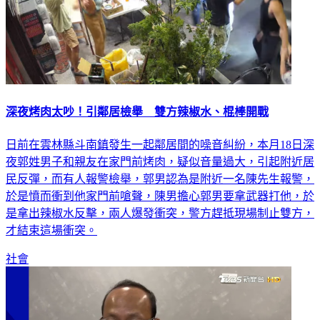
深夜烤肉太吵！引鄰居檢舉 雙方辣椒水、棍棒開戰
日前在雲林縣斗南鎮發生一起鄰居間的噪音糾紛，本月18日深
夜郭姓男子和親友在家門前烤肉，疑似音量過大，引起附近居
民反彈，而有人報警檢舉，郭男認為是附近一名陳先生報警，
於是憤而衝到他家門前嗆聲，陳男擔心郭男要拿武器打他，於
是拿出辣椒水反擊，兩人爆發衝突，警方趕抵現場制止雙方，
才結束這場衝突。
社會