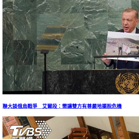
聯大談俄烏戰爭 艾爾段：需讓雙方有尊嚴地擺脫危機