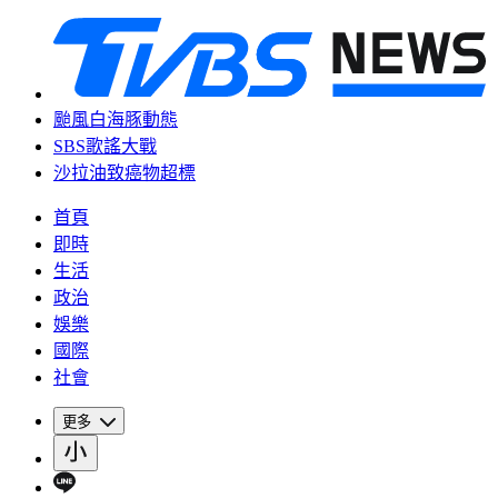
颱風白海豚動態
SBS歌謠大戰
沙拉油致癌物超標
首頁
即時
生活
政治
娛樂
國際
社會
更多