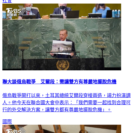
社會
聯大談俄烏戰爭 艾爾段：需讓雙方有尊嚴地擺脫危機
俄烏戰爭開打以來，土耳其總統艾爾段穿梭兩造，竭力扮演調
人。他今天在聯合國大會中表示：「我們需要一起找到合理可
行的外交解決方案，讓雙方都有尊嚴地擺脫危機」。
國際