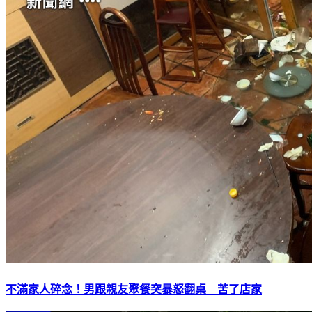
不滿家人碎念！男跟親友聚餐突暴怒翻桌 苦了店家