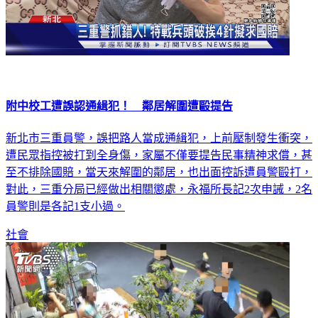
附中校工遭誤認通緝犯！ 鄰居解圍遭毆提告
新北市三重員警，誤把路人當成通緝犯，上前壓制發生衝突，
遭民眾指控被打到全身傷，家屬不僅要提告民事精神求償，甚
至不排除國賠，當天來解圍的鄰居，也出面控訴遭員警毆打，
對此，三重分局已經做出相關懲處，永福所長記2次申誡，2名
員警則是各記1支小過。
社會