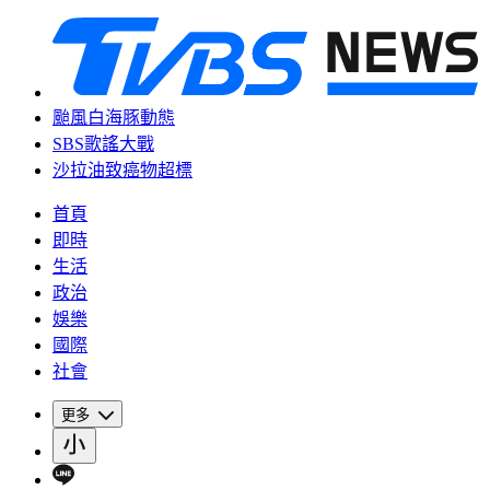
颱風白海豚動態
SBS歌謠大戰
沙拉油致癌物超標
首頁
即時
生活
政治
娛樂
國際
社會
更多