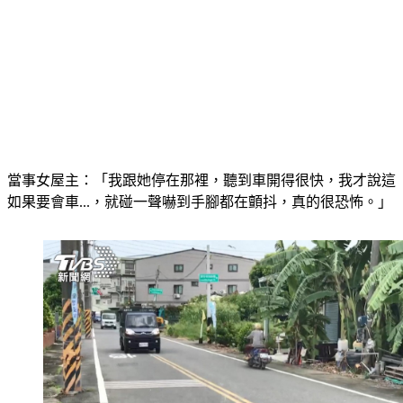
當事女屋主：「我跟她停在那裡，聽到車開得很快，我才說這
如果要會車...，就碰一聲嚇到手腳都在顫抖，真的很恐怖。」