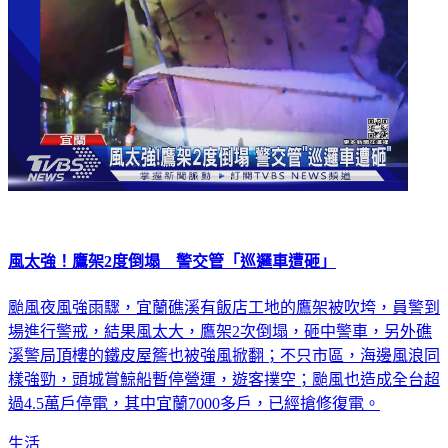
風太強！鷹架2度倒塌 警交管「巡邏車遭砸」
颱風夜風強雨驟，宜蘭礁溪有飯店工地的鷹架被吹垮，員警到
場進行警戒，結果風太大，鷹架2次倒塌，砸中警車，另外礁
溪警局頂樓的鐵皮屋簷也被強風掀翻；不只市區，海邊風浪同
樣強勁，頭城賞鯨船暫停營運，遊客撲空；颱風也造成全台超
過4.5萬戶停電，其中宜蘭7000多戶，已經搶修復電。
生活