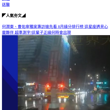
送醫
◤人氣夯文◢
何潤東、曹佑寧獨家專訪搶先看
8月緣分排行榜 這星座遇見心
靈夥伴
超準測字!這輩子正緣何時會出現