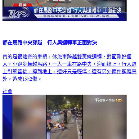
都在馬路中央穿越 行人與迴轉車正面對決
真的是很離奇的車禍，休旅車跨越雙黃線迴轉，對面剛好個
人，小跑步橫越馬路，一人一車在路中央，迎面撞上，行人趴
上引擎蓋後，摔到地上，還好只是輕傷。還有另外兩件迴轉意
外，造成1死2傷。
社會