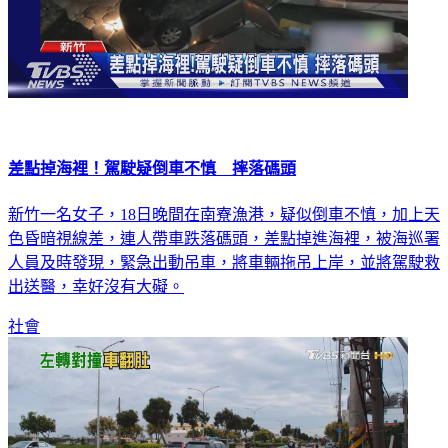
差點掉海裡！駕駛疑倒車不慎 摔落碼頭
新竹一名女子，18日晚間在南寮漁港，疑似倒車不慎，加上天
色昏暗視線差，連人帶車跌落碼頭，差點掉進海裡，被海巡署
人員及時發現，緊急出動吊車，將車輛拖吊上岸，並將駕駛救
出送醫，幸好沒有大礙。
社會