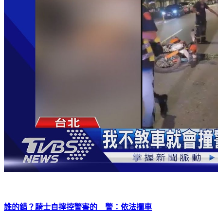
誰的錯？騎士自摔控警害的 警：依法攔車