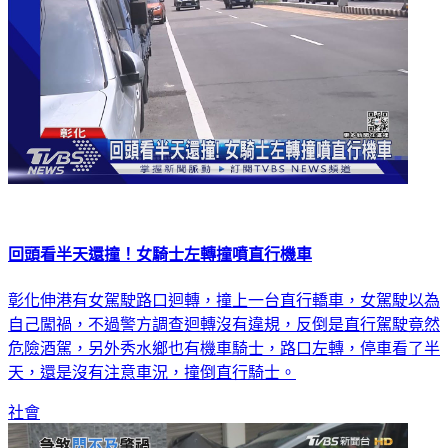
回頭看半天還撞！女騎士左轉撞噴直行機車
彰化伸港有女駕駛路口迴轉，撞上一台直行轎車，女駕駛以為
自己闖禍，不過警方調查迴轉沒有違規，反倒是直行駕駛竟然
危險酒駕，另外秀水鄉也有機車騎士，路口左轉，停車看了半
天，還是沒有注意車況，撞倒直行騎士。
社會