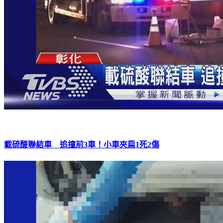
載硫酸聯結車 追撞前3車！小車夾扁1死2傷