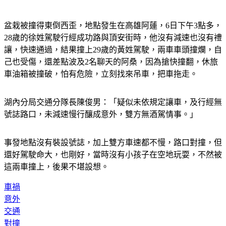
盆栽被撞得東倒西歪，地點發生在高雄阿蓮，6日下午3點多，
28歲的徐姓駕駛行經成功路與頂安街時，他沒有減速也沒有禮
讓，快速通過，結果撞上29歲的黃姓駕駛，兩車車頭撞爛，自
己也受傷，還差點波及2名聊天的阿桑，因為搶快撞翻，休旅
車油箱被撞破，怕有危險，立刻找來吊車，把車拖走。
湖內分局交通分隊長陳俊男：「疑似未依規定讓車，及行經無
號誌路口，未減速慢行釀成意外，雙方無酒駕情事。」
事發地點沒有裝設號誌，加上雙方車速都不慢，路口對撞，但
還好駕駛命大，也剛好，當時沒有小孩子在空地玩耍，不然被
這兩車撞上，後果不堪設想。
車禍
意外
交通
對撞