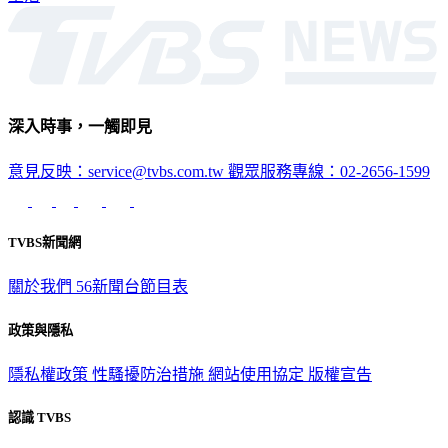
深入時事，一觸即見
意見反映：service@tvbs.com.tw
觀眾服務專線：02-2656-1599
TVBS新聞網
關於我們
56新聞台節目表
政策與隱私
隱私權政策
性騷擾防治措施
網站使用協定
版權宣告
認識 TVBS