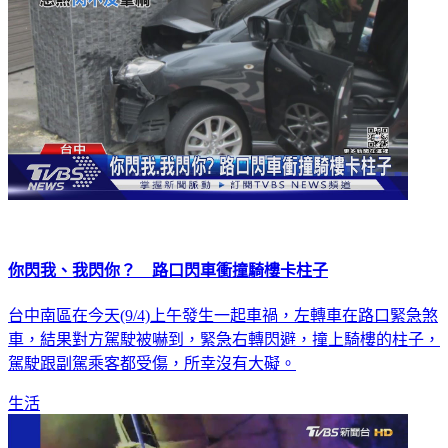
你閃我、我閃你？ 路口閃車衝撞騎樓卡柱子
台中南區在今天(9/4)上午發生一起車禍，左轉車在路口緊急煞
車，結果對方駕駛被嚇到，緊急右轉閃避，撞上騎樓的柱子，
駕駛跟副駕乘客都受傷，所幸沒有大礙。
生活