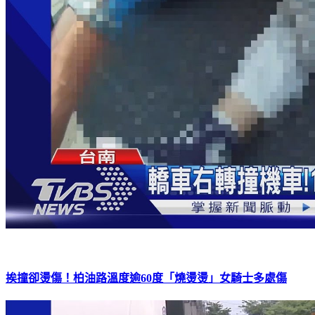
挨撞卻燙傷！柏油路溫度逾60度「燒燙燙」女騎士多處傷