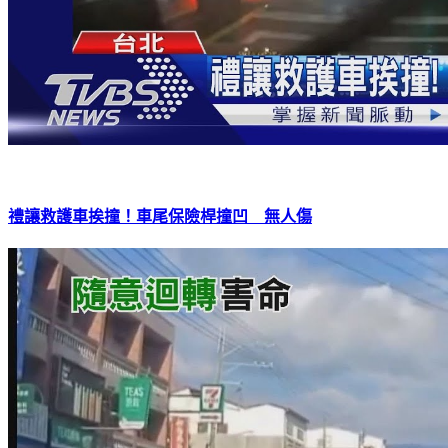
禮讓救護車挨撞！車尾保險桿撞凹 無人傷