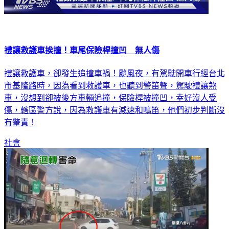
禮讓救護車挨撞！車尾保險桿撞凹 無人傷
禮讓救護車，卻發生追撞車禍！颱風夜，有駕駛開車行經台北
市基隆路時，因為看到救護車，也聽到警笛聲，駕駛禮讓煞
車，沒想到卻被後方車輛追撞，保險桿被撞凹，幸好沒人受
傷，轄區警方說，因為救護車有減速和鳴笛，他們初步判斷沒
有肇責！
社會