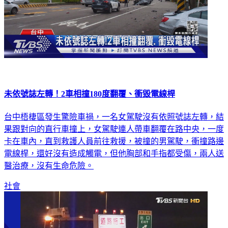
未依號誌左轉！2車相撞180度翻覆、衝毀電線桿
台中梧棲區發生驚險車禍，一名女駕駛沒有依照號誌左轉，結
果跟對向的直行車撞上，女駕駛連人帶車翻覆在路中央，一度
卡在車內，直到救護人員前往救援，被撞的男駕駛，衝撞路邊
電線桿，還好沒有造成觸電，但他胸部和手指都受傷，兩人送
醫治療，沒有生命危險。
社會