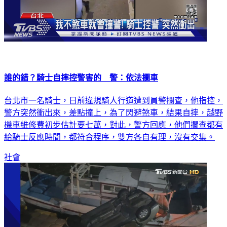
誰的錯？騎士自摔控警害的 警：依法攔車
台北市一名騎士，日前違規騎人行道遭到員警攔查，他指控，
警方突然衝出來，差點撞上，為了閃避煞車，結果自摔，越野
機車維修費初步估計要七萬，對此，警方回應，他們攔查都有
給騎士反應時間，都符合程序，雙方各自有理，沒有交集。
社會