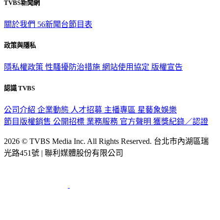
TVBS新聞網
關於我們
56新聞台節目表
政策與隱私
隱私權政策
性騷擾防治措施
網站使用協定
版權宣告
認識 TVBS
公司介紹
企業動態
人才招募
主播專區
星藝象娛樂
節目版權銷售
公開招標
業務服務
官方聲明
獲獎紀錄／認證
2026 © TVBS Media Inc. All Rights Reserved. 台北市內湖區瑞
光路451號 | 聯利媒體股份有限公司