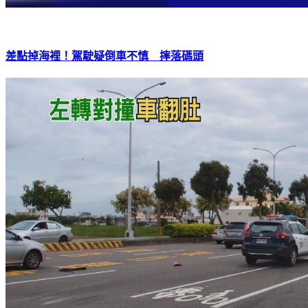
差點掉海裡！駕駛疑倒車不慎 摔落碼頭