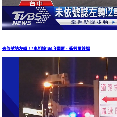
未依號誌左轉！2車相撞180度翻覆、衝毀電線桿