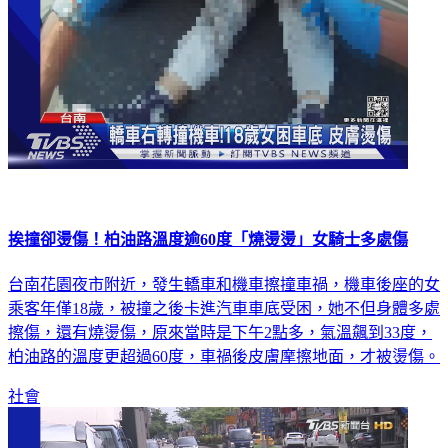
挨撞卻燙傷！柏油路溫度逾60度「燒燙燙」女騎士多處傷
台南花園夜市附近，發生轎車和機車擦撞車禍，機車後座的女
乘客年僅18歲，被撞之後卡進汽車車底受困，她不但身體多處
擦傷，還有燒燙傷，原來當時是下午2點多，氣溫飆到33度，
柏油路的溫度更超過60度，車禍後皮膚摩擦地面，才被燙傷。
社會