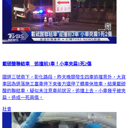
載硫酸聯結車 追撞前3車！小車夾扁1死2傷
國道三號南下，彰化路段，昨天晚間發生四車追撞意外，大貨
車因為道落施工塞車停下來後方還停了轎車休旅車，結果載硫
酸的聯結車，疑似未注意車前狀況，追撞上去，小車幾乎被夾
扁，造成一死兩傷。
社會