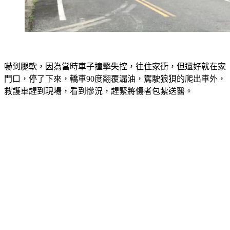
嚇到腿軟，因為當時車子撞擊失控，往住家衝，但還好就在家
門口，停了下來，轎車90度翻覆漏油，駕駛狼狽的爬出車外，
救護車趕到現場，看到慘況，趕緊將傷者包紮送醫。