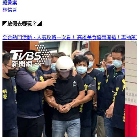
殺警案
林信吾
◤放假去哪玩？◢
全台熱門活動、人氣攻略一次看！
高雄美食優惠開搶！再抽萬