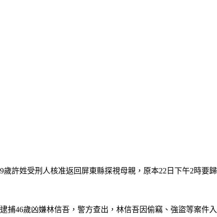
歲許姓受刑人核准返回屏東縣探視母親，原本22日下午2時要歸
竹逮捕46歲凶嫌林信吾，警方查出，林信吾因偷竊、強盜等案件