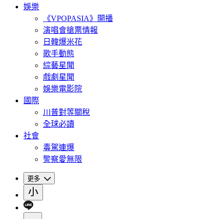
娛樂
《VPOPASIA》開播
演唱會搶票情報
日韓爆米花
歌手動態
綜藝星聞
戲劇星聞
娛樂電影院
國際
川普對等關稅
全球必讀
社會
毒駕連爆
警察愛無限
更多