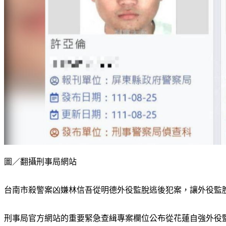
圖／翻攝刑事局網站
台南市殺警案凶嫌林信吾從明德外役監脫逃後犯案，讓外役監
刑事局官方網站的重要緊急查緝專案欄位公布從花蓮自強外役監