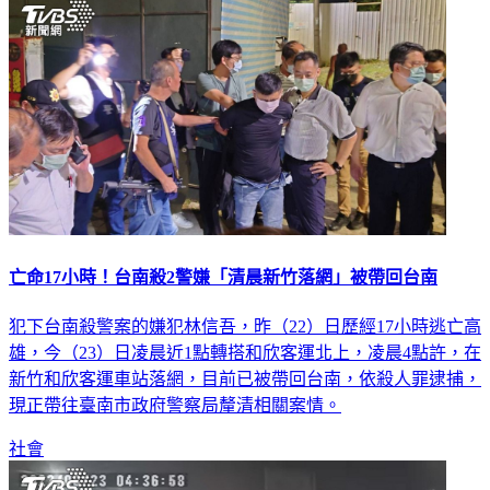
亡命17小時！台南殺2警嫌「清晨新竹落網」被帶回台南
犯下台南殺警案的嫌犯林信吾，昨（22）日歷經17小時逃亡高
雄，今（23）日凌晨近1點轉搭和欣客運北上，凌晨4點許，在
新竹和欣客運車站落網，目前已被帶回台南，依殺人罪逮捕，
現正帶往臺南市政府警察局釐清相關案情。
社會