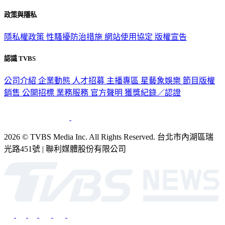
政策與隱私
隱私權政策
性騷擾防治措施
網站使用協定
版權宣告
認識 TVBS
公司介紹
企業動態
人才招募
主播專區
星藝象娛樂
節目版權
銷售
公開招標
業務服務
官方聲明
獲獎紀錄／認證
2026 © TVBS Media Inc. All Rights Reserved. 台北市內湖區瑞
光路451號 | 聯利媒體股份有限公司