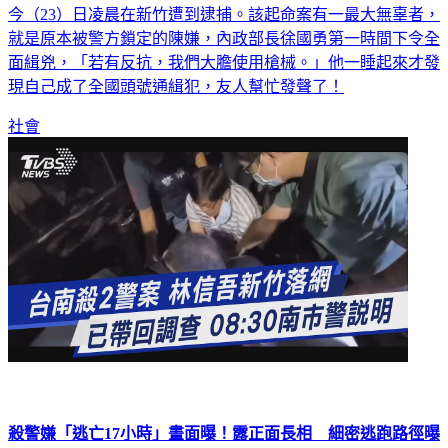
今（23）日凌晨在新竹遭到逮捕。該起命案有一最大無辜者，
就是原本被警方鎖定的陳嫌，內政部長徐國勇第一時間下令全
面緝兇，「若有反抗，我們大膽使用槍械。」他一睡起來才發
現自己成了全國頭號通緝犯，友人幫忙發聲了！
社會
殺警嫌「逃亡17小時」畫面曝！露正面長相 細密逃跑路徑曝