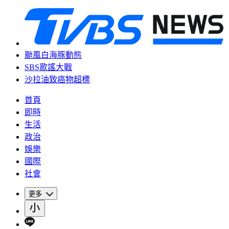
颱風白海豚動態
SBS歌謠大戰
沙拉油致癌物超標
首頁
即時
生活
政治
娛樂
國際
社會
更多