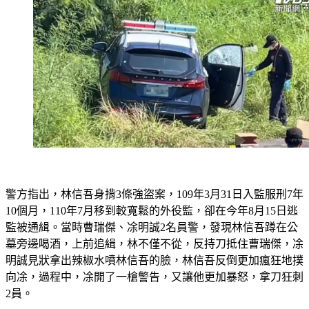
警方指出，林信吾身揹3條強盜案，109年3月31日入監服刑7年
10個月，110年7月移到較寬鬆的外役監，卻在今年8月15日逃
監被通緝。當時曹瑞傑、凃明誠2名員警，發現林信吾蹲在公
墓旁邊喝酒，上前追緝，林不僅不從，反持刀抵住曹瑞傑，凃
明誠見狀拿出辣椒水噴林信吾的臉，林信吾反倒更加瘋狂地撲
向凃，過程中，凃開了一槍警告，又讓他更加暴怒，拿刀狂刺
2員。