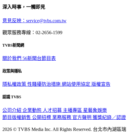
深入時事，一觸即見
意見反映：service@tvbs.com.tw
觀眾服務專線：02-2656-1599
TVBS新聞網
關於我們
56新聞台節目表
政策與隱私
隱私權政策
性騷擾防治措施
網站使用協定
版權宣告
認識 TVBS
公司介紹
企業動態
人才招募
主播專區
星藝象娛樂
節目版權銷售
公開招標
業務服務
官方聲明
獲獎紀錄／認證
2026 © TVBS Media Inc. All Rights Reserved. 台北市內湖區瑞