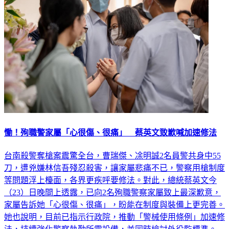
慟！殉職警家屬「心很傷、很痛」 蔡英文致歉喊加速修法
台南殺警奪槍案震驚全台，曹瑞傑、凃明誠2名員警共身中55
刀，遭兇嫌林信吾殘忍殺害，讓家屬悲痛不已，警察用槍制度
等問題浮上檯面，各界更疾呼要修法。對此，總統蔡英文今
（23）日晚間上透露，已向2名殉職警察家屬致上最深歉意，
家屬告訴她「心很傷、很痛」，盼能在制度與裝備上更完善。
她也說明，目前已指示行政院，推動「警械使用條例」加速修