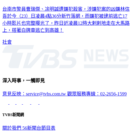
台南市警員曹瑞傑、凃明誠遭嫌犯殺害，涉嫌犯案的凶嫌林信
吾於今（23）日凌晨4點36分新竹落網，而嫌犯被逮前逃亡17
小時影片也完整曝光了，昨日近凌晨12時大剌剌地走在大馬路
上，搭著白牌車逃亡到高雄！
社會
深入時事，一觸即見
意見反映：service@tvbs.com.tw
觀眾服務專線：02-2656-1599
TVBS新聞網
關於我們
56新聞台節目表