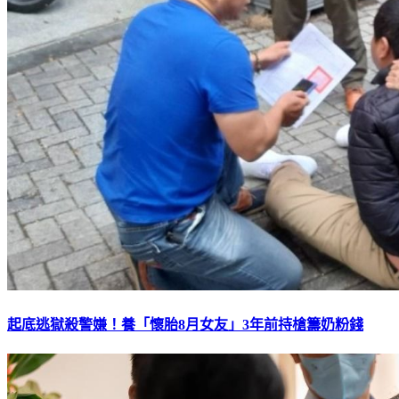
起底逃獄殺警嫌！養「懷胎8月女友」3年前持槍籌奶粉錢