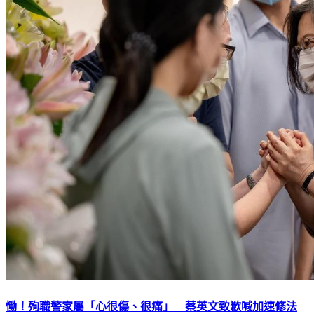
慟！殉職警家屬「心很傷、很痛」 蔡英文致歉喊加速修法