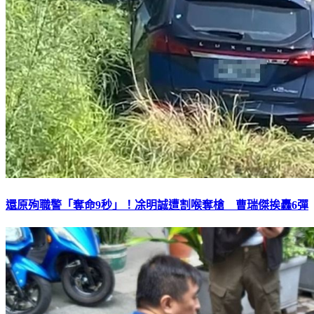
還原殉職警「奪命9秒」！凃明誠遭割喉奪槍 曹瑞傑挨轟6彈