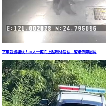
下車就遇埋伏！50人一擁而上壓制林信吾 警曝佈陣眉角