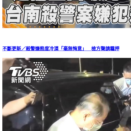
不斷更新／殺警嫌態度冷漠​​​​​​​「毫無悔意」 檢方聲請羈押