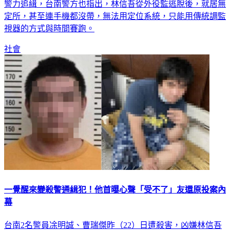
警力追緝，台南警方也指出，林信吾從外役監逃脫後，就居無
定所，甚至連手機都沒帶，無法用定位系統，只能用傳統調監
視器的方式與時間賽跑。
社會
一覺醒來變殺警通緝犯！他首曝心聲「受不了」友還原投案內
幕
台南2名警員凃明誠、曹瑞傑昨（22）日遭殺害，凶嫌林信吾