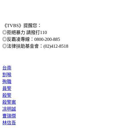
《TVBS》提醒您：
◎拒絕暴力 請撥打110
◎反霸凌專線：0800-200-885
◎法律扶助基金會：(02)412-8518
台南
割喉
殉職
員警
殺警
殺警案
凃明誠
曹瑞傑
林信吾