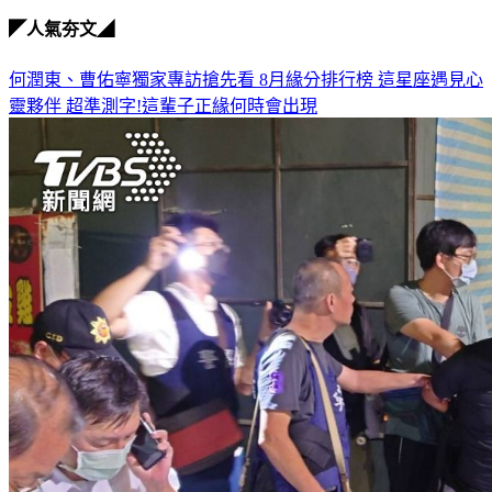
◤人氣夯文◢
何潤東、曹佑寧獨家專訪搶先看
8月緣分排行榜 這星座遇見心
靈夥伴
超準測字!這輩子正緣何時會出現