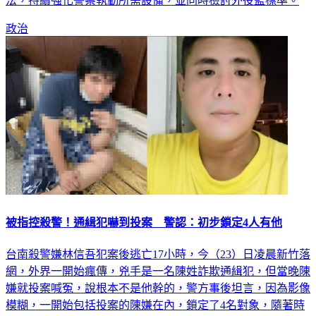
法，持續強化警察執勤所需設備，並同時檢討外役監標準。
政治
被指控殺警！通緝犯嚇到投案 警認：初步鎖定4人有他
台南殺警嫌林信吾犯案後逃亡17小時，今（23）日凌晨新竹落
網，外界一開始瘋傳，兇手是一名陳姓詐欺通緝犯，但當晚陳
嫌就投案喊冤，說根本不是他幹的，警方事後坦言，因為影像
模糊，一開始包括投案的陳嫌在內，鎖定了4名對象，隨著時