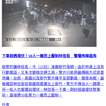
下車就遇埋伏！50人一擁而上壓制林信吾 警曝佈陣眉角
殺警犯嫌林信吾，今（23日）凌晨新竹落網，由於他身上沒有
行動電話，又多次變換交通工具，警方只能用最傳統方式追查
兇嫌，台南、高雄以及新竹警方幾乎全部動員、徹夜未眠，最
後確認林信吾從高雄搭客運北上新竹，警方不僅派人一路隨，
另一批人也客運站埋伏，林信吾一下車，剛好經過埋伏警車
前，直接遭50名警力一擁而上壓制。
社會