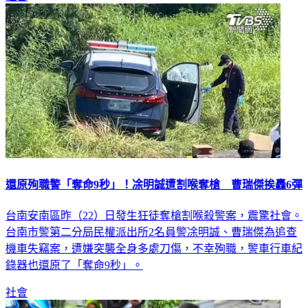
還原殉職警「奪命9秒」！凃明誠遭割喉奪槍 曹瑞傑挨轟6彈
台南安南區昨（22）日發生狂徒奪槍割喉殺警案，震驚社會。
台南市警第二分局民權派出所2名員警凃明誠、曹瑞傑為追查
機車失竊案，遭嫌突襲全身多處刀傷，不幸殉職，警車行車紀
錄器也還原了「奪命9秒」。
社會