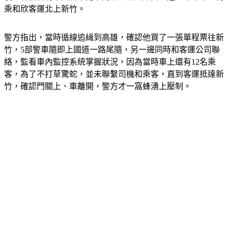
乘和欣客運北上新竹。
警方指出，當時循線追緝到高雄，確認他買了一張單程票往新
竹，5部警車隨即上國道一路尾隨，另一邊同時和客運公司聯
絡，監看車內監控系統掌握狀況，因為當時車上還有12名乘
客，為了不打草驚蛇，並未聯繫司機和乘客，直到客運抵達新
竹，確認門關上、車離開，警方才一窩蜂湧上壓制。