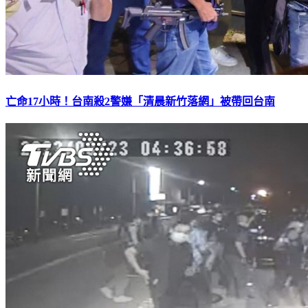
亡命17小時！台南殺2警嫌「清晨新竹落網」被帶回台南