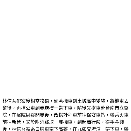
林信吾犯案後相當狡猾，騎著機車到土城高中變裝，將機車丟
棄後，再搭公車到赤崁樓一帶下車，隨後又搭車赴台南市立醫
院，在醫院周邊閒晃後，改搭計程車前往保安車站，轉乘火車
前往新營，又於附近竊取一部機車，到超商行竊，得手金錢
後，林信吾轉乘白牌車南下高雄，在九如交流道一帶下車，轉