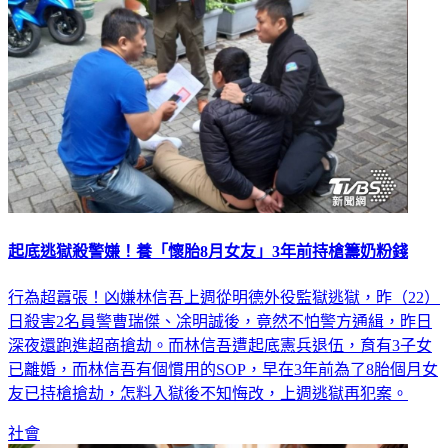
起底逃獄殺警嫌！養「懷胎8月女友」3年前持槍籌奶粉錢
行為超囂張！凶嫌林信吾上週從明德外役監獄逃獄，昨（22）
日殺害2名員警曹瑞傑、凃明誠後，竟然不怕警方通緝，昨日
深夜還跑進超商搶劫。而林信吾遭起底憲兵退伍，育有3子女
已離婚，而林信吾有個慣用的SOP，早在3年前為了8胎個月女
友已持槍搶劫，怎料入獄後不知悔改，上週逃獄再犯案。
社會