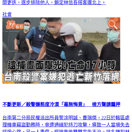
間更迭，逐步排除他人，鎖定林信吾搭客運北上。
社會
不斷更新／殺警嫌態度冷漠​​​​​​​「毫無悔意」 檢方聲請羈押
台南第二分局民權派出所員警凃明誠、曹瑞傑，22日於轄區處
理機車竊盜勤務時，竟遭通緝犯持刀攻擊，導致一人當場失去
呼吸心跳，另一人重傷，經搶救後雙雙宣告不治。該名嫌犯林