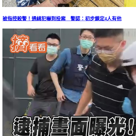
被指控殺警！通緝犯嚇到投案 警認：初步鎖定4人有他