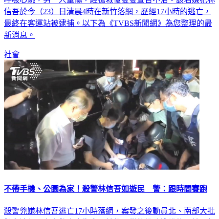
信吾於今（23）日清晨4時在新竹落網，歷經17小時的逃亡，
最終在客運站被逮捕。以下為《TVBS新聞網》為您整理的最
新消息。
社會
不帶手機、公園為家！殺警林信吾如遊民 警：跟時間賽跑
殺警兇嫌林信吾逃亡17小時落網，案發之後動員北、南部大批