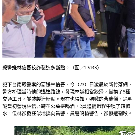
殺警嫌林信吾狡詐製造多斷點。（圖／TVBS）
犯下台南殺警案的惡嫌林信吾，今（23）日凌晨於新竹落網，
警方梳理當時他的逃逸路線，發現林嫌相當狡猾，變換了5種
交通工具，變裝製造斷點。現在也得知，殉職的曹瑞傑、凃明
誠當初發現林信吾蹲在公墓邊喝酒，2員追捕過程中噴了辣椒
水，但林卻發狂似地撲向員警，員警鳴槍警告，卻慘遭割喉。