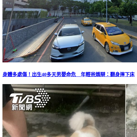
身體多處傷！出生40多天男嬰命危 年輕爸媽辯：翻身摔下床