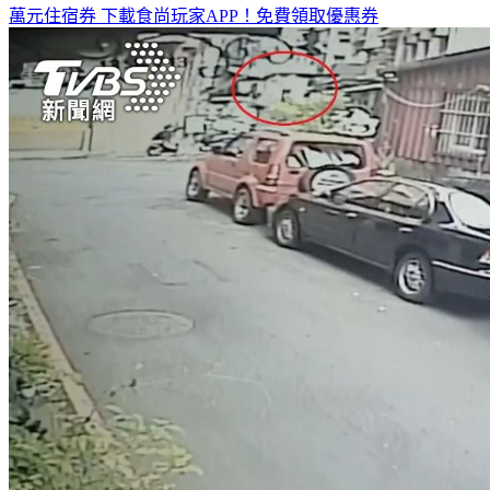
全台熱門活動、人氣攻略一次看！
高雄美食優惠開搶！再抽
萬元住宿券
下載食尚玩家APP！免費領取優惠券