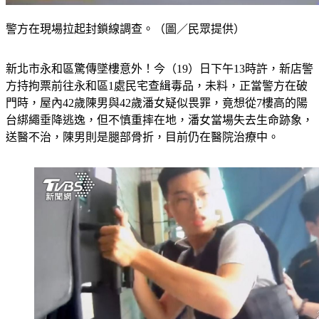
警方在現場拉起封鎖線調查。（圖／民眾提供）
新北市永和區驚傳墜樓意外！今（19）日下午13時許，新店警
方持拘票前往永和區1處民宅查緝毒品，未料，正當警方在破
門時，屋內42歲陳男與42歲潘女疑似畏罪，竟想從7樓高的陽
台綁繩垂降逃逸，但不慎重摔在地，潘女當場失去生命跡象，
送醫不治，陳男則是腿部骨折，目前仍在醫院治療中。