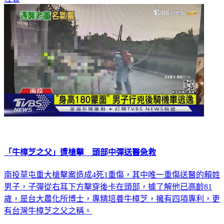
社會
「牛樟芝之父」遭槍擊 頭部中彈送醫急救
南投草屯重大槍擊案造成4死1重傷，其中唯一重傷送醫的賴姓
男子，子彈從右耳下方擊穿後卡在頭部，據了解他已高齡81
歲，是台大農化所博士，專精培養牛樟芝，擁有四項專利，更
有台灣牛樟芝之父之稱。