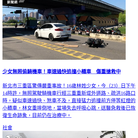
少女無照偷騎機車！車速過快追撞小轎車 傷重搶救中
新北市三重區驚傳嚴重事故！16歲林姓少女，今（23）日下午
14時許，無照駕駛騎機車行經三重重新堤外道路、疏洪16路口
時，疑似車速過快、煞車不及，直接猛力追撞前方停等紅燈的
小轎車，林女重摔倒地，當場失去呼吸心跳，送醫急救後已恢
復生命跡象，目前仍在治療中。
社會