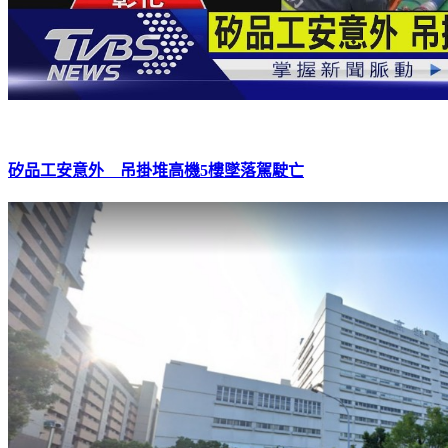
矽品工安意外 吊掛堆高機5樓墜落駕駛亡