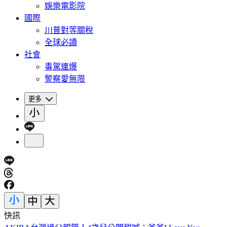
娛樂電影院
國際
川普對等關稅
全球必讀
社會
毒駕連爆
警察愛無限
更多
快訊