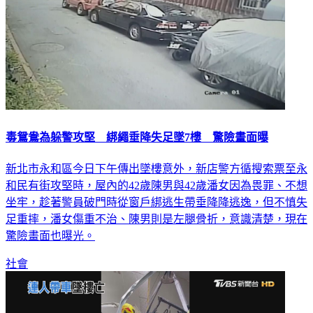
毒鴛鴦為躲警攻堅 綁繩垂降失足墜7樓 驚險畫面曝
新北市永和區今日下午傳出墜樓意外，新店警方循搜索票至永
和民有街攻堅時，屋內的42歲陳男與42歲潘女因為畏罪、不想
坐牢，趁著警員破門時從窗戶綁逃生帶垂降降逃逸，但不慎失
足重摔，潘女傷重不治、陳男則是左腿骨折，意識清楚，現在
驚險畫面也曝光。
社會