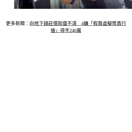
更多新聞：
向地下錢莊借款還不清　4嫌「假買虛擬幣真行
搶」得手240萬