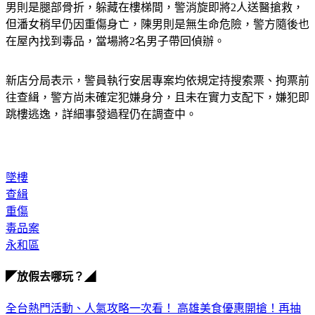
新北市消防局獲報趕抵現場，發現潘女現場已無生命徵象，陳
男則是腿部骨折，躲藏在樓梯間，警消旋即將2人送醫搶救，
但潘女稍早仍因重傷身亡，陳男則是無生命危險，警方隨後也
在屋內找到毒品，當場將2名男子帶回偵辦。
新店分局表示，警員執行安居專案均依規定持搜索票、拘票前
往查緝，警方尚未確定犯嫌身分，且未在實力支配下，嫌犯即
跳樓逃逸，詳細事發過程仍在調查中。
墜樓
查緝
重傷
毒品案
永和區
◤放假去哪玩？◢