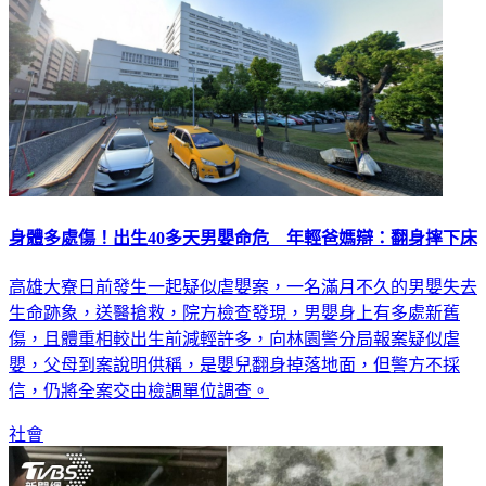
身體多處傷！出生40多天男嬰命危 年輕爸媽辯：翻身摔下床
高雄大寮日前發生一起疑似虐嬰案，一名滿月不久的男嬰失去
生命跡象，送醫搶救，院方檢查發現，男嬰身上有多處新舊
傷，且體重相較出生前減輕許多，向林園警分局報案疑似虐
嬰，父母到案說明供稱，是嬰兒翻身掉落地面，但警方不採
信，仍將全案交由檢調單位調查。
社會