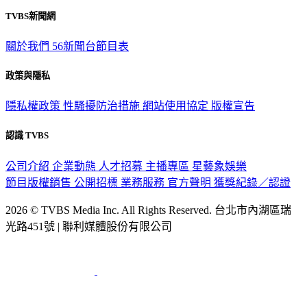
觀眾服務專線：02-2656-1599
TVBS新聞網
關於我們
56新聞台節目表
政策與隱私
隱私權政策
性騷擾防治措施
網站使用協定
版權宣告
認識 TVBS
公司介紹
企業動態
人才招募
主播專區
星藝象娛樂
節目版權銷售
公開招標
業務服務
官方聲明
獲獎紀錄／認證
2026 © TVBS Media Inc. All Rights Reserved. 台北市內湖區瑞
光路451號 | 聯利媒體股份有限公司