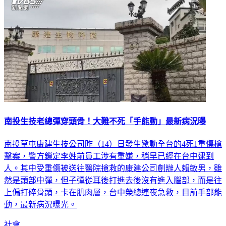
南投生技老總彈穿頭骨！大難不死「手能動」最新病況曝
南投草屯康建生技公司昨（14）日發生驚動全台的4死1重傷槍
擊案，警方鎖定李姓前員工涉有重嫌，稍早已經在台中逮到
人。其中受重傷被送往醫院搶救的康建公司創辦人賴敏男，雖
然是頭部中彈，但子彈從耳後打進去後沒有進入腦部，而是往
上偏打碎骨頭，卡在肌肉層，台中榮總連夜急救，目前手部能
動，最新病況曝光。