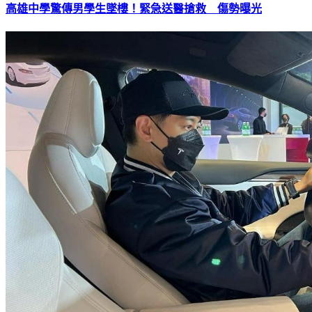
高雄中學驚傳男學生墜樓！緊急送醫搶救 傷勢曝光