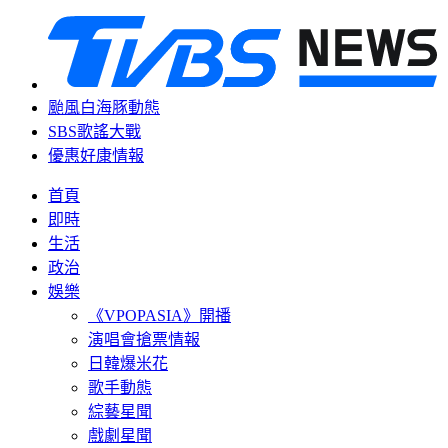
颱風白海豚動態
SBS歌謠大戰
優惠好康情報
首頁
即時
生活
政治
娛樂
《VPOPASIA》開播
演唱會搶票情報
日韓爆米花
歌手動態
綜藝星聞
戲劇星聞