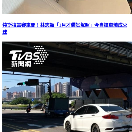
特斯拉當賽車開！林志穎「1月才曬試駕照」今自撞車燒成火
球