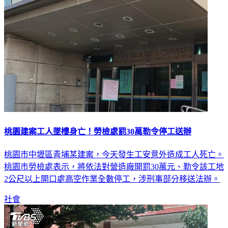
社會
桃園建案工人墜樓身亡！勞檢處罰30萬勒令停工送辦
桃園市中壢區青埔某建案，今天發生工安意外造成工人死亡。
桃園市勞檢處表示，將依法對營造廠開罰30萬元、勒令該工地
2公尺以上開口處高空作業全數停工，涉刑事部分移送法辦。
社會