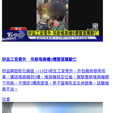
矽品工安意外 吊掛堆高機5樓墜落駕駛亡
矽品精密彰化廠區，(19日)發生工安意外，外包廠商使用吊
車，運送堆高機到5樓，堆高機就定位後，駕駛要將堆高機開
下吊板，不慎從5樓高墜落，男子當場失去生命跡象，送醫搶
救不治。
社會