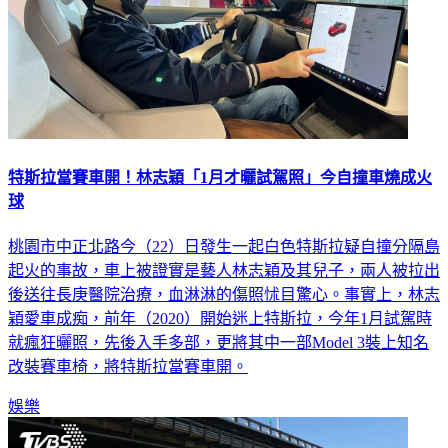
特斯拉當賽車開！林志穎「1月才曬試駕照」今自撞車燒成火
球
桃園市中正北路今（22）日發生一起白色特斯拉疑自撞分隔島
起火的事故，車上被證實是藝人林志穎及其兒子，兩人被拉出
後送往長庚醫院治療，血淋淋的傷照怵目驚心。事實上，林志
穎愛車成痴，前年（2020）開始迷上特斯拉，今年1月試駕時
就瘋狂曬照，先後入手多部，更將其中一部Model 3裝上知名
改裝賽車椅，將特斯拉當賽車開。
娛樂