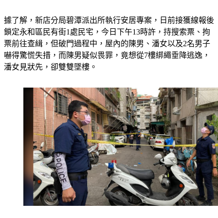
據了解，新店分局碧潭派出所執行安居專案，日前接獲線報後
鎖定永和區民有街1處民宅，今日下午13時許，持搜索票、拘
票前往查緝，但破門過程中，屋內的陳男、潘女以及2名男子
嚇得驚慌失措，而陳男疑似畏罪，竟想從7樓綁繩垂降逃逸，
潘女見狀先，卻雙雙墜樓。