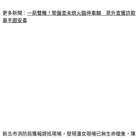
更多新聞：
一箭雙雕！警盤查未熄火臨停車輛　意外查獲詐欺
車手跟安毒