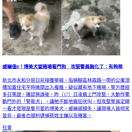
威嚇值0！博美犬當賭場看門狗 攻堅警員融化了：有夠萌
新北市永和分局日前接獲舉報，指稱轄區林森路一帶的公寓頂
樓加蓋住宅平時晚間出入複雜，疑似藏有地下賭場，警方歷經
多日蒐證，確認無誤後，昨（17）日凌晨上門攻堅，大動作驚
動門外的「警衛犬」，讓牠不斷地瘋狂吠叫，但攻堅警員定睛
一看才發現是隻可愛的博美犬，威嚇感頓失，讓現場人員啼笑
皆非，最後也順利逮捕蔡姓主嫌以及賭客。