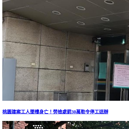
桃園建案工人墜樓身亡！勞檢處罰30萬勒令停工送辦