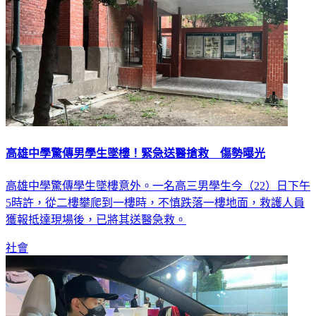
高雄中學驚傳男學生墜樓！緊急送醫搶救 傷勢曝光
高雄中學驚傳學生墜樓意外。一名高三男學生今（22）日下午
5時許，從二樓攀爬到一樓時，不慎跌落一樓地面，救護人員
獲報抵達現場後，已將其送醫急救。
社會