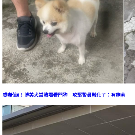
威嚇值0！博美犬當賭場看門狗 攻堅警員融化了：有夠萌