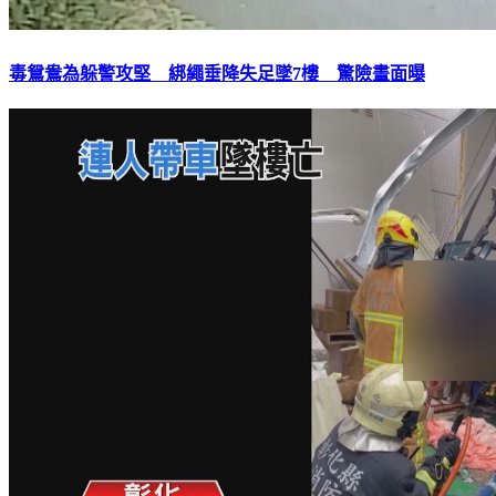
毒鴛鴦為躲警攻堅 綁繩垂降失足墜7樓 驚險畫面曝