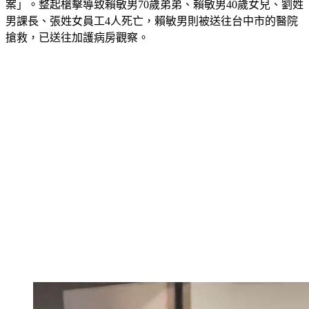
案」。整起槍擊導致賴敏男70歲弟弟、賴敏男40歲女兒、劉姓
男課長、張姓女員工4人死亡，賴敏男則被送往台中市的醫院
搶救，已送往加護病房觀察。