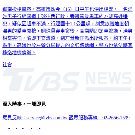
繼南投槍擊案，高雄市區今（15）日中午也傳出槍響，一名湯
姓男子行經國道十號往西行駛，旁邊駕駛黑車的27歲高姓嫌
犯，疑似因超車不滿，行經國十1.1公里處，刻意放慢速度朝
湯男的愛車開槍，鋼珠貫穿車窗後，高嫌隨即駕車逃逸，湯男
相當害怕，隨即下交流道，到左營新莊派出所報案，約下午4
點半，高嫌也於左營分局後方的文強路落網，警方也依法將其
移送地檢偵辦。
社會
深入時事，一觸即見
意見反映：service@tvbs.com.tw
觀眾服務專線：02-2656-1599