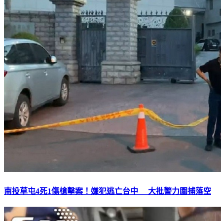
南投草屯4死1傷槍擊案！嫌犯逃亡台中 大批警力圍捕落空