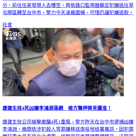
分，前往住家發現人去樓空，再依路口監視器鎖定犯嫌逃往草
屯鬧區轉至台中市，警力今天凌晨圍捕，可惜仍讓犯嫌逃脫。
社會
康建生技4死凶嫌李鴻淵落網 檢方聲押禁見獲准！
康建生技公司槍擊案釀4死1重傷，警方昨天在台中市逮捕凶嫌
李鴻淵，晚間依涉犯殺人等罪嫌移送南投地檢署複訊，因犯罪