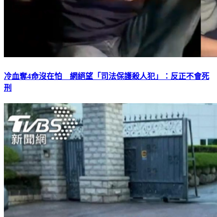
冷血奪4命沒在怕 網絕望「司法保護殺人犯」：反正不會死
刑