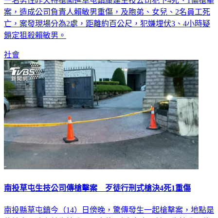
一名男性昨天持槍闖進草屯鎮康建生技公司犯下4死、1傷槍擊
案，造成公司負責人賴敏男重傷，及胞弟、女兒、2名員工死
亡，案發現場分為2處，距離約百公尺，犯嫌埋伏3、4小時疑
鎖定狙殺賴敏男。
社會
南投草屯生技公司傳槍擊案 歹徒行刑式槍決4死1重傷
南投縣草屯鎮今（14）日傍晚，驚傳發生一起槍擊案，地點是