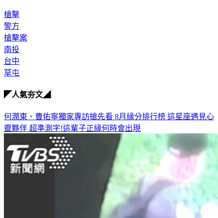
槍擊
警方
槍擊案
南投
台中
草屯
◤人氣夯文◢
何潤東、曹佑寧獨家專訪搶先看
8月緣分排行榜 這星座遇見心
靈夥伴
超準測字!這輩子正緣何時會出現