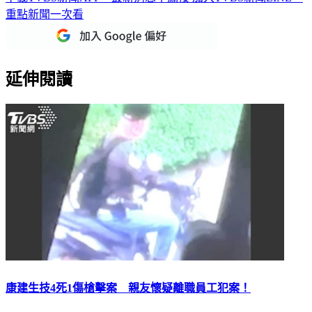
重點新聞一次看
延伸閱讀
康建生技4死1傷槍擊案 親友懷疑離職員工犯案！