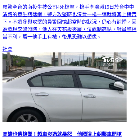
震驚全台的南投生技公司4死槍擊，槍手李鴻淵15日於台中中
清路的養生館落網，警方攻堅時也沒費一槍一彈就將其上銬帶
下。不過參與攻堅的員警回憶起當時的狀況，仍心有餘悸，因
為發現李鴻淵時，他人在天花板夾層，位處制高點，對員警相
當不利，萬一他手上有槍，後果恐難以想像。
社會
高雄也傳槍響！超車沒過就暴怒 他國道上朝鄰車開槍