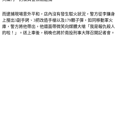
而逮捕現場意外平和，店內沒有發生駁火狀況，警方從李嫌身
上搜出3副手銬、3把改造手槍以及179顆子彈，如同移動軍火
庫，警方將他帶出，他還面帶微笑向媒體大嗆「我是報仇殺人
的啦！」。送上車後，稍晚也將於南投刑事大隊召開記者會。