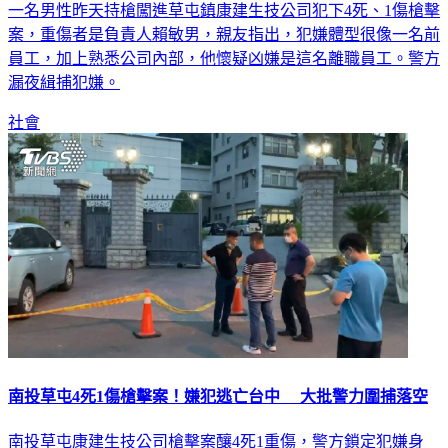
一名男性昨天持槍闖進草屯鎮康建生技公司犯下4死、1傷槍擊
案，重傷者是負責人賴敏男，親友指出，犯嫌體型很像一名前
員工，加上熟悉公司內部，他懷疑凶嫌是這名離職員工。警方
漏夜緝捕犯嫌。
社會
南投草屯4死1傷槍擊案！嫌犯逃亡台中 大批警力圍捕落空
南投草屯康建生技公司槍擊案釀4死1重傷，警方鎖定犯嫌身