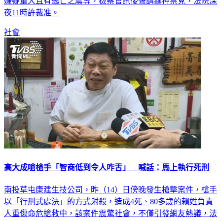
嫌疑重大且有逃亡之虞等，檢察官訊後聲請羈押禁見，法院深
夜11時許裁准。
社會
高大成嗆槍手「智商低到令人咋舌」 喊話：馬上執行死刑
南投草屯康建生技公司，昨（14）日傍晚發生槍擊案件，槍手
以「行刑式處決」的方式射殺，造成4死、80多歲的賴姓負責
人重傷命危搶救中，該案件震驚社會，不僅引發網友熱議，法