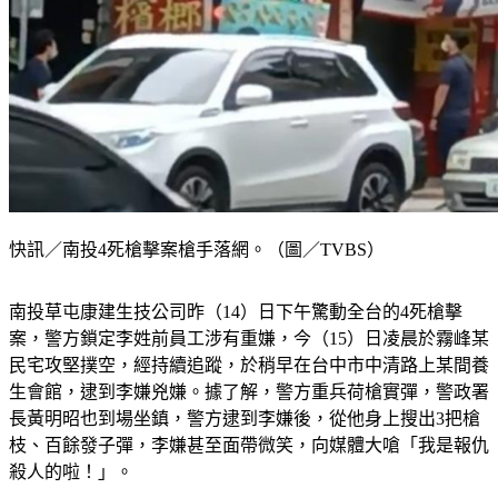
快訊／南投4死槍擊案槍手落網。（圖／TVBS）
南投草屯康建生技公司昨（14）日下午驚動全台的4死槍擊
案，警方鎖定李姓前員工涉有重嫌，今（15）日凌晨於霧峰某
民宅攻堅撲空，經持續追蹤，於稍早在台中市中清路上某間養
生會館，逮到李嫌兇嫌。據了解，警方重兵荷槍實彈，警政署
長黃明昭也到場坐鎮，警方逮到李嫌後，從他身上搜出3把槍
枝、百餘發子彈，李嫌甚至面帶微笑，向媒體大嗆「我是報仇
殺人的啦！」。