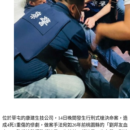
位於草屯的康建生技公司，14日晚間發生行刑式槍決命案，造
成4死1重傷的慘劇，做案手法宛如26年前桃園縣的「劉邦友血