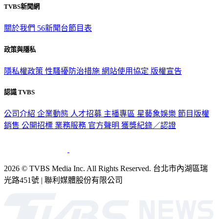
TVBS新聞網
關於我們
56新聞台節目表
政策與隱私
隱私權政策
性騷擾防治措施
網站使用協定
版權宣告
認識 TVBS
公司介紹
企業動態
人才招募
主播專區
星藝象娛樂
節目版權
銷售
公開招標
業務服務
官方聲明
獲獎紀錄／認證
2026 © TVBS Media Inc. All Rights Reserved. 台北市內湖區瑞
光路451號 | 聯利媒體股份有限公司