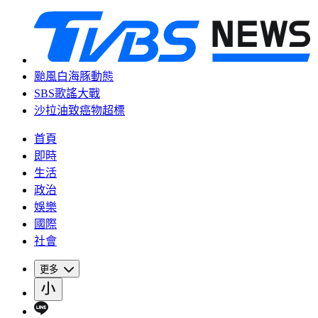
颱風白海豚動態
SBS歌謠大戰
沙拉油致癌物超標
首頁
即時
生活
政治
娛樂
國際
社會
更多