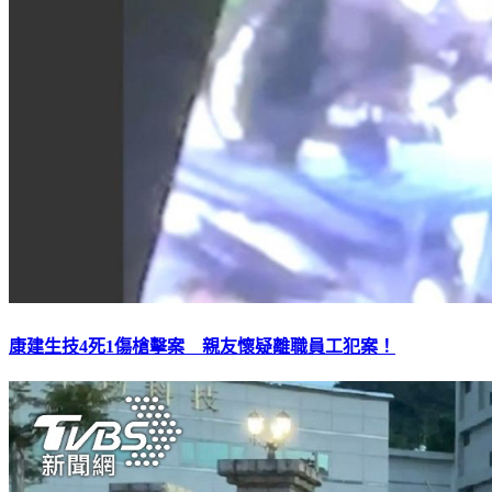
康建生技4死1傷槍擊案 親友懷疑離職員工犯案！