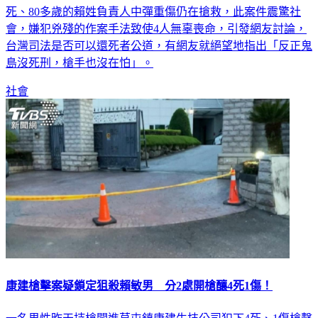
死、80多歲的賴姓負責人中彈重傷仍在搶救，此案件震驚社
會，嫌犯兇殘的作案手法致使4人無辜喪命，引發網友討論，
台灣司法是否可以還死者公道，有網友就絕望地指出「反正鬼
島沒死刑，槍手也沒在怕」。
社會
康建槍擊案疑鎖定狙殺賴敏男 分2處開槍釀4死1傷！