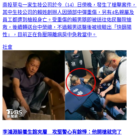
南投草屯一家生技公司於今（14）日傍晚，發生了槍擊案件，
其中生技公司的賴姓創辦人因頭部中彈重傷，另有4名親屬及
員工都遭到槍殺身亡。受重傷的賴男隨即被送往佑民醫院搶
救，後續轉送台中榮總，不過賴男送醫後被檢驗出「快篩陽
性」，目前正在負壓隔離病房中急救當中。
社會
李鴻淵躲養生館夾層 攻堅警心有餘悸：他開槍就完了