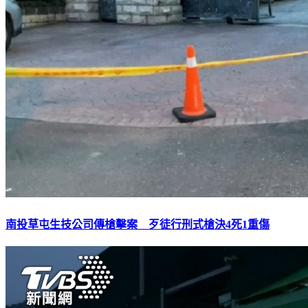
南投草屯生技公司傳槍擊案 歹徒行刑式槍決4死1重傷