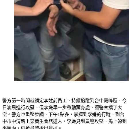
警方第一時間就鎖定李姓前員工，持續追蹤到台中霧峰區，今
日凌晨進行攻堅，但李嫌早一步移動藏身處，讓警察撲了大
空。警方也重整步調，下午1點多，掌握到李嫌的行蹤，到台
中市中清路上某養生會館逮人，李嫌見到員警攻堅，馬上躲到
夾層內，仍被員警揪出逮捕。