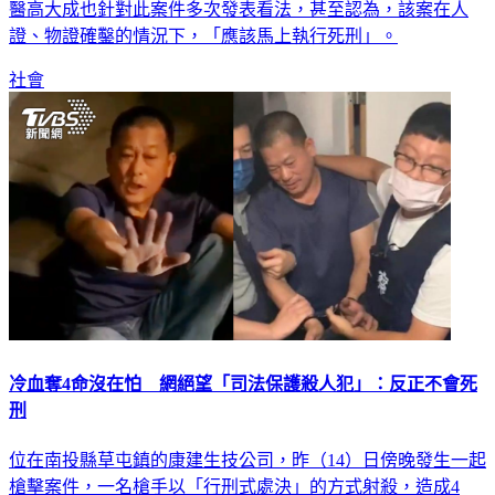
醫高大成也針對此案件多次發表看法，甚至認為，該案在人
證、物證確鑿的情況下，「應該馬上執行死刑」。
社會
冷血奪4命沒在怕 網絕望「司法保護殺人犯」：反正不會死
刑
位在南投縣草屯鎮的康建生技公司，昨（14）日傍晚發生一起
槍擊案件，一名槍手以「行刑式處決」的方式射殺，造成4