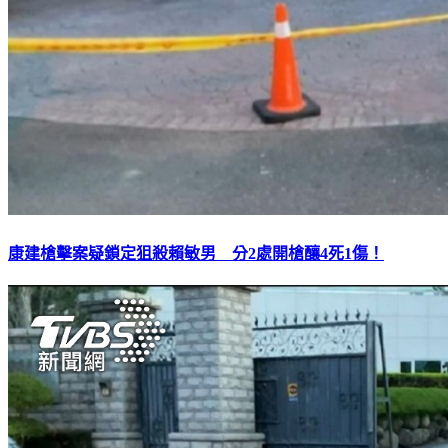
康建槍擊案疑鎖定狙殺賴敏男 分2處開槍釀4死1傷！