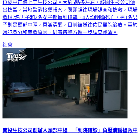
位於中正路上某生技公司。大約5點多左右，該間生技公司傳
出槍響，當地警消接獲報案，隨即趕往現場調查和搶救，現場
發現2名男子和2名女子都遭到槍擊，4人均明顯死亡，另1名男
子則是頭部中彈，意識清醒，目前被送往佑民醫院治療。至於
嫌犯身分和案發原因，仍有待警方進一步調查釐清。
社會
南投生技公司創辦人頭部中槍 「到院確診」負壓病房搶救中