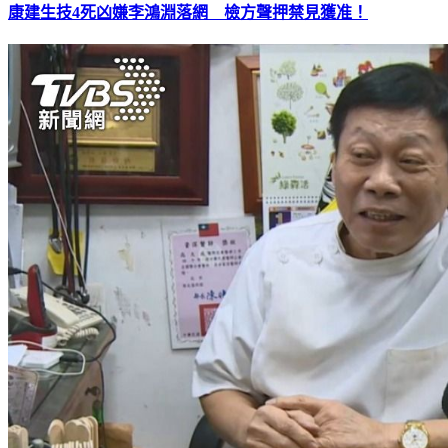
康建生技4死凶嫌李鴻淵落網 檢方聲押禁見獲准！