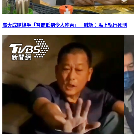
高大成嗆槍手「智商低到令人咋舌」 喊話：馬上執行死刑