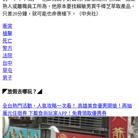
熟人或離職員工所為，他原本要找賴敏男買牛樟芝萃取產品，
只差20分鐘，就可能也命喪槍下。（中央社）
衝突
槍擊
死亡
警方
法院
台中
草屯
男子
◤放假去哪玩？◢
全台熱門活動、人氣攻略一次看！
高雄美食優惠開搶！再抽
萬元住宿券
下載食尚玩家APP！免費領取優惠券