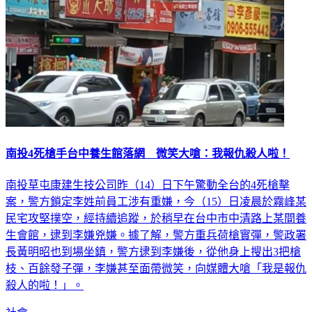
南投4死槍手台中養生館落網 微笑大嗆：我報仇殺人啦！
南投草屯康建生技公司昨（14）日下午驚動全台的4死槍擊
案，警方鎖定李姓前員工涉有重嫌，今（15）日凌晨於霧峰某
民宅攻堅撲空，經持續追蹤，於稍早在台中市中清路上某間養
生會館，逮到李嫌兇嫌。據了解，警方重兵荷槍實彈，警政署
長黃明昭也到場坐鎮，警方逮到李嫌後，從他身上搜出3把槍
枝、百餘發子彈，李嫌甚至面帶微笑，向媒體大嗆「我是報仇
殺人的啦！」。