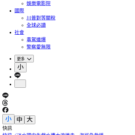
娛樂電影院
國際
川普對等關稅
全球必讀
社會
毒駕連爆
警察愛無限
更多
快訊