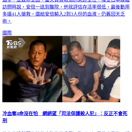
訪問時說，安倍一送到醫院，他就評估存活率很低，最後動用
多達41人搶救，還給安倍輸入2到3人份的血液，仍舊回天乏
術。
國際
冷血奪4命沒在怕 網絕望「司法保護殺人犯」：反正不會死
刑