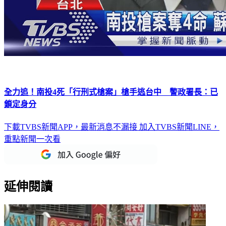
全力追！南投4死「行刑式槍案」槍手逃台中 警政署長：已
鎖定身分
下載TVBS新聞APP，最新消息不漏接
加入TVBS新聞LINE，
重點新聞一次看
延伸閱讀