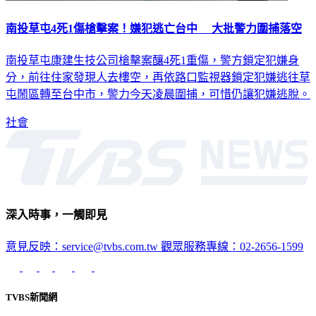
南投草屯4死1傷槍擊案！嫌犯逃亡台中 大批警力圍捕落空
南投草屯康建生技公司槍擊案釀4死1重傷，警方鎖定犯嫌身
分，前往住家發現人去樓空，再依路口監視器鎖定犯嫌逃往草
屯鬧區轉至台中市，警力今天凌晨圍捕，可惜仍讓犯嫌逃脫。
社會
深入時事，一觸即見
意見反映：service@tvbs.com.tw
觀眾服務專線：02-2656-1599
TVBS新聞網