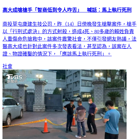
高大成嗆槍手「智商低到令人咋舌」 喊話：馬上執行死刑
南投草屯康建生技公司，昨（14）日傍晚發生槍擊案件，槍手
以「行刑式處決」的方式射殺，造成4死、80多歲的賴姓負責
人重傷命危搶救中，該案件震驚社會，不僅引發網友熱議，法
醫高大成也針對此案件多次發表看法，甚至認為，該案在人
證、物證確鑿的情況下，「應該馬上執行死刑」。
社會