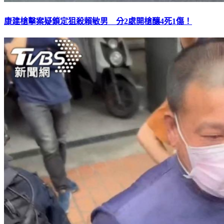
康建槍擊案疑鎖定狙殺賴敏男 分2處開槍釀4死1傷！