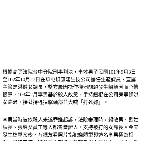
根據高等法院台中分院刑事判決，李姓男子民國101年9月3日
至102年10月27日在草屯鎮康建生技公司擔任生產課員，直屬
主管是洪姓女課長，雙方屢因操作機器問題發生齟齬因而心懷
恨意，103年2月李男基於殺人故意，手持鐵棍在公司旁等候洪
女路過，接著持棍猛擊頭部並大喊「打死妳」。
李男當時被依殺人未遂罪嫌起訴，法院審理時，賴敏男、劉姓
課長、張姓女員工等人都曾當證人，支持被打的女課長。今天
發生槍擊案後，有親友看照片指犯嫌體型與這名李男極為相