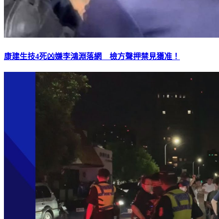
康建生技4死凶嫌李鴻淵落網 檢方聲押禁見獲准！