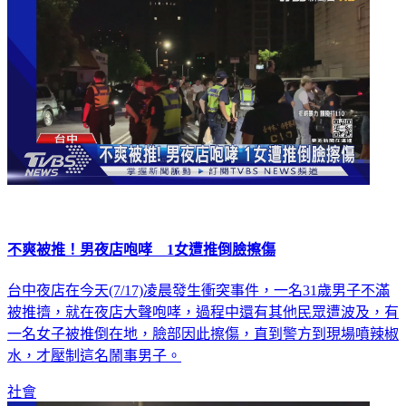
不爽被推！男夜店咆哮 1女遭推倒臉擦傷
台中夜店在今天(7/17)凌晨發生衝突事件，一名31歲男子不滿
被推擠，就在夜店大聲咆哮，過程中還有其他民眾遭波及，有
一名女子被推倒在地，臉部因此擦傷，直到警方到現場噴辣椒
水，才壓制這名鬧事男子。
社會