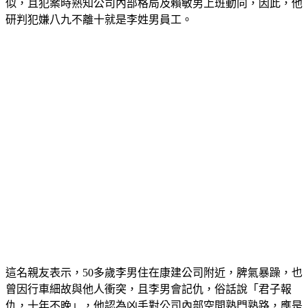
似，且犯案時熟知公司內部格局及賴敏男上班動向，因此，他
研判犯嫌八九不離十就是李姓男員工。
這名親友表示，50多歲李男住在康建公司附近，脾氣暴躁，也
曾因行車細故與他人衝突，且李男會記仇，俗話說「君子報
仇，十年不晚」，他認為凶手對公司內部空間熟門熟路，應是