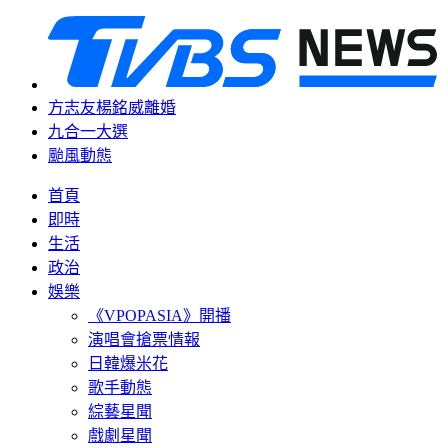
方志友楊銘威離婚
九合一大選
颱風動態
首頁
即時
生活
政治
娛樂
《VPOPASIA》開播
演唱會搶票情報
日韓爆米花
歌手動態
綜藝星聞
戲劇星聞