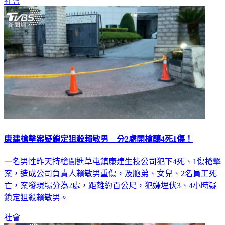
社會
康建槍擊案疑鎖定狙殺賴敏男 分2處開槍釀4死1傷！
一名男性昨天持槍闖進草屯鎮康建生技公司犯下4死、1傷槍擊
案，造成公司負責人賴敏男重傷，及胞弟、女兒、2名員工死
亡，案發現場分為2處，距離約百公尺，犯嫌埋伏3、4小時疑
鎖定狙殺賴敏男。
社會