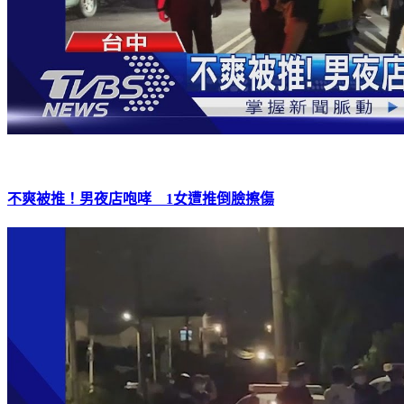
不爽被推！男夜店咆哮 1女遭推倒臉擦傷