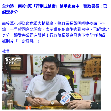
全力追！南投4死「行刑式槍案」槍手逃台中 警政署長：已
鎖定身分
南投草屯4死1命危重大槍擊案，警政署長黃明昭連夜南下坐
鎮，一早趕回台北開會，表示嫌犯犯案後逃到台中、已經鎖定
身分，跟受害公司有關係！行政院長蘇貞昌也下令全力追緝，
抓到後「一定嚴懲」!
社會