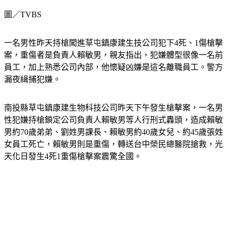
圖／TVBS
一名男性昨天持槍闖進草屯鎮康建生技公司犯下4死、1傷槍擊
案，重傷者是負責人賴敏男，親友指出，犯嫌體型很像一名前
員工，加上熟悉公司內部，他懷疑凶嫌是這名離職員工。警方
漏夜緝捕犯嫌。
南投縣草屯鎮康建生物科技公司昨天下午發生槍擊案，一名男
性犯嫌持槍鎖定公司負責人賴敏男等人行刑式轟頭，造成賴敏
男約70歲弟弟、劉姓男課長、賴敏男約40歲女兒、約45歲張姓
女員工死亡，賴敏男則是重傷，轉送台中榮民總醫院搶救，光
天化日發生4死1重傷槍擊案震驚全國。