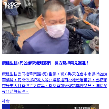
康建生技4死凶嫌李鴻淵落網 檢方聲押禁見獲准！
康建生技公司槍擊案釀4死1重傷，警方昨天在台中市逮捕凶嫌
李鴻淵，晚間依涉犯殺人等罪嫌移送南投地檢署複訊，因犯罪
嫌疑重大且有逃亡之虞等，檢察官訊後聲請羈押禁見，法院深
夜11時許裁准。
社會