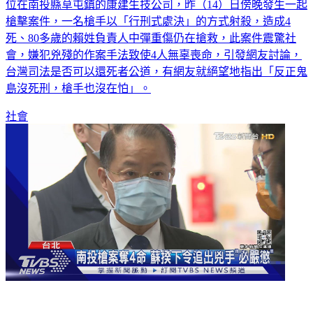
位在南投縣草屯鎮的康建生技公司，昨（14）日傍晚發生一起
槍擊案件，一名槍手以「行刑式處決」的方式射殺，造成4
死、80多歲的賴姓負責人中彈重傷仍在搶救，此案件震驚社
會，嫌犯兇殘的作案手法致使4人無辜喪命，引發網友討論，
台灣司法是否可以還死者公道，有網友就絕望地指出「反正鬼
島沒死刑，槍手也沒在怕」。
社會