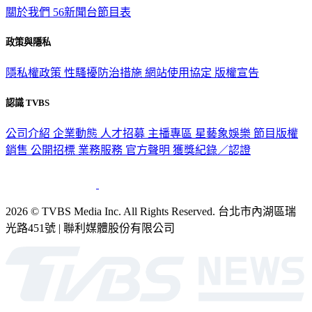
關於我們
56新聞台節目表
政策與隱私
隱私權政策
性騷擾防治措施
網站使用協定
版權宣告
認識 TVBS
公司介紹
企業動態
人才招募
主播專區
星藝象娛樂
節目版權
銷售
公開招標
業務服務
官方聲明
獲獎紀錄／認證
2026 © TVBS Media Inc. All Rights Reserved. 台北市內湖區瑞
光路451號 | 聯利媒體股份有限公司