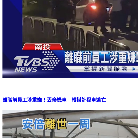
離職前員工涉重嫌！丟棄機車 轉搭計程車逃亡