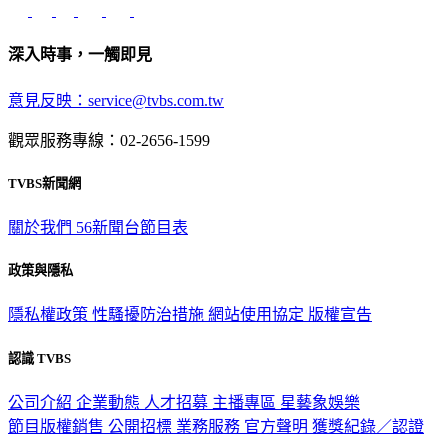
深入時事，一觸即見
意見反映：service@tvbs.com.tw
觀眾服務專線：02-2656-1599
TVBS新聞網
關於我們
56新聞台節目表
政策與隱私
隱私權政策
性騷擾防治措施
網站使用協定
版權宣告
認識 TVBS
公司介紹
企業動態
人才招募
主播專區
星藝象娛樂
節目版權銷售
公開招標
業務服務
官方聲明
獲獎紀錄／認證