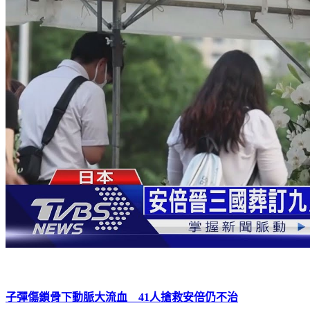
子彈傷鎖骨下動脈大流血 41人搶救安倍仍不治