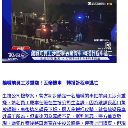
離職前員工涉重嫌！丟棄機車 轉搭計程車逃亡
生技公司槍擊案，警方初步鎖定一名離職的李姓前員工涉有重
嫌，這名員工原本任職在生技公司生產課，因為跟課長起口角
被調職，事後這名課長下班，遭人拿鐵棍攻擊，就曾懷疑是李
姓員工所為，但事後因為罪證不足，獲判無罪，警方追查發
現，嫌犯作案後將車丟棄在中投公路邊，連夜上門追查，但現