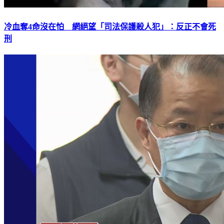
冷血奪4命沒在怕 網絕望「司法保護殺人犯」：反正不會死
刑