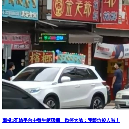
南投4死槍手台中養生館落網 微笑大嗆：我報仇殺人啦！