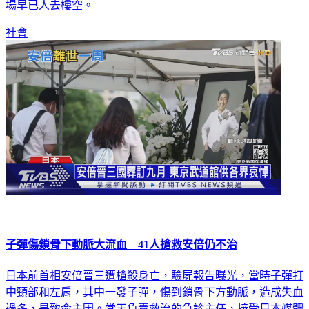
場早已人去樓空。
社會
子彈傷鎖骨下動脈大流血 41人搶救安倍仍不治
日本前首相安倍晉三遭槍殺身亡，驗屍報告曝光，當時子彈打
中頸部和左肩，其中一發子彈，傷到鎖骨下方動脈，造成失血
過多，是致命主因。當天負責救治的急診主任，接受日本媒體