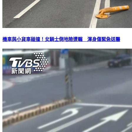
機車與小貨車碰撞！女騎士倒地險遭輾 渾身傷緊急送醫