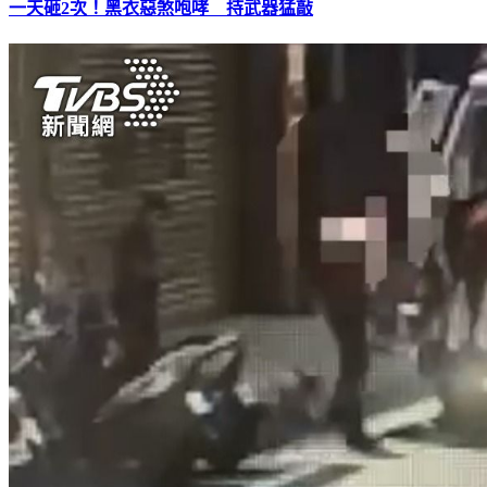
一天砸2次！黑衣惡煞咆哮 持武器猛敲