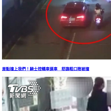
差點撞上我們！騎士控轎車逼車 怒譙粗口險被撞