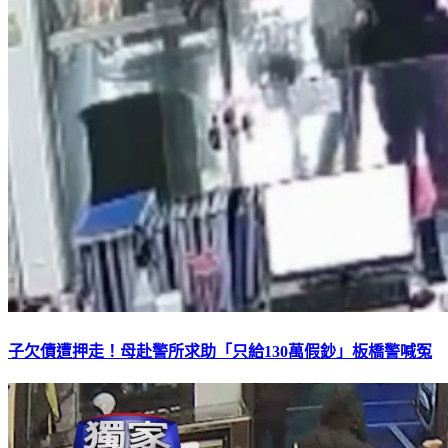
子欠債遭押走！母赴警所求助「只給130萬假鈔」板橋警喊冤