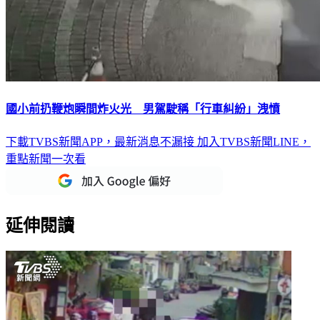
國小前扔鞭炮瞬間炸火光 男駕駛稱「行車糾紛」洩憤
下載TVBS新聞APP，最新消息不漏接
加入TVBS新聞LINE，
重點新聞一次看
延伸閱讀