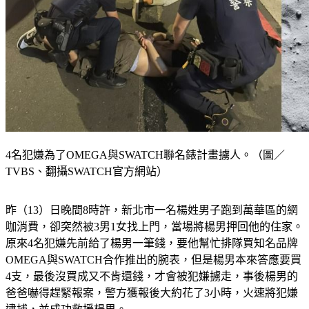
4名犯嫌為了OMEGA與SWATCH聯名錶計畫擄人。（圖／
TVBS、翻攝SWATCH官方網站）
昨（13）日晚間8時許，新北市一名楊姓男子跑到萬華區的網
咖消費，卻突然被3男1女找上門，當場將楊男押回他的住家。
原來4名犯嫌先前給了楊男一筆錢，要他幫忙排隊買知名品牌
OMEGA與SWATCH合作推出的腕表，但是楊男本來答應要買
4支，最後沒買成又不肯還錢，才會被犯嫌擄走，事後楊男的
爸爸嚇得趕緊報案，警方獲報後大約花了3小時，火速將犯嫌