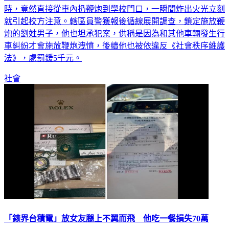
時，竟然直接從車內扔鞭炮到學校門口，一瞬間炸出火光立刻
就引起校方注意。轄區員警獲報後循線展開調查，鎖定施放鞭
炮的劉姓男子，他也坦承犯案，供稱是因為和其他車輛發生行
車糾紛才會施放鞭炮洩憤，後續他也被依違反《社會秩序維護
法》，處罰鍰5千元。
社會
「錶界台積電」放女友腿上不翼而飛 他吃一餐損失70萬