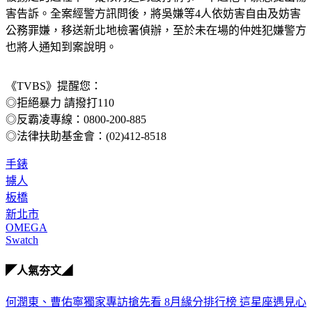
害告訴。全案經警方訊問後，將吳嫌等4人依妨害自由及妨害
公務罪嫌，移送新北地檢署偵辦，至於未在場的仲姓犯嫌警方
也將人通知到案說明。
《TVBS》提醒您：
◎拒絕暴力 請撥打110
◎反霸凌專線：0800-200-885
◎法律扶助基金會：(02)412-8518
手錶
擄人
板橋
新北市
OMEGA
Swatch
◤人氣夯文◢
何潤東、曹佑寧獨家專訪搶先看
8月緣分排行榜 這星座遇見心