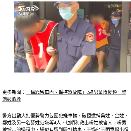
更多新聞：
「鑰匙留車內、遙控器故障」2歲男童遭反鎖　警
消破窗救
警方出動大批優勢警力包圍犯嫌車輛，破窗逮捕吳姓、金姓、
鄭姓及另一名薛姓范嫌等4人，也順利救出楊姓被害人。楊男
被擄走的過程中，疑似有遭到毆打情事，不過他不願意提出傷