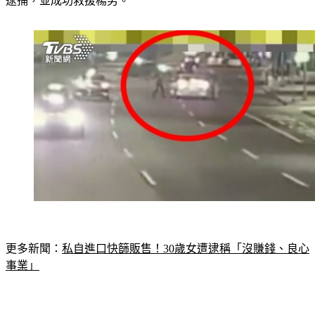
逮捕，並成功救援楊男。
更多新聞：
私自進口快篩販售！30歲女遭逮稱「沒賺錢、良心
事業」