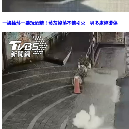
一邊抽菸一邊玩酒精！菸灰掉落不慎引火 男多處燒燙傷