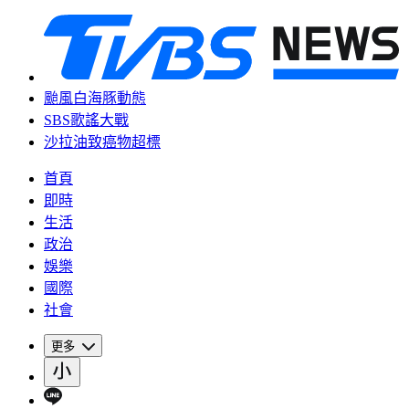
颱風白海豚動態
SBS歌謠大戰
沙拉油致癌物超標
首頁
即時
生活
政治
娛樂
國際
社會
更多