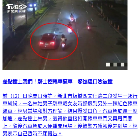
差點撞上我們！騎士控轎車逼車 怒譙粗口險被撞
前（12）日晚間11時許，新北市板橋區文化路二段發生一起行
車糾紛，一名林姓男子騎車載女友時疑遭到另外一輛紅色轎車
逼車，林男當場和對方理論，結果爆發口角，汽車駕駛還一度
加速，差點撞上林男，氣得他直接打開轎車車門又再甩門關
上，隨後汽車駕駛人便離開現場，後續警方獲報後趕到場，林
男表示自己暫時不願提告。