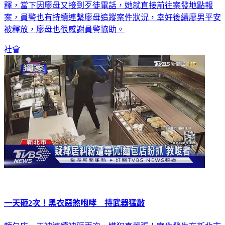
釋，當下因廖母又接到歹徒電話，她就直接前往案發地點報
案，員警也有持續連繫廖母追蹤案件狀況，幸好後續廖男平安
被釋放，廖母也很感謝員警協助。
社會
一天砸2次！黑衣惡煞咆哮 持武器猛敲