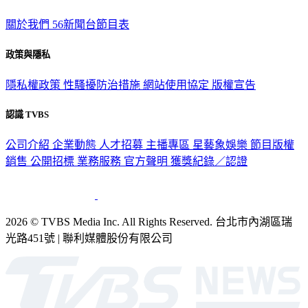
關於我們
56新聞台節目表
政策與隱私
隱私權政策
性騷擾防治措施
網站使用協定
版權宣告
認識 TVBS
公司介紹
企業動態
人才招募
主播專區
星藝象娛樂
節目版權
銷售
公開招標
業務服務
官方聲明
獲獎紀錄／認證
2026 © TVBS Media Inc. All Rights Reserved. 台北市內湖區瑞
光路451號 | 聯利媒體股份有限公司