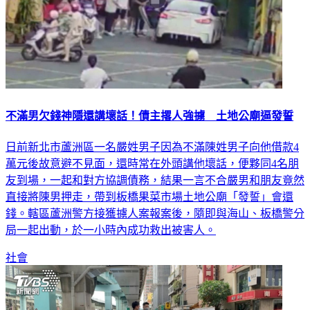
不滿男欠錢神隱還講壞話！債主撂人強擄 土地公廟逼發誓
日前新北市蘆洲區一名嚴姓男子因為不滿陳姓男子向他借款4
萬元後故意避不見面，還時常在外頭講他壞話，便夥同4名朋
友到場，一起和對方協調債務，結果一言不合嚴男和朋友竟然
直接將陳男押走，帶到板橋果菜市場土地公廟「發誓」會還
錢。轄區蘆洲警方接獲擄人案報案後，隨即與海山、板橋警分
局一起出動，於一小時內成功救出被害人。
社會