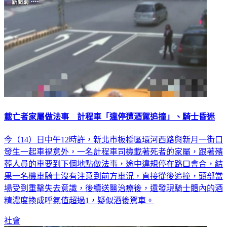
載亡者家屬做法事 計程車「違停遭酒駕追撞」、騎士昏迷
今（14）日中午12時許，新北市板橋區環河西路與新月一街口
發生一起車禍意外，一名計程車司機載著死者的家屬，跟著殯
葬人員的車要到下個地點做法事，途中違規停在路口會合，結
果一名機車騎士沒有注意到前方車況，直接從後追撞，頭部當
場受到重擊失去意識，後續送醫治療後，還發現騎士體內的酒
精濃度換成呼氣值超過1，疑似酒後駕車。
社會