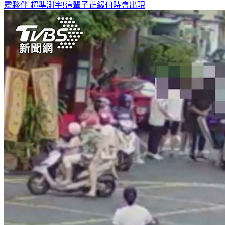
靈夥伴
超準測字!這輩子正緣何時會出現