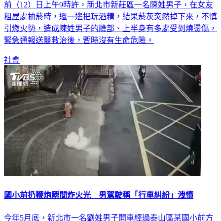
前（12）日上午9時許，新北市新莊區一名陳姓男子，在女友
租屋處抽菸時，還一邊把玩酒精，結果菸灰突然掉下來，不慎
引燃火勢，造成陳姓男子的臉部、上半身有多處受到燒燙傷，
緊急通報送醫救治後，暫時沒有生命危險。
社會
國小前扔鞭炮瞬間炸火光 男駕駛稱「行車糾紛」洩憤
今年5月底，新北市一名劉姓男子開車經過泰山區某國小前方