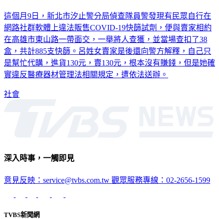
這個月9日，新北市汐止警分局偵查隊員警發現有民眾自行在
網路社群軟體上違法販售COVID-19快篩試劑，便與賣家相約
在高雄市東山路一帶面交，一舉將人查獲，並當場查扣了38
盒，共計885支快篩。呂姓女賣家是後還向警方解釋，自己只
是幫忙代購，進貨130元，賣130元，根本沒有賺錢，但是她確
實違反醫療器材管理法相關規定，遭依法送辦。
社會
深入時事，一觸即見
意見反映：service@tvbs.com.tw
觀眾服務專線：02-2656-1599
TVBS新聞網