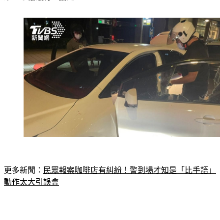
更多新聞：
民眾報案咖啡店有糾紛！警到場才知是「比手語」
動作太大引誤會