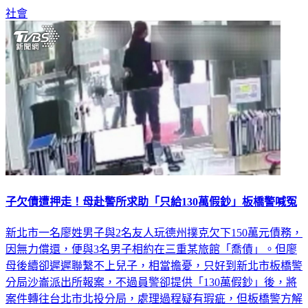
社會
子欠債遭押走！母赴警所求助「只給130萬假鈔」板橋警喊冤
新北市一名廖姓男子與2名友人玩德州撲克欠下150萬元債務，
因無力償還，便與3名男子相約在三重某旅館「喬債」。但廖
母後續卻遲遲聯繫不上兒子，相當擔憂，只好到新北市板橋警
分局沙崙派出所報案，不過員警卻提供「130萬假鈔」後，將
案件轉往台北市北投分局，處理過程疑有瑕疵，但板橋警方解