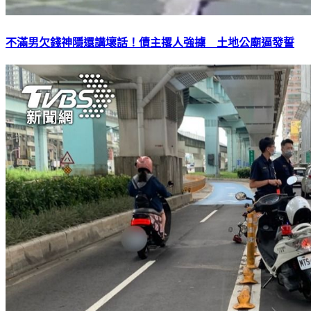
不滿男欠錢神隱還講壞話！債主撂人強擄 土地公廟逼發誓