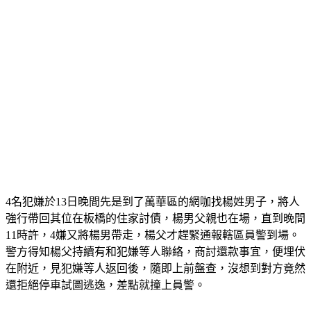
4名犯嫌於13日晚間先是到了萬華區的網咖找楊姓男子，將人
強行帶回其位在板橋的住家討債，楊男父親也在場，直到晚間
11時許，4嫌又將楊男帶走，楊父才趕緊通報轄區員警到場。
警方得知楊父持續有和犯嫌等人聯絡，商討還款事宜，便埋伏
在附近，見犯嫌等人返回後，隨即上前盤查，沒想到對方竟然
還拒絕停車試圖逃逸，差點就撞上員警。