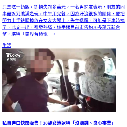
只是吃一頓飯，卻損失70多萬元，一名男網友表示，朋友的同
事最近到礁溪遊玩，中午用完餐，因為汗流很多的關係，便把
勞力士手錶脫掉放在女友大腿上，失主透露，可能是下車時掉
了，此文一出，引發熱議，該手錶目前市售約70多萬元新台
幣，堪稱「錶界台積電」。
生活
私自進口快篩販售！30歲女遭逮稱「沒賺錢、良心事業」