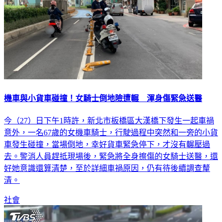
機車與小貨車碰撞！女騎士倒地險遭輾 渾身傷緊急送醫
今（27）日下午1時許，新北市板橋區大漢橋下發生一起車禍
意外，一名67歲的女機車騎士，行駛過程中突然和一旁的小貨
車發生碰撞，當場倒地，幸好貨車緊急停下，才沒有輾壓過
去。警消人員趕抵現場後，緊急將全身擦傷的女騎士送醫，還
好她意識還算清楚，至於詳細車禍原因，仍有待後續調查釐
清。
社會