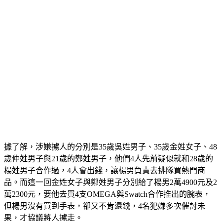
據了解，涉嫌擄人的分別是35歲吳姓男子、35歲金姓女子、48
歲仲姓男子與21歲的鄭姓男子，他們4人先前疑似就和28歲的
楊姓男子合作過，4人會出錢，讓楊男負責去排隊買熱門商
品。而這一回金姓女子與鄭姓男子分別給了楊男2萬4900元及2
萬2300元，要他去買4支OMEGA與Swatch合作推出的腕表，
但楊男沒有買到手表，卻又不肯還錢，4名犯嫌多次催討未
果，才協議將人擄走。