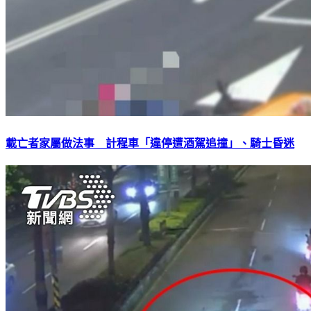
載亡者家屬做法事 計程車「違停遭酒駕追撞」、騎士昏迷