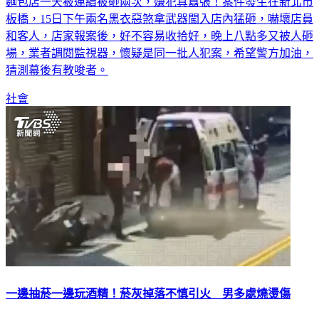
麵包店一天被連續被砸兩次，嫌犯真囂張！案件發生在新北市
板橋，15日下午兩名黑衣惡煞拿武器闖入店內猛砸，嚇壞店員
和客人，店家報案後，好不容易收拾好，晚上八點多又被人砸
場，業者調閱監視器，懷疑是同一批人犯案，希望警方加油，
猜測幕後有教唆者。
社會
一邊抽菸一邊玩酒精！菸灰掉落不慎引火 男多處燒燙傷