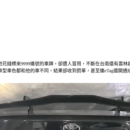
花錢標來9999連號的車牌，卻遭人冒用，不斷在台南還有雲
型車色都和他的車不同，結果卻收到罰單，甚至連eTag還開