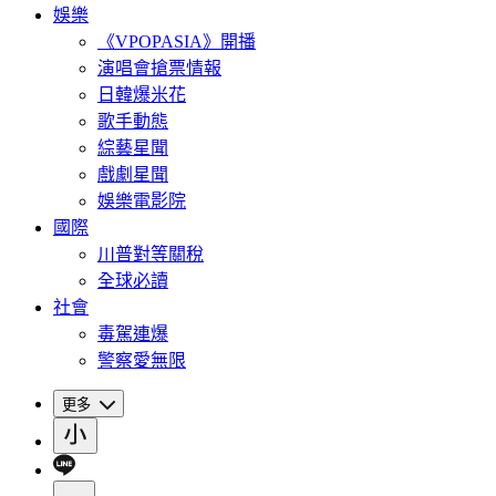
娛樂
《VPOPASIA》開播
演唱會搶票情報
日韓爆米花
歌手動態
綜藝星聞
戲劇星聞
娛樂電影院
國際
川普對等關稅
全球必讀
社會
毒駕連爆
警察愛無限
更多