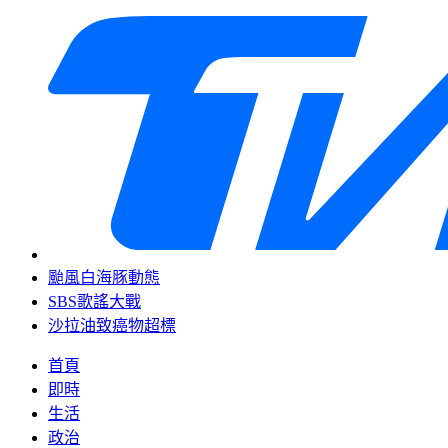
颱風白海豚動態
SBS歌謠大戰
沙拉油致癌物超標
首頁
即時
生活
政治