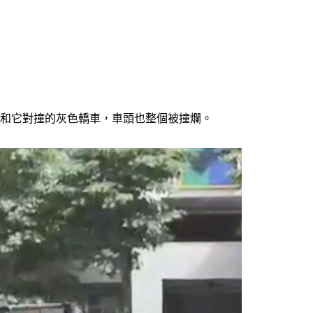
，和它對撞的灰色轎車，車頭也整個被撞爛。