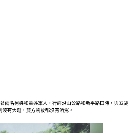
載著兩名柯姓和董姓軍人，行經沿山公路和新平路口時，與32歲
則沒有大礙，雙方駕駛都沒有酒駕。