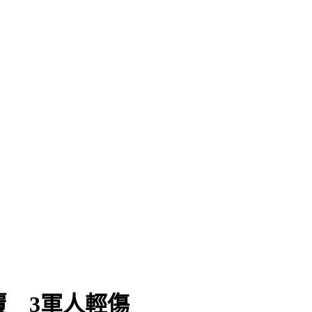
覆 3軍人輕傷