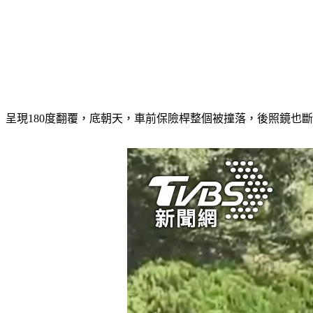
呈現180度翻覆，底朝天，車前保險桿整個被撞落，後照鏡也