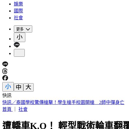
娛樂
國際
社會
更多
快訊
王凱靈堂曝光！黑色郵筒藏思念 70歲母缺席原因超催淚
首頁
｜
社會
遭轎車K.O！ 輕型戰術輪車翻