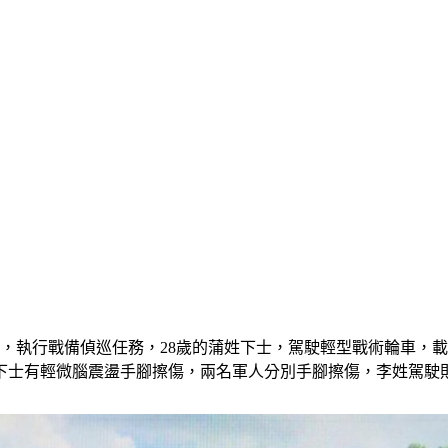
3旅，執行戰備偵巡任務，28歲的蒲姓下士，駕駛輕型戰術輪車，
下士有輕微腦震盪手腳擦傷，兩名軍人分別手腳擦傷，李姓駕駛