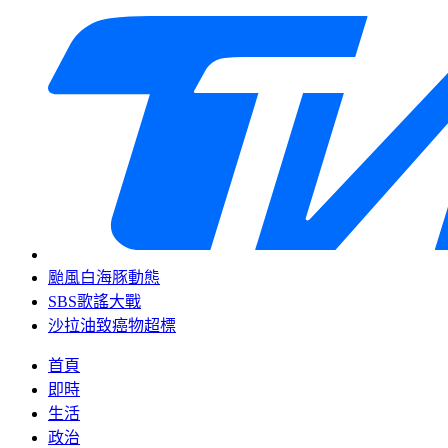
颱風白海豚動態
SBS歌謠大戰
沙拉油致癌物超標
首頁
即時
生活
政治