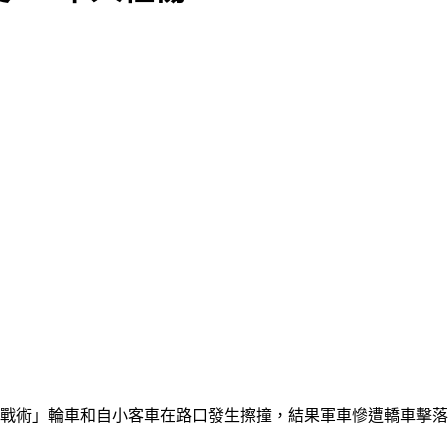
輕型戰術」輪車和自小客車在路口發生擦撞，結果軍車慘遭轎車擊落