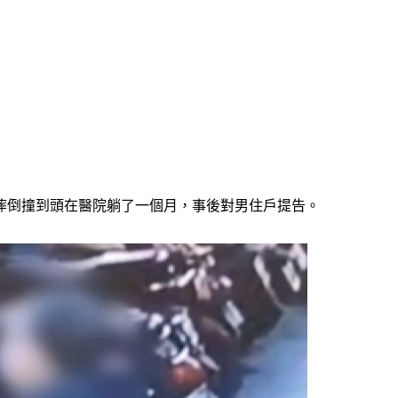
摔倒撞到頭在醫院躺了一個月，事後對男住戶提告。