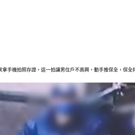
狀拿手機拍照存證，這一拍讓男住戶不高興，動手推保全，保全