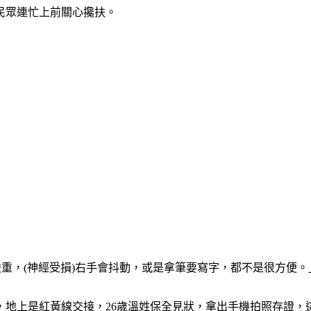
民眾連忙上前關心攙扶。
嚴重，(神經受損)右手會抖動，或是拿筆要寫字，都不是很方便。
，地上是紅黃線交接，26歲溫姓保全見狀，拿出手機拍照存證，