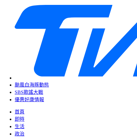
颱風白海豚動態
SBS歌謠大戰
優惠好康情報
首頁
即時
生活
政治