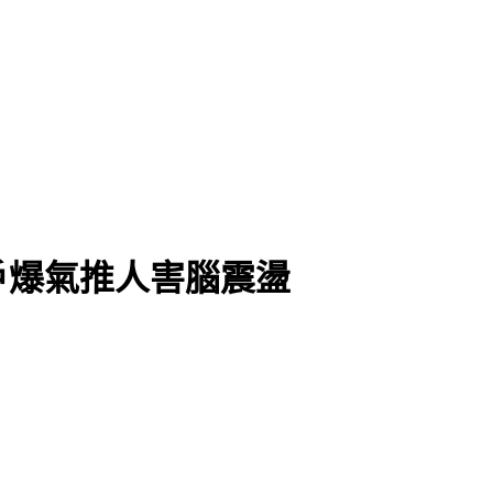
戶爆氣推人害腦震盪