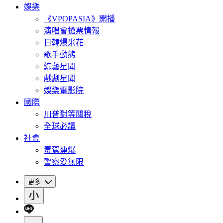
娛樂
《VPOPASIA》開播
演唱會搶票情報
日韓爆米花
歌手動態
綜藝星聞
戲劇星聞
娛樂電影院
國際
川普對等關稅
全球必讀
社會
毒駕連爆
警察愛無限
更多