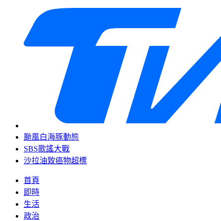
颱風白海豚動態
SBS歌謠大戰
沙拉油致癌物超標
首頁
即時
生活
政治