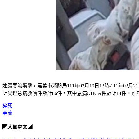
連續寒流襲擊，嘉義市消防局111年02月19日12時-111年02月
計受理急病救護件數計86件，其中急病OHCA件數計14件
猝死
寒流
◤人氣夯文◢