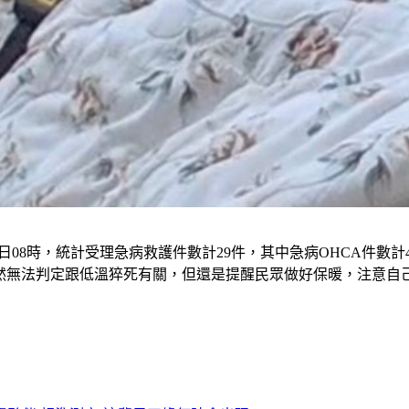
21日08時，統計受理急病救護件數計29件，其中急病OHCA件數計4件
。雖然無法判定跟低溫猝死有關，但還是提醒民眾做好保暖，注意自