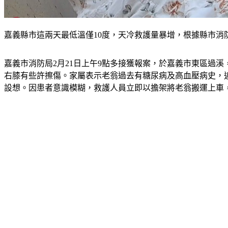
嘉義縣市這兩天最低溫僅10度，天冷救護量暴增，根據縣市消防局
嘉義市消防局2月21日上午9點多接獲報案，於嘉義市東區過
右膝有些許擦傷。家屬表示老翁過去有糖尿病及高血壓病史，
設想。因患者意識模糊，救護人員立即以擔架將老翁搬運上車