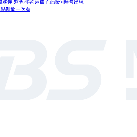
靈夥伴
超準測字!這輩子正緣何時會出現
，重點新聞一次看