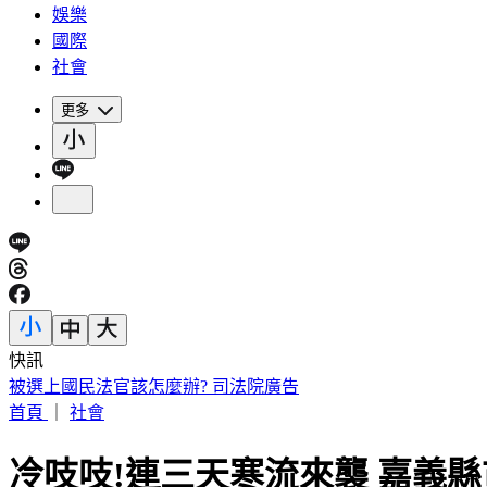
娛樂
國際
社會
更多
快訊
颱風白海豚估週五下半天海警 氣象署不排除發布陸警
首頁
｜
社會
冷吱吱!連三天寒流來襲 嘉義縣市