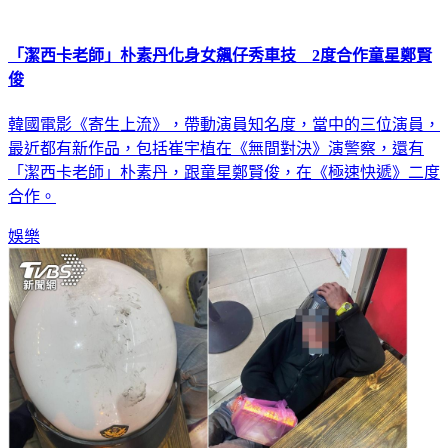
「潔西卡老師」朴素丹化身女飆仔秀車技 2度合作童星鄭賢
俊
韓國電影《寄生上流》，帶動演員知名度，當中的三位演員，
最近都有新作品，包括崔宇植在《無間對決》演警察，還有
「潔西卡老師」朴素丹，跟童星鄭賢俊，在《極速快遞》二度
合作。
娛樂