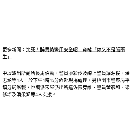
更多新聞：
笑死！醉男偷警用安全帽　竟嗆「你又不是張雨
生」
中壢派出所副所長周伯勳、警員廖彩伶及線上警員羅源俊、潘
志丞等4人，於下午4時45分趕赴現場處理，另桃園市警察局平
鎮分局獲報，也調派宋屋派出所巡佐陳宥維、警員董彥和、梁
修培及潘柔涵等4人支援。