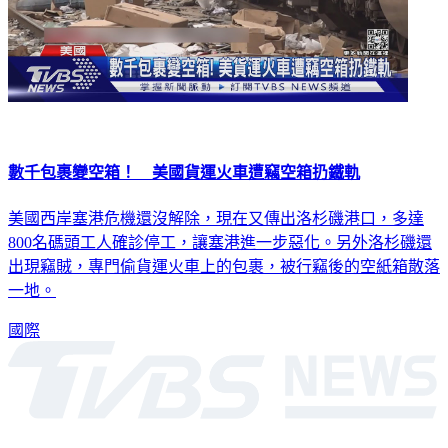
數千包裹變空箱！ 美國貨運火車遭竊空箱扔鐵軌
美國西岸塞港危機還沒解除，現在又傳出洛杉磯港口，多達
800名碼頭工人確診停工，讓塞港進一步惡化。另外洛杉磯還
出現竊賊，專門偷貨運火車上的包裹，被行竊後的空紙箱散落
一地。
國際