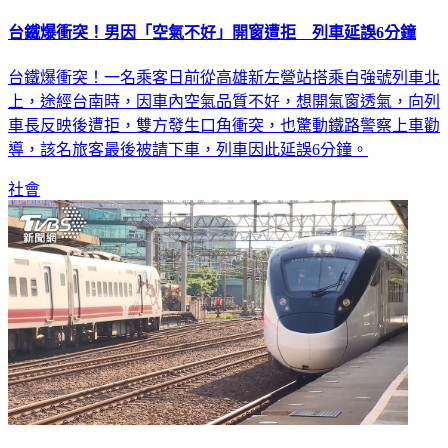
台鐵爆衝突！男因「空氣不好」開窗遭拒 列車延誤6分鐘
台鐵爆衝突！一名乘客日前從高雄新左營站搭乘自強號列車北
上，途經台南時，因車內空氣品質不好，想開氣窗透氣，向列
車長反映後遭拒，雙方發生口角衝突，也驚動鐵路警察上車勸
導，該名旅客最後被請下車，列車因此延誤6分鐘。
社會