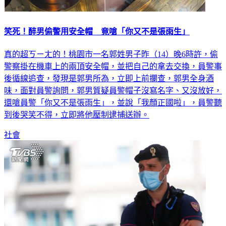
笑死！醉男偷警用安全帽 竟嗆「你又不是張雨生」
真的超ㄎㄧㄤ的！桃園市一名郭姓男子昨（14）晚6時許，偷
警察掛在機車上的兩頂安全帽，並把自己的拿去交換，員警事
後循線追查，發現是郭男所為，立即上前攔查，郭男全身酒
味，面對員警詢問，郭男質疑員警帽子沒寫名字、又沒放好，
還嗆員警「你又不是張雨生」，並說「我顏正國啦」，員警聽
到後哭笑不得，立即將他壓制逮捕送辦。
社會