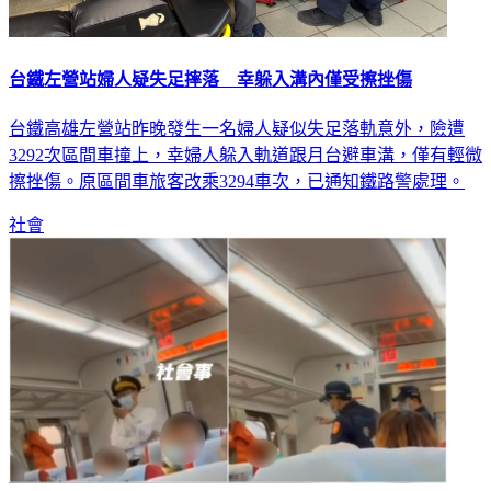
台鐵左營站婦人疑失足摔落 幸躲入溝內僅受擦挫傷
台鐵高雄左營站昨晚發生一名婦人疑似失足落軌意外，險遭
3292次區間車撞上，幸婦人躲入軌道跟月台避車溝，僅有輕微
擦挫傷。原區間車旅客改乘3294車次，已通知鐵路警處理。
社會