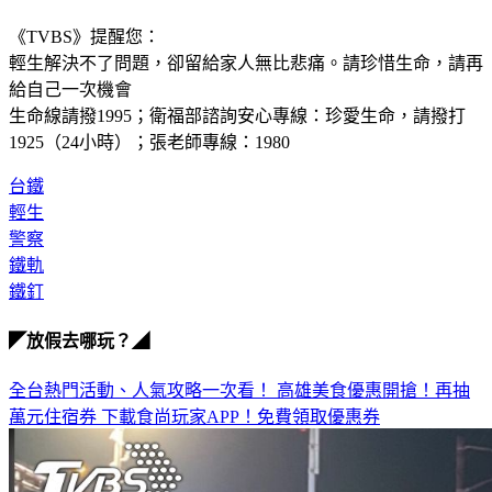
大礙，返回工作崗位。
《TVBS》提醒您：
輕生解決不了問題，卻留給家人無比悲痛。請珍惜生命，請再
給自己一次機會
生命線請撥1995；衛福部諮詢安心專線：珍愛生命，請撥打 
1925（24小時）；張老師專線：1980
台鐵
輕生
警察
鐵軌
鐵釘
◤放假去哪玩？◢
全台熱門活動、人氣攻略一次看！
高雄美食優惠開搶！再抽
萬元住宿券
下載食尚玩家APP！免費領取優惠券