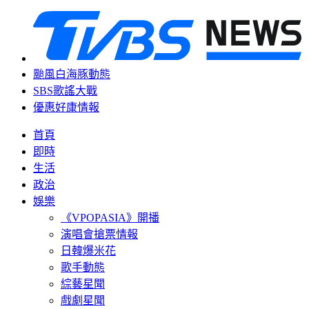
颱風白海豚動態
SBS歌謠大戰
優惠好康情報
首頁
即時
生活
政治
娛樂
《VPOPASIA》開播
演唱會搶票情報
日韓爆米花
歌手動態
綜藝星聞
戲劇星聞