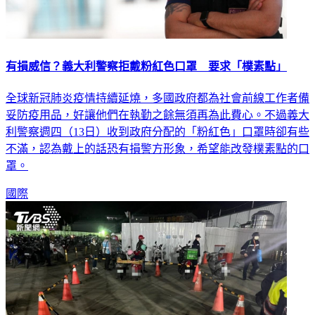
有損威信？義大利警察拒戴粉紅色口罩 要求「樸素點」
全球新冠肺炎疫情持續延燒，多國政府都為社會前線工作者備
妥防疫用品，好讓他們在執勤之餘無須再為此費心。不過義大
利警察週四（13日）收到政府分配的「粉紅色」口罩時卻有些
不滿，認為戴上的話恐有損警方形象，希望能改發樸素點的口
罩。
國際