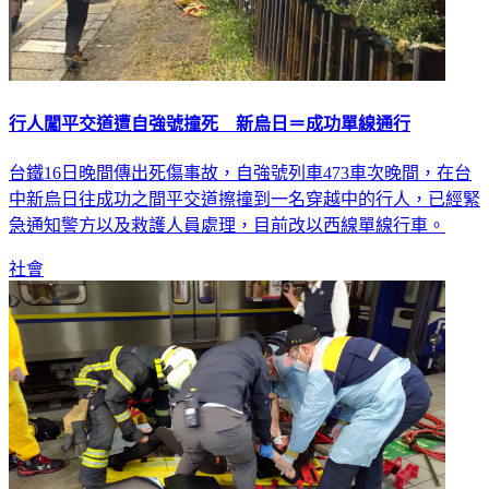
行人闖平交道遭自強號撞死 新烏日＝成功單線通行
台鐵16日晚間傳出死傷事故，自強號列車473車次晚間，在台
中新烏日往成功之間平交道擦撞到一名穿越中的行人，已經緊
急通知警方以及救護人員處理，目前改以西線單線行車。
社會