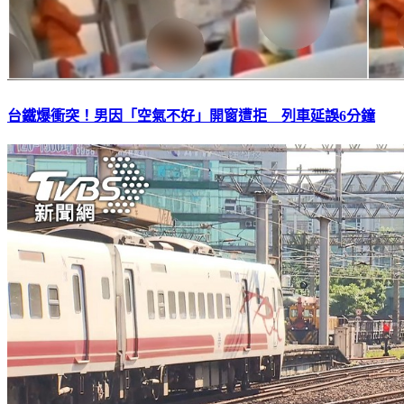
台鐵爆衝突！男因「空氣不好」開窗遭拒 列車延誤6分鐘