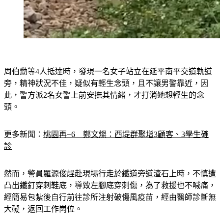
周伯勳等4人抵達時，發現一名女子站立在延平南平交道軌道
旁，精神狀況不佳，疑似有輕生念頭，且不讓男警靠近，因
此，警方派2名女警上前安撫其情緒，才打消她想輕生的念
頭。
更多新聞：
桃園再+6　鄭文燦：西堤群聚增3顧客、3學生確
診
然而，警員羅源俊趕赴現場行走於鐵道旁道渣石上時，不慎遭
凸出鐵釘穿刺鞋底，導致左腳底穿刺傷，為了救援也不喊痛，
經簡易包紮後自行前往診所注射破傷風疫苗，經由醫師診斷無