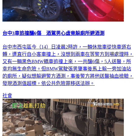
台中3車追撞釀6傷 酒駕男心虛竟躲廁所避酒測
台中市西屯區今（14）日凌晨2時許，一輛休旅車從快車道右
轉，遭直行自小客車撞上，沒想到兩車在等警方到場處理時，
又有一輛黑色BMW轎車追撞上來，一共釀6傷，5人送醫，所
幸均無生命危險。但BMW駕駛張男肇事後馬上躲一旁加油站
的廁所，疑似想躲避警方酒測，事後警方將他送醫抽血檢驗，
發現酒測值超標，依公共危險罪移送法辦。
社會