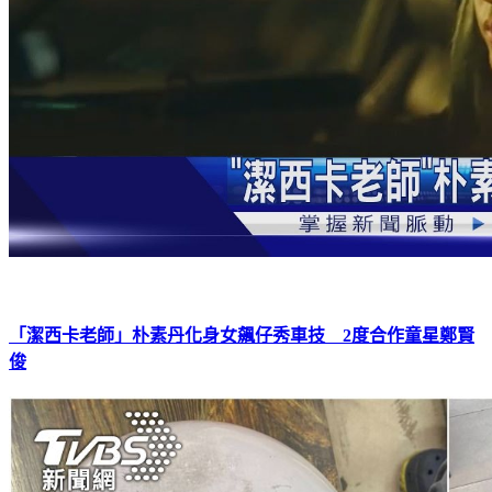
「潔西卡老師」朴素丹化身女飆仔秀車技 2度合作童星鄭賢
俊