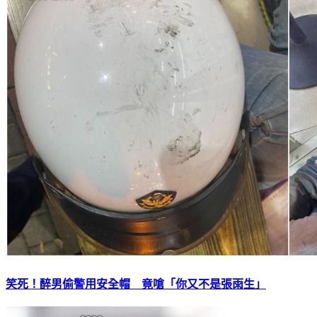
笑死！醉男偷警用安全帽 竟嗆「你又不是張雨生」