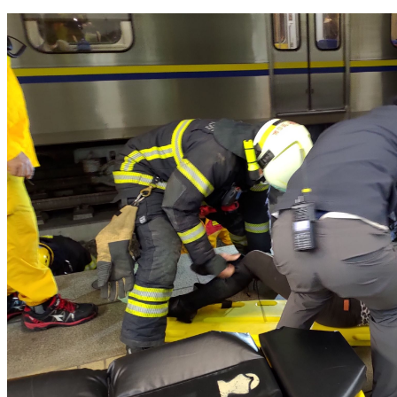
行人闖平交道遭自強號撞死 新烏日＝成功單線通行