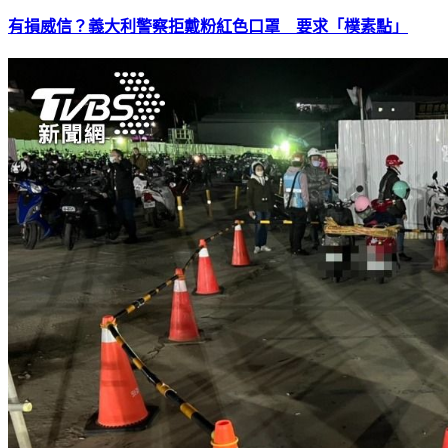
有損威信？義大利警察拒戴粉紅色口罩 要求「樸素點」