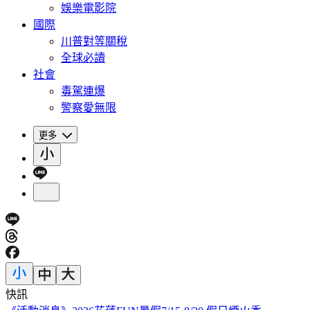
娛樂電影院
國際
川普對等關稅
全球必讀
社會
毒駕連爆
警察愛無限
更多
快訊