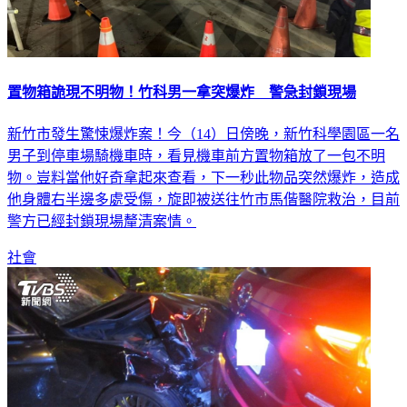
置物箱詭現不明物！竹科男一拿突爆炸 警急封鎖現場
新竹市發生驚悚爆炸案！今（14）日傍晚，新竹科學園區一名
男子到停車場騎機車時，看見機車前方置物箱放了一包不明
物。豈料當他好奇拿起來查看，下一秒此物品突然爆炸，造成
他身體右半邊多處受傷，旋即被送往竹市馬偕醫院救治，目前
警方已經封鎖現場釐清案情。
社會