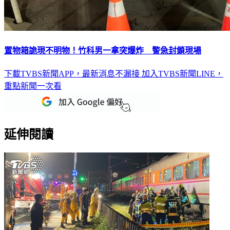
置物箱詭現不明物！竹科男一拿突爆炸 警急封鎖現場
下載TVBS新聞APP，最新消息不漏接
加入TVBS新聞LINE，
重點新聞一次看
延伸閱讀