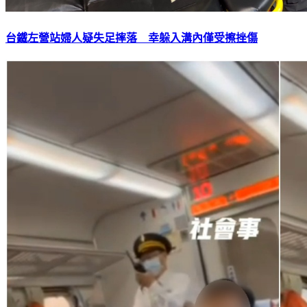
台鐵左營站婦人疑失足摔落 幸躲入溝內僅受擦挫傷