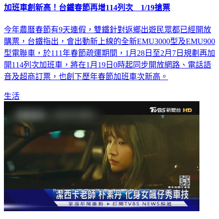
加班車創新高！台鐵春節再增114列次 1/19搶票
今年農曆春節有9天連假，雙鐵針對返鄉出遊民眾都已經開放
購票，台鐵指出，會出動新上線的全新EMU3000型及EMU900
型電聯車，於111年春節疏運期間，1月28日至2月7日規劃再加
開114列次加班車，將在1月19日0時起同步開放網路、電話語
音及超商訂票，也創下歷年春節加班車次新高。
生活