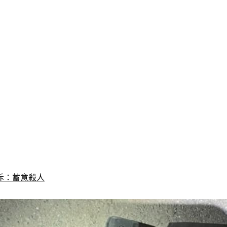
斥：蓄意殺人