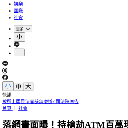
娛樂
國際
社會
更多
快訊
被選上國民法官該怎麼辦? 司法院廣告
首頁
｜
社會
落網畫面曝！持槍劫ATM百萬