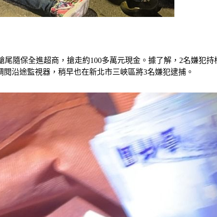
持槍尾隨保全進超商，搶走約100多萬元現金。據了解，2名嫌犯
調閱沿途監視器，稍早也在新北市三峽區將3名嫌犯逮捕。