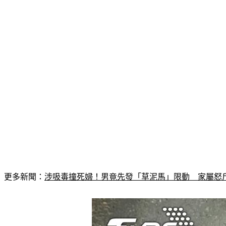
更多新聞：
涉吸毒撞死婦！男竟先發「草泥馬」限動　家屬怒