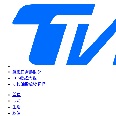
颱風白海豚動態
SBS歌謠大戰
沙拉油致癌物超標
首頁
即時
生活
政治