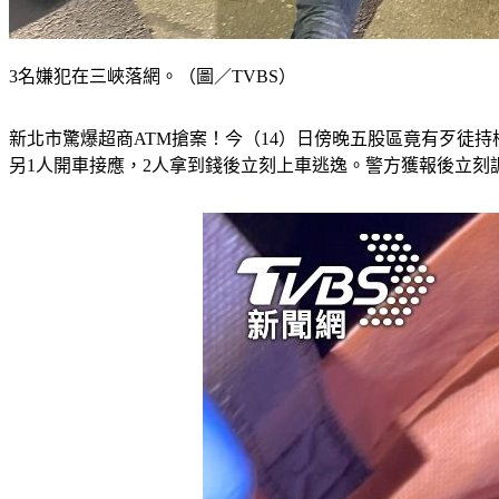
3名嫌犯在三峽落網。（圖／TVBS）
新北市驚爆超商ATM搶案！今（14）日傍晚五股區竟有歹徒
另1人開車接應，2人拿到錢後立刻上車逃逸。警方獲報後立刻