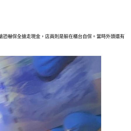
持槍恐嚇保全搶走現金，店員則是躲在櫃台自保。當時外頭還有