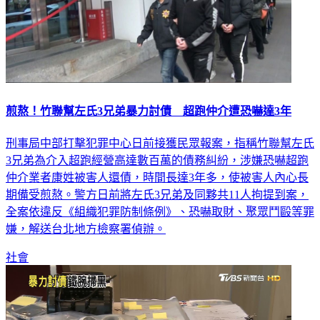
煎熬！竹聯幫左氏3兄弟暴力討債 超跑仲介遭恐嚇達3年
刑事局中部打擊犯罪中心日前接獲民眾報案，指稱竹聯幫左氏
3兄弟為介入超跑經營高達數百萬的債務糾紛，涉嫌恐嚇超跑
仲介業者康姓被害人還債，時間長達3年多，使被害人內心長
期備受煎熬。警方日前將左氏3兄弟及同夥共11人拘提到案，
全案依違反《組織犯罪防制條例》、恐嚇取財、聚眾鬥毆等罪
嫌，解送台北地方檢察署偵辦。
社會