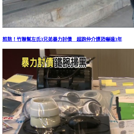
煎熬！竹聯幫左氏3兄弟暴力討債 超跑仲介遭恐嚇達3年