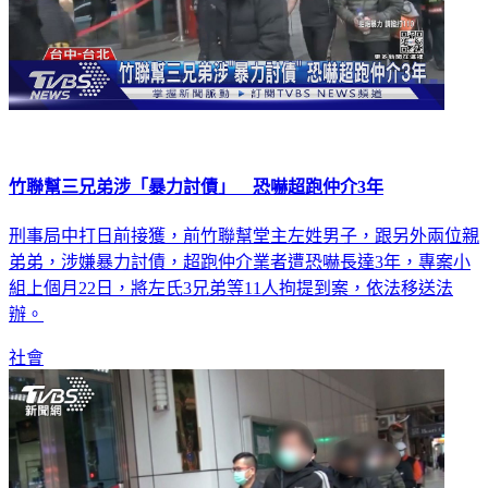
竹聯幫三兄弟涉「暴力討債」 恐嚇超跑仲介3年
刑事局中打日前接獲，前竹聯幫堂主左姓男子，跟另外兩位親
弟弟，涉嫌暴力討債，超跑仲介業者遭恐嚇長達3年，專案小
組上個月22日，將左氏3兄弟等11人拘提到案，依法移送法
辦。
社會