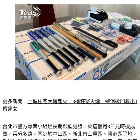
更多新聞：
土城住宅大樓起火！3樓狂竄火煙　警消破門救出1
昏迷女
台北市警方專案小組經長期跟監蒐證，於這個月8日見時機成
熟，兵分多路，同步於中山區、新北市三重區、蘆洲區等地，