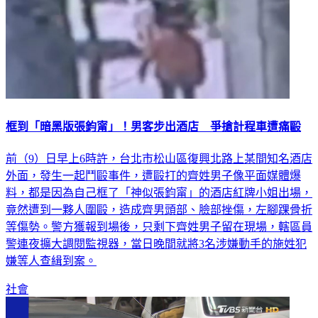
框到「暗黑版張鈞甯」！男客步出酒店 爭搶計程車遭痛毆
前（9）日早上6時許，台北市松山區復興北路上某間知名酒店
外面，發生一起鬥毆事件，遭毆打的齊姓男子像平面媒體爆
料，都是因為自己框了「神似張鈞甯」的酒店紅牌小姐出場，
竟然遭到一夥人圍毆，造成齊男頭部、臉部挫傷，左腳踝骨折
等傷勢。警方獲報到場後，只剩下齊姓男子留在現場，轄區員
警連夜擴大調閱監視器，當日晚間就將3名涉嫌動手的施姓犯
嫌等人查緝到案。
社會