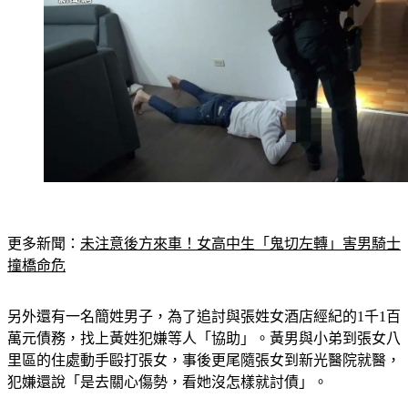
更多新聞：
未注意後方來車！女高中生「鬼切左轉」害男騎士
撞橋命危
另外還有一名簡姓男子，為了追討與張姓女酒店經紀的1千1百
萬元債務，找上黃姓犯嫌等人「協助」。黃男與小弟到張女八
里區的住處動手毆打張女，事後更尾隨張女到新光醫院就醫，
犯嫌還說「是去關心傷勢，看她沒怎樣就討債」。