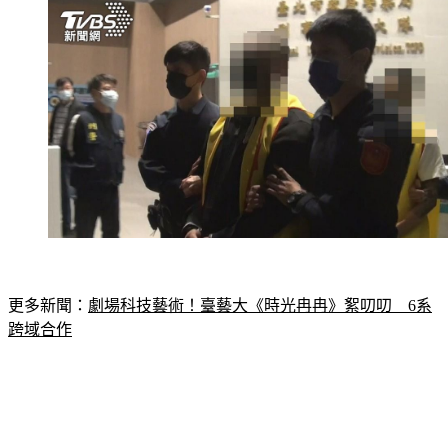
更多新聞：
劇場科技藝術！臺藝大《時光冉冉》絮叨叨　6系
跨域合作