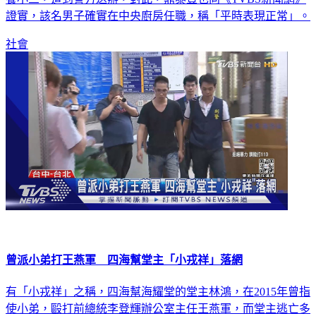
證實，該名男子確實在中央廚房任職，稱「平時表現正常」。
社會
曾派小弟打王燕軍 四海幫堂主「小戎祥」落網
有「小戎祥」之稱，四海幫海耀堂的堂主林鴻，在2015年曾指
使小弟，毆打前總統李登輝辦公室主任王燕軍，而堂主逃亡多