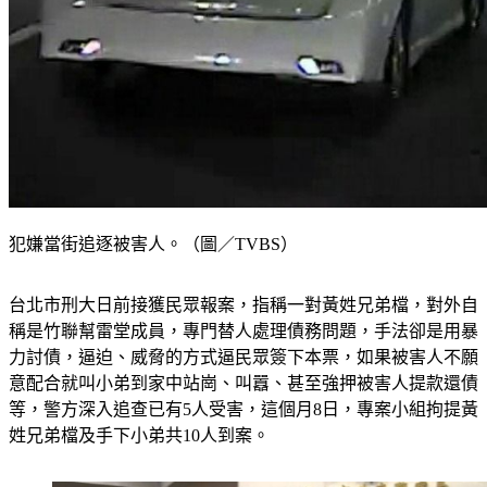
犯嫌當街追逐被害人。（圖／TVBS）
台北市刑大日前接獲民眾報案，指稱一對黃姓兄弟檔，對外自
稱是竹聯幫雷堂成員，專門替人處理債務問題，手法卻是用暴
力討債，逼迫、威脅的方式逼民眾簽下本票，如果被害人不願
意配合就叫小弟到家中站崗、叫囂、甚至強押被害人提款還債
等，警方深入追查已有5人受害，這個月8日，專案小組拘提黃
姓兄弟檔及手下小弟共10人到案。