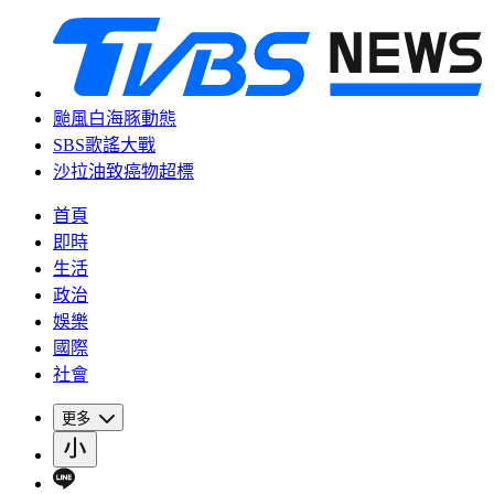
颱風白海豚動態
SBS歌謠大戰
沙拉油致癌物超標
首頁
即時
生活
政治
娛樂
國際
社會
更多