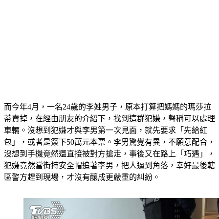
而今年4月，一名24歲的李姓男子，原本打算把媽媽的瑪莎拉
蒂賣掉，在經由朋友的介紹下，找到這群犯嫌，聲稱可以處理
車輛。沒想到犯嫌才與李男第一次見面，就先要求「先給紅
包」，或者是簽下50萬元本票。李男驚覺有異，不願意配合，
沒想到手機竟然還直接被對方搶走，事後又在路上「巧遇」，
犯嫌竟然當街持安全帽追著李男，把人逼到角落，幸好最後轄
區警方趕到現場，才沒有釀成更嚴重的糾紛。