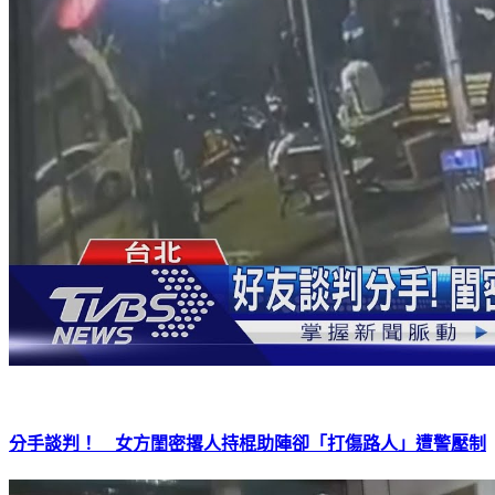
分手談判！ 女方閨密撂人持棍助陣卻「打傷路人」遭警壓制