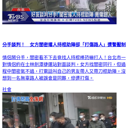
分手談判！ 女方閨密撂人持棍助陣卻「打傷路人」遭警壓制
情侶鬧分手，閨密看不下去竟找人持棍棒恐嚇打人！台北市一
對情侶約在士林劍潭捷運站對面談判，女方找閨密同行，但過
程中閨密氣不過，打電話叫自己的男友帶人又帶刀棍助陣，沒
想到一名無辜路人被誤會是同夥，慘遭打傷。
社會