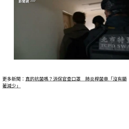
更多新聞：
真的抗菌嗎？消保官查口罩　肺炎桿菌竟「沒有顯
著減少」