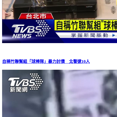
自稱竹聯幫組「球棒隊」暴力討債 北警逮10人