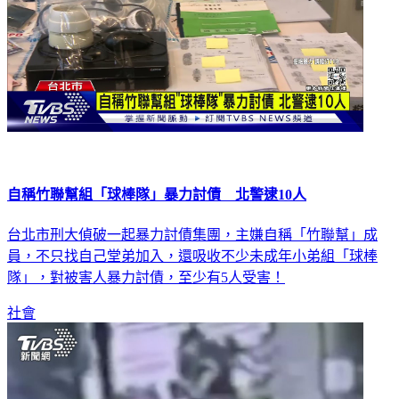
自稱竹聯幫組「球棒隊」暴力討債 北警逮10人
台北市刑大偵破一起暴力討債集團，主嫌自稱「竹聯幫」成
員，不只找自己堂弟加入，還吸收不少未成年小弟組「球棒
隊」，對被害人暴力討債，至少有5人受害！
社會