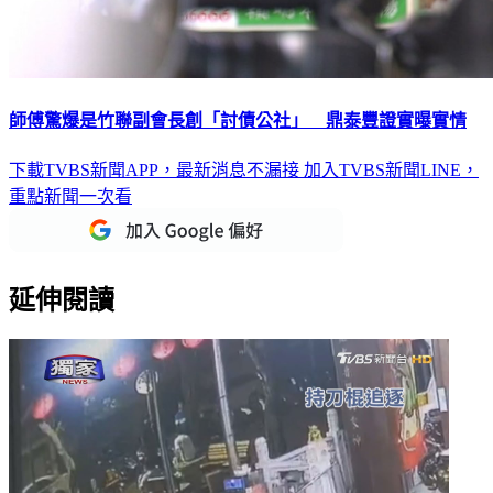
師傅驚爆是竹聯副會長創「討債公社」 鼎泰豐證實曝實情
下載TVBS新聞APP，最新消息不漏接
加入TVBS新聞LINE，
重點新聞一次看
延伸閱讀