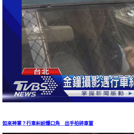
如來神掌？行車糾紛爆口角 出手拍碎車窗