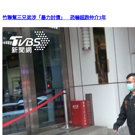
竹聯幫三兄弟涉「暴力討債」 恐嚇超跑仲介3年