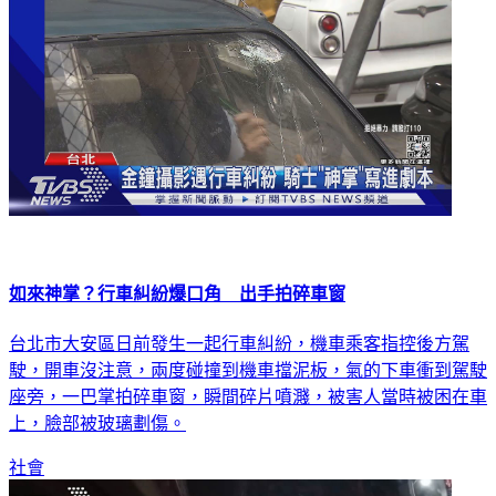
如來神掌？行車糾紛爆口角 出手拍碎車窗
台北市大安區日前發生一起行車糾紛，機車乘客指控後方駕
駛，開車沒注意，兩度碰撞到機車擋泥板，氣的下車衝到駕駛
座旁，一巴掌拍碎車窗，瞬間碎片噴濺，被害人當時被困在車
上，臉部被玻璃劃傷。
社會