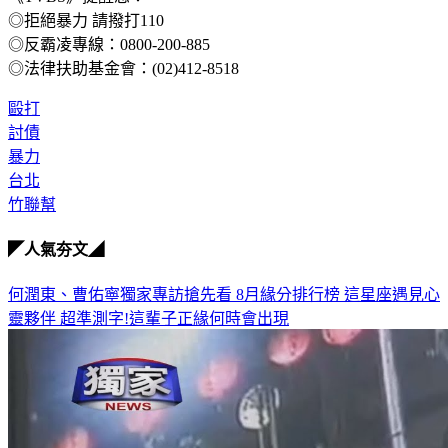
◎拒絕暴力 請撥打110
◎反霸凌專線：0800-200-885
◎法律扶助基金會：(02)412-8518
毆打
討債
暴力
台北
竹聯幫
◤人氣夯文◢
何潤東、曹佑寧獨家專訪搶先看
8月緣分排行榜 這星座遇見心
靈夥伴
超準測字!這輩子正緣何時會出現