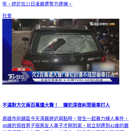
年，終於在21日凌晨遭警方逮捕。
社會
不滿對方欠兩百萬還大聲！ 嫌犯深夜糾眾砸車打人
高雄市前鎮區今天清晨將近兩點時，發生一起暴力擄人事件，
48歲的翁姓男子搭乘友人車子才剛到家，就立刻遭到42歲的嚴