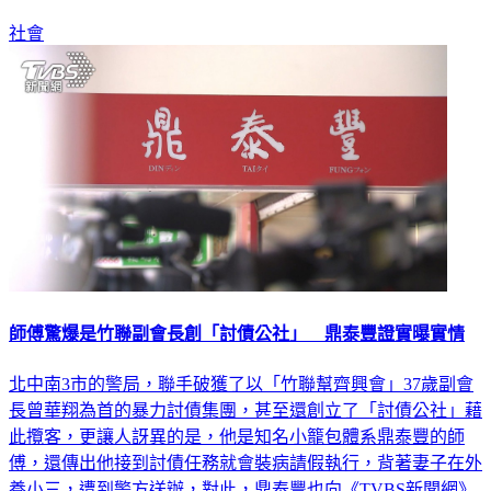
社會
師傅驚爆是竹聯副會長創「討債公社」 鼎泰豐證實曝實情
北中南3市的警局，聯手破獲了以「竹聯幫齊興會」37歲副會
長曾華翔為首的暴力討債集團，甚至還創立了「討債公社」藉
此攬客，更讓人訝異的是，他是知名小籠包體系鼎泰豐的師
傅，還傳出他接到討債任務就會裝病請假執行，背著妻子在外
養小三，遭到警方送辦，對此，鼎泰豐也向《TVBS新聞網》