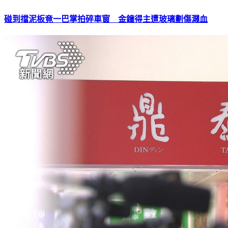
碰到擋泥板竟一巴掌拍碎車窗 金鐘得主遭玻璃劃傷濺血