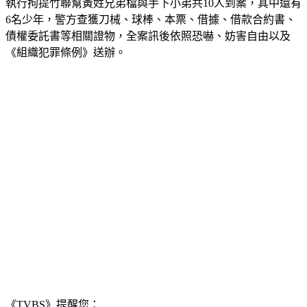
執行拘提竹聯幫黃姓兄弟檔與手下小弟共10人到案，其中還有
6名少年，警方查獲刀械、球棒、本票、借據、借款合約書、
債權委託書等相關證物，全案訊後依照恐嚇、妨害自由以及
《組織犯罪條例》送辦。
《TVBS》提醒您：