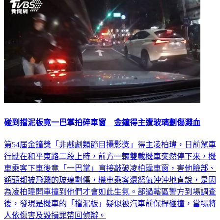
碰到擋泥板竟一巴掌拍碎車窗 金鐘得主遭玻璃劃傷濺血
第54屆金鐘獎「非戲劇類節目攝影獎」得主凌柏瑋，日前駕車
行駛在和平東路二段上時，前方一輛雙載機車突然停下來，機
車乘客下車後竟「一巴掌」直接敲破凌柏瑋車窗，害他臉部、
額頭都被飛濺的玻璃劃傷，機車乘客還怒氣沖沖地直說，是因
為凌柏瑋開車撞到他們才會如此生氣。部過轄區警方到場調查
後，發現是機車的「擋泥板」疑似被汽車前保桿碰撞，當場將
人依傷害及毀損罪帶回偵辦。