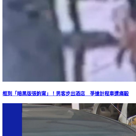
框到「暗黑版張鈞甯」！男客步出酒店 爭搶計程車遭痛毆