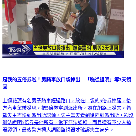
是我的五倍券啦！男騎車放口袋掉出 「嘸從證明」等3天領
回
上週花蓮有名男子騎車經過路口，放在口袋的5倍券掉落，後
方汽車駕駛發現，把5倍券拿到派出所，還在網路上發文，希
望失主盡快到派出所認領。失主當天看到後趕到派出所，卻沒
辦法證明5倍券是他所有，當下無法認領，而且還有不少人搶
著認領，最後警方擴大調閱監視器才確認失主身分。
生活