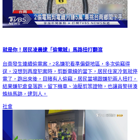
就是你！居民凌晨逮「偷電賊」馬路扭打翻滾
台南發生連續偷電案，2名嫌犯看準偏僻地區，多次偷竊得
逞，沒想到再度犯案時，剪斷電線的當下，居民住家冷氣就停
電了，跑出來後，目睹有人偷竊，居民當場跟嫌犯兩人扭打，
結果嫌犯倉皇落跑，留下機車、油壓剪等證物，也讓員警拼湊
蛛絲馬跡，逮到人。
社會