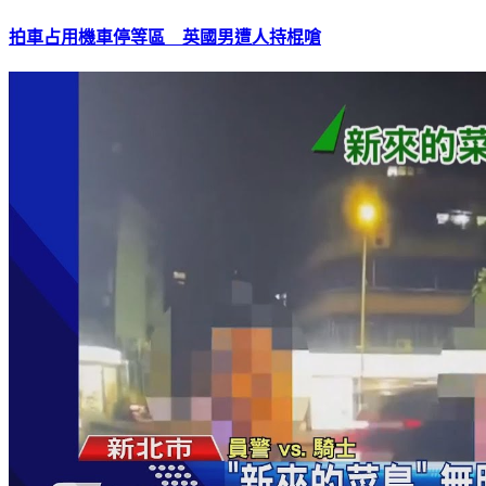
拍車占用機車停等區 英國男遭人持棍嗆