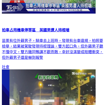
拍車占用機車停等區 英國男遭人持棍嗆
苗栗有位外籍男子，騎車去上班時，發現有台車違規，拍照要
檢舉，結果被駕駛發現持棍理論，雙方起口角，但外籍男子聽
不懂中文，雙方雞同鴨講不歡而散，幸好沒演變成肢體衝突，
但外籍男子還是嚇到報警
社會