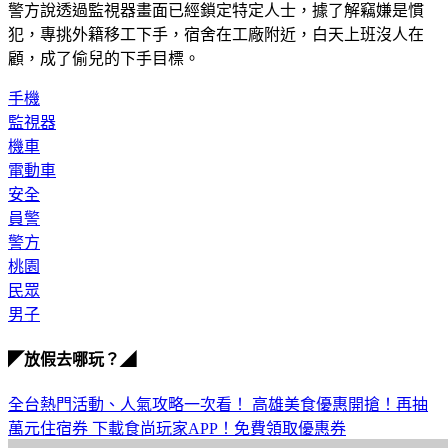
犯，專挑外籍移工下手，宿舍在工廠附近，白天上班沒人在
顧，成了偷兒的下手目標。
手機
監視器
機車
電動車
安全
員警
警方
桃園
民眾
男子
◤放假去哪玩？◢
全台熱門活動、人氣攻略一次看！
高雄美食優惠開搶！再抽
萬元住宿券
下載食尚玩家APP！免費領取優惠券