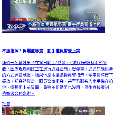
不服指揮！男爆氣辱罵 動手推員警遭上銬
新竹一名劉姓男子在30日晚上8點多，也想到光臨藝術節參
觀，因為現場剛好正在進行道路管制，想停車，通通只能用牽
的方式進管制區，結果他原本還聽從員警指示，牽車到騎樓下
擺放，卻突然爆走，跟員警爆衝突，甚至看到有人拿手機在拍
他，還想衝上前質問，員警不斷勸阻也沒用，最後直接壓制，
依妨害公務送辦。
社會