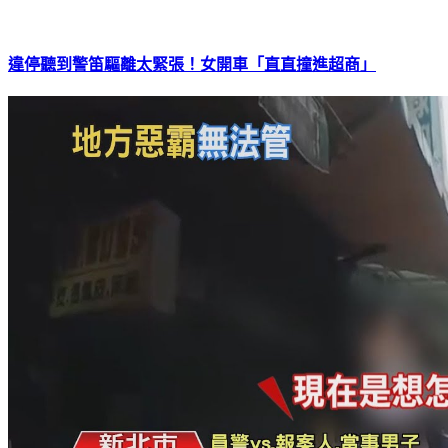
違停聽到警笛驅離太緊張！女開車「直直撞進超商」