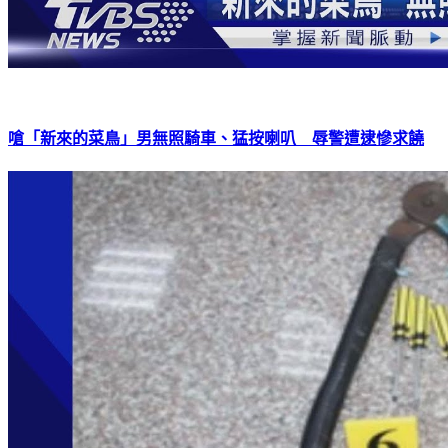
嗆「新來的菜鳥」男無照騎車、猛按喇叭 辱警遭逮慘求饒