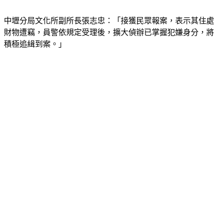
中壢分局文化所副所長張志忠：「接獲民眾報案，表示其住處
財物遭竊，員警依規定受理後，擴大偵辦已掌握犯嫌身分，將
積極追緝到案。」
警方說透過監視器畫面已經鎖定特定人士，據了解竊嫌是慣