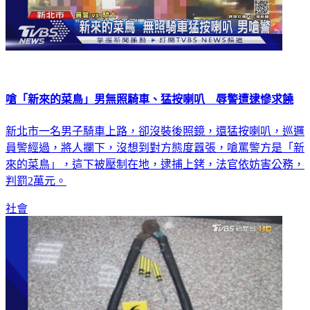
嗆「新來的菜鳥」男無照騎車、猛按喇叭 辱警遭逮慘求饒
新北市一名男子騎車上路，卻沒裝後照鏡，還猛按喇叭，巡邏
員警經過，將人攔下，沒想到對方態度囂張，嗆罵警方是「新
來的菜鳥」，這下被壓制在地，逮捕上銬，法官依妨害公務，
判罰2萬元。
社會