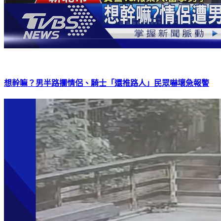
想幹嘛？男半路攔情侶、騎士「還推路人」民眾嚇壞急報警