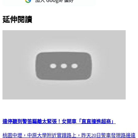
延伸閱讀
違停聽到警笛驅離太緊張！女開車「直直撞進超商」
桃園中壢，中原大學附近實踐路上，昨天20日警車發現路邊違
停了兩輛轎車，鳴笛驅離，但一輛黑車駕駛疑似一時太緊張，