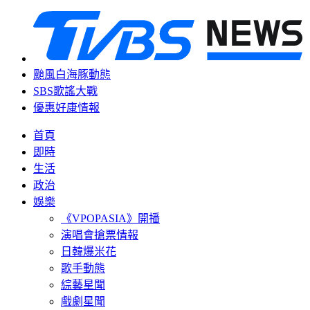
颱風白海豚動態
SBS歌謠大戰
優惠好康情報
首頁
即時
生活
政治
娛樂
《VPOPASIA》開播
演唱會搶票情報
日韓爆米花
歌手動態
綜藝星聞
戲劇星聞