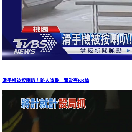
滑手機被按喇叭！路人嗆聲 駕駛亮BB槍