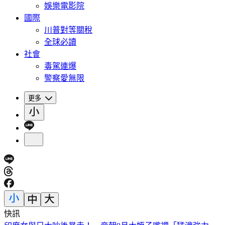
娛樂電影院
國際
川普對等關稅
全球必讀
社會
毒駕連爆
警察愛無限
更多
快訊