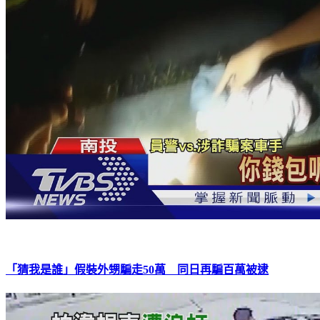
「猜我是誰」假裝外甥騙走50萬 同日再騙百萬被逮