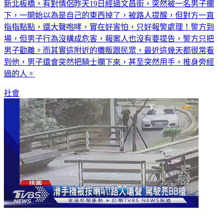
下，一開始以為是自己的東西掉了，被路人提醒，但對方一直
指指點點，還大聲咆哮，實在好害怕，只好報警處理！警方到
場，但男子行為沒構成危害，報案人也沒有要提告，警方只把
男子勸離。而其實這附近的攤販跟民眾，最近這幾天都很常看
到他，男子還會突然把騎士攔下來，甚至突然用手，推身旁經
過的人。
社會