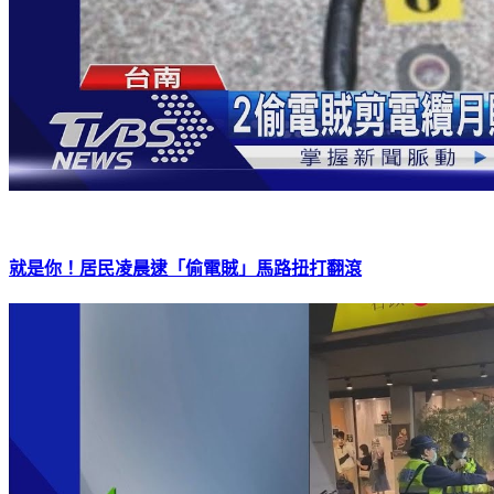
就是你！居民凌晨逮「偷電賊」馬路扭打翻滾