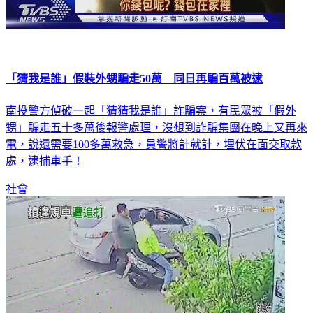
「猜我是誰」假裝外甥騙走50萬 同日再騙百萬被逮
南投警方偵破一起「猜猜我是誰」詐騙案，有民眾被「假外
甥」騙走五十多萬後報警處理，沒想到詐騙集團在晚上又再來
電，說還需要100多萬救急，員警將計就計，埋伏在面交取款
處，逮捕車手！
社會