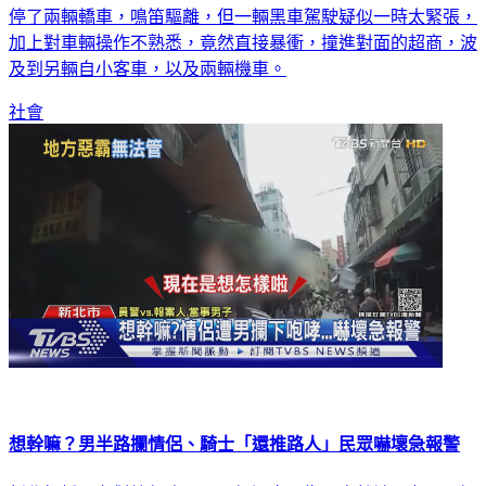
加上對車輛操作不熟悉，竟然直接暴衝，撞進對面的超商，波
及到另輛自小客車，以及兩輛機車。
社會
想幹嘛？男半路攔情侶、騎士「還推路人」民眾嚇壞急報警
新北板橋，有對情侶昨天19日經過文昌街，突然被一名男子攔