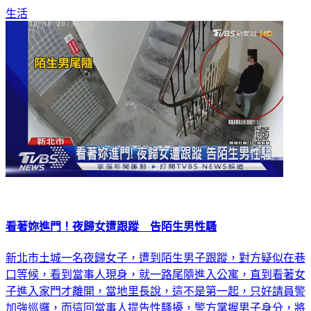
看著妳進門！夜歸女遭跟蹤 告陌生男性騷
新北市土城一名夜歸女子，遭到陌生男子跟蹤，對方疑似在巷
口等候，看到當事人現身，就一路尾隨進入公寓，直到看著女
子進入家門才離開，當地里長說，這不是第一起，只好請員警
加強巡邏，而這回當事人提告性騷擾，警方掌握男子身分，將
通知他到案說明。