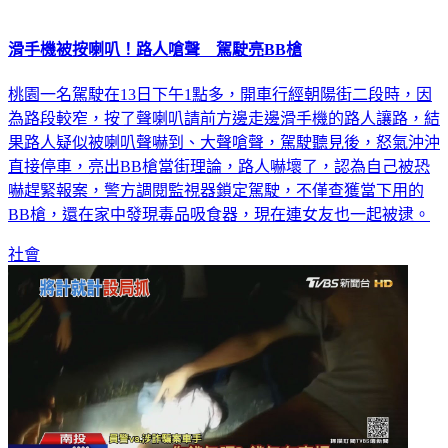
滑手機被按喇叭！路人嗆聲 駕駛亮BB槍
桃園一名駕駛在13日下午1點多，開車行經朝陽街二段時，因
為路段較窄，按了聲喇叭請前方邊走邊滑手機的路人讓路，結
果路人疑似被喇叭聲嚇到、大聲嗆聲，駕駛聽見後，怒氣沖沖
直接停車，亮出BB槍當街理論，路人嚇壞了，認為自己被恐
嚇趕緊報案，警方調閱監視器鎖定駕駛，不僅查獲當下用的
BB槍，還在家中發現毒品吸食器，現在連女友也一起被逮。
社會