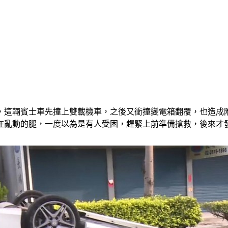
，這輛賓士車先撞上雙載機車，之後又衝撞變電箱翻覆，也造成
在亂動的腿，一度以為是有人受困，趕緊上前準備搶救，後來才發