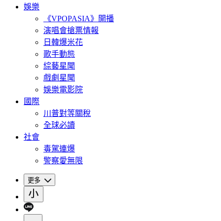
娛樂
《VPOPASIA》開播
演唱會搶票情報
日韓爆米花
歌手動態
綜藝星聞
戲劇星聞
娛樂電影院
國際
川普對等關稅
全球必讀
社會
毒駕連爆
警察愛無限
更多