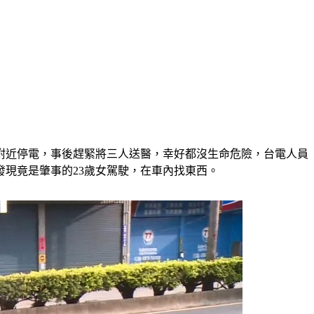
附近停電，事後趕緊將三人送醫，幸好都沒生命危險，台電人員
現竟是肇事的23歲女駕駛，在車內找東西。