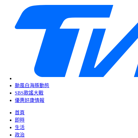
颱風白海豚動態
SBS歌謠大戰
優惠好康情報
首頁
即時
生活
政治