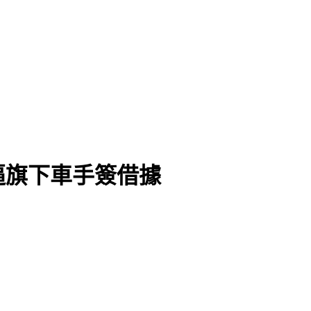
逼旗下車手簽借據