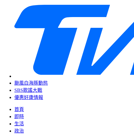
颱風白海豚動態
SBS歌謠大戰
優惠好康情報
首頁
即時
生活
政治