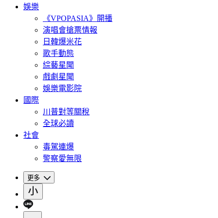
娛樂
《VPOPASIA》開播
演唱會搶票情報
日韓爆米花
歌手動態
綜藝星聞
戲劇星聞
娛樂電影院
國際
川普對等關稅
全球必讀
社會
毒駕連爆
警察愛無限
更多