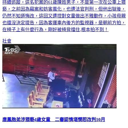
持續追蹤，這名犯案的61歲陳姓男子，不是第一次在公車上猥
褻，之前因為竊案和妨害風化，也遭法官判刑，但他出獄後，
仍然不知道悔改，這回又遭控對女童做出不雅動作，小孩母親
也還沒決定提告，因為客運車內後方的監視器，是朝前方拍，
在椅子上有什麼行為，剛好被椅背擋住,根本拍不到！
社會
唐鳳胞弟涉猥褻4歲女童 二審認情堪憫恕改判10月