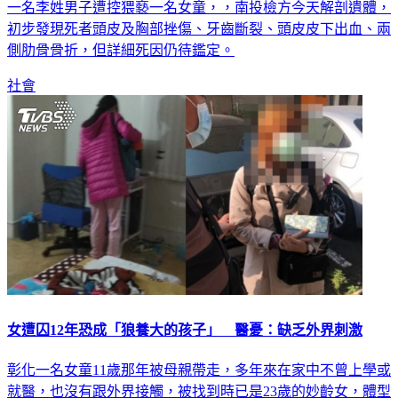
一名李姓男子遭控猥褻一名女童，，南投檢方今天解剖遺體，
初步發現死者頭皮及胸部挫傷、牙齒斷裂、頭皮皮下出血、兩
側肋骨骨折，但詳細死因仍待鑑定。
社會
女遭囚12年恐成「狼養大的孩子」 醫憂：缺乏外界刺激
彰化一名女童11歲那年被母親帶走，多年來在家中不曾上學或
就醫，也沒有跟外界接觸，被找到時已是23歲的妙齡女，體型