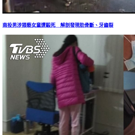
南投男涉猥褻女童遭毆死 解剖發現肋骨斷、牙齒裂