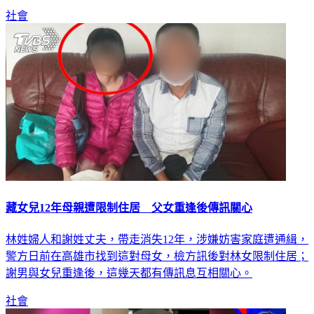
社會
藏女兒12年母親遭限制住居 父女重逢後傳訊關心
林姓婦人和謝姓丈夫，帶走消失12年，涉嫌妨害家庭遭通緝，
警方日前在高雄市找到這對母女，檢方訊後對林女限制住居；
謝男與女兒重逢後，這幾天都有傳訊息互相關心。
社會