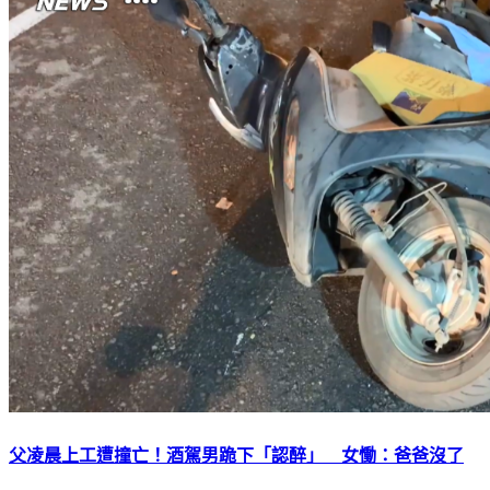
父凌晨上工遭撞亡！酒駕男跪下「認醉」 女慟：爸爸沒了