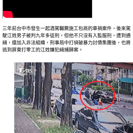
三年前台中市發生一起酒駕輾斃施工包商的車禍案件，後來駕
駛江姓男子被判九年多徒刑，但他不只沒有入監服刑，遭到通
緝，還加入非法組織，刑事局中打偵破暴力討債集團後，也將
逃到屏東打零工的江姓嫌犯緝捕歸案。