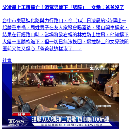
父凌晨上工遭撞亡！酒駕男跪下「認醉」 女慟：爸爸沒了
台中市東區進化路與力行路口，今（14）日凌晨約3時傳出一
起嚴重車禍，周姓男子在友人家聚會喝酒後，獨自開車返家，
結果在行經路口時，當場將欲右轉的林姓騎士撞飛，他知鑄下
大錯一度腿軟跪下，但一切已無法挽回，遭撞騎士的女兒聽聞
噩耗又氣又傷心「爸爸就這樣沒了」。
社會