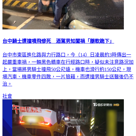
台中騎士遭撞噴飛慘死 酒駕男知闖禍「腿軟跪下」
台中市東區進化路與力行路口，今（14）日凌晨約3時傳出一
起嚴重車禍，一輛黑色轎車在行經路口時，疑似未注意路況加
上，當場將男騎士撞飛50公尺遠，機車也滑行約150公尺，現
場汽車、機車零件四散，一片狼藉，而遭撞男騎士送醫後仍不
治。
社會