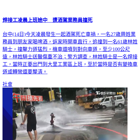
焊接工凌晨上班途中 遭酒駕業務員撞死
台中(14日)今天凌晨發生一起酒駕死亡車禍，一名27歲周姓業
務員到朋友家喝啤酒，返家時開車直行，追撞到一名61歲林姓
騎士，撞擊力道猛烈，機車還噴到對向車道，至少100公尺
遠，林姓騎士送醫傷重不治；警方調查，林姓騎士是一名焊接
工，當時正要出門到大里工業區上班，至於當時是否有變換車
道或轉彎還要釐清。
社會