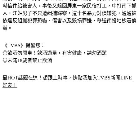
嚇信件給被害人，事後又躲回屏東一家民宿打工，中打南下抓
人，江姓男子不只遭緝捕歸案，這十名暴力討債嫌犯，通通被
依違反組織犯罪恐嚇、傷害以及毀損罪嫌，移送南投地檢署偵
辦。
《TVBS》提醒您：
◎飲酒勿開車！飲酒過量，有害健康，請勿酒駕
◎未滿18歲者禁止飲酒
最HOT話題在這！想跟上時事，快點我加入TVBS新聞LINE
好友！