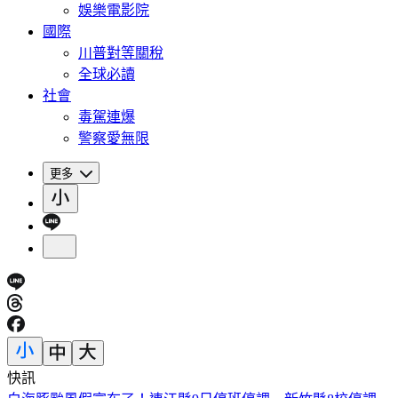
娛樂電影院
國際
川普對等關稅
全球必讀
社會
毒駕連爆
警察愛無限
更多
快訊