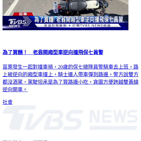
為了買麵！ 老翁開廂型車逆向撞飛保七員警
苗栗發生一起對撞車禍，20歲的保七總隊員警騎車去上班，路
上被逆向的廂型車撞上，騎士連人帶車彈到路邊，警方說雙方
都沒酒駕，駕駛坦承是為了買路邊小吃，貪圖方便跨越雙黃線
逆向開車。
社會