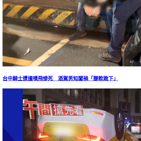
台中騎士遭撞噴飛慘死 酒駕男知闖禍「腿軟跪下」