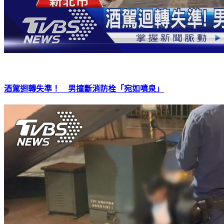
酒駕迴轉失準！ 男撞斷消防栓「宛如噴泉」