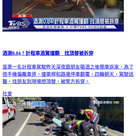
酒測0.84！計程車酒駕撞翻 找頂替被拆穿
苗栗一名計程車駕駛昨天深夜跟朋友喝酒之後開車返家，為了
撿手機偏離車道，撞電桿和路邊停車翻覆，四輪朝天，駕駛送
醫，找朋友到現場想頂替，被警方拆穿。
社會