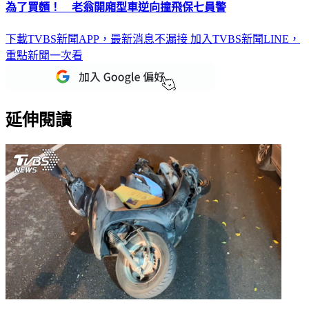
為了買麵！ 老翁開廂型車逆向撞飛保七員警
下載TVBS新聞APP，最新消息不漏接
加入TVBS新聞LINE，
重點新聞一次看
延伸閱讀