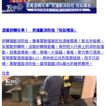
酒駕迴轉失準！ 男撞斷消防栓「宛如噴泉」
迴轉撞斷消防栓，肇事駕駛還被抓包酒後開車！新北市板橋，
有駕駛迴轉時，沒取好轉彎距離，竟然把人行道上的消防栓撞
斷，就像是噴泉一樣，現場一片狼藉。事後，警方進行酒測，
發現駕駛酒測值達0.23，將他依公共危險罪送辦，但不只這
樣，駕駛撞毀消防栓，還得面臨3到4萬元的維修費用。
社會