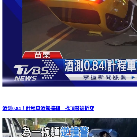
酒測0.84！計程車酒駕撞翻 找頂替被拆穿