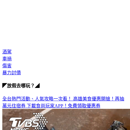
酒駕
車禍
傷害
暴力討債
◤放假去哪玩？◢
全台熱門活動、人氣攻略一次看！
高雄美食優惠開搶！再抽
萬元住宿券
下載食尚玩家APP！免費領取優惠券