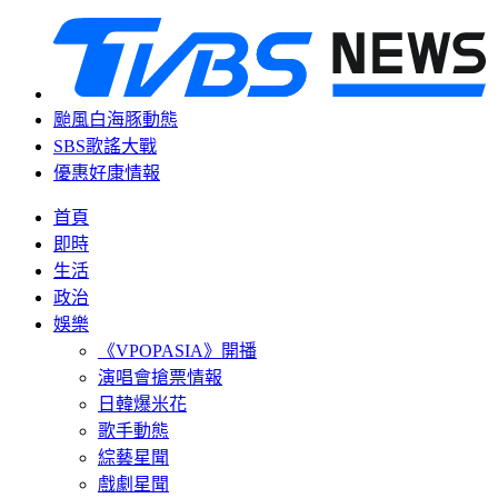
颱風白海豚動態
SBS歌謠大戰
優惠好康情報
首頁
即時
生活
政治
娛樂
《VPOPASIA》開播
演唱會搶票情報
日韓爆米花
歌手動態
綜藝星聞
戲劇星聞