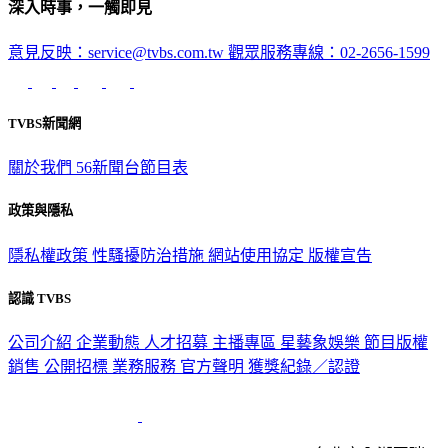
深入時事，一觸即見
意見反映：service@tvbs.com.tw
觀眾服務專線：02-2656-1599
TVBS新聞網
關於我們
56新聞台節目表
政策與隱私
隱私權政策
性騷擾防治措施
網站使用協定
版權宣告
認識 TVBS
公司介紹
企業動態
人才招募
主播專區
星藝象娛樂
節目版權
銷售
公開招標
業務服務
官方聲明
獲獎紀錄／認證