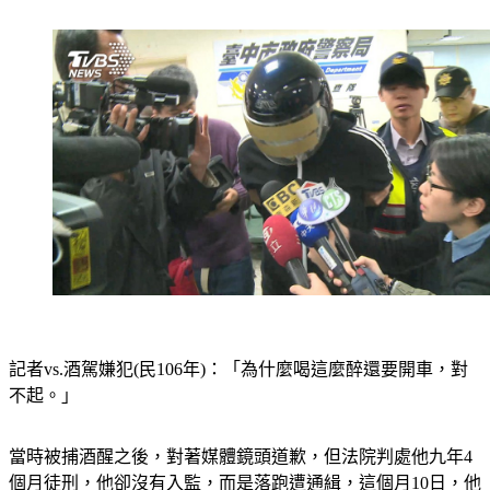
記者vs.酒駕嫌犯(民106年)：「為什麼喝這麼醉還要開車，對
不起。」
當時被捕酒醒之後，對著媒體鏡頭道歉，但法院判處他九年4
個月徒刑，他卻沒有入監，而是落跑遭通緝，這個月10日，他