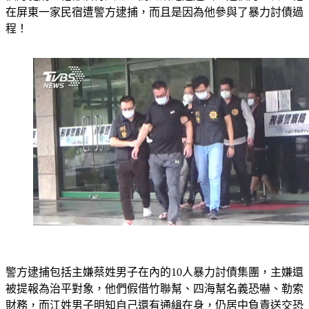
在屏東一家民宿遭警方逮捕，而且是因為他參與了暴力討債過
程！
警方逮捕包括主嫌蔡姓男子在內的10人暴力討債集團，主嫌還
被提報為治平對象，他們假借竹聯幫、四海幫名義恐嚇、勒索
財務，而江姓男子明知自己還有通緝在身，仍居中負責送交恐