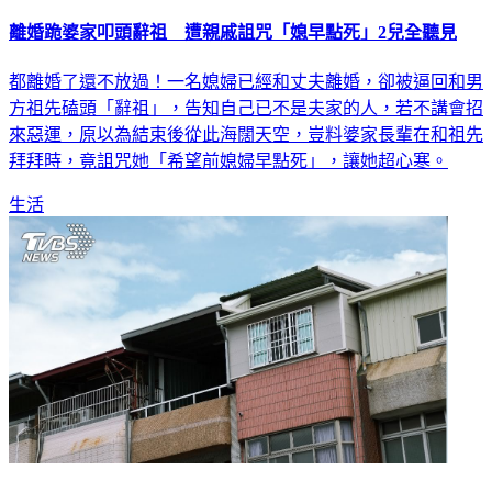
離婚跪婆家叩頭辭祖 遭親戚詛咒「媳早點死」2兒全聽見
都離婚了還不放過！一名媳婦已經和丈夫離婚，卻被逼回和男
方祖先磕頭「辭祖」，告知自己已不是夫家的人，若不講會招
來惡運，原以為結束後從此海闊天空，豈料婆家長輩在和祖先
拜拜時，竟詛咒她「希望前媳婦早點死」，讓她超心寒。
生活