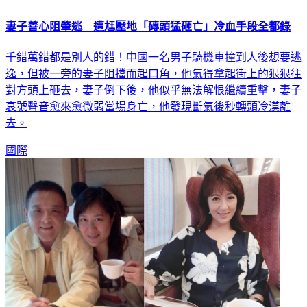
妻子善心阻肇逃 遭尪壓地「磚頭猛砸亡」冷血手段全都錄
千錯萬錯都是別人的錯！中國一名男子騎機車撞到人後想要逃
逸，但被一旁的妻子阻擋而起口角，他氣得拿起街上的狠狠往
對方頭上砸去，妻子倒下後，他似乎無法解恨繼續重擊，妻子
哀號聲音愈來愈微弱當場身亡，他發現斷氣後秒轉頭冷漠離
去。
國際