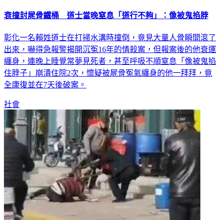
衰撞封屍骨鐵桶 道士當晚窒息「道行不夠」：像被鬼掐脖
彰化一名賴姓道士在打掃水溝時撞倒，竟見大量人骨瞬間滾了
出來，嚇得急報警揭開沉冤16年的情殺案，但報案後的他衰運
纏身，連晚上睡覺常夢見死者，甚至呼吸不順窒息「像被鬼掐
住脖子」崩潰住院2次，懷疑被屍骨冤氣纏身的他一拜拜，竟
全康復並在7天後破案。
社會