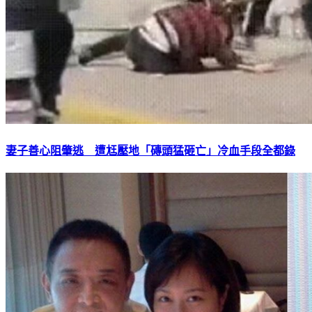
妻子善心阻肇逃 遭尪壓地「磚頭猛砸亡」冷血手段全都錄