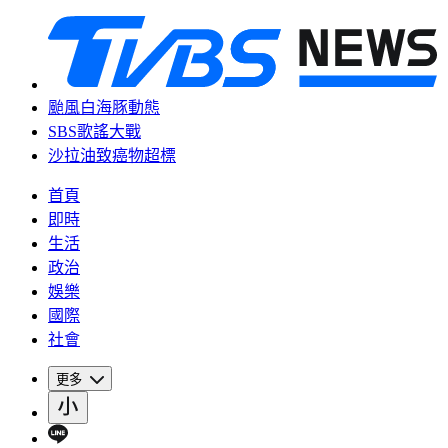
颱風白海豚動態
SBS歌謠大戰
沙拉油致癌物超標
首頁
即時
生活
政治
娛樂
國際
社會
更多