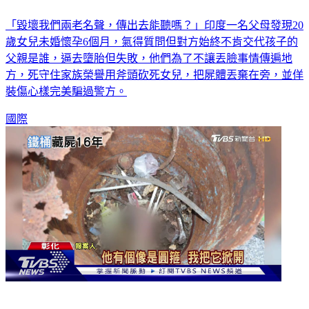
「毀壞我們兩老名聲，傳出去能聽嗎？」印度一名父母發現20
歲女兒未婚懷孕6個月，氣得質問但對方始終不肯交代孩子的
父親是誰，逼去墮胎但失敗，他們為了不讓丟臉事情傳遍地
方，死守住家族榮譽用斧頭砍死女兒，把屍體丟棄在旁，並佯
裝傷心樣完美騙過警方。
國際