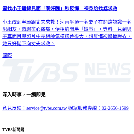
妻找小王纏綿見面「啊好醜」秒反悔 裸身尬找尪求救
小王醜到寧願跟丈夫求救！河南平頂一名妻子在網路認識一名
男網友，愈聊愈心癢癢，便相約開房「嬉戲」，豈料一見到男
子真面目與照片中長相帥氣模樣差很大，想反悔卻慘遭脫衣，
她只好拋下向丈夫求救。
國際
深入時事，一觸即見
意見反映：service@tvbs.com.tw
觀眾服務專線：02-2656-1599
TVBS新聞網