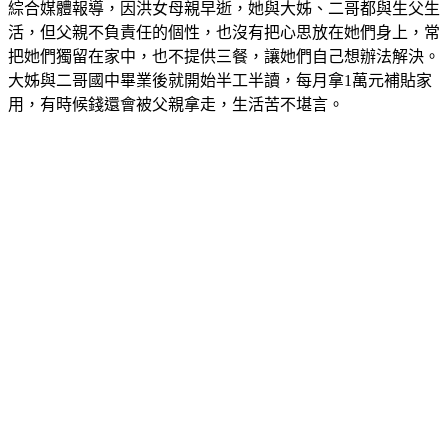
綜合媒體報導，因洪女母親早逝，她與大姊、二哥都與生父生
活，但父親不負責任的個性，也沒有把心思放在她們身上，常
把她們獨留在家中，也不提供三餐，讓她們自己想辦法解決。
大姊與二哥國中畢業後就開始半工半讀，每月拿1萬元補貼家
用，有時候錢還會被父親拿走，生活苦不堪言。