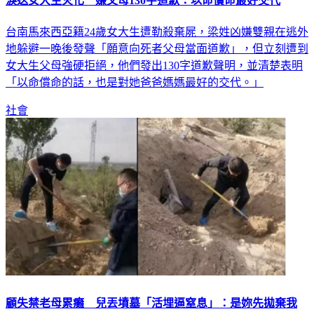
淚送女大生火化 嫌父母130字道歉：以命償命最好交代
台南馬來西亞籍24歲女大生遭勒殺棄屍，梁姓凶嫌雙親在逃外
地躲避一晚後發聲「願意向死者父母當面道歉」，但立刻遭到
女大生父母強硬拒絕，他們發出130字道歉聲明，並清楚表明
「以命償命的話，也是對她爸爸媽媽最好的交代。」
社會
顧失禁老母累癱 兒丟墳墓「活埋逼窒息」：是妳先拋棄我