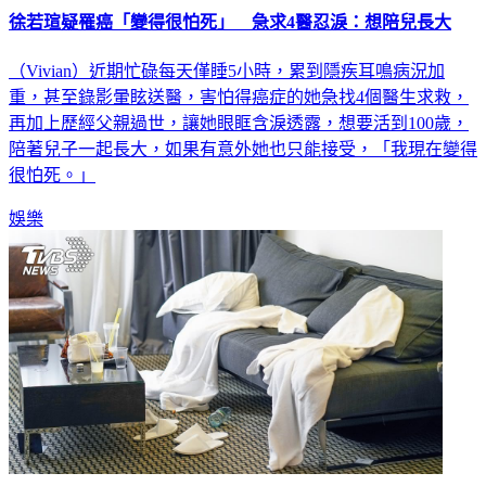
徐若瑄疑罹癌「變得很怕死」 急求4醫忍淚：想陪兒長大
（Vivian）近期忙碌每天僅睡5小時，累到隱疾耳鳴病況加
重，甚至錄影暈眩送醫，害怕得癌症的她急找4個醫生求救，
再加上歷經父親過世，讓她眼眶含淚透露，想要活到100歲，
陪著兒子一起長大，如果有意外她也只能接受，「我現在變得
很怕死。」
娛樂