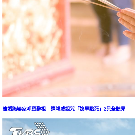
離婚跪婆家叩頭辭祖 遭親戚詛咒「媳早點死」2兒全聽見