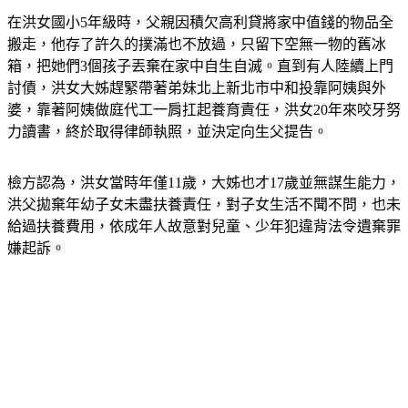
在洪女國小5年級時，父親因積欠高利貸將家中值錢的物品全
搬走，他存了許久的撲滿也不放過，只留下空無一物的舊冰
箱，把她們3個孩子丟棄在家中自生自滅。直到有人陸續上門
討債，洪女大姊趕緊帶著弟妹北上新北市中和投靠阿姨與外
婆，靠著阿姨做庭代工一肩扛起養育責任，洪女20年來咬牙努
力讀書，終於取得律師執照，並決定向生父提告。
檢方認為，洪女當時年僅11歲，大姊也才17歲並無謀生能力，
洪父拋棄年幼子女未盡扶養責任，對子女生活不聞不問，也未
給過扶養費用，依成年人故意對兒童、少年犯違背法令遺棄罪
嫌起訴。