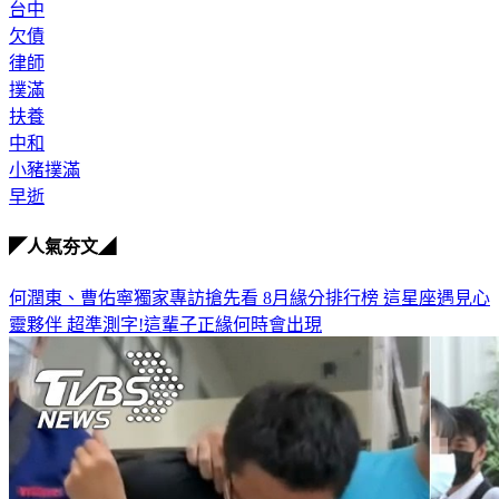
台中
欠債
律師
撲滿
扶養
中和
小豬撲滿
早逝
◤人氣夯文◢
何潤東、曹佑寧獨家專訪搶先看
8月緣分排行榜 這星座遇見心
靈夥伴
超準測字!這輩子正緣何時會出現