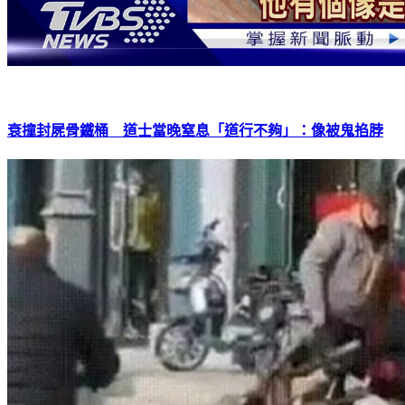
衰撞封屍骨鐵桶 道士當晚窒息「道行不夠」：像被鬼掐脖