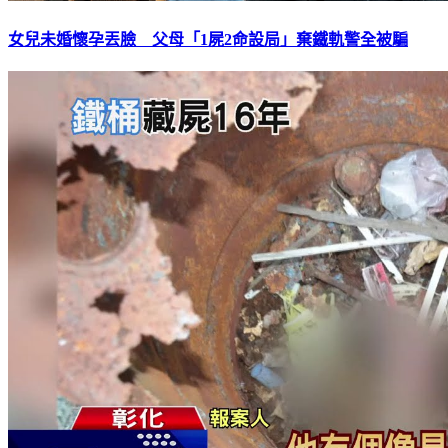
女兒未婚懷孕丟臉 父母「1屍2命設局」棄鐵軌警全被騙