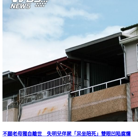
不願老母獨自離世 失明兒伴屍「呆坐陪死」雙眼凹陷腐爛