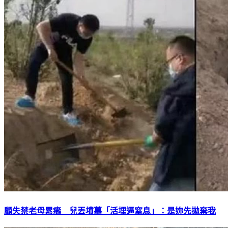
顧失禁老母累癱 兒丟墳墓「活埋逼窒息」：是妳先拋棄我