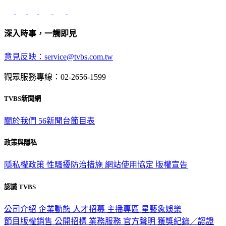
深入時事，一觸即見
意見反映：service@tvbs.com.tw
觀眾服務專線：02-2656-1599
TVBS新聞網
關於我們
56新聞台節目表
政策與隱私
隱私權政策
性騷擾防治措施
網站使用協定
版權宣告
認識 TVBS
公司介紹
企業動態
人才招募
主播專區
星藝象娛樂
節目版權銷售
公開招標
業務服務
官方聲明
獲獎紀錄／認證