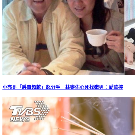
小亮哥「房事超乾」怒分手 林姿佑心死找嫩男：愛監控