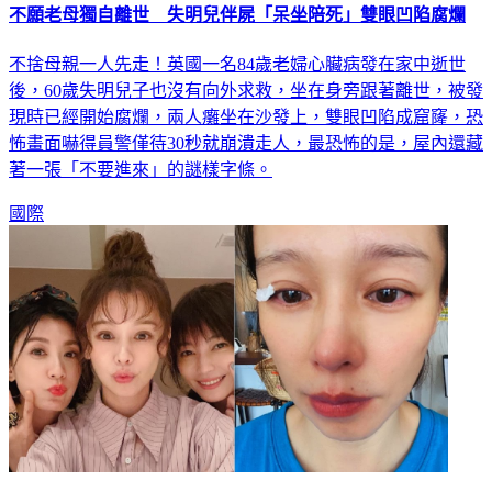
不願老母獨自離世 失明兒伴屍「呆坐陪死」雙眼凹陷腐爛
不捨母親一人先走！英國一名84歲老婦心臟病發在家中逝世
後，60歲失明兒子也沒有向外求救，坐在身旁跟著離世，被發
現時已經開始腐爛，兩人癱坐在沙發上，雙眼凹陷成窟窿，恐
怖畫面嚇得員警僅待30秒就崩潰走人，最恐怖的是，屋內還藏
著一張「不要進來」的謎樣字條。
國際