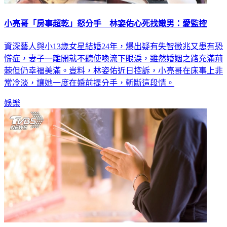
小亮哥「房事超乾」怒分手 林姿佑心死找嫩男：愛監控
資深藝人與小13歲女星結婚24年，爆出疑有失智徵兆又患有恐
慌症，妻子一離開就不聽使喚流下眼淚，雖然婚姻之路充滿荊
棘但仍幸福美滿。豈料，林姿佑近日控訴，小亮哥在床事上非
常冷淡，讓她一度在婚前提分手，斬斷這段情。
娛樂