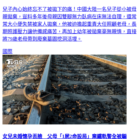
兒子內心始終忘不了被拋下的痛！中國大陸一名兒子從小被母
親拋棄，豈料多年後母親因雙腳無力臥病在床無法自理，還常
常大小便失禁被家人拋棄，他被迫擔起重責大任照顧老母，長
期照護壓力讓他備感痛苦，再加上幼年被拋棄毫無親情，直接
將79歲老母帶到廢棄墓園挖洞活埋。
國際
女兒未婚懷孕丟臉 父母「1屍2命設局」棄鐵軌警全被騙