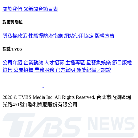
關於我們
56新聞台節目表
政策與隱私
隱私權政策
性騷擾防治措施
網站使用協定
版權宣告
認識 TVBS
公司介紹
企業動態
人才招募
主播專區
星藝象娛樂
節目版權
銷售
公開招標
業務服務
官方聲明
獲獎紀錄／認證
2026 © TVBS Media Inc. All Rights Reserved. 台北市內湖區瑞
光路451號 | 聯利媒體股份有限公司