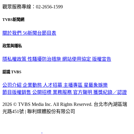
TVBS新聞網
關於我們
56新聞台節目表
政策與隱私
隱私權政策
性騷擾防治措施
網站使用協定
版權宣告
認識 TVBS
公司介紹
企業動態
人才招募
主播專區
星藝象娛樂
節目版權銷售
公開招標
業務服務
官方聲明
獲獎紀錄／認證
2026 © TVBS Media Inc. All Rights Reserved. 台北市內湖區瑞
光路451號 | 聯利媒體股份有限公司