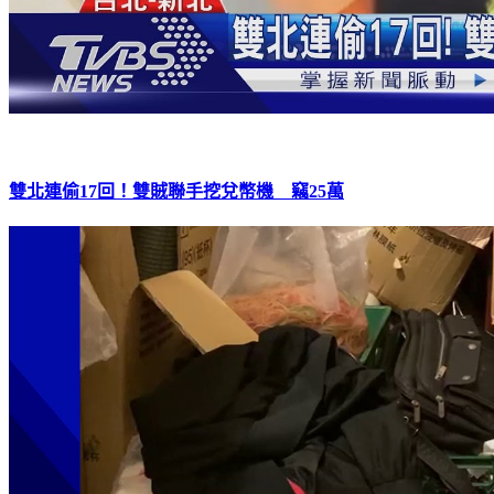
雙北連偷17回！雙賊聯手挖兌幣機 竊25萬