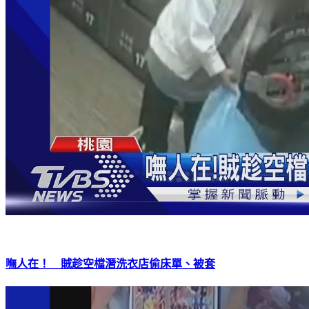
嘸人在！ 賊趁空檔潛洗衣店偷床單、被套