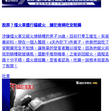
脫罪？擋火車還行竊縱火 嫌犯竟稱吃安眠藥
涉嫌擋火車又縱火燒騎樓的男子38歲，目前打零工維生，有家
暴前科，現在一個人獨居，4天內犯下3件案子，他竟然說吃了
安眠藥完全不知情，讓無辜的受害者難以接受，因為他縱火前
就到騎樓砸玻璃瓶，還動手推倒機車，之後返回縱火，過程走
路十分平穩，還火速逃離，受害者認為，吃藥一說根本就是為
了脫罪！
社會