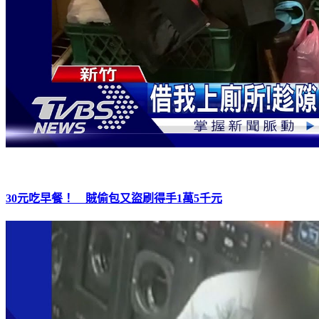
30元吃早餐！ 賊偷包又盜刷得手1萬5千元