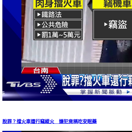
脫罪？擋火車還行竊縱火 嫌犯竟稱吃安眠藥