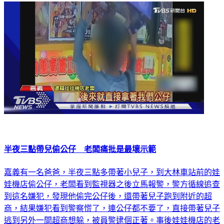
半夜三點帶兒偷公仔 老闆痛批是最壞示範
嘉義有一名爸爸，半夜三點多帶著小兒子，到大林車站前的娃
娃機店偷公仔，老闆看到監視器之後立馬報警，警方循線追查
到這名嫌犯，發現他偷完公仔後，還帶著兒子跑到附近的超
商，結果嫌犯看到警察慌了，連公仔都不要了，直接帶著兒子
逃到另外一間超商想躲，被員警逮個正著。事後娃娃機店的老
闆說，嫌犯身為人父，實在是做了最壞的示範。