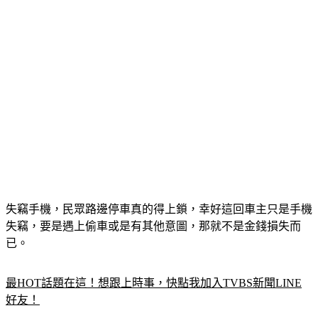
失竊手機，民眾路邊停車真的得上鎖，幸好這回車主只是手機
失竊，要是遇上偷車或是有其他意圖，那就不是金錢損失而
已。
最HOT話題在這！想跟上時事，快點我加入TVBS新聞LINE
好友！
偷竊