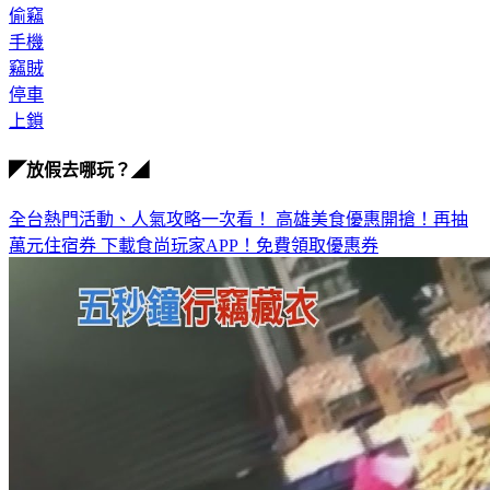
手機
竊賊
停車
上鎖
◤放假去哪玩？◢
全台熱門活動、人氣攻略一次看！
高雄美食優惠開搶！再抽
萬元住宿券
下載食尚玩家APP！免費領取優惠券