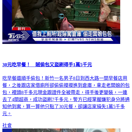
30元吃早餐！ 賊偷包又盜刷得手1萬5千元
吃早餐還順手偷包！新竹一名男子8日到西大路一間早餐店用
餐，之後跟店家借廁所卻偷偷摸摸進到倉庫，拿走老闆娘的包
包，裡頭8千多元現金跟證件全被帶走，得手後更變裝，一連
去了4間超商，成功盜刷7千多元，警方已經掌握嫌犯身分將通
知他到案，算一算他只點了30元餐，卻讓店家損失1萬5千多
元。
社會