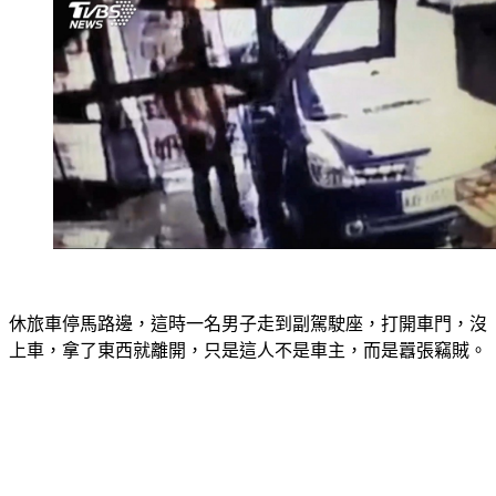
休旅車停馬路邊，這時一名男子走到副駕駛座，打開車門，沒
上車，拿了東西就離開，只是這人不是車主，而是囂張竊賊。