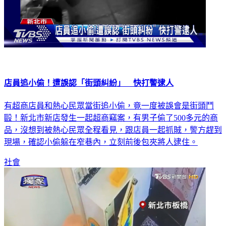
店員追小偷！遭誤認「街頭糾紛」 快打警逮人
有超商店員和熱心民眾當街追小偷，竟一度被誤會是街頭鬥
毆！新北市新店發生一起超商竊案，有男子偷了500多元的商
品，沒想到被熱心民眾全程看見，跟店員一起抓賊，警方趕到
現場，確認小偷躲在窄巷內，立刻前後包夾將人逮住。
社會