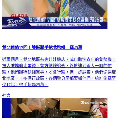
雙北連偷17回！雙賊聯手挖兌幣機 竊25萬
近兩個月，雙北地區有夾娃娃機店，或自助洗衣店的兌幣機，
被人破壞偷走零錢，警方循線追查，終於逮到兩人一組的慣
竊，他們辯稱缺錢買毒，才會行竊，進一步調查，他們偷遍雙
北地區，十多個行政區，各個警分局都要抓他們，統計偷竊至
少17起，得手超過25萬。
社會