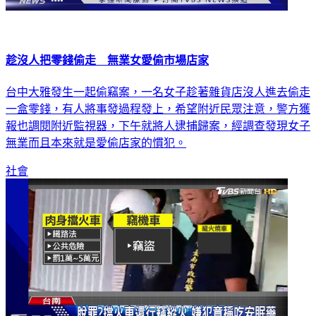
趁沒人把零錢偷走 無業女愛偷市場店家
台中大雅發生一起偷竊案，一名女子趁著雜貨店沒人進去偷走
一盒零錢，有人將事發過程發上，希望附近民眾注意，警方獲
報也調閱附近監視器，下午就將人逮捕歸案，經調查發現女子
無業而且本來就是愛偷店家的慣犯。
社會