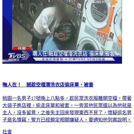
嘸人在！ 賊趁空檔潛洗衣店偷床單、被套
桃園一名男子17號晚上八點多，趁民眾洗衣服離開空檔，帶著
大袋子進店裡，偷走床單和被套，一旁其他民眾還以為他就是
主人，沒多留意，之後失主回來發現東西不見了，懷疑這名男
子是名慣竊，警方已經鎖定相關嫌疑人，要通知他到案說明。
社會