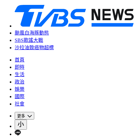
颱風白海豚動態
SBS歌謠大戰
沙拉油致癌物超標
首頁
即時
生活
政治
娛樂
國際
社會
更多