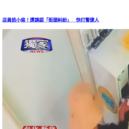
店員追小偷！遭誤認「街頭糾紛」 快打警逮人