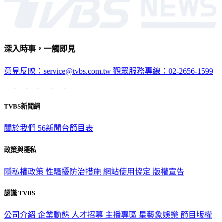
深入時事，一觸即見
意見反映：service@tvbs.com.tw
觀眾服務專線：02-2656-1599
TVBS新聞網
關於我們
56新聞台節目表
政策與隱私
隱私權政策
性騷擾防治措施
網站使用協定
版權宣告
認識 TVBS
公司介紹
企業動態
人才招募
主播專區
星藝象娛樂
節目版權