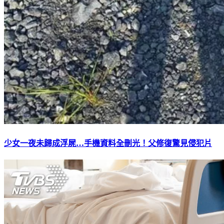
少女一夜未歸成浮屍…手機資料全刪光！父修復驚見侵犯片