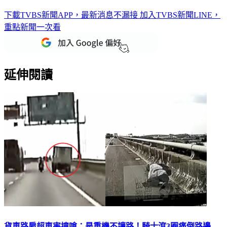
下載TVBS新聞APP，最新消息不漏接
加入TVBS新聞LINE，
重點新聞一次看
延伸閱讀
貨車路肩超車害撞嗆：是重機不讓路！騎士滾3圈痛倒路邊