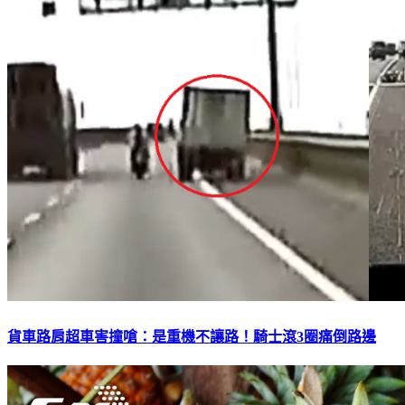
貨車路肩超車害撞嗆：是重機不讓路！騎士滾3圈痛倒路邊