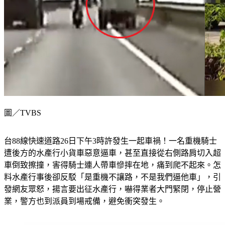
圖／TVBS
台88線快速道路26日下午3時許發生一起車禍！一名重機騎士
遭後方的水產行小貨車惡意逼車，甚至直接從右側路肩切入超
車倒致擦撞，害得騎士連人帶車慘摔在地，痛到爬不起來。怎
料水產行事後卻反駁「是重機不讓路，不是我們逼他車」，引
發網友眾怒，揚言要出征水產行，嚇得業者大門緊閉，停止營
業，警方也到派員到場戒備，避免衝突發生。