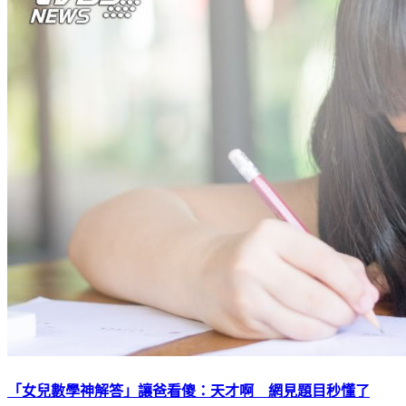
「女兒數學神解答」讓爸看傻：天才啊 網見題目秒懂了