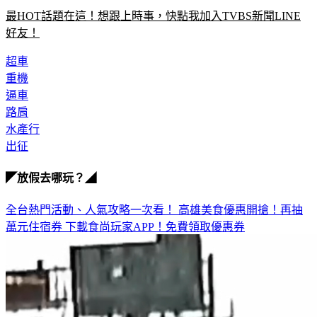
最HOT話題在這！想跟上時事，快點我加入TVBS新聞LINE
好友！
超車
重機
逼車
路肩
水產行
出征
◤放假去哪玩？◢
全台熱門活動、人氣攻略一次看！
高雄美食優惠開搶！再抽
萬元住宿券
下載食尚玩家APP！免費領取優惠券