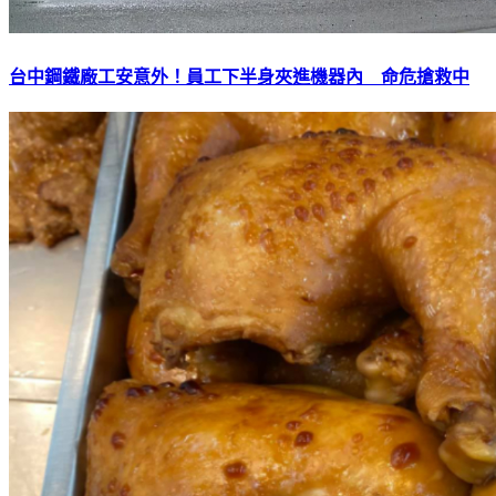
台中鋼鐵廠工安意外！員工下半身夾進機器內 命危搶救中