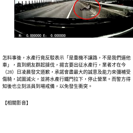
怎料事後，水產行竟反駁表示「是重機不讓路，不是我們逼他
車」，直到網友群起撻伐，揚言要出征水產行，業者才在今
（28）日凌晨發文道歉，承諾會盡最大的誠意及能力來彌補受
傷騎，試圖滅火，並將水產行鐵門拉下，停止營業。而警方得
知後也立刻派員到場戒備，以免發生衝突。
【相關影音】