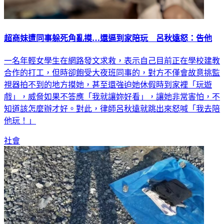
超商妹遭同事躲死角亂摸…還逼到家陪玩 呂秋遠怒：告他
一名年輕女學生在網路發文求救，表示自己目前正在學校建教
合作的打工，但時卻飽受大夜班同事的，對方不僅會故意挑監
視器拍不到的地方摸她，甚至還強迫她休假時到家裡「玩遊
戲」，威脅如果不答應「我就讓妳好看」，讓她非常害怕，不
知道該怎麼辦才好。對此，律師呂秋遠就跳出來怒喊「我去陪
他玩！」
社會