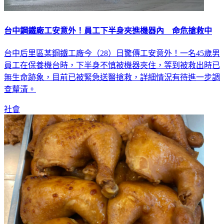
台中鋼鐵廠工安意外！員工下半身夾進機器內 命危搶救中
台中后里區某鋼鐵工廠今（28）日驚傳工安意外！一名45歲男
員工在保養機台時，下半身不慎被機器夾住，等到被救出時已
無生命跡象，目前已被緊急送醫搶救，詳細情況有待進一步調
查釐清。
社會