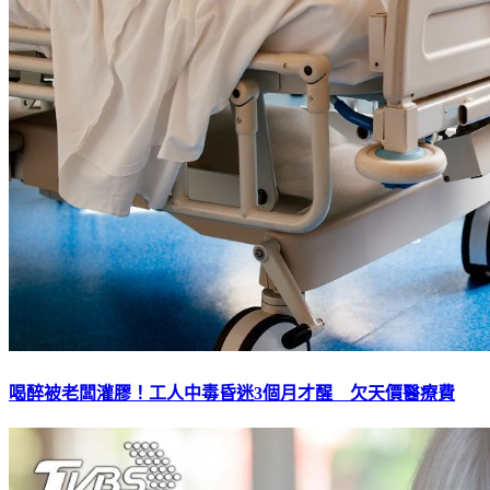
喝醉被老闆灌膠！工人中毒昏迷3個月才醒 欠天價醫療費