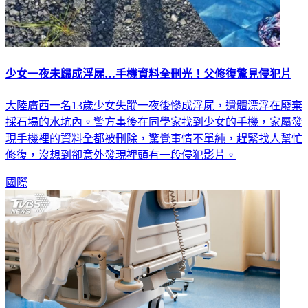
少女一夜未歸成浮屍…手機資料全刪光！父修復驚見侵犯片
大陸廣西一名13歲少女失蹤一夜後慘成浮屍，遺體漂浮在廢棄
採石場的水坑內。警方事後在同學家找到少女的手機，家屬發
現手機裡的資料全都被刪除，驚覺事情不單純，趕緊找人幫忙
修復，沒想到卻意外發現裡頭有一段侵犯影片。
國際