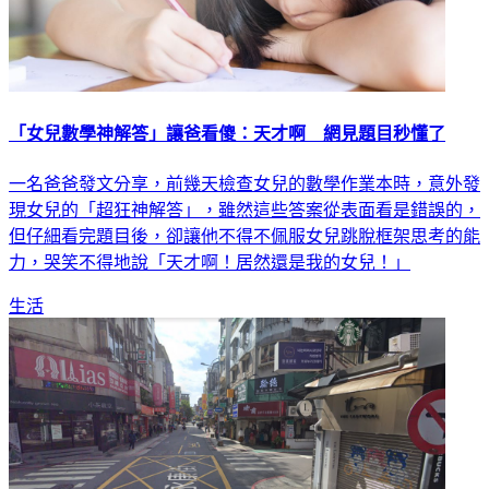
「女兒數學神解答」讓爸看傻：天才啊 網見題目秒懂了
一名爸爸發文分享，前幾天檢查女兒的數學作業本時，意外發
現女兒的「超狂神解答」，雖然這些答案從表面看是錯誤的，
但仔細看完題目後，卻讓他不得不佩服女兒跳脫框架思考的能
力，哭笑不得地說「天才啊！居然還是我的女兒！」
生活