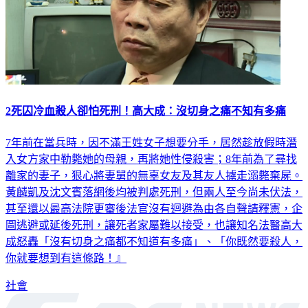
2死囚冷血殺人卻怕死刑！高大成：沒切身之痛不知有多痛
7年前在當兵時，因不滿王姓女子想要分手，居然趁放假時潛
入女方家中勒斃她的母親，再將她性侵殺害；8年前為了尋找
離家的妻子，狠心將妻舅的無辜女友及其友人擄走溺斃棄屍。
黃麟凱及沈文賓落網後均被判處死刑，但兩人至今尚未伏法，
甚至還以最高法院更審後法官沒有迴避為由各自聲請釋憲，企
圖逃避或延後死刑，讓死者家屬難以接受，也讓知名法醫高大
成怒轟「沒有切身之痛都不知道有多痛」、「你既然要殺人，
你就要想到有這條路！』
社會