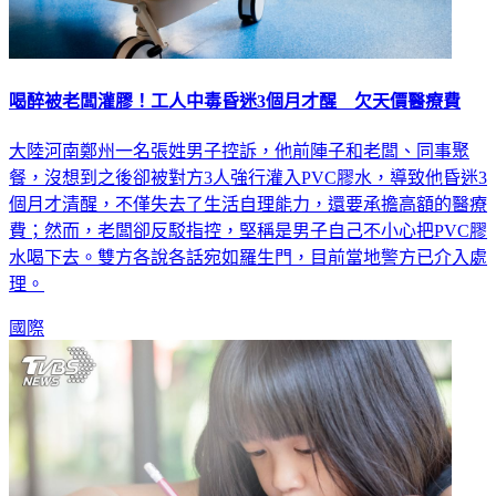
喝醉被老闆灌膠！工人中毒昏迷3個月才醒 欠天價醫療費
大陸河南鄭州一名張姓男子控訴，他前陣子和老闆、同事聚
餐，沒想到之後卻被對方3人強行灌入PVC膠水，導致他昏迷3
個月才清醒，不僅失去了生活自理能力，還要承擔高額的醫療
費；然而，老闆卻反駁指控，堅稱是男子自己不小心把PVC膠
水喝下去。雙方各說各話宛如羅生門，目前當地警方已介入處
理。
國際