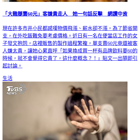
「大雞腿賣60元」客嫌貴走人 她一句話反擊 網讚中肯
現在許多市井小民都感嘆物價飛漲、薪水卻不漲，為了節省開
支，在外吃飯難免要考慮價格。近日有一名在便當店工作的女
子發文抱怨，店裡販售的製作過程繁複，單支賣60元竟還被客
人嫌太貴，讓她心累直呼「如果換成買一杯有品牌飲料要60的
時候，就不會覺得它貴了，這什麼概念？！」貼文一出隨即引
起討論。
生活