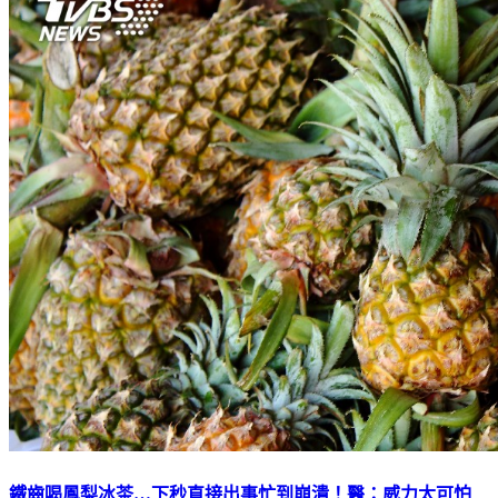
鐵齒喝鳳梨冰茶…下秒直接出事忙到崩潰！醫：威力太可怕