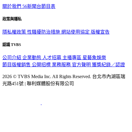
關於我們
56新聞台節目表
政策與隱私
隱私權政策
性騷擾防治措施
網站使用協定
版權宣告
認識 TVBS
公司介紹
企業動態
人才招募
主播專區
星藝象娛樂
節目版權銷售
公開招標
業務服務
官方聲明
獲獎紀錄／認證
2026 © TVBS Media Inc. All Rights Reserved. 台北市內湖區瑞
光路451號 | 聯利媒體股份有限公司