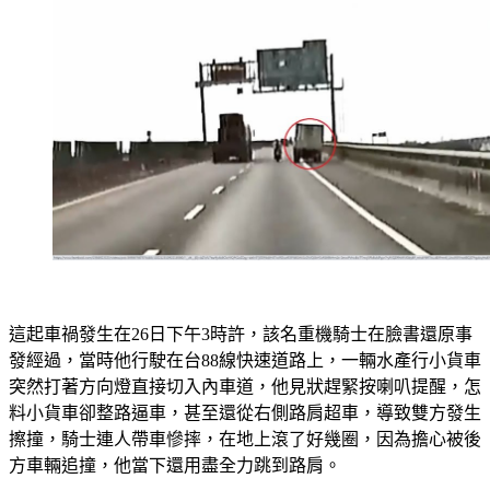
這起車禍發生在26日下午3時許，該名重機騎士在臉書還原事
發經過，當時他行駛在台88線快速道路上，一輛水產行小貨車
突然打著方向燈直接切入內車道，他見狀趕緊按喇叭提醒，怎
料小貨車卻整路逼車，甚至還從右側路肩超車，導致雙方發生
擦撞，騎士連人帶車慘摔，在地上滾了好幾圈，因為擔心被後
方車輛追撞，他當下還用盡全力跳到路肩。