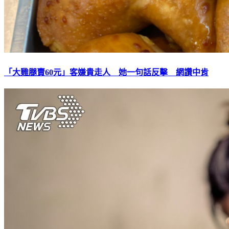
「大雞腿賣60元」客嫌貴走人 她一句話反擊 網讚中肯