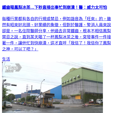
鐵齒喝鳳梨冰茶…下秒直接出事忙到崩潰！醫：威力太可怕
每種行業都有各自的行規或禁忌，例如諧音為「旺來」的，雖
然有昭來好兆頭、好業績的象徵，但對於醫護、警消人員來說
卻是。一名住院醫師分享，他過去非常鐵齒，根本不相信鳳梨
禁忌之說，直到某天喝了一杯鳳梨冰茶之後，突發事件一件接
著一件，讓他忙到快崩潰，這才直呼「我信了！我信你了鳳梨
之神，可以了吧？」
生活