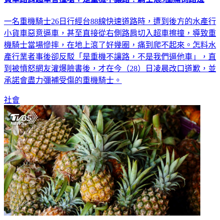
一名重機騎士26日行經台88線快速道路時，遭到後方的水產行
小貨車惡意逼車，甚至直接從右側路肩切入超車擦撞，導致重
機騎士當場慘摔，在地上滾了好幾圈，痛到爬不起來。怎料水
產行業者事後卻反駁「是重機不讓路，不是我們逼他車」，直
到被憤怒網友灌爆臉書後，才在今（28）日凌晨改口道歉，並
承諾會盡力彌補受傷的重機騎士。
社會