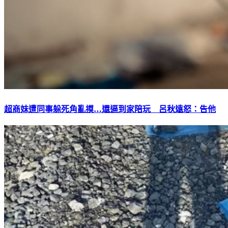
超商妹遭同事躲死角亂摸…還逼到家陪玩 呂秋遠怒：告他