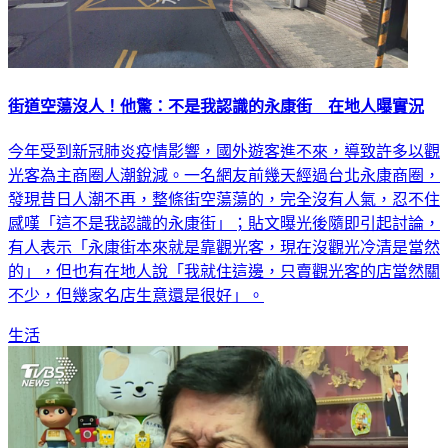
街道空蕩沒人！他驚：不是我認識的永康街 在地人曝實況
今年受到新冠肺炎疫情影響，國外遊客進不來，導致許多以觀
光客為主商圈人潮銳減。一名網友前幾天經過台北永康商圈，
發現昔日人潮不再，整條街空蕩蕩的，完全沒有人氣，忍不住
感嘆「這不是我認識的永康街」；貼文曝光後隨即引起討論，
有人表示「永康街本來就是靠觀光客，現在沒觀光冷清是當然
的」，但也有在地人說「我就住這邊，只賣觀光客的店當然關
不少，但幾家名店生意還是很好」。
生活