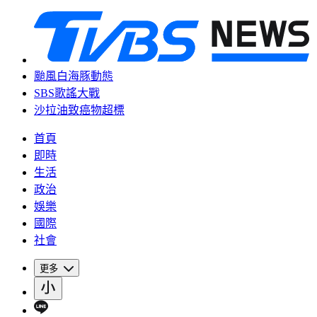
颱風白海豚動態
SBS歌謠大戰
沙拉油致癌物超標
首頁
即時
生活
政治
娛樂
國際
社會
更多