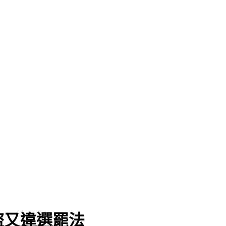
盜又違選罷法