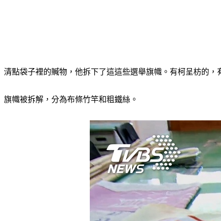
清點袋子裡的贓物，他拆下了這這些選舉旗幟。有柯呈枋的，有
旗幟被拆解，分為布條竹竿和粗鐵絲。