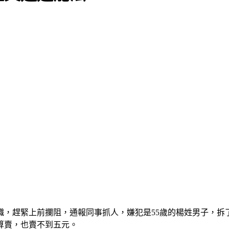
，趕緊上前攔阻，通報同事抓人，嫌犯是55歲的楊姓男子，拆
算賣，也賣不到五元。