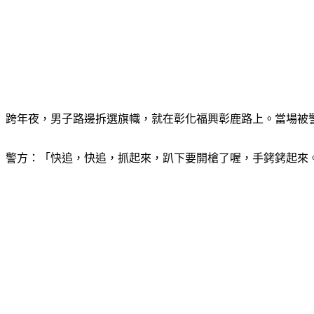
跨年夜，男子路邊拆選旗幟，就在彰化福興彰鹿路上。當場被
警方：「快追，快追，抓起來，趴下要開槍了喔，手銬銬起來