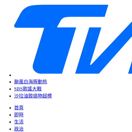
颱風白海豚動態
SBS歌謠大戰
沙拉油致癌物超標
首頁
即時
生活
政治