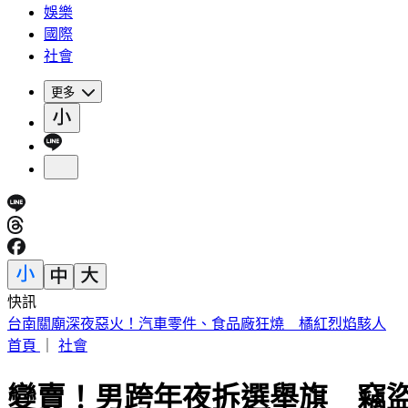
娛樂
國際
社會
更多
快訊
明放颱風假？最新「暴風圈侵襲率」出爐 6縣市破5成
首頁
｜
社會
變賣！男跨年夜拆選舉旗 竊