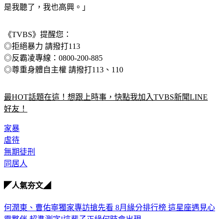
是我聽了，我也高興。」
《TVBS》提醒您：
◎拒絕暴力 請撥打113
◎反霸凌專線：0800-200-885
◎尊重身體自主權 請撥打113、110
最HOT話題在這！想跟上時事，快點我加入TVBS新聞LINE
好友！
家暴
虐待
無期徒刑
同居人
◤人氣夯文◢
何潤東、曹佑寧獨家專訪搶先看
8月緣分排行榜 這星座遇見心