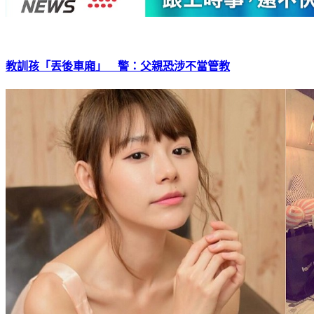
教訓孩「丟後車廂」 警：父親恐涉不當管教