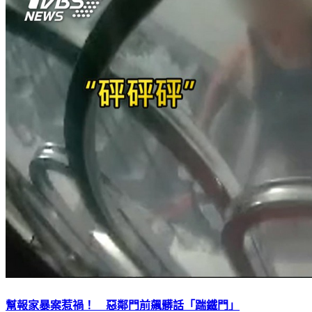
幫報家暴案惹禍！ 惡鄰門前飆髒話「踹鐵門」