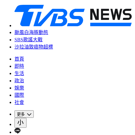
颱風白海豚動態
SBS歌謠大戰
沙拉油致癌物超標
首頁
即時
生活
政治
娛樂
國際
社會
更多