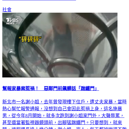
社會
幫報家暴案惹禍！ 惡鄰門前飆髒話「踹鐵門」
新北市一名謝小姐，去年曾發現樓下住戶，遭丈夫家暴，當時
熱心幫忙報警通報，沒想到自己會因此惹禍上身，這名施暴
男，從今年8月開始，就多次跑到謝小姐家門外，大聲辱罵，
甚至還當著監視器鏡頭前，出腳猛踹鐵門。只要想到，就來