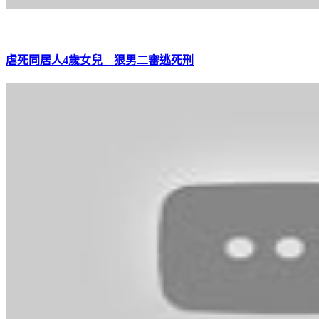
虐死同居人4歲女兒 狠男二審逃死刑