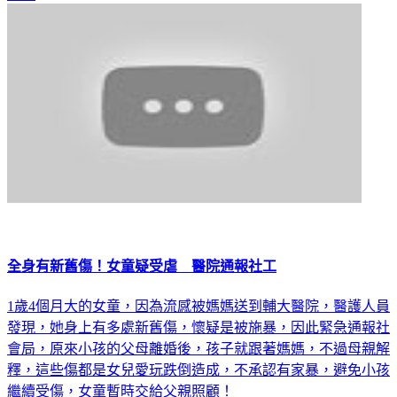
全身有新舊傷！女童疑受虐 醫院通報社工
1歲4個月大的女童，因為流感被媽媽送到輔大醫院，醫護人員
發現，她身上有多處新舊傷，懷疑是被施暴，因此緊急通報社
會局，原來小孩的父母離婚後，孩子就跟著媽媽，不過母親解
釋，這些傷都是女兒愛玩跌倒造成，不承認有家暴，避免小孩
繼續受傷，女童暫時交給父親照顧！