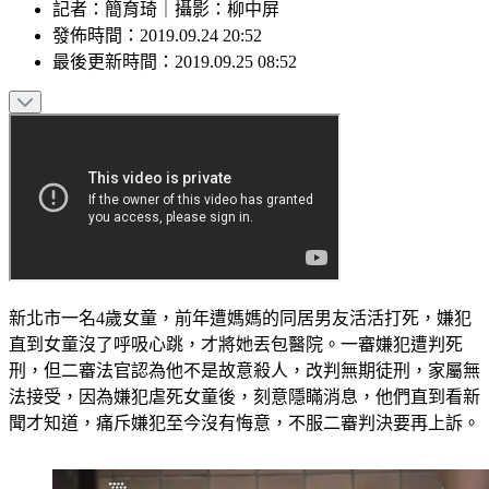
記者
：
簡育琦
｜
攝影
：
柳中屏
發佈時間：
2019.09.24 20:52
最後更新時間：
2019.09.25 08:52
新北市一名4歲女童，前年遭媽媽的同居男友活活打死，嫌犯
直到女童沒了呼吸心跳，才將她丟包醫院。一審嫌犯遭判死
刑，但二審法官認為他不是故意殺人，改判無期徒刑，家屬無
法接受，因為嫌犯虐死女童後，刻意隱瞞消息，他們直到看新
聞才知道，痛斥嫌犯至今沒有悔意，不服二審判決要再上訴。