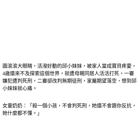
圓滾滾大眼睛，活潑好動的邱小妹妹，被家人當成寶貝疼愛，
4歲還來不及探索這個世界，就遭母親同居人活活打死，一審
嫌犯遭判死刑，二審卻改判無期徒刑，家屬期望落空，想到邱
小妹妹就心痛。
女童奶奶：「殺一個小孩，不會判死刑，她還不會跟你反抗，
她什麼都不懂。」