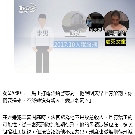
女童爺爺：「馬上打電話給警察局，他說明天早上有解剖，你
們要過來，不然她沒有親人，變無名屍。」
莊姓嫌犯二審開庭時，法官認為他不是故意殺人，且有矯正的
可能性，從一審死刑改判無期徒刑，他的母親涉嫌包庇，多次
阻擋社工探視，但法官認為他不是共犯，刑度也從無期徒刑減