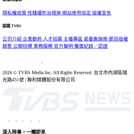
隱私權政策
性騷擾防治措施
網站使用協定
版權宣告
認識 TVBS
公司介紹
企業動態
人才招募
主播專區
星藝象娛樂
節目版權
銷售
公開招標
業務服務
官方聲明
獲獎紀錄／認證
2026 © TVBS Media Inc. All Rights Reserved. 台北市內湖區瑞
光路451號 | 聯利媒體股份有限公司
深入時事，一觸即見