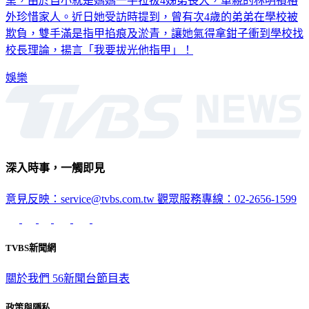
業，由於自小就是媽媽一手拉拔4姊弟長大，單親的林明禎格
外珍惜家人。近日她受訪時提到，曾有次4歲的弟弟在學校被
欺負，雙手滿是指甲掐痕及淤青，讓她氣得拿鉗子衝到學校找
校長理論，揚言「我要拔光他指甲」！
娛樂
深入時事，一觸即見
意見反映：service@tvbs.com.tw
觀眾服務專線：02-2656-1599
TVBS新聞網
關於我們
56新聞台節目表
政策與隱私