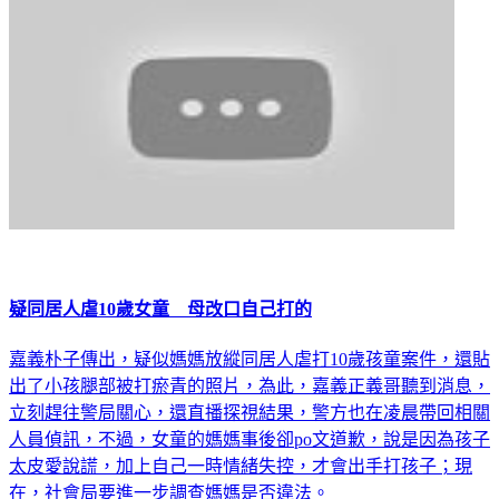
疑同居人虐10歲女童 母改口自己打的
嘉義朴子傳出，疑似媽媽放縱同居人虐打10歲孩童案件，還貼
出了小孩腿部被打瘀青的照片，為此，嘉義正義哥聽到消息，
立刻趕往警局關心，還直播探視結果，警方也在凌晨帶回相關
人員偵訊，不過，女童的媽媽事後卻po文道歉，說是因為孩子
太皮愛說謊，加上自己一時情緒失控，才會出手打孩子；現
在，社會局要進一步調查媽媽是否違法。