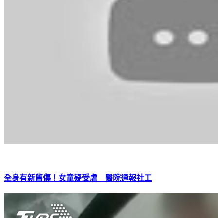
全身有新舊傷！女童疑受虐 醫院通報社工