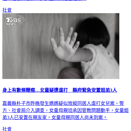
社會
身上有數條鞭痕…女童疑遭虐打 縣府緊急安置姐弟3人
嘉義縣朴子市昨晚發生媽媽疑似放縱同居人虐打女兒案，警
方、社會局介入調查，女童母親坦承因管教問題動手，女童姐
弟3人已安置在親友家，女童母親同居人尚未到案。
社會