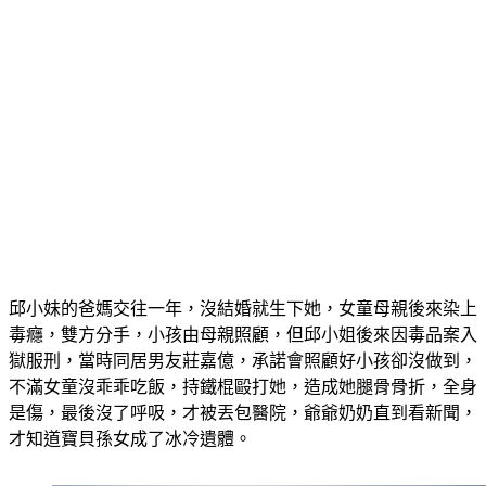
邱小妹的爸媽交往一年，沒結婚就生下她，女童母親後來染上
毒癮，雙方分手，小孩由母親照顧，但邱小姐後來因毒品案入
獄服刑，當時同居男友莊嘉億，承諾會照顧好小孩卻沒做到，
不滿女童沒乖乖吃飯，持鐵棍毆打她，造成她腿骨骨折，全身
是傷，最後沒了呼吸，才被丟包醫院，爺爺奶奶直到看新聞，
才知道寶貝孫女成了冰冷遺體。