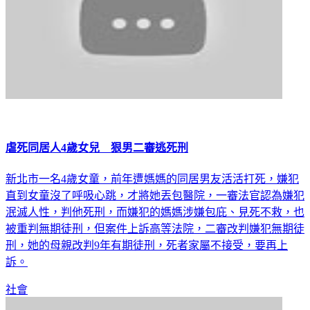
虐死同居人4歲女兒 狠男二審逃死刑
新北市一名4歲女童，前年遭媽媽的同居男友活活打死，嫌犯
直到女童沒了呼吸心跳，才將她丟包醫院，一審法官認為嫌犯
泯滅人性，判他死刑，而嫌犯的媽媽涉嫌包庇、見死不救，也
被重判無期徒刑，但案件上訴高等法院，二審改判嫌犯無期徒
刑，她的母親改判9年有期徒刑，死者家屬不接受，要再上
訴。
社會