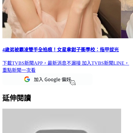
4歲弟被霸凌雙手全掐痕！女星拿鉗子衝學校：指甲拔光
下載TVBS新聞APP，最新消息不漏接
加入TVBS新聞LINE，
重點新聞一次看
延伸閱讀