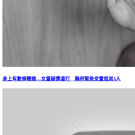
身上有數條鞭痕…女童疑遭虐打 縣府緊急安置姐弟3人