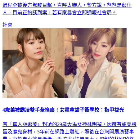
過程全被後方駕駛目擊，直呼太嚇人，警方說，爸爸是彰化
人，目前正約談到案，若有家暴會立即通報社會局。
社會
4歲弟被霸凌雙手全掐痕！女星拿鉗子衝學校：指甲拔光
有「真人版娜美」封號的29歲大馬女神林明禎，因擁有甜美臉
蛋及魔鬼身材，5年前在網路上爆紅，隨後在台灣開展演藝事