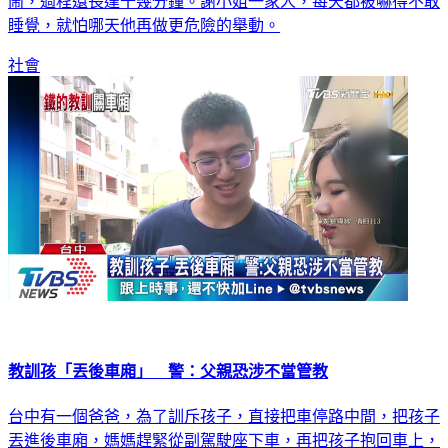
鬧，過程還長達十幾分鐘。謝小姐一家人，每天都被嚇得不敢
睡覺，就怕哪天他再做更危險的舉動。
社會
教訓孩「丟後車廂」 警：父親恐涉不當管教
台中有一個爸爸，為了訓斥孩子，直接把車停路中間，把孩子
丟進後車廂，媽媽趕緊從副駕駛座下車，再把孩子抱回車上，