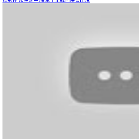
靈夥伴
超準測字!這輩子正緣何時會出現