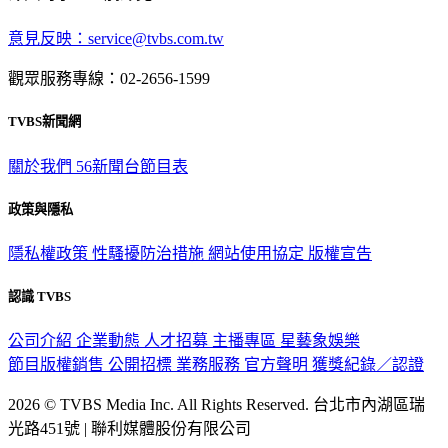
意見反映：service@tvbs.com.tw
觀眾服務專線：02-2656-1599
TVBS新聞網
關於我們
56新聞台節目表
政策與隱私
隱私權政策
性騷擾防治措施
網站使用協定
版權宣告
認識 TVBS
公司介紹
企業動態
人才招募
主播專區
星藝象娛樂
節目版權銷售
公開招標
業務服務
官方聲明
獲獎紀錄／認證
2026 © TVBS Media Inc. All Rights Reserved. 台北市內湖區瑞
光路451號 | 聯利媒體股份有限公司