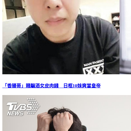
「香腸哥」賤騙酒女皮肉錢 日框10妹爽當皇帝