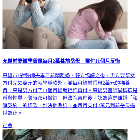
允幫前妻繳學貸還每月2萬養前岳母 醫付11個月反悔
高雄市1對醫師夫妻日前鬧離婚，雙方協議之後，男方要幫女
方付完53萬元的就學貸款外，並每月給前岳母2萬元的撫養
費，只是男方付了11個月後就拒絕再付。事後男醫師辯稱這是
贈與性質，隨時都可撤銷：但法院審理後，認為這是離婚「和
解契約」的條款，判決他敗訴，並每月支付2萬元到前岳母過
世為止。
社會