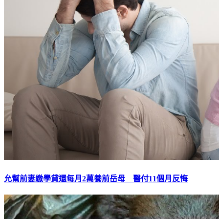
允幫前妻繳學貸還每月2萬養前岳母 醫付11個月反悔