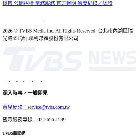
銷售
公開招標
業務服務
官方聲明
獲獎紀錄／認證
2026 © TVBS Media Inc. All Rights Reserved. 台北市內湖區瑞
光路451號 | 聯利媒體股份有限公司
深入時事，一觸即見
意見反映：service@tvbs.com.tw
觀眾服務專線：02-2656-1599
TVBS新聞網