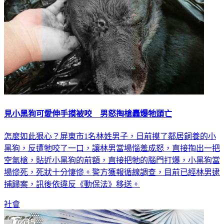
見小黑狗可愛伸手摸被咬 男怒掏槍轟爆牠頭亡
怎麼如此狠心？屏東市1名林姓男子，日前摸了鄰居飼養的小
黑狗，反遭牠咬了一口，讓林男當場惱羞成怒，直接掏出一把
空氣槍，貼近小黑狗的前額，直接把牠的腦門打爆，小黑狗當
場慘死，死狀十分悽慘。警方獲報循線調查，目前已經林男逮
捕歸案，訊後依違反《動保法》移送。
社會