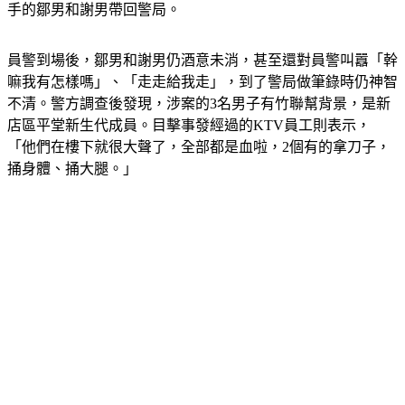
刀傷，警方獲通報到場後，隨即將受傷顧客送往醫院，並將動
手的鄒男和謝男帶回警局。
員警到場後，鄒男和謝男仍酒意未消，甚至還對員警叫囂「幹
嘛我有怎樣嗎」、「走走給我走」，到了警局做筆錄時仍神智
不清。警方調查後發現，涉案的3名男子有竹聯幫背景，是新
店區平堂新生代成員。目擊事發經過的KTV員工則表示，
「他們在樓下就很大聲了，全部都是血啦，2個有的拿刀子，
捅身體、捅大腿。」