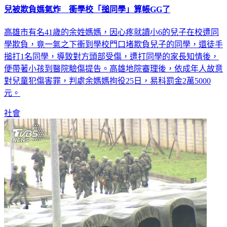
兒被欺負媽氣炸 衝學校「搥同學」算帳GG了
高雄市有名41歲的余姓媽媽，因心疼就讀小6的兒子在校遭同
學欺負，竟一氣之下衝到學校門口堵欺負兒子的同學，還徒手
搥打1名同學，導致對方頭部受傷，遭打同學的家長知情後，
便帶著小孩到醫院驗傷提告。高雄地院審理後，依成年人故意
對兒童犯傷害罪，判處余媽媽拘役25日，易科罰金2萬5000
元。
社會