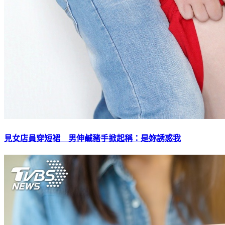
見女店員穿短裙 男伸鹹豬手掀起稱：是妳誘惑我