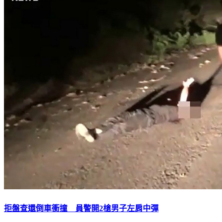
拒盤查還倒車衝撞 員警開2槍男子左肩中彈