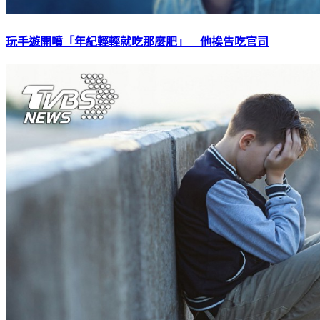
玩手遊開噴「年紀輕輕就吃那麼肥」 他挨告吃官司