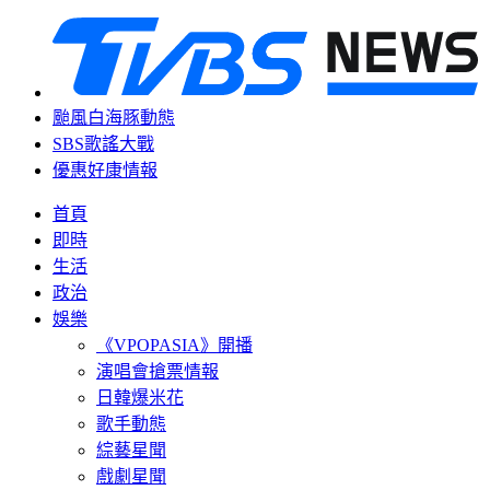
颱風白海豚動態
SBS歌謠大戰
優惠好康情報
首頁
即時
生活
政治
娛樂
《VPOPASIA》開播
演唱會搶票情報
日韓爆米花
歌手動態
綜藝星聞
戲劇星聞