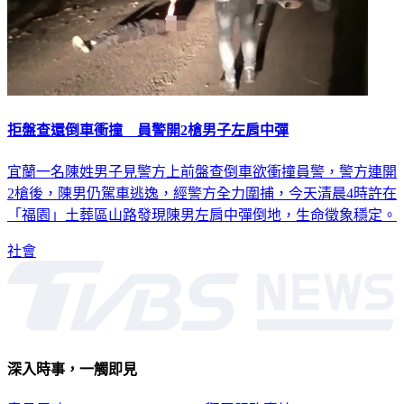
拒盤查還倒車衝撞 員警開2槍男子左肩中彈
宜蘭一名陳姓男子見警方上前盤查倒車欲衝撞員警，警方連開
2槍後，陳男仍駕車逃逸，經警方全力圍捕，今天清晨4時許在
「福園」土葬區山路發現陳男左肩中彈倒地，生命徵象穩定。
社會
深入時事，一觸即見