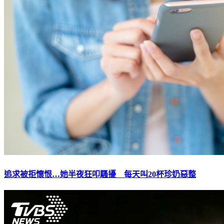
追求被拒懷恨…她半夜狂叩騷擾 每天叫20杯珍奶惡整