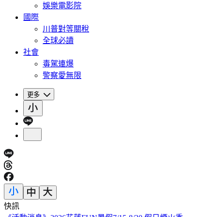
娛樂電影院
國際
川普對等關稅
全球必讀
社會
毒駕連爆
警察愛無限
更多
快訊