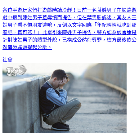
玩手遊開噴「年紀輕輕就吃那麼肥」 他挨告吃官司
各位手遊玩家們打遊戲時請冷靜！日前一名葉姓男子在網路遊
戲中遭到陳姓男子羞辱憤而提告，但在葉男勝訴後，其友人王
姓男子看不慣朋友遭嗆，反倒以文字回應「年紀輕輕就吃到那
麼肥，真可悲！」此舉引來陳姓男子提告，警方認為該言論是
針對陳姓男子的體型外貌，已構成公然侮辱罪，檢方最後依公
然侮辱罪嫌提起公訴。
社會