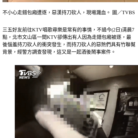
不小心走錯包廂遭逐，惡漢持刀砍人，現場濺血。 圖／TVBS
三五好友前往KTV唱歌尋樂是常有的事情，不過今(2日)清晨7
點，北市文山區一間KTV卻傳出有人因為走錯包廂被逐，最
後惱羞持刀砍人的衝突發生，而持刀砍人的惡煞們具有竹聯幫
背景，經警方調查發現，這又是一起酒後鬧事案件。