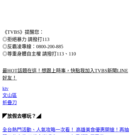
《TVBS》提醒您：
◎拒絕暴力 請撥打113
◎反霸凌專線：0800-200-885
◎尊重身體自主權 請撥打113、110
最HOT話題在這！想跟上時事，快點我加入TVBS新聞LINE
好友！
ktv
文山區
折疊刀
◤放假去哪玩？◢