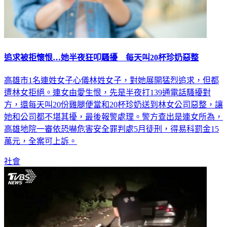
追求被拒懷恨…她半夜狂叩騷擾 每天叫20杯珍奶惡整
高雄市1名連姓女子心儀林姓女子，對她展開猛烈追求，但都
遭林女拒絕。連女由愛生恨，先是半夜打139通電話騷擾對
方，還每天叫20份雞腿便當和20杯珍奶送到林女公司惡整，讓
她和公司都不堪其擾，最後報警處理。警方查出是連女所為，
高雄地院一審依恐嚇危害安全罪判處5月徒刑，得易科罰金15
萬元，全案可上訴。
社會