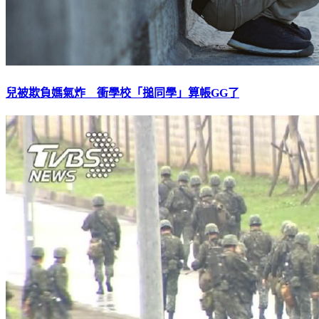
兒被欺負媽氣炸 衝學校「搥同學」算帳GG了