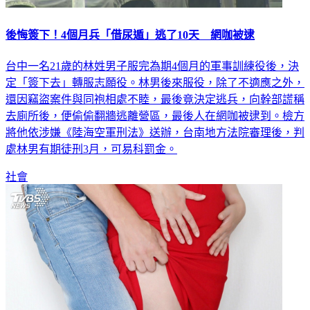
後悔簽下！4個月兵「借尿遁」逃了10天 網咖被逮
台中一名21歲的林姓男子服完為期4個月的軍事訓練役後，決
定「簽下去」轉服志願役。林男後來服役，除了不適應之外，
還因竊盜案件與同袍相處不睦，最後竟決定逃兵，向幹部謊稱
去廁所後，便偷偷翻牆逃離營區，最後人在網咖被逮到。檢方
將他依涉嫌《陸海空軍刑法》送辦，台南地方法院審理後，判
處林男有期徒刑3月，可易科罰金。
社會