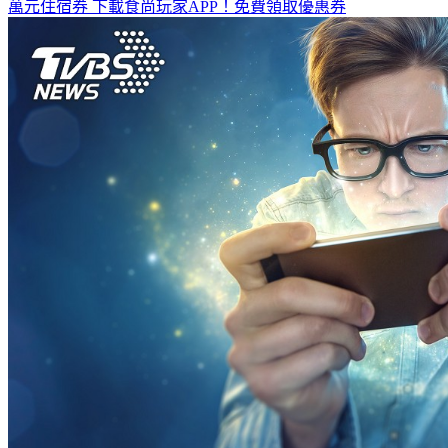
全台熱門活動、人氣攻略一次看！
高雄美食優惠開搶！再抽
萬元住宿券
下載食尚玩家APP！免費領取優惠券