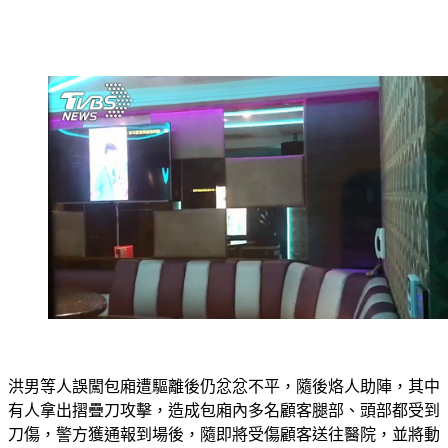
洪男等人誤闖包廂遭驅離後仍忿忿不平，隨後烙人助陣，其中
有人拿出摺疊刀攻擊，造成包廂內多名顧客腿部、頭部都受到