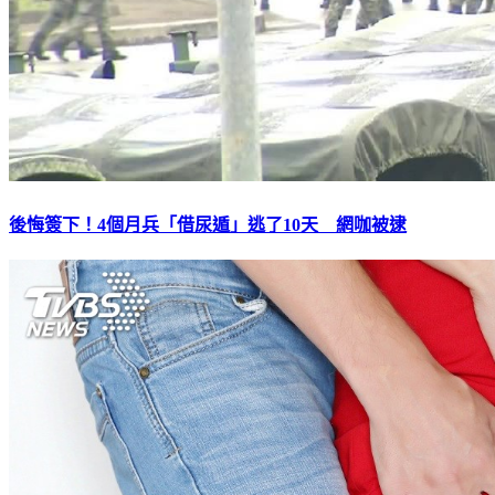
後悔簽下！4個月兵「借尿遁」逃了10天 網咖被逮