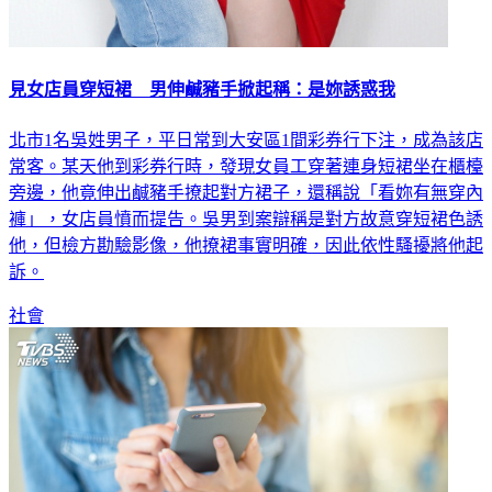
見女店員穿短裙 男伸鹹豬手掀起稱：是妳誘惑我
北市1名吳姓男子，平日常到大安區1間彩券行下注，成為該店
常客。某天他到彩券行時，發現女員工穿著連身短裙坐在櫃檯
旁邊，他竟伸出鹹豬手撩起對方裙子，還稱說「看妳有無穿內
褲」，女店員憤而提告。吳男到案辯稱是對方故意穿短裙色誘
他，但檢方勘驗影像，他撩裙事實明確，因此依性騷擾將他起
訴。
社會