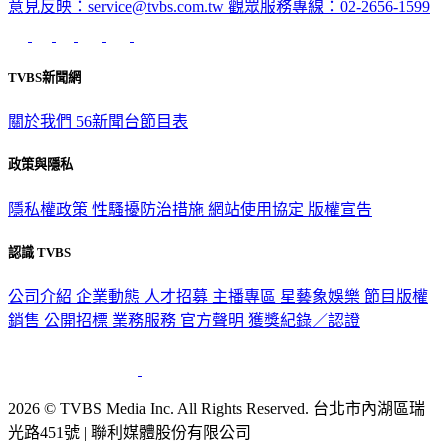
意見反映：service@tvbs.com.tw
觀眾服務專線：02-2656-1599
TVBS新聞網
關於我們
56新聞台節目表
政策與隱私
隱私權政策
性騷擾防治措施
網站使用協定
版權宣告
認識 TVBS
公司介紹
企業動態
人才招募
主播專區
星藝象娛樂
節目版權
銷售
公開招標
業務服務
官方聲明
獲獎紀錄／認證
2026 © TVBS Media Inc. All Rights Reserved. 台北市內湖區瑞