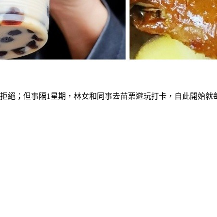
由拒絕；
但事隔1星期，林女和同事去苗栗遊玩打卡，自此開始就