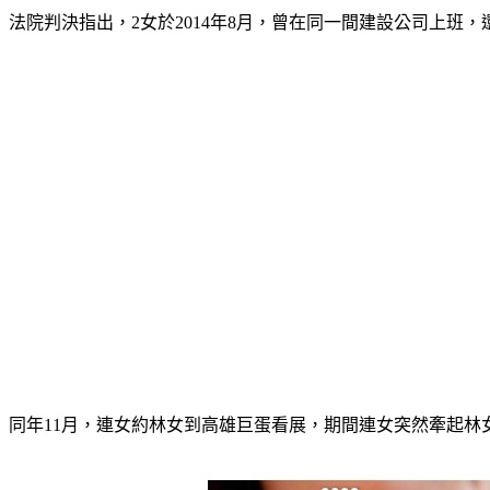
法院判決指出，2女於2014年8月，曾在同一間建設公司上
同年11月，連女約林女到高雄巨蛋看展，期間連女突然牽起