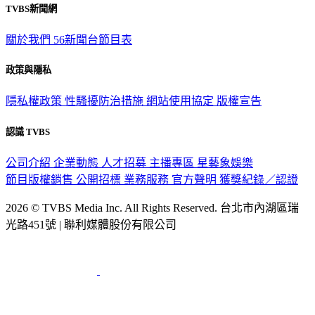
關於我們
56新聞台節目表
政策與隱私
隱私權政策
性騷擾防治措施
網站使用協定
版權宣告
認識 TVBS
公司介紹
企業動態
人才招募
主播專區
星藝象娛樂
節目版權銷售
公開招標
業務服務
官方聲明
獲獎紀錄／認證
2026 © TVBS Media Inc. All Rights Reserved. 台北市內湖區瑞
光路451號 | 聯利媒體股份有限公司