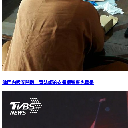
佛門內吸安開趴 毒法師的衣櫃讓警察也驚呆