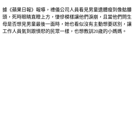
據《蘋果日報》報導，禮儀公司人員看見男童遺體瘦到像骷髏
頭，死時眼睛直瞪上方，悽慘模樣讓他們淚崩，且當他們問生
母是否想見男童最後一面時，她也看似沒有主動想要送別，讓
工作人員氣到跟憤怒的民眾一樣，也想教訓20歲的小媽媽。