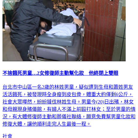
不捨餓死男童…2女修復師主動幫化妝 他終閉上雙眼
台北市中山區一名2歲的林姓男童，疑似遭到生母和蕭姓男友
活活餓死，被發現時全身瘦到皮包骨，體重大約僅剩6公斤，
社會大眾嘩然，紛紛撻伐林姓生母。男童今(20)日出殯，林女
和母親現身殯儀館，有婦人不滿上前毆打林女；至於男童的情
況，有大體修復師主動和葬儀社聯絡，願意免費幫男童化妝和
修復大體，讓他順利走完人生最後一程。
社會