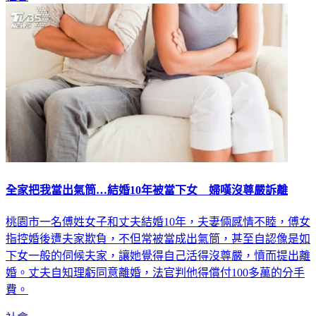
全家把我當出氣筒…結婚10年被當下女 婦嘆沒尊嚴訴離
桃園市一名傅姓女子和丈夫結婚10年，夫妻倆感情不睦，傅女
指控婚後遭夫家欺負，不但常被當成出氣筒，甚至自認像是如
下女一般的伺候夫家，讓她覺得自己活得沒尊嚴，憤而提出離
婚。丈夫自知理虧同意離婚，法官判他得償付100多萬的分手
費。
社會