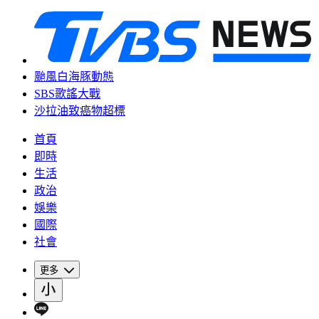
颱風白海豚動態
SBS歌謠大戰
沙拉油致癌物超標
首頁
即時
生活
政治
娛樂
國際
社會
更多