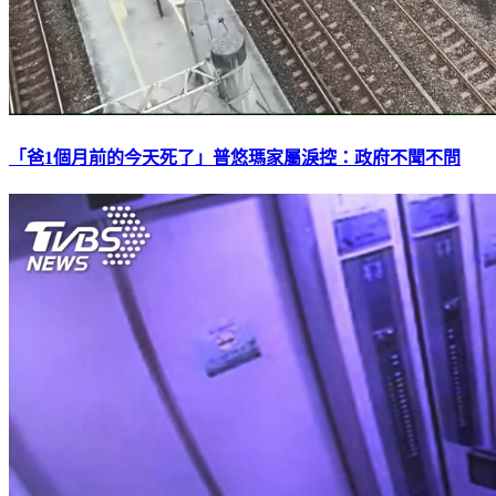
「爸1個月前的今天死了」普悠瑪家屬淚控：政府不聞不問