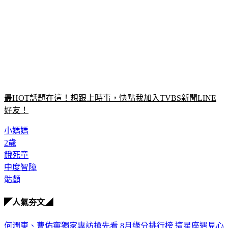
最HOT話題在這！想跟上時事，快點我加入TVBS新聞LINE
好友！
小媽媽
2歲
餓死童
中度智障
骷顱
◤人氣夯文◢
何潤東、曹佑寧獨家專訪搶先看
8月緣分排行榜 這星座遇見心
靈夥伴
超準測字!這輩子正緣何時會出現