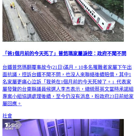
「爸1個月前的今天死了」普悠瑪家屬淚控：政府不聞不問
台鐵普悠瑪翻覆事故今(21日)滿月，10多名罹難者家屬下午出
面抗議，控訴台鐵不聞不問，也沒人來聯絡後續賠償，其中1
名家屬更痛心泣訴「我爸在1個月前的今天死掉了。」代表家
屬發聲的台東縣議員候選人李杰表示，總統蔡英文當時承諾組
專案小組協調處理後續，至今仍沒有消息，盼政府23日前給家
屬回應。
社會