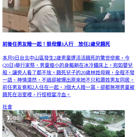
前後任男友睡一起！狠母爆3人行 放任2歲兒餓死
本月9日台北中山區發生2歲男童遭活活餓死的驚世慘案，今
(20日)舉行家祭，男童瘦小的身軀躺在冰冷鐵床上，宛如嬰兒
般，讓旁人看了都不捨。餓死兒子的20歲林姓母親，全程不發
一語、神情漠然，不過卻被爆出原來她不只和蕭姓男友同居，
前任男友竟和2人住在一起，3個大人睡一窩，卻都無視男童被
餓死在浴室裡，行徑相當冷血。
社會