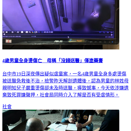
4歲男童全身燙傷亡 母稱「沒錢送醫」僅塗藥膏
台中市19日深夜傳出疑似虐童案，一名4歲男童全身多處燙傷
被送醫急救後不治，檢警昨天解剖遺體後，認為男童的林姓母
親明知兒子嚴重燙傷卻未及時送醫，導致憾事，今天依涉嫌遺
棄致死罪嫌聲押，社會局同時介入了解是否有受虐情形。
社會