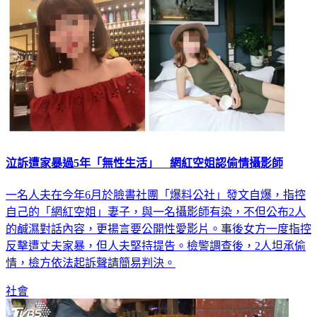
泣訴遭家暴過5年「無性生活」 網紅空姐認偷情攝影師
一名人夫在今年6月於臉書社團「爆料公社」發文自爆，指控
自己的「網紅空姐」妻子，與一名攝影師有染，不但公布2人
的鹹濕對話內容，更揚言要公開性愛影片。事後女方一度指控
反擊遭丈夫家暴，但人夫堅持提告。檢警調查後，2人坦承偷
情，檢方依法起訴聲請簡易判決。
社會