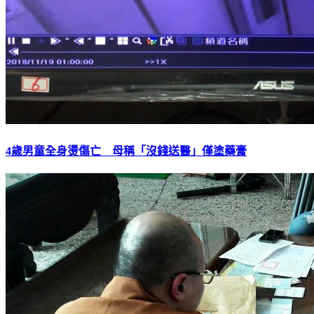
4歲男童全身燙傷亡 母稱「沒錢送醫」僅塗藥膏