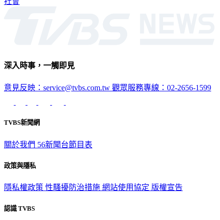
深入時事，一觸即見
意見反映：service@tvbs.com.tw
觀眾服務專線：02-2656-1599
TVBS新聞網
關於我們
56新聞台節目表
政策與隱私
隱私權政策
性騷擾防治措施
網站使用協定
版權宣告
認識 TVBS
公司介紹
企業動態
人才招募
主播專區
星藝象娛樂
節目版權