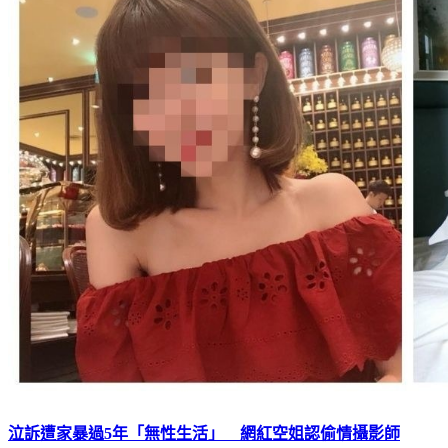
泣訴遭家暴過5年「無性生活」 網紅空姐認偷情攝影師