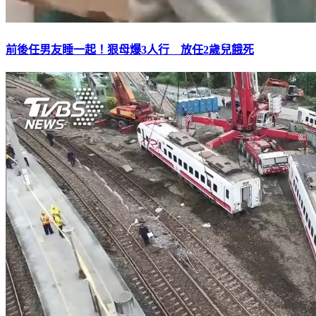
前後任男友睡一起！狠母爆3人行 放任2歲兒餓死