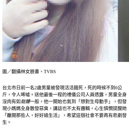
圖／翻攝林女臉書、TVBS
台北市日前一名2歲男童被發現活活餓死，死的時候不到6公
斤，令人唏噓。送他最後一程的禮儀公司人員透露，男童全身
沒肉有如
骷髏
一般，他一開始也氣到「想對生母動手」，但發
現小媽媽全身散發惡臭，講話也不太有邏輯，心生憐憫提醒她
「離開那些人，好好過生活」，希望這個社會不要再有悲劇發
生。