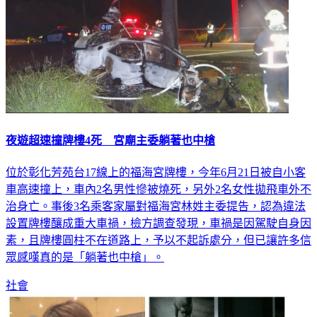
夜遊超速撞牌樓4死 宮廟主委躺著也中槍
位於彰化芳苑台17線上的福海宮牌樓，今年6月21日被自小客
車高速撞上，車內2名男性慘被燒死，另外2名女性拋飛車外不
治身亡。事後3名乘客家屬對福海宮林姓主委提告，認為違法
設置牌樓釀成重大車禍，檢方調查發現，車禍是因駕駛自身因
素，且牌樓圓柱不在道路上，予以不起訴處分，但已讓許多信
眾感嘆真的是「躺著也中槍」。
社會