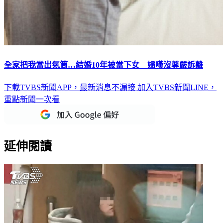
全家把我當出氣筒…結婚10年被當下女 婦嘆沒尊嚴訴離
下載TVBS新聞APP，最新消息不漏接
加入TVBS新聞LINE，
重點新聞一次看
延伸閱讀