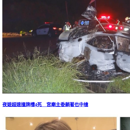
夜遊超速撞牌樓4死 宮廟主委躺著也中槍