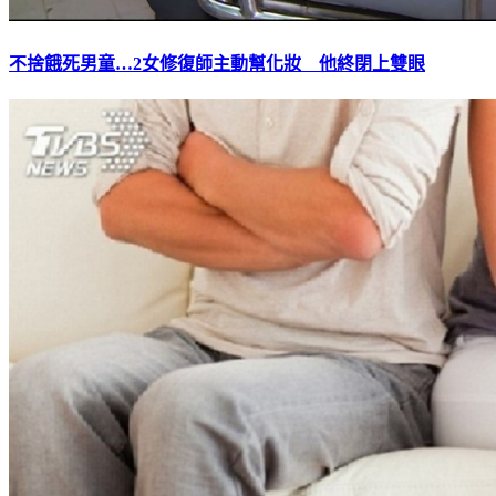
不捨餓死男童…2女修復師主動幫化妝 他終閉上雙眼