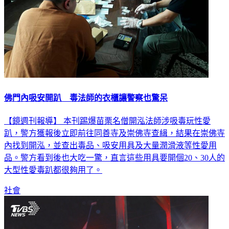
佛門內吸安開趴 毒法師的衣櫃讓警察也驚呆
【鏡週刊報導】 本刊踢爆苗栗名僧開泓法師涉吸毒玩性愛
趴，警方獲報後立即前往同善寺及崇佛寺查緝，結果在崇佛寺
內找到開泓，並查出毒品、吸安用具及大量潤滑液等性愛用
品。警方看到後也大吃一驚，直言這些用具要開個20、30人的
大型性愛毒趴都很夠用了。
社會