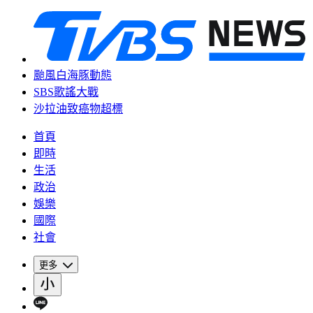
颱風白海豚動態
SBS歌謠大戰
沙拉油致癌物超標
首頁
即時
生活
政治
娛樂
國際
社會
更多