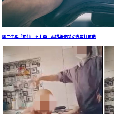
國二生稱「神仙」不上學 母謊報失蹤助逃學打電動