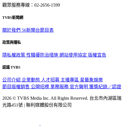
觀眾服務專線：02-2656-1599
TVBS新聞網
關於我們
56新聞台節目表
政策與隱私
隱私權政策
性騷擾防治措施
網站使用協定
版權宣告
認識 TVBS
公司介紹
企業動態
人才招募
主播專區
星藝象娛樂
節目版權銷售
公開招標
業務服務
官方聲明
獲獎紀錄／認證
2026 © TVBS Media Inc. All Rights Reserved. 台北市內湖區瑞
光路451號 | 聯利媒體股份有限公司