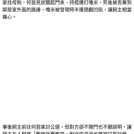
家找母狗，何翁見狀關起門來，持棍爆打嚕米，死後被丟棄到
鄰居家外面的路邊，嚕米被發現時半邊頭顱凹陷，讓飼主相當
痛心。
事後飼主前往何翁家討公道，但對方卻不開門也不願說明，讓