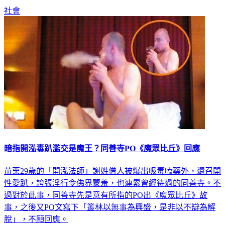
社會
暗指開泓毒趴濫交是魔王？同善寺PO《魔眾比丘》回應
苗栗29歲的「開泓法師」謝姓僧人被爆出吸毒嗑藥外，還召開
性愛趴，誇張淫行令佛界蒙羞，也連累曾經待過的同善寺。不
過對於此事，同善寺先是意有所指的PO出《魔眾比丘》故
事，之後又PO文寫下「叢林以無事為興盛，是非以不辯為解
脫」，不願回應。