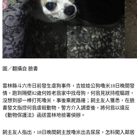
圖／翻攝自 臉書
雲林縣斗六市日前發生虐狗事件，吉娃娃公狗嚕米18日晚間發
情，跑到隔壁82歲何姓老翁家中找母狗，何翁見狀持棍驅趕，
沒想到卻一棒打死嚕米，事後棄屍路邊；飼主友人獲悉，在臉
書發文指控何翁虐殺動物，警方介入調查後，將何翁以違反
《動物保護法》函送雲林地檢署偵辦。
飼主友人指出，18日晚間飼主放嚕米出去尿尿，怎料闖入鄰居