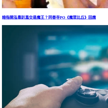
暗指開泓毒趴濫交是魔王？同善寺PO《魔眾比丘》回應