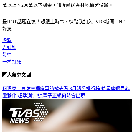
萬以上、200萬以下罰金，訊後函送雲林地檢署偵辦。
最HOT話題在這！想跟上時事，快點我加入TVBS新聞LINE
好友！
虐狗
吉娃娃
發情
一棒打死
◤人氣夯文◢
何潤東、曹佑寧獨家專訪搶先看
8月緣分排行榜 這星座遇見心
靈夥伴
超準測字!這輩子正緣何時會出現