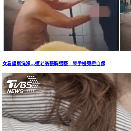
女看護幫洗澡…遭老翁襲胸猥褻 架手機蒐證自保