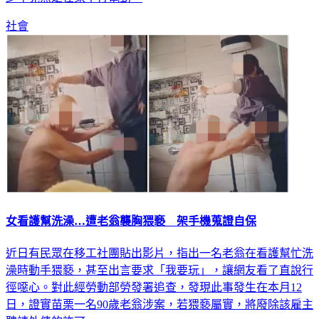
社會
女看護幫洗澡…遭老翁襲胸猥褻 架手機蒐證自保
近日有民眾在移工社團貼出影片，指出一名老翁在看護幫忙洗
澡時動手猥褻，甚至出言要求「我要玩」，讓網友看了直說行
徑噁心。對此經勞動部勞發署追查，發現此事發生在本月12
日，證實苗栗一名90歲老翁涉案，若猥褻屬實，將廢除該雇主