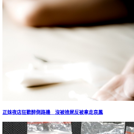
正妹夜店狂歡醉倒路邊 沒被撿屍反被拿走哀鳳