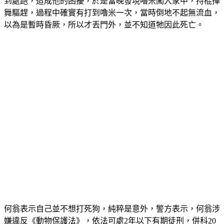
到處跑，造成他的困擾，於是當晚發現嚕米闖入家中，持棍揮
舞驅趕，過程中確實有打到嚕米一次，當時倒地不起無流血，
以為是暫時昏厥，所以才丟門外，並不知道牠因此死亡。
何翁表示自己並不想打死狗，純粹是意外，警方表示，何翁涉
嫌違反《動物保護法》，依法可處2年以下有期徒刑，併科20