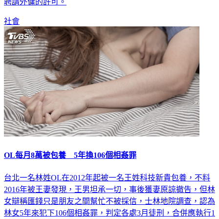
聘請外傭的許可。
社會
OL每月8萬被包養 5年換106個相姦罪
台北一名林姓OL在2012年起被一名王姓科技新貴包養，不料
2016年被王妻發現，王男坦承一切，事後獲妻原諒撤告，但林
女辯稱匯錢只是朋友之間幫忙不被採信，士林地院調查，認為
林女5年來犯下106個相姦罪，判定各處3月徒刑，合併應執行1