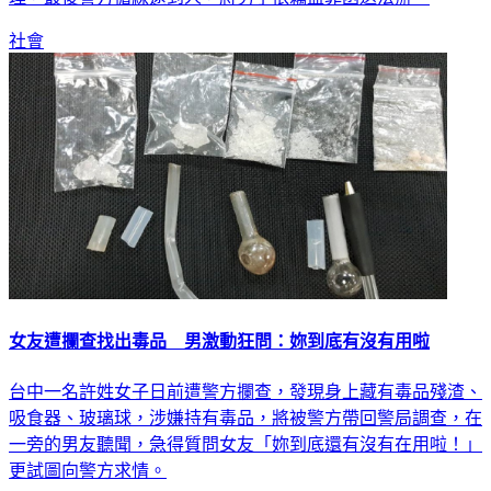
社會
女友遭攔查找出毒品 男激動狂問：妳到底有沒有用啦
台中一名許姓女子日前遭警方攔查，發現身上藏有毒品殘渣、
吸食器、玻璃球，涉嫌持有毒品，將被警方帶回警局調查，在
一旁的男友聽聞，急得質問女友「妳到底還有沒有在用啦！」
更試圖向警方求情。