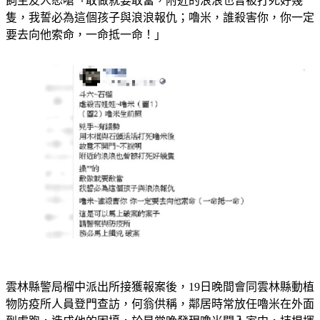
飼主友人怒嗆「敢做就要敢當，附近的浪浪也曾被打死好幾
隻，我誓必為這個孩子與浪浪報仇；嚕米，誰殺害你，你一定
要去向他索命，一命抵一命！」
雲林縣警局榴中派出所接獲報案後，19日晚間會同雲林縣動植
物防疫所人員登門查訪，何翁供稱，鄰居時常放任嚕米在外面