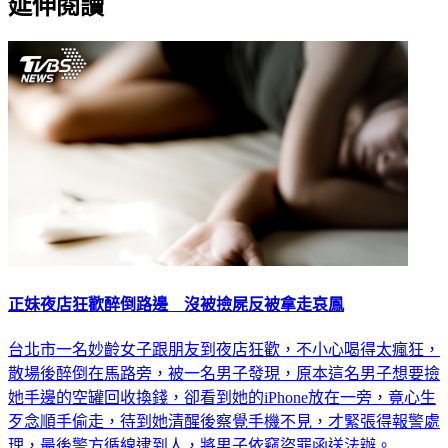
延伸閱讀
正妹夜店狂歡醉倒路邊 沒被撿屍反被拿走哀鳳
台北市一名妙齡女子跟朋友到夜店狂歡，不小心喝得太瘋狂，
散場後醉倒在馬路旁，被一名男子發現，原本這名男子想要撿
她手邊的空罐回收換錢，卻看到她的iPhone放在一旁，竟心生
歹念順手偷走，待到她清醒後察覺手機不見，才緊張得報警處
理，最後警方循線逮到人，將男子依竊盜罪函送法辦。