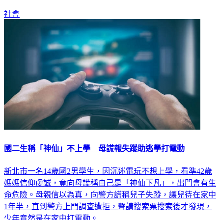
社會
國二生稱「神仙」不上學 母謊報失蹤助逃學打電動
新北市一名14歲國2男學生，因沉迷電玩不想上學，看準42歲
媽媽信仰虔誠，竟向母謊稱自己是「神仙下凡」，出門會有生
命危險。母親信以為真，向警方謊稱兒子失蹤，讓兒待在家中
1年半，直到警方上門調查遭拒，聲請搜索票搜索後才發現，
少年竟然是在家中打電動。