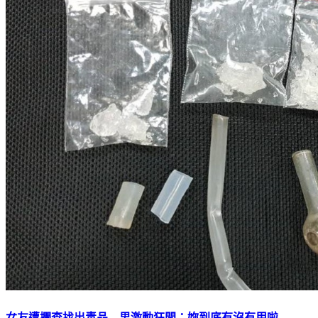
女友遭攔查找出毒品 男激動狂問：妳到底有沒有用啦