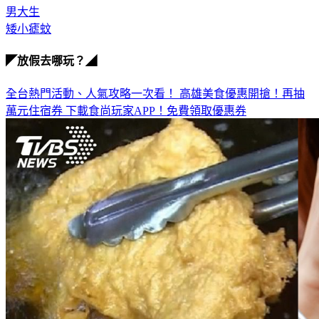
瘧疾
男大生
矮小瘧蚊
◤放假去哪玩？◢
全台熱門活動、人氣攻略一次看！
高雄美食優惠開搶！再抽
萬元住宿券
下載食尚玩家APP！免費領取優惠券