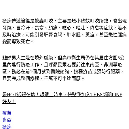
瘧疾傳遞途徑是蚊蟲叮咬，主要是矮小瘧蚊叮咬所致，會出現
發燒、冒冷汗、畏寒、頭痛、噁心、嘔吐、倦怠等症狀，若不
及時治療，可能引發肝腎衰竭、肺水腫、黃疸，甚至急性腦病
變而導致死亡。
雖然男大生是在境外感染，但高市衛生局仍在其居住方圓5公
里內進行防疫工作，且呼籲民眾若要前往東南亞、非洲等疫
區，務必在前1個月就到醫院諮詢，接種疫苗或預防行服藥，
且要完成整個療程，千萬不可半途而廢。
最HOT話題在這！想跟上時事，快點我加入TVBS新聞LINE
好友！
疫苗
肯亞