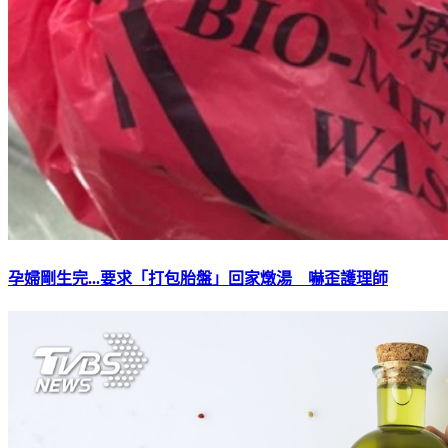
孕婦剛生完...要求「打包胎盤」回家燉湯 嚇歪護理師