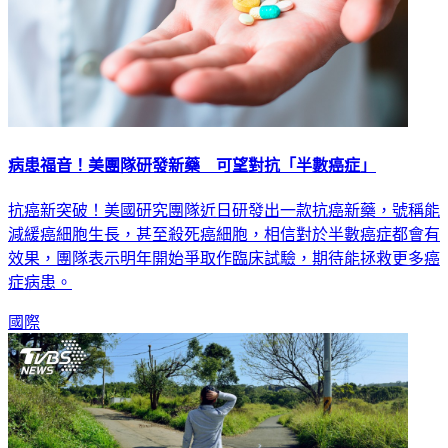
病患福音！美團隊研發新藥 可望對抗「半數癌症」
抗癌新突破！美國研究團隊近日研發出一款抗癌新藥，號稱能
減緩癌細胞生長，甚至殺死癌細胞，相信對於半數癌症都會有
效果，團隊表示明年開始爭取作臨床試驗，期待能拯救更多癌
症病患。
國際