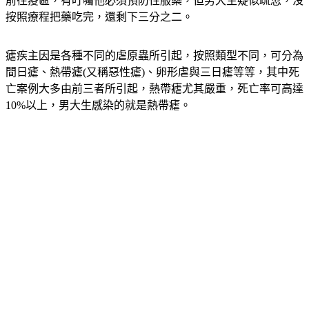
該男大生出發前，還特別到旅遊醫學門診看診，醫師知道他要
前往疫區，有叮囑他必須預防性服藥，但男大生疑似疏忽，沒
按照療程把藥吃完，還剩下三分之二。
瘧疾主因是各種不同的虐原蟲所引起，按照類型不同，可分為
間日瘧、熱帶瘧(又稱惡性瘧)、卵形虐與三日瘧等等，其中死
亡案例大多由前三者所引起，熱帶瘧尤其嚴重，死亡率可高達
10%以上，男大生感染的就是熱帶瘧。