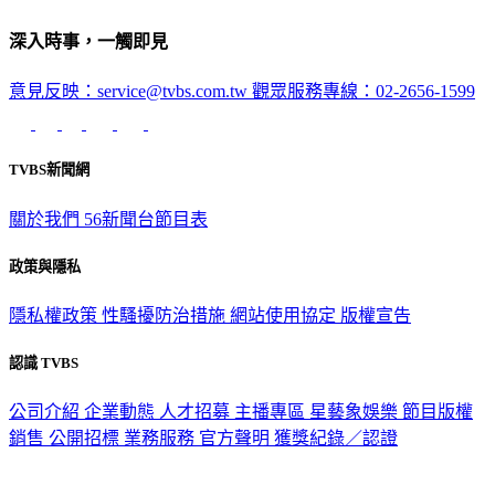
深入時事，一觸即見
意見反映：service@tvbs.com.tw
觀眾服務專線：02-2656-1599
TVBS新聞網
關於我們
56新聞台節目表
政策與隱私
隱私權政策
性騷擾防治措施
網站使用協定
版權宣告
認識 TVBS
公司介紹
企業動態
人才招募
主播專區
星藝象娛樂
節目版權
銷售
公開招標
業務服務
官方聲明
獲獎紀錄／認證