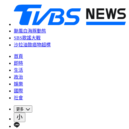
颱風白海豚動態
SBS歌謠大戰
沙拉油致癌物超標
首頁
即時
生活
政治
娛樂
國際
社會
更多