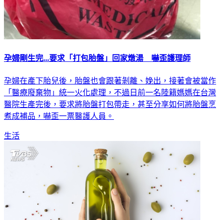
孕婦剛生完...要求「打包胎盤」回家燉湯 嚇歪護理師
孕婦在產下胎兒後，胎盤也會跟著剝離、娩出，接著會被當作
「醫療廢棄物」統一火化處理，不過日前一名陸籍媽媽在台灣
醫院生產完後，要求將胎盤打包帶走，甚至分享如何將胎盤烹
煮成補品，嚇歪一票醫護人員。
生活