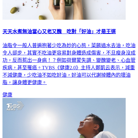
天天水煮無油當心又老又醜 吃對「好油」才是王道
油脂令一般人普遍抱著少吃為妙的心態，菜餚過水去油，吃油
令人卻步，其實不吃油更容易對身體造成傷害，不旦瘦身沒成
功，反而惹出一身病！？例如荷爾蒙失調、變醜變老、心血管
疾病，甚至罹癌。TVBS《健康2.0》主持人鄭凱云表示，減重
不減健康，少吃油不如吃好油，好油可以代謝掉體內的壞油
脂，讓身體更健康。
健康