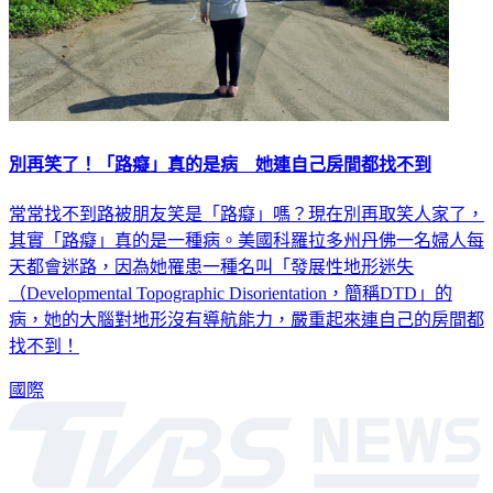
別再笑了！「路癡」真的是病 她連自己房間都找不到
常常找不到路被朋友笑是「路癡」嗎？現在別再取笑人家了，
其實「路癡」真的是一種病。美國科羅拉多州丹佛一名婦人每
天都會迷路，因為她罹患一種名叫「發展性地形迷失
（Developmental Topographic Disorientation，簡稱DTD」的
病，她的大腦對地形沒有導航能力，嚴重起來連自己的房間都
找不到！
國際