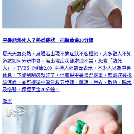
中暑能熱死人？熟悉症狀 把握黃金20分鐘
夏天天氣炎熱，身體若出現不適症狀不容輕忽，大多數人不知
道該如何分辨中暑，若出現症狀卻處理不當，恐會「熱死
人」。TVBS《健康2.0》主持人鄭凱云表示，不少人以為中暑
休息一下或刮刮痧就好了，但如果中暑情況嚴重，應盡速尋找
陰涼處，並可遵循中暑急救五步驟，蔭涼、脫衣、散熱、喝水
及送醫，保握黃金20分鐘。
健康