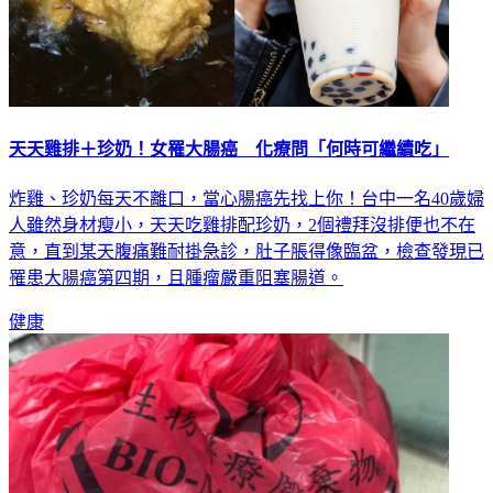
天天雞排＋珍奶！女罹大腸癌 化療問「何時可繼續吃」
炸雞、珍奶每天不離口，當心腸癌先找上你！台中一名40歲婦
人雖然身材瘦小，天天吃雞排配珍奶，2個禮拜沒排便也不在
意，直到某天腹痛難耐掛急診，肚子脹得像臨盆，檢查發現已
罹患大腸癌第四期，且腫瘤嚴重阻塞腸道。
健康