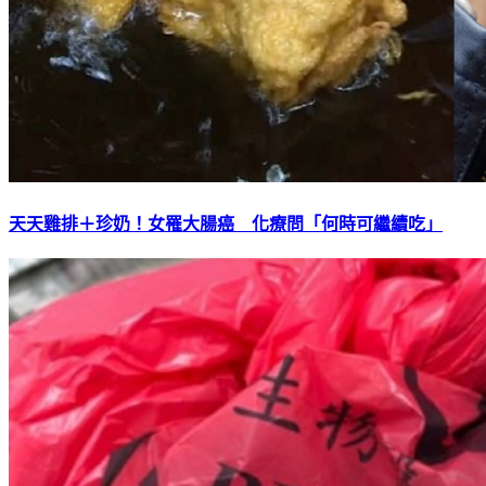
天天雞排＋珍奶！女罹大腸癌 化療問「何時可繼續吃」