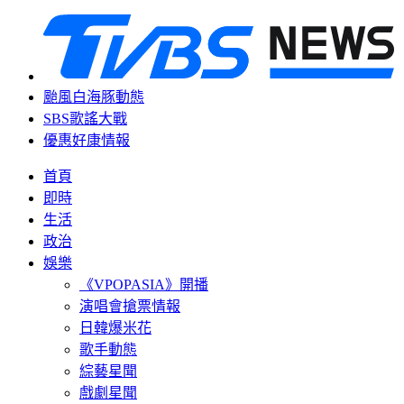
颱風白海豚動態
SBS歌謠大戰
優惠好康情報
首頁
即時
生活
政治
娛樂
《VPOPASIA》開播
演唱會搶票情報
日韓爆米花
歌手動態
綜藝星聞
戲劇星聞