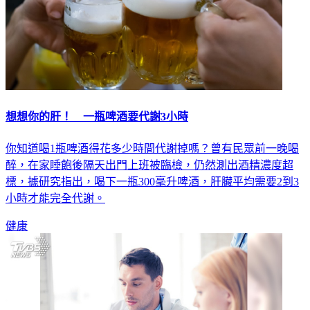
想想你的肝！ 一瓶啤酒要代謝3小時
你知道喝1瓶啤酒得花多少時間代謝掉嗎？曾有民眾前一晚喝
醉，在家睡飽後隔天出門上班被臨檢，仍然測出酒精濃度超
標，據研究指出，喝下一瓶300毫升啤酒，肝臟平均需要2到3
小時才能完全代謝。
健康