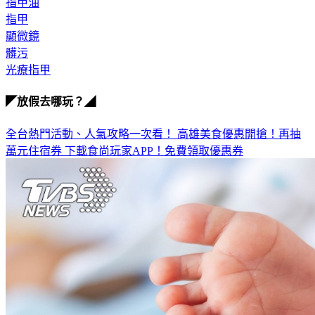
指甲油
指甲
顯微鏡
髒污
光療指甲
◤放假去哪玩？◢
全台熱門活動、人氣攻略一次看！
高雄美食優惠開搶！再抽
萬元住宿券
下載食尚玩家APP！免費領取優惠券