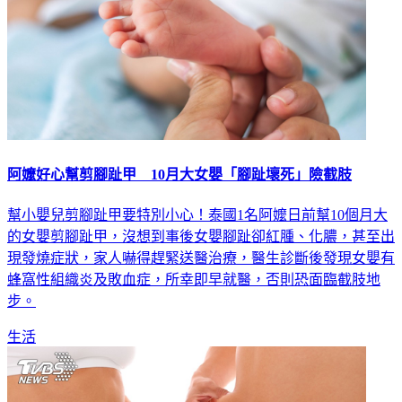
阿嬤好心幫剪腳趾甲 10月大女嬰「腳趾壞死」險截肢
幫小嬰兒剪腳趾甲要特別小心！泰國1名阿嬤日前幫10個月大
的女嬰剪腳趾甲，沒想到事後女嬰腳趾卻紅腫、化膿，甚至出
現發燒症狀，家人嚇得趕緊送醫治療，醫生診斷後發現女嬰有
蜂窩性組織炎及敗血症，所幸即早就醫，否則恐面臨截肢地
步。
生活