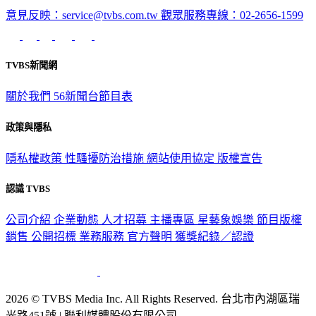
意見反映：service@tvbs.com.tw
觀眾服務專線：02-2656-1599
TVBS新聞網
關於我們
56新聞台節目表
政策與隱私
隱私權政策
性騷擾防治措施
網站使用協定
版權宣告
認識 TVBS
公司介紹
企業動態
人才招募
主播專區
星藝象娛樂
節目版權
銷售
公開招標
業務服務
官方聲明
獲獎紀錄／認證
2026 © TVBS Media Inc. All Rights Reserved. 台北市內湖區瑞
光路451號 | 聯利媒體股份有限公司