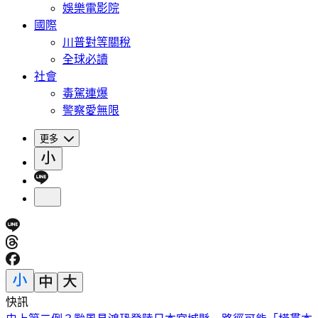
娛樂電影院
國際
川普對等關稅
全球必讀
社會
毒駕連爆
警察愛無限
更多
快訊