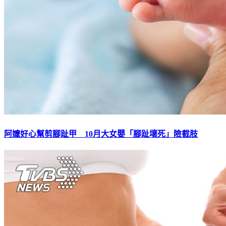
阿嬤好心幫剪腳趾甲 10月大女嬰「腳趾壞死」險截肢