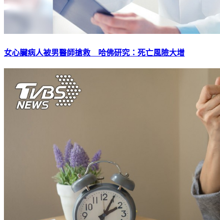
女心臟病人被男醫師搶救 哈佛研究：死亡風險大增