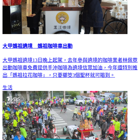
大甲媽祖遶境 媽祖咖啡車出動
大甲媽祖遶境13日晚上起駕，去年參與遶境的咖啡業者林佩霓
出動咖啡車免費提供手沖咖啡為遶境信眾加油，今年還特別推
出「媽祖拉花咖啡」，只要擲筊3個聖杯就可喝到。
生活