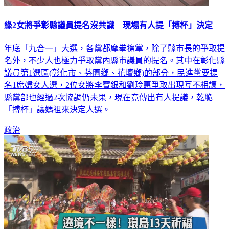
綠2女將爭彰縣議員提名沒共識 現場有人提「搏杯」決定
年底「九合一」大選，各黨都摩拳擦掌，除了縣市長的爭取提
名外，不少人也極力爭取黨內縣市議員的提名。其中在彰化縣
議員第1選區(彰化市、芬園鄉、花壇鄉)的部分，民進黨要提
名1席婦女人選，2位女將李寶銀和劉玲惠爭取出現互不相讓，
縣黨部也經過2次協調仍未果，現在竟傳出有人提議，乾脆
「搏杯」讓媽祖來決定人選。
政治