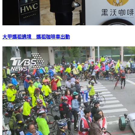
大甲媽祖遶境 媽祖咖啡車出動