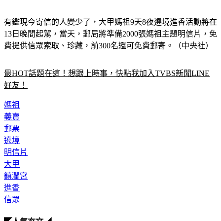
有鑑現今寄信的人變少了，大甲媽祖9天8夜遶境進香活動將在
13日晚間起駕，當天，郵局將準備2000張媽祖主題明信片，免
費提供信眾索取、珍藏，前300名還可免費郵寄。（中央社）
最HOT話題在這！想跟上時事，快點我加入TVBS新聞LINE
好友！
媽祖
義賣
郵票
遶境
明信片
大甲
鎮瀾宮
進香
信眾