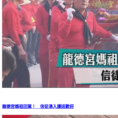
龍德宮媽祖回駕！ 信徒湧入護送歡迎