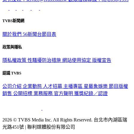
TVBS新聞網
關於我們
56新聞台節目表
政策與隱私
隱私權政策
性騷擾防治措施
網站使用協定
版權宣告
認識 TVBS
公司介紹
企業動態
人才招募
主播專區
星藝象娛樂
節目版權
銷售
公開招標
業務服務
官方聲明
獲獎紀錄／認證
2026 © TVBS Media Inc. All Rights Reserved. 台北市內湖區瑞
光路451號 | 聯利媒體股份有限公司