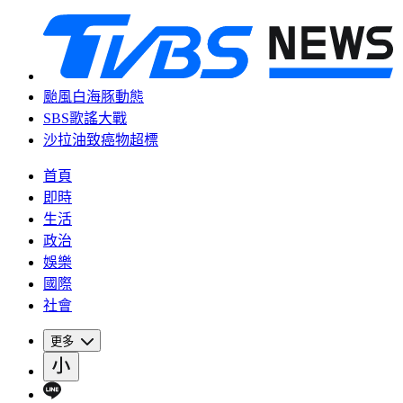
颱風白海豚動態
SBS歌謠大戰
沙拉油致癌物超標
首頁
即時
生活
政治
娛樂
國際
社會
更多