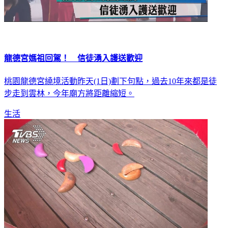
龍德宮媽祖回駕！ 信徒湧入護送歡迎
桃園龍德宮繞境活動昨天(1日)劃下句點，過去10年來都是徒
步走到雲林，今年廟方將距離縮短。
生活