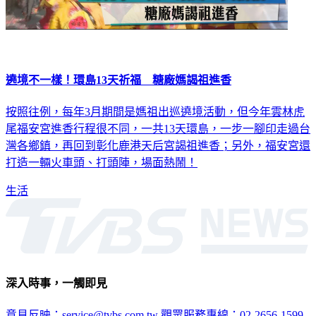
遶境不一樣！環島13天祈福 糖廠媽謁祖進香
按照往例，每年3月期間是媽祖出巡遶境活動，但今年雲林虎
尾福安宮進香行程很不同，一共13天環島，一步一腳印走過台
灣各鄉鎮，再回到彰化鹿港天后宮謁祖進香；另外，福安宮還
打造一輛火車頭、打頭陣，場面熱鬧！
生活
深入時事，一觸即見
意見反映：service@tvbs.com.tw
觀眾服務專線：02-2656-1599