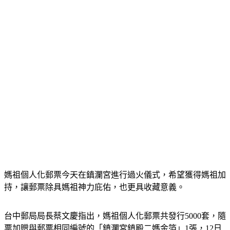
媽祖個人化郵票今天在鎮瀾宮進行過火儀式，希望獲得媽祖加
持，讓郵票除具媽祖神力庇佑，也更具收藏意義。
台中郵局局長蔡文慶指出，媽祖個人化郵票共發行5000套，隨
票加贈與郵票相同編號的「鎮瀾宮鎮殿二媽金箔」1張，12日