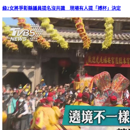
綠2女將爭彰縣議員提名沒共識 現場有人提「搏杯」決定