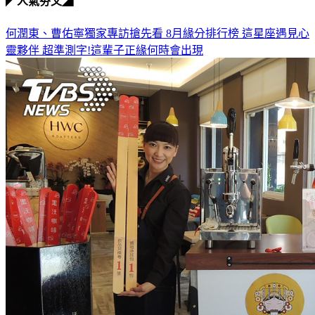
◤人氣夯文◢
何潤東、曹佑寧獨家專訪搶先看
8月緣分排行榜 這星座遇見心
靈夥伴
超準測字!這輩子正緣何時會出現