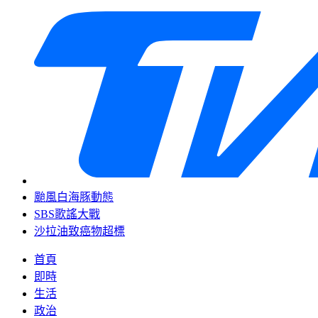
颱風白海豚動態
SBS歌謠大戰
沙拉油致癌物超標
首頁
即時
生活
政治