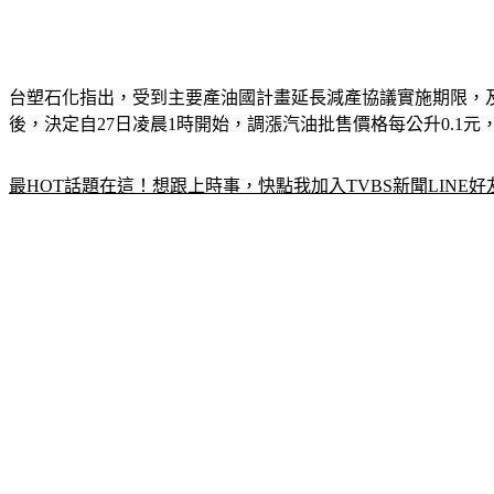
台塑石化指出，受到主要產油國計畫延長減產協議實施期限，
後，決定自27日凌晨1時開始，調漲汽油批售價格每公升0.1
最HOT話題在這！想跟上時事，快點我加入TVBS新聞LINE好