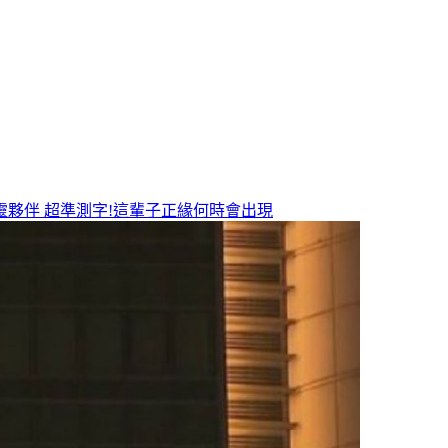
靈夥伴
超準測字!這輩子正緣何時會出現