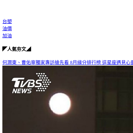
台塑
油價
加油
◤人氣夯文◢
何潤東、曹佑寧獨家專訪搶先看
8月緣分排行榜 這星座遇見心