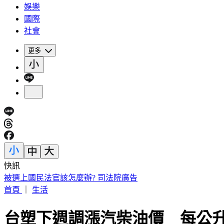
娛樂
國際
社會
更多
快訊
陳佩琪曝柯文哲生日心聲 監控腳環換手環沒不同：羞辱性更
首頁
｜
生活
台塑下週調漲汽柴油價 每公升0