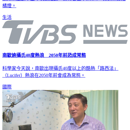
高用電量創下歷年次高紀錄，備轉容量率3.61%，亮供電警戒
橘燈。
生活
南歐逾攝氏40度熱浪 2050年前恐成常態
科學家今天說，南歐出現攝氏40度以上的酷熱「路西法」
（Lucifer）熱浪在2050年前會成為常態。
國際