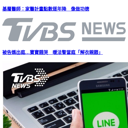
基層醫師：家醫計畫點數逐年降 像做功德
被告媽出庭…寶寶餓哭 暖法警當庭「解衣親餵」