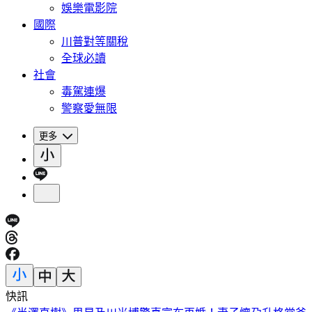
娛樂電影院
國際
川普對等關稅
全球必讀
社會
毒駕連爆
警察愛無限
更多
快訊