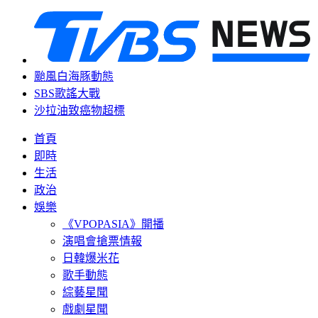
颱風白海豚動態
SBS歌謠大戰
沙拉油致癌物超標
首頁
即時
生活
政治
娛樂
《VPOPASIA》開播
演唱會搶票情報
日韓爆米花
歌手動態
綜藝星聞
戲劇星聞