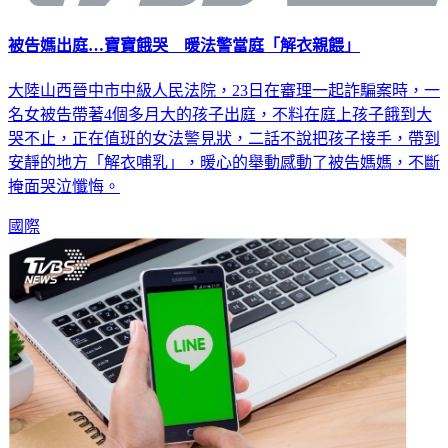
被告媽出庭…寶寶餓哭 暖法警當庭「解衣親餵」
大陸山西晉中市中級人民法院，23日在審理一起詐騙案時，一
名女被告帶著4個多月大的孩子出庭，不料在庭上孩子餓到大
哭不止，正在值班的女法警見狀，二話不說把孩子接手，帶到
安靜的地方「解衣哺乳」，暖心的舉動感動了被告媽媽，不斷
掩面哭泣懺悔。
國際