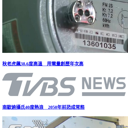
秋老虎飆38.6度高溫 用電量創歷年次高
南歐逾攝氏40度熱浪 2050年前恐成常態