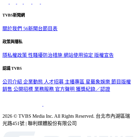
意見反映：service@tvbs.com.tw
觀眾服務專線：02-2656-1599
TVBS新聞網
關於我們
56新聞台節目表
政策與隱私
隱私權政策
性騷擾防治措施
網站使用協定
版權宣告
認識 TVBS
公司介紹
企業動態
人才招募
主播專區
星藝象娛樂
節目版權
銷售
公開招標
業務服務
官方聲明
獲獎紀錄／認證
2026 © TVBS Media Inc. All Rights Reserved. 台北市內湖區瑞
光路451號 | 聯利媒體股份有限公司