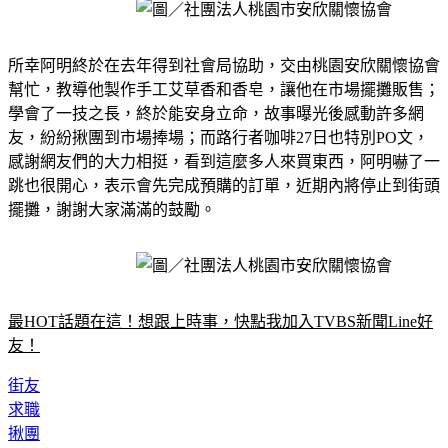
所幸阿明終於在去年得到社會局協助，交由桃園安欣關懷協會
幫忙，教導他製作手工艾草香和香皂，讓他在市場擺攤販售；
學會了一技之長，終於能安身立命，故事曝光後感動許多網
友，紛紛揪團到市場捧場；而路行者咖啡27日也特別PO文，
感謝網友們的大力相挺，看到這麼多人來買東西，阿明嚇了一
跳也很開心，表示會先完成預購的訂單，近期內將停止到街頭
擺攤，謝謝大家滿滿的鼓勵。
最HOT話題在這！想跟上時事，快點我加入TVBS新聞Line好
友！
街友
求職