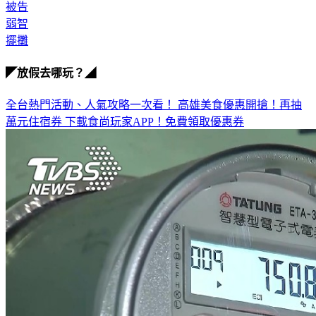
揪團
被告
弱智
擺攤
◤放假去哪玩？◢
全台熱門活動、人氣攻略一次看！
高雄美食優惠開搶！再抽
萬元住宿券
下載食尚玩家APP！免費領取優惠券