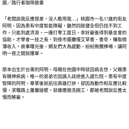
圖／路行者咖啡臉書
「老闆說我反應很差，沒人敢用我…」桃園市一名57歲的街友
阿明，因為患有中度智能障礙，雖然四肢健全但仍找不到工
作，只能到處流浪，一邊打零工度日，幸好最後得到基金會的
協助，才學會一技之長，到夜市擺攤慢艾草香、香皂，賺取微
薄收入。故事曝光後，網友們大為感動，紛紛揪團捧場，讓阿
明一夜之間就爆單。
原本出生於台東的阿明，母親在他國中時就因病去世，父親患
有精神疾病，唯一的弟弟也因誤入歧途進入感化院。患有中度
智障的阿明，畢業後就前往高雄打拚，卻因為動作和反應比較
慢，求職路上屢屢碰壁，就連應徵洗碗工，都被老闆說反應太
慢而解雇。