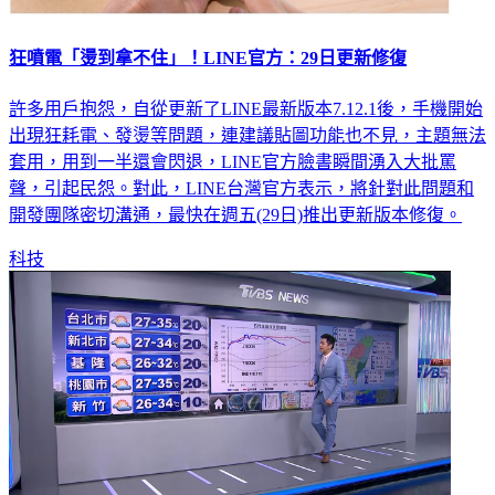
狂噴電「燙到拿不住」！LINE官方：29日更新修復
許多用戶抱怨，自從更新了LINE最新版本7.12.1後，手機開始
出現狂耗電、發燙等問題，連建議貼圖功能也不見，主題無法
套用，用到一半還會閃退，LINE官方臉書瞬間湧入大批罵
聲，引起民怨。對此，LINE台灣官方表示，將針對此問題和
開發團隊密切溝通，最快在週五(29日)推出更新版本修復。
科技