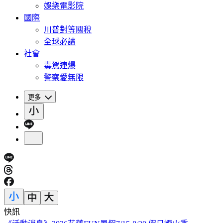
娛樂電影院
國際
川普對等關稅
全球必讀
社會
毒駕連爆
警察愛無限
更多
快訊