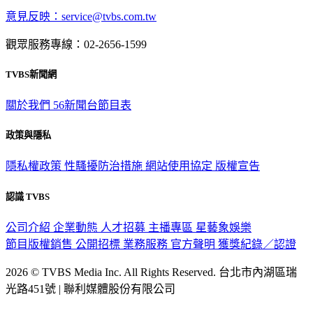
深入時事，一觸即見
意見反映：service@tvbs.com.tw
觀眾服務專線：02-2656-1599
TVBS新聞網
關於我們
56新聞台節目表
政策與隱私
隱私權政策
性騷擾防治措施
網站使用協定
版權宣告
認識 TVBS
公司介紹
企業動態
人才招募
主播專區
星藝象娛樂
節目版權銷售
公開招標
業務服務
官方聲明
獲獎紀錄／認證
2026 © TVBS Media Inc. All Rights Reserved. 台北市內湖區瑞
光路451號 | 聯利媒體股份有限公司