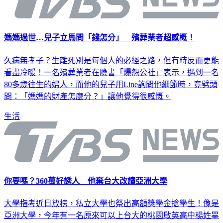
媽媽過世…兒子立馬問「錢怎分」 殯葬業者超感概！
久病無孝子？生離死別是每個人的必經之路，但有時反而更能
看盡冷暖！一名殯葬業者在臉書「爆怨公社」表示，遇到一名
80多歲往生的婦人，而他的兒子用Line詢問他細節時，竟劈頭
問：「媽媽的財產怎麼分？」讓他覺得很感慨。
生活
你要嗎？360萬好誘人 他棄台大改讀亞洲大學
大學指考近日放榜，私立大學也祭出高額獎學金搶學生！像是