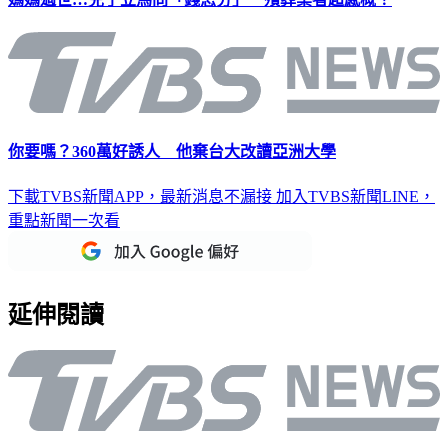
媽媽過世…兒子立馬問「錢怎分」 殯葬業者超感概！
你要嗎？360萬好誘人 他棄台大改讀亞洲大學
下載TVBS新聞APP，最新消息不漏接
加入TVBS新聞LINE，
重點新聞一次看
延伸閱讀