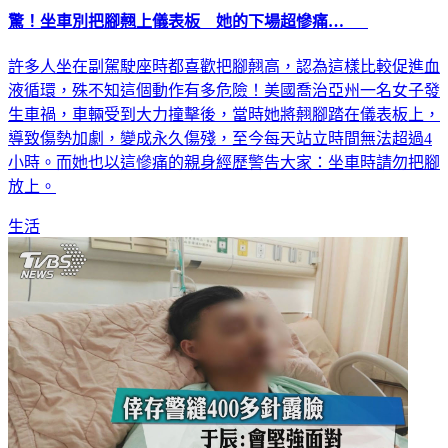
驚！坐車別把腳翹上儀表板 她的下場超慘痛…
許多人坐在副駕駛座時都喜歡把腳翹高，認為這樣比較促進血
液循環，殊不知這個動作有多危險！美國喬治亞州一名女子發
生車禍，車輛受到大力撞擊後，當時她將翹腳踏在儀表板上，
導致傷勢加劇，變成永久傷殘，至今每天站立時間無法超過4
小時。而她也以這慘痛的親身經歷警告大家：坐車時請勿把腳
放上。
生活