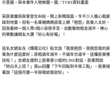
示意圖，與本事件人物無關。圖／TVBS資料畫面
惡房東屢與房客發生糾紛，鬧上新聞版面，令不少人擔心租屋
踩到地雷。但有一名單親媽媽卻是上網「抱怨」房東人太好，
因為看她一個人帶2個小孩很辛苦，自動幫她租金減半，佛心
的舉動讓網友大讚「好心有好報」！
這名女網友在《爆廢公社》貼文說「我很抱怨，很抱怨我的房
東為什麼這麼好；房租過年減半，不過年也減半，這種房東哪
找啦！」女網友還附上房東曾小姐的LINE對話，房東問說
「妳白天上班？」原po回覆「下午四點到半夜三點」，房東接
著說「這個月匯一半房租給我就好」。