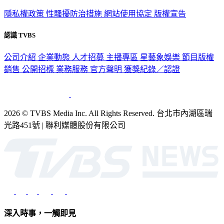
政策與隱私
隱私權政策
性騷擾防治措施
網站使用協定
版權宣告
認識 TVBS
公司介紹
企業動態
人才招募
主播專區
星藝象娛樂
節目版權
銷售
公開招標
業務服務
官方聲明
獲獎紀錄／認證
2026 © TVBS Media Inc. All Rights Reserved. 台北市內湖區瑞
光路451號 | 聯利媒體股份有限公司