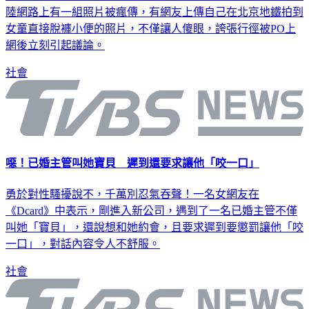
搭車時最怕遇到尿急，但就地解放實在沒水準！近日在中國大
陸網路上有一組照片被瘋傳，有網友上傳自己在北京地鐵拍到
女童直接脫褲小便的照片，不僅讓人傻眼，誇張行徑被PO上
網後立刻引起議論。
社會
噁！已婚主管叫她寶貝 遲到還要求讓他「咬一口」
勇於對性騷擾說不，千萬別忍氣吞聲！一名女網友在
《Dcard》中表示，剛進入新公司，遇到了一名已婚主管不僅
叫她「寶貝」，還說想和她約會，且要求遲到要懲罰讓他「咬
一口」，對話內容令人不舒服。
社會