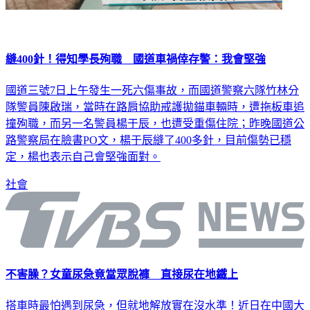
縫400針！得知學長殉職 國道車禍倖存警：我會堅強
國道三號7日上午發生一死六傷事故，而國道警察六隊竹林分
隊警員陳啟瑞，當時在路肩協助戒護拋錨車輛時，遭拖板車追
撞殉職，而另一名警員楊于辰，也遭受重傷住院；昨晚國道公
路警察局在臉書PO文，楊于辰縫了400多針，目前傷勢已穩
定，楊也表示自己會堅強面對。
社會
不害臊？女童尿急竟當眾脫褲 直接尿在地鐵上