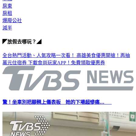
單親
房東
房租
爆廢公社
減半
◤放假去哪玩？◢
全台熱門活動、人氣攻略一次看！
高雄美食優惠開搶！再抽
萬元住宿券
下載食尚玩家APP！免費領取優惠券
驚！坐車別把腳翹上儀表板 她的下場超慘痛…