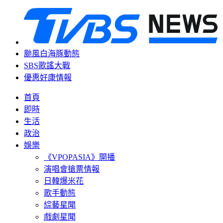
颱風白海豚動態
SBS歌謠大戰
優惠好康情報
首頁
即時
生活
政治
娛樂
《VPOPASIA》開播
演唱會搶票情報
日韓爆米花
歌手動態
綜藝星聞
戲劇星聞