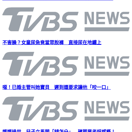
縫400針！得知學長殉職 國道車禍倖存警：我會堅強
不害臊？女童尿急竟當眾脫褲 直接尿在地鐵上
噁！已婚主管叫她寶貝 遲到還要求讓他「咬一口」